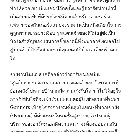
ลิเวอร์พูล เกี่ยวกับ เจ้าของที่ นำผู้จัดการทีม และผู้เล่น ที่
ทำให้พวกเขา เป็นแชมป์อีกครั้งและวู้ดวาร์ดทำหน้าที่
เป็นสายล่อฟ้าที่มีประโยชน์มากสำหรับกลาเซอร์ แต่
แฟน ๆ ของกันเนอร์สแทบจะรวมกันเป็นหนึ่งเดียวในการ
ดูถูกพวกเขาอย่างเงียบ ๆ สแตนเจ้าของที่ไม่อยู่ซึ่งเป็น
หัวใจสำคัญของแผนการขี้ขลาดนี้ที่จะพาอาร์เซนอลไป
สู่ร้านค้าที่ปิดซึ่งพวกเขามีคุณสมบัติต่ำกว่าที่จะเข้ามา
ได้
รายงานใน
แอ ธ เลติก
กล่าวว่าอาร์เซนอลเป็น
‘ศูนย์กลางของกระบวนการวางแผน’ ของ ‘โครงการที่
ย้อนหลังไปหลายปี’ หากมีความเร่งรีบใด ๆ ก็ไม่ได้อยู่ใน
การตัดสินใจที่จะเข้าร่วมแผน แต่อยู่ในช่วงเวลาที่จะพา
Gunners เข้าสู่โครงการชนชั้นสูงในขณะที่พวกเขายัง
(ประมาณ) มีตำแหน่งในชนชั้นสูงของยุโรป หากผู้
บริหารของอาร์เซนอลคิดว่าแฟน ๆ จะต้องขอบคุณกับ