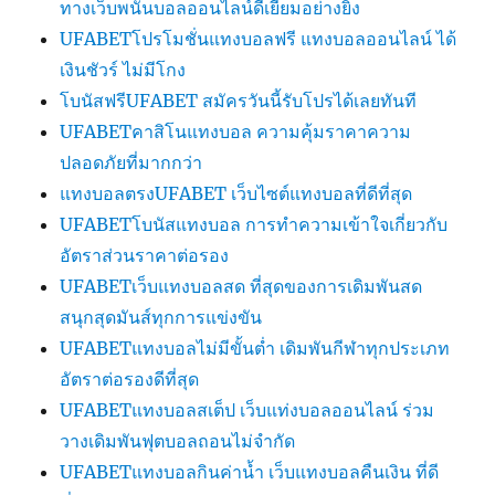
ทางเว็บพนันบอลออนไลน์ดีเยี่ยมอย่างยิ่ง
UFABETโปรโมชั่นแทงบอลฟรี แทงบอลออนไลน์ ได้
เงินชัวร์ ไม่มีโกง
โบนัสฟรีUFABET สมัครวันนี้รับโปรได้เลยทันที
UFABETคาสิโนแทงบอล ความคุ้มราคาความ
ปลอดภัยที่มากกว่า
แทงบอลตรงUFABET เว็บไซต์แทงบอลที่ดีที่สุด
UFABETโบนัสแทงบอล การทำความเข้าใจเกี่ยวกับ
อัตราส่วนราคาต่อรอง
UFABETเว็บแทงบอลสด ที่สุดของการเดิมพันสด
สนุกสุดมันส์ทุกการแข่งขัน
UFABETแทงบอลไม่มีขั้นต่ำ เดิมพันกีฬาทุกประเภท
อัตราต่อรองดีที่สุด
UFABETแทงบอลสเต็ป เว็บแท่งบอลออนไลน์ ร่วม
วางเดิมพันฟุตบอลถอนไม่จำกัด
UFABETแทงบอลกินค่าน้ำ เว็บแทงบอลคืนเงิน ที่ดี