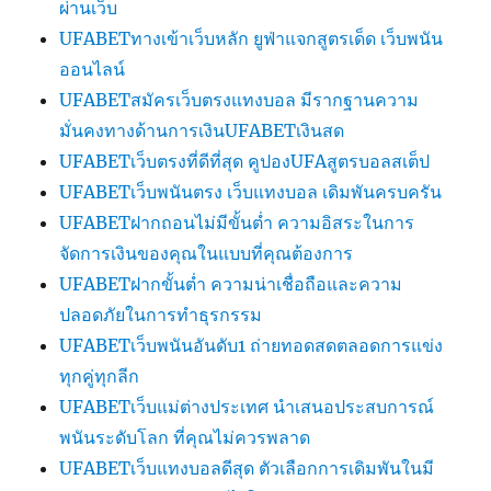
ผ่านเว็บ
UFABETทางเข้าเว็บหลัก ยูฟ่าแจกสูตรเด็ด เว็บพนัน
ออนไลน์
UFABETสมัครเว็บตรงแทงบอล มีรากฐานความ
มั่นคงทางด้านการเงินUFABETเงินสด
UFABETเว็บตรงที่ดีที่สุด คูปองUFAสูตรบอลสเต็ป
UFABETเว็บพนันตรง เว็บแทงบอล เดิมพันครบครัน
UFABETฝากถอนไม่มีขั้นต่ำ ความอิสระในการ
จัดการเงินของคุณในแบบที่คุณต้องการ
UFABETฝากขั้นต่ำ ความน่าเชื่อถือและความ
ปลอดภัยในการทำธุรกรรม
UFABETเว็บพนันอันดับ1 ถ่ายทอดสดตลอดการแข่ง
ทุกคู่ทุกลีก
UFABETเว็บแม่ต่างประเทศ นำเสนอประสบการณ์
พนันระดับโลก ที่คุณไม่ควรพลาด
UFABETเว็บแทงบอลดีสุด ตัวเลือกการเดิมพันในมี