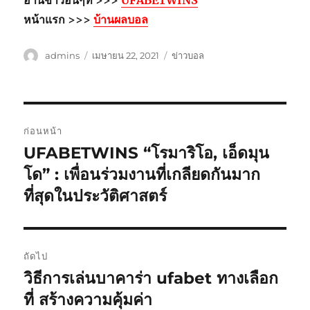
อ่านข่าวอื่นๆที่ >>>
UFABETWINS
หน้าแรก >>>
บ้านผลบอล
ผู้
เขียน
หมวด
admins
เมษายน 22, 2021
ข่าวบอล
เขียน
เมื่อ
หมู่
เมนู
ก่อนหน้า
นำทาง
UFABETWINS “โรมาริโอ, เอ็ดมุน
เรื่อง
ก่อน
โด” : เพื่อนร่วมงานที่เกลียดกันมาก
เรื่อง
หน้า:
ที่สุดในประวัติศาสตร์
ถัดไป
วิธีการเล่นบาคาร่า ufabet ทางเลือก
เรื่อง
ต่อ
ที่ สร้างความคุ้มค่า