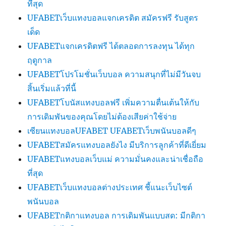
ที่สุด
UFABETเว็บแทงบอลแจกเครดิต สมัครฟรี รับสูตร
เด็ด
UFABETแจกเครดิตฟรี ได้ตลอดการลงทุน ได้ทุก
ฤดูกาล
UFABETโปรโมชั่นเว็บบอล ความสนุกที่ไม่มีวันจบ
สิ้นเริ่มแล้วที่นี้
UFABETโบนัสแทงบอลฟรี เพิ่มความตื่นเต้นให้กับ
การเดิมพันของคุณโดยไม่ต้องเสียค่าใช้จ่าย
เซียนแทงบอลUFABET UFABETเว็บพนันบอลดีๆ
UFABETสมัครแทงบอลยังไง มีบริการลูกค้าที่ดีเยี่ยม
UFABETแทงบอลเว็บแม่ ความมั่นคงและน่าเชื่อถือ
ที่สุด
UFABETเว็บแทงบอลต่างประเทศ ชี้แนะเว็บไซต์
พนันบอล
UFABETกติกาแทงบอล การเดิมพันแบบสด: มีกติกา