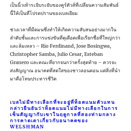
เป็นนิ้วเท้าระยิบระยับของคูร์ตัวส์ที่เปลี่ยนความสัมพันธ์
นี้ให้เป็นที่โปรดปรานของเบลเยียม
ช่วงเวลาที่มืดมนซึ่งทำให้เกิดความสับสนอย่างมากใน
ลำดับชั้นและการแข่งขันที่ดุเดือดเพื่อเรียกชื่อที่ใหญ่กว่า
และล้มเหลว – Rio Ferdinand, Jose Bosingwa,
Christopher Samba, Julio Cesar, Esteban
Granero และคณะที่ยากจนกว่าครั้งสุดท้าย – ควรจะ
ส่งสัญญาณ อนาคตที่สดใสของชาวลอนดอน แต่สิ่งที่นำ
มาคือโทษประหารชีวิต
เบลไม่มีทางเลือกที่จะอยู่ที่ท็อตแนมตัวแทน
กล่าวยืนยันว่าท็อตแนมไม่มีทางเลือกในการ
เซ็นสัญญากับเขาในฤดูกาลที่สองท่ามกลาง
การคาดเดาเกี่ยวกับอนาคตของ
WELSHMAN