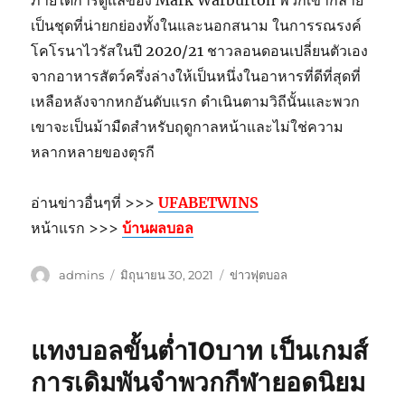
เป็นชุดที่น่ายกย่องทั้งในและนอกสนาม ในการรณรงค์
โคโรนาไวรัสในปี 2020/21 ชาวลอนดอนเปลี่ยนตัวเอง
จากอาหารสัตว์ครึ่งล่างให้เป็นหนึ่งในอาหารที่ดีที่สุดที่
เหลือหลังจากหกอันดับแรก ดำเนินตามวิถีนั้นและพวก
เขาจะเป็นม้ามืดสำหรับฤดูกาลหน้าและไม่ใช่ความ
หลากหลายของตุรกี
อ่านข่าวอื่นๆที่ >>>
UFABETWINS
หน้าแรก >>>
บ้านผลบอล
ผู้
เขียน
หมวด
admins
มิถุนายน 30, 2021
ข่าวฟุตบอล
เขียน
เมื่อ
หมู่
แทงบอลขั้นต่ำ10บาท เป็นเกมส์
การเดิมพันจำพวกกีฬายอดนิยม