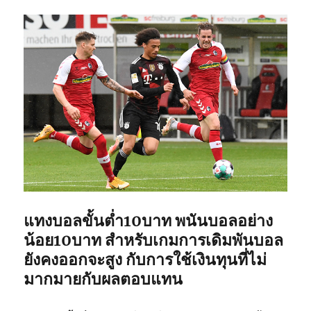
แทงบอลขั้นต่ำ10บาท พนันบอลอย่าง
น้อย10บาท สำหรับเกมการเดิมพันบอล
ยังคงออกจะสูง กับการใช้เงินทุนที่ไม่
มากมายกับผลตอบแทน