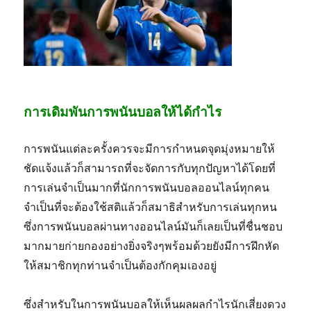
การเดิมพันการพนันบอลให้ได้กำไร
การพนันแต่ละครั้งควรจะมีการกำหนดจุดมุ่งหมายให้
ชัดแจ้งแล้วก็สามารถที่จะจัดการกับทุกปัญหาได้โดยที่
การเล่นจำเป็นมากที่นักการพนันบอลออนไลน์ทุกคน
จำเป็นที่จะต้องใช้สติแล้วก็สมาธิสำหรับการเล่นทุกหน
ซึ่งการพนันบอลผ่านทางออนไลน์มันก็เลยเป็นที่ชื่นชอบ
มากมายก่ายกองอย่างยิ่งจริงๆพร้อมด้วยยังมีการฝึกหัด
ให้สมาชิกทุกท่านจำเป็นต้องกักคุมเองอยู่
ซึ่งสำหรับในการพนันบอลให้เห็นผลผลกำไรนักเสี่ยงดวง