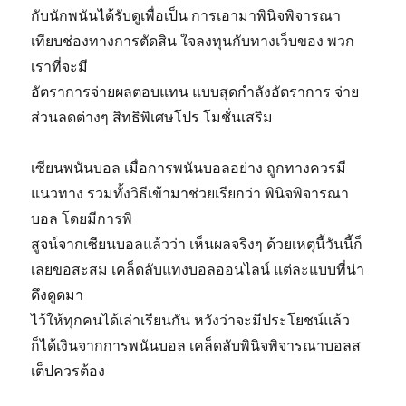
กับนักพนันได้รับดูเพื่อเป็น การเอามาพินิจพิจารณา
เทียบช่องทางการตัดสิน ใจลงทุนกับทางเว็บของ พวก
เราที่จะมี
อัตราการจ่ายผลตอบแทน แบบสุดกำลังอัตราการ จ่าย
ส่วนลดต่างๆ สิทธิพิเศษโปร โมชั่นเสริม
เซียนพนันบอล เมื่อการพนันบอลอย่าง ถูกทางควรมี
แนวทาง รวมทั้งวิธีเข้ามาช่วยเรียกว่า พินิจพิจารณา
บอล โดยมีการพิ
สูจน์จากเซียนบอลแล้วว่า เห็นผลจริงๆ ด้วยเหตุนี้วันนี้ก็
เลยขอสะสม เคล็ดลับแทงบอลออนไลน์ แต่ละแบบที่น่า
ดึงดูดมา
ไว้ให้ทุกคนได้เล่าเรียนกัน หวังว่าจะมีประโยชน์แล้ว
ก็ได้เงินจากการพนันบอล เคล็ดลับพินิจพิจารณาบอลส
เต็ปควรต้อง