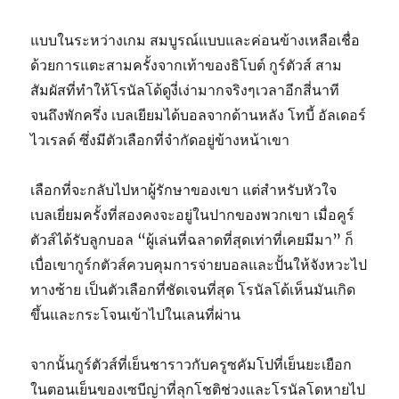
แบบในระหว่างเกม สมบูรณ์แบบและค่อนข้างเหลือเชื่อ
ด้วยการแตะสามครั้งจากเท้าของธิโบต์ กูร์ตัวส์ สาม
สัมผัสที่ทำให้โรนัลโด้ดูงี่เง่ามากจริงๆเวลาอีกสี่นาที
จนถึงพักครึ่ง เบลเยียมได้บอลจากด้านหลัง โทบี้ อัลเดอร์
ไวเรลด์ ซึ่งมีตัวเลือกที่จำกัดอยู่ข้างหน้าเขา
เลือกที่จะกลับไปหาผู้รักษาของเขา แต่สำหรับหัวใจ
เบลเยี่ยมครั้งที่สองคงจะอยู่ในปากของพวกเขา เมื่อคูร์
ตัวส์ได้รับลูกบอล “ผู้เล่นที่ฉลาดที่สุดเท่าที่เคยมีมา” ก็
เบื่อเขากูร์กตัวส์ควบคุมการจ่ายบอลและปั้นให้จังหวะไป
ทางซ้าย เป็นตัวเลือกที่ชัดเจนที่สุด โรนัลโด้เห็นมันเกิด
ขึ้นและกระโจนเข้าไปในเลนที่ผ่าน
จากนั้นกูร์ตัวส์ที่เย็นชาราวกับครูซคัมโปที่เย็นยะเยือก
ในตอนเย็นของเซบีญ่าที่ลุกโชติช่วงและโรนัลโดหายไป