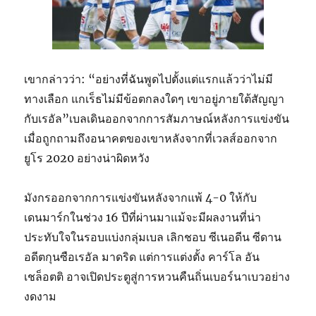
เขากล่าวว่า: “อย่างที่ฉันพูดไปตั้งแต่แรกแล้วว่าไม่มี
ทางเลือก แกเร็ธไม่มีข้อตกลงใดๆ เขาอยู่ภายใต้สัญญา
กับเรอัล”เบลเดินออกจากการสัมภาษณ์หลังการแข่งขัน
เมื่อถูกถามถึงอนาคตของเขาหลังจากที่เวลส์ออกจาก
ยูโร 2020 อย่างน่าผิดหวัง
มังกรออกจากการแข่งขันหลังจากแพ้ 4-0 ให้กับ
เดนมาร์กในช่วง 16 ปีที่ผ่านมาแม้จะมีผลงานที่น่า
ประทับใจในรอบแบ่งกลุ่มเบล เลิกชอบ ซีเนอดีน ซีดาน
อดีตกุนซือเรอัล มาดริด แต่การแต่งตั้ง คาร์โล อัน
เชล็อตติ อาจเปิดประตูสู่การหวนคืนถิ่นเบอร์นาเบวอย่าง
งดงาม