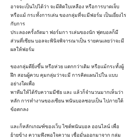
อาจจะเป็นไปได้ว่า จะมีติดใบเหลือง หรือการบาดเจ็บ
หรือแม้ กระทั้งการเล่น ของกลุ่มที่จะมีฟอร์ม เป็นเยี่ยงไร
กับการ
ประลองครั้งถัดมา ฟอร์มกา รเล่นของนัก ฟุตบอลก็มี
ส่วนที่เซียน บอลจะพินิจพิจารณาเป็น รายคนเลยว่าจะมี
ผลให้ฟอร์ม
ของกลุ่มดียิ่งขึ้น หรือห่วย แตกกว่าเดิม หรือแม้กระทั้งผู้
ฝึก สอนผู้ควบ คุมกลุ่มว่าจะมี การคิดแผนไปใน แบบ
อย่างใดเพื่อ
พาทีมให้ได้รับความมีชัย และ แล้วก็จำนวนมากเห็นว่า
หลัก การทำงานของเซียน พนันบอลชอบเป็น ไปภายใต้
ข้อตกลง
และก็หลักเกณฑ์ของเว็บ ไซต์พนันบอล ออนไลน์ เพื่อ
ย้ายข้าง ความพึงพอใจความ เชื่อมั่นออกมาจาก กลุ่ม