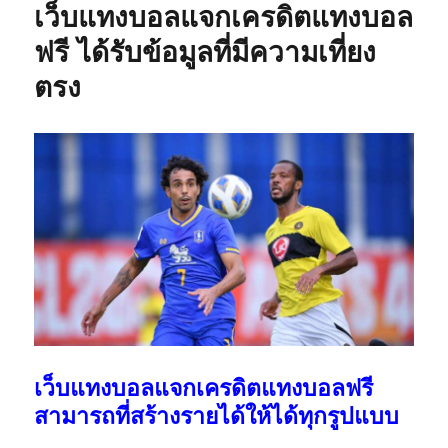
เว็บแทงบอลแจกเครดิตแทงบอล
ฟรี ได้รับข้อมูลที่มีความเที่ยง
ตรง
เว็บแทงบอลแจกเครดิตแทงบอลฟรี
สามารถที่สร้างรายได้ให้ได้ทุกรูปแบบ