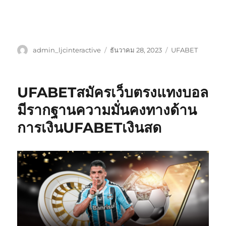
ผู้
เขียน
หมวด
admin_ljcinteractive
ธันวาคม 28, 2023
UFABET
เขียน
เมื่อ
หมู่
UFABETสมัครเว็บตรงแทงบอล
มีรากฐานความมั่นคงทางด้าน
การเงินUFABETเงินสด