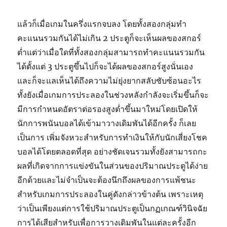
แล้วก็เมื่อเกมในครึ่งแรกจบลง โดยทั้งสองกลุ่มทำ
คะแนนรวมกันได้ไม่เกิน 2 ประตูก็จะเห็นผลของสกอร์
ต่ำแต่ว่าเมื่อใดที่ทั้งสองกลุ่มสามารถทำคะแนนรวมกัน
ได้ตั้งแต่ 3 ประตูขึ้นไปก็จะได้ผลของสกอร์สูงนั่นเอง
และก็จะแลเห็นได้ถึงความไม่ยุ่งยากสลับซับซ้อนอะไร
ทั้งยังเมื่อเกมการประลองในช่วงหลังกำลังจะเริ่มขึ้นก็จะ
มีการกำหนดอัตราต่อรองสูงต่ำขึ้นมาใหม่โดยเปิดให้
นักการพนันบอลได้เข้ามาวางเดิมพันได้อีกครั้ง ก็เลย
เป็นการ เพิ่มจังหวะสำหรับการทำเงินให้กับนักเสี่ยงโชค
บอลได้โดยตลอดที่สุด อย่างชัดเจนรวมทั้งยังสามารถกะ
ผลที่เกิดจากการแข่งขันในส่วนของปริมาณประตูได้ง่าย
อีกด้วยและไม่จำเป็นจะต้องนึกถึงผลของการแพ้ชนะ
สำหรับเกมการประลองในคู่ดังกล่าวข้างต้น เพราะเหตุ
ว่าเป็นเพียงแต่การใช้ปริมาณประตูเป็นกฏเกณฑ์วินิจฉัย
การได้เสียสำหรับเพื่อการวางเดิมพันในแต่ละครั้งอีก