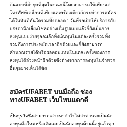
ต้นแบบที่ล้ำยุคที่สุดในขณะนี้โดยสามารถใช้เพียงแต่
โทรศัพท์เคลื่อนที่เพียงแค่เครื่องเดียวก็กระทำการสมัคร
ได้ในทันทีทันใดรวมทั้งตลอด 1 วันที่รอเปิดให้บริการกับ
บรรดานักเสี่ยงโชคอย่างเต็มรูปแบบแล้วก็ยังเป็นการ
ลงทุนแบบง่ายๆออมอีกทั้งเงินทุนในแต่ละครั้งรวมทั้ง
รวมถึงการประหยัดเวลาอีกด้วยและก็ยังสามารถ
คำนวณรายได้หรือผลตอบแทนในแต่ละครั้งของการ
ลงทุนได้ล่วงหน้าอีกด้วยซึ่งต่างจากการลงทุนในจำพวก
อื่นๆอย่างเห็นได้ชัด
สมัครUFABET บนมือถือ ช่อง
ทางUFABET เว็บไหนแตกดี
เป็นธุรกิจซึ่งสามารถเสาะหากำไรไม่ว่าท่านจะเป็นนัก
ลงทุนมือใหม่หรือเดิมเคยเป็นนักลงทุนด้านนี้อยู่แล้วทุก