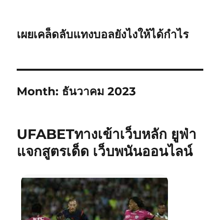
เผยเคล็ดลับแทงบอลยังไงให้ได้กำไร
Month:
ธันวาคม 2023
UFABETทางเข้าเว็บหลัก ยูฟ่า
แจกสูตรเด็ด เว็บพนันออนไลน์