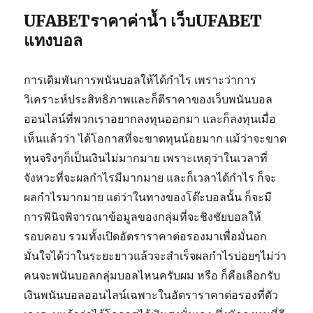
UFABETราคาค่าน้ำ เว็บUFABET
แทงบอล
การเดิมพันการพนันบอลให้ได้กำไร เพราะว่าการ
วิเคราะห์ประสิทธิภาพและก็ตีราคาของเว็บพนันบอล
ออนไลน์ที่พวกเราอยากลงทุนออกมา และก็ลงทุนเมื่อ
เห็นแล้วว่า ได้โอกาสที่จะขาดทุนน้อยมาก แม้ว่าจะขาด
ทุนจริงๆก็เป็นเงินไม่มากมาย เพราะเหตุว่าในเวลาที่
จังหวะที่จะผลกำไรมีมากมาย และก็เวลาได้กำไร ก็จะ
ผลกำไรมากมาย แต่ว่าในทางของโต๊ะบอลนั้น ก็จะมี
การพินิจพิจารณาข้อมูลของกลุ่มที่จะชิงชัยบอลให้
รอบคอบ รวมทั้งเปิดอัตราราคาต่อรองมาเพื่อมั่นอก
มั่นใจได้ว่าในระยะยาวแล้วจะสำเร็จผลกำไรบ่อยๆไม่ว่า
คนจะพนันบอลกลุ่มบอลไหนครับผม หรือ ก็คือเลือกรับ
เงินพนันบอลออนไลน์เฉพาะในอัตราราคาต่อรองที่ตัว