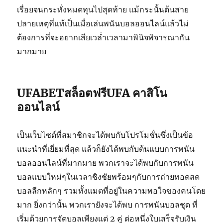
เรื่อยจนกระทั่งหมดทุนไปสุดท้าย แม้กระนั้นต้นสาย
ปลายเหตุที่แท้เป็นเมื่อเล่นพนันบอลออนไลน์แล้วไม่
ต้องการที่จะอยากเสียเวล่ำเวลามาพินิจพิจารณากัน
มากมาย
UFABETสล็อตฟรีUFA คาสิโน
ออนไลน์
เป็นเว็บไซต์ที่สมาชิกจะได้พบกับโปรโมชั่นซึ่งเป็นข้อ
แนะนำที่เยี่ยมที่สุด แล้วก็ยังได้พบกับต้นแบบการพนัน
บอลออนไลน์ที่มากมาย พวกเราจะได้พบกับการพนัน
บอลแบบใหม่ๆในเวลาชิงชัยพร้อมๆกับการถ่ายทอดสด
บอลลีกหลักๆ รวมทั้งแมตที่อยู่ในความพอใจของคนโดย
มาก ยิ่งกว่านั้น พวกเรายังจะได้พบ การพนันบอลชุด ที่
เริ่มด้วยการจัดบอลเพียงแต่ 2 คู่ ต่อหนึ่งใบเสร็จรับเงิน