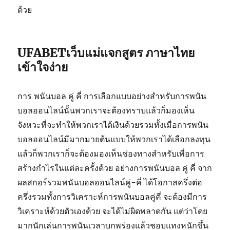
ด้วย
UFABETเว็บแม่แจกสูตร ภาษาไทย
เข้าใจง่าย
การ พนันบอล คู่ คี่ การเลือกแบบอย่างสำหรับการพนัน
บอลออนไลน์นั้นพวกเราจะต้องทราบแล้วก็มองเห็น
จังหวะที่จะทำให้พวกเราได้เงินด้วยรวมทั้งเมื่อการพนัน
บอลออนไลน์มีมากมายต้นแบบให้พวกเราได้เลือกลงทุน
แล้วก็พวกเราก็จะต้องมองเห็นช่องทางสำหรับเพื่อการ
สร้างกำไรในแต่ละครั้งด้วย อย่างการพนันบอล คู่ คี่ จาก
ผลสกอร์รวมพนันบอลออนไลน์คู่-คี่ ได้โอกาสครึ่งต่อ
ครึ่งรวมทั้งการวิเคราะห์การพนันบอลคู่คี่ จะต้องมีการ
วิเคราะห์ด้วยตัวเองด้วย จะได้ไม่ผิดพลาดกัน แต่ว่าโดย
มากนักเล่นการพนันเวลาบกพร่องแล้วชอบแทงหนักขึ้น