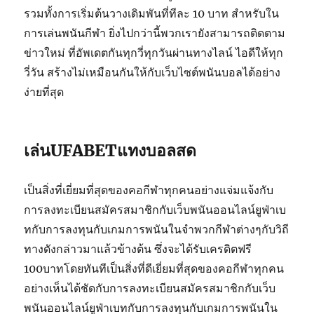
รวมทั้งการเริ่มต้นวางเดิมพันที่ทีละ 10 บาท สำหรับใน
การเล่นพนันกีฬา ยิ่งไปกว่านี้พวกเรายังสามารถติดตาม
ข่าวใหม่ ที่อัพเดตกันทุกวี่ทุกวันผ่านทางไลน์ ไอดีให้ทุก
วี่วัน สร้างไม่เหมือนกันให้กับเว็บไซต์พนันบอลได้อย่าง
ง่ายที่สุด
เล่นUFABETแทงบอลสด
เป็นสิ่งที่เยี่ยมที่สุดของคอกีฬาทุกคนอย่างแจ่มแจ้งกับ
การลงทะเบียนสมัครสมาชิกกับเว็บพนันออนไลน์ยูฟ่าเบ
ทกับการลงทุนกับเกมการพนันในจำพวกกีฬาต่างๆกับวิถี
ทางดังกล่าวมาแล้วข้างต้น ซึ่งจะได้รับเครดิตฟรี
100บาทโดยทันทีเป็นสิ่งที่ดีเยี่ยมที่สุดของคอกีฬาทุกคน
อย่างเห็นได้ชัดกับการลงทะเบียนสมัครสมาชิกกับเว็บ
พนันออนไลน์ยูฟ่าเบทกับการลงทุนกับเกมการพนันใน