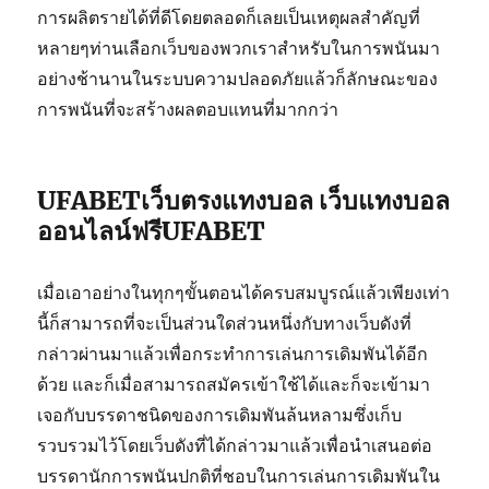
การผลิตรายได้ที่ดีโดยตลอดก็เลยเป็นเหตุผลสำคัญที่
หลายๆท่านเลือกเว็บของพวกเราสำหรับในการพนันมา
อย่างช้านานในระบบความปลอดภัยแล้วก็ลักษณะของ
การพนันที่จะสร้างผลตอบแทนที่มากกว่า
UFABETเว็บตรงแทงบอล เว็บแทงบอล
ออนไลน์ฟรีUFABET
เมื่อเอาอย่างในทุกๆขั้นตอนได้ครบสมบูรณ์แล้วเพียงเท่า
นี้ก็สามารถที่จะเป็นส่วนใดส่วนหนึ่งกับทางเว็บดังที่
กล่าวผ่านมาแล้วเพื่อกระทำการเล่นการเดิมพันได้อีก
ด้วย และก็เมื่อสามารถสมัครเข้าใช้ได้และก็จะเข้ามา
เจอกับบรรดาชนิดของการเดิมพันล้นหลามซึ่งเก็บ
รวบรวมไว้โดยเว็บดังที่ได้กล่าวมาแล้วเพื่อนำเสนอต่อ
บรรดานักการพนันปกติที่ชอบในการเล่นการเดิมพันใน