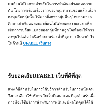
คนล้วนได้โอกาสสำหรับในการทำเงินอย่างเสมอภาค
กัน โดยการเรียนเรื่องราวของกลุ่มที่ท่านชอบแล้ว เลือก
ลงทุนกับกลุ่มนั้น ให้มากยิ่งกว่ากลุ่มอื่นๆโดยสามารถ
ศึกษาเล่าเรียนมองบอลย้อนไปได้ตลอดระยะเวลาเพื่อ
เช็คการเปลี่ยนแปลงของกลุ่มที่ท่านถูกใจเพื่อจะให้การ
ลงทุนไปแล้วกำเนิดข้อบกพร่องต่ำที่สุด การสืบหากำไร
ในด้านนี้
UFABET เว็บตรง
รับยอดเสียUFABET เว็บที่ดีที่สุด
แทง​ วิธีสำหรับในการใช้บริการสำหรับในการพนันคน
จึงควรเลือกใช้บริการกับเว็บที่เหมาะสมที่สุดสำหรับเพื่อ
การที่จะใช้บริการสำหรับการพนันจะมีผลให้คุณได้ใช้