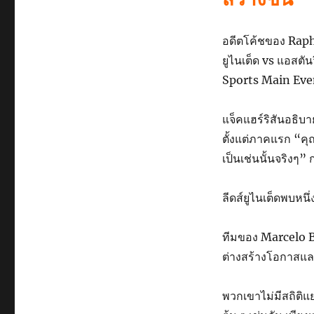
อดีตโค้ชของ Raphi
ยูไนเต็ด vs แอสต
Sports Main Event 
แจ็คแฮร์ริสันอธิบา
ตั้งแต่ภาคแรก “คุณ
เป็นเช่นนั้นจริงๆ
ลีดส์ยูไนเต็ดพบหน
ทีมของ Marcelo Bi
ต่างสร้างโอกาสแล
พวกเขาไม่มีสถิติแ