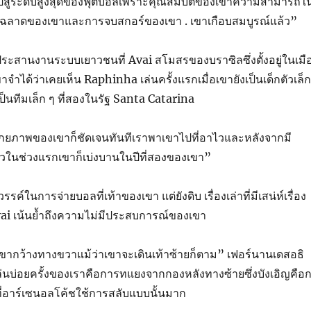
ปสู่ระดับสูงสุดของฟุตบอลเพราะคุณสมบัติของเขาความสามารถใ
มฉลาดของเขาและการจบสกอร์ของเขา . เขาเกือบสมบูรณ์แล้ว”
ประสานงานระบบเยาวชนที่ Avai สโมสรของบราซิลซึ่งตั้งอยู่ในเมื
จำได้ว่าเคยเห็น Raphinha เล่นครั้งแรกเมื่อเขายังเป็นเด็กตัวเล็ก
งเป็นทีมเล็ก ๆ ที่สองในรัฐ Santa Catarina
ักยภาพของเขาก็ชัดเจนทันทีเราพาเขาไปที่อาไวและหลังจากมี
วในช่วงแรกเขาก็เบ่งบานในปีที่สองของเขา”
วรรค์ในการจ่ายบอลที่เท้าของเขา แต่ยังดิบ เรื่องเล่าที่มีเสน่ห์เรื่อง
vai เน้นย้ำถึงความไม่มีประสบการณ์ของเขา
เขากว้างทางขวาแม้ว่าเขาจะเดินเท้าซ้ายก็ตาม” เฟอร์นานเดสอธิ
่นบ่อยครั้งของเราคือการทแยงจากกองหลังทางซ้ายซึ่งบังเอิญคือ
ู่ที่อาร์เซนอลโค้ชใช้การสลับแบบนั้นมาก