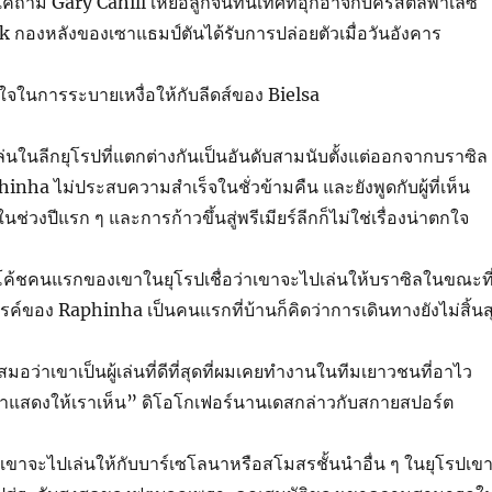
งแค่ถาม Gary Cahill เหยื่อลูกจันทน์เทศที่อุกอาจกับคริสตัลพาเลซ
 กองหลังของเซาแธมป์ตันได้รับการปล่อยตัวเมื่อวันอังคาร
ใจในการระบายเหงื่อให้กับลีดส์ของ Bielsa
เล่นในลีกยุโรปที่แตกต่างกันเป็นอันดับสามนับตั้งแต่ออกจากบราซิล
hinha ไม่ประสบความสำเร็จในชั่วข้ามคืน และยังพูดกับผู้ที่เห็น
วงปีแรก ๆ และการก้าวขึ้นสู่พรีเมียร์ลีกก็ไม่ใช่เรื่องน่าตกใจ
ค้ชคนแรกของเขาในยุโรปเชื่อว่าเขาจะไปเล่นให้บราซิลในขณะที
ค์ของ Raphinha เป็นคนแรกที่บ้านก็คิดว่าการเดินทางยังไม่สิ้นส
อว่าเขาเป็นผู้เล่นที่ดีที่สุดที่ผมเคยทำงานในทีมเยาวชนที่อาไว
ขาแสดงให้เราเห็น” ดิโอโกเฟอร์นานเดสกล่าวกับสกายสปอร์ต
เขาจะไปเล่นให้กับบาร์เซโลนาหรือสโมสรชั้นนำอื่น ๆ ในยุโรปเข