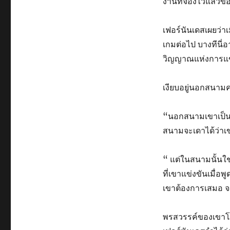
งานที่จองไว้แล้วข
เฟอร์นันเดสเผยว่าเ
เกมต่อไป บางทีนี่อ
วิญญาณแห่งการแข่
เงียบอยู่นอกสนา
“นอกสนามเขาเป็นเด
สนามจะเดาได้ว่าเ
“ แต่ในสนามนั้นใช
ที่เขาแข่งขันเมื่อ
เขาต้องการเสมอ จะ
พรสวรรค์ของเขาโ