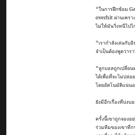
“ในการฝึกซ้อม Ga
overhit ผ่านเพรา
ไม่ให้มันวิ่งหนีไปไ
“เรากำลังเล่นกับอิ
จำเป็นต้องพูดว่าร
“ลูกบอลถูกเปลี่ยน
ได้เพื่อที่จะไม่ป
โดยอัตโนมัติแน่นอ
ยังมีอีกเรื่องที่บ
ครั้งนี้เขาถูกจองอย่
ร่วมทีมของเขาที่กร