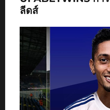
ลีดส์