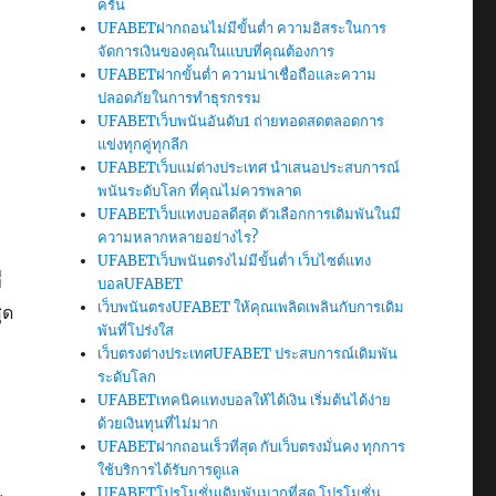
ครัน
UFABETฝากถอนไม่มีขั้นต่ำ ความอิสระในการ
จัดการเงินของคุณในแบบที่คุณต้องการ
UFABETฝากขั้นต่ำ ความน่าเชื่อถือและความ
ปลอดภัยในการทำธุรกรรม
UFABETเว็บพนันอันดับ1 ถ่ายทอดสดตลอดการ
แข่งทุกคู่ทุกลีก
UFABETเว็บแม่ต่างประเทศ นำเสนอประสบการณ์
พนันระดับโลก ที่คุณไม่ควรพลาด
UFABETเว็บแทงบอลดีสุด ตัวเลือกการเดิมพันในมี
ความหลากหลายอย่างไร?
UFABETเว็บพนันตรงไม่มีขั้นต่ำ เว็บไซต์แทง
่
บอลUFABET
เว็บพนันตรงUFABET ให้คุณเพลิดเพลินกับการเดิม
ุด
พันที่โปร่งใส
เว็บตรงต่างประเทศUFABET ประสบการณ์เดิมพัน
ระดับโลก
UFABETเทคนิคแทงบอลให้ได้เงิน เริ่มต้นได้ง่าย
ด้วยเงินทุนที่ไม่มาก
UFABETฝากถอนเร็วที่สุด กับเว็บตรงมั่นคง ทุกการ
า
ใช้บริการได้รับการดูแล
UFABETโปรโมชั่นเดิมพันมากที่สุด โปรโมชั่น