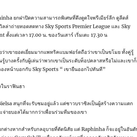
nha ยกฝาปิดความสามารถพิเศษที่ดึงดูดใจพรีเมียร์ลีก ดูลีดส์
ันวิลล่าถ่ายทอดสดทาง Sky Sports Premier League และ Sky
ตั้งแต่เวลา 17.00 น. ของวันเสาร์ เริ่มเตะ 17.30 น
ยว่าเขายอดเยี่ยมมากแพทริคแบมฟอร์ดถือว่าเขาเป็นขโมย ทั้งคู่รู้
รู้บางครั้งกับผู้เล่นว่าพวกเขาเป็นระดับท็อปคลาสหรือไม่และเขาก็
” กองหน้าบอกกับ Sky Sports “ เขายืนออกไปทันที”
ึ่งในราฟินฮา
elsa สนุกที่จะรับชมอยู่แล้ว แต่ชาวบราซิลเป็นผู้สร้างความแตก
ะจ่ายบอลได้มากกว่าเพื่อนร่วมทีมของเขา
ยกต่างหากสำหรับกลอุบายที่ดัดนิสัย แต่ Raphinha ก็จะอยู่ในอันดั