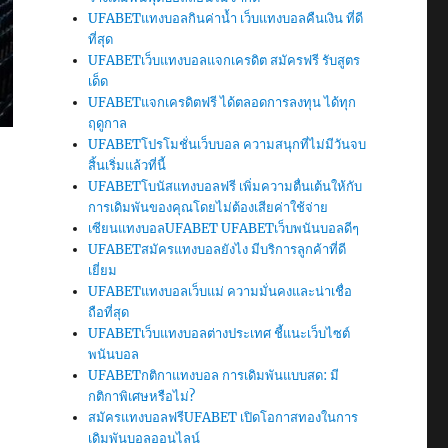
UFABETแทงบอลกินค่าน้ำ เว็บแทงบอลคืนเงิน ที่ดี
ที่สุด
UFABETเว็บแทงบอลแจกเครดิต สมัครฟรี รับสูตร
เด็ด
UFABETแจกเครดิตฟรี ได้ตลอดการลงทุน ได้ทุก
ฤดูกาล
UFABETโปรโมชั่นเว็บบอล ความสนุกที่ไม่มีวันจบ
สิ้นเริ่มแล้วที่นี้
UFABETโบนัสแทงบอลฟรี เพิ่มความตื่นเต้นให้กับ
การเดิมพันของคุณโดยไม่ต้องเสียค่าใช้จ่าย
เซียนแทงบอลUFABET UFABETเว็บพนันบอลดีๆ
UFABETสมัครแทงบอลยังไง มีบริการลูกค้าที่ดี
เยี่ยม
UFABETแทงบอลเว็บแม่ ความมั่นคงและน่าเชื่อ
ถือที่สุด
UFABETเว็บแทงบอลต่างประเทศ ชี้แนะเว็บไซต์
พนันบอล
UFABETกติกาแทงบอล การเดิมพันแบบสด: มี
กติกาพิเศษหรือไม่?
สมัครแทงบอลฟรีUFABET เปิดโอกาสทองในการ
เดิมพันบอลออนไลน์