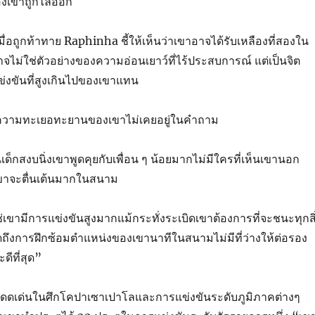
องเขาถูกไล่ออก
มื่อถูกท้าทาย Raphinha ชี้ให้เห็นว่าเขาอาจได้รับเหลืองที่สองใน
าจไม่ใช่ตัวอย่างของความอ่อนเยาว์ที่ไร้ประสบการณ์ แต่เป็นจิต
งขันที่สูงเกินไปของเขาแทน
มความทะเยอทะยานของเขาไม่เคยอยู่ในคำถาม
็กสงบนิ่งเขาพูดคุยกับเพื่อน ๆ น้อยมากไม่มีใครที่เห็นเขานอก
ขาจะตื่นเต้นมากในสนาม
่เขามีการแข่งขันสูงมากแม้กระทั่งระเบิดเขาต้องการที่จะชนะทุกสิ
พูดถึงการฝึกซ้อมตำแหน่งของเขานาทีในสนามไม่มีที่ว่างให้ต่อรอง
ดีที่สุด”
ดดเด่นในศึกโคปาเซาเปาโลและการแข่งขันระดับภูมิภาคต่างๆ