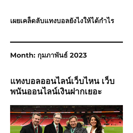
เผยเคล็ดลับแทงบอลยังไงให้ได้กำไร
Month:
กุมภาพันธ์ 2023
แทงบอลออนไลน์เว็บไหน เว็บ
พนันออนไลน์เงินฝากเยอะ