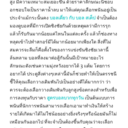
สูง มีความเหมาะสมเยอะขึ้น ด้วยราคาลักษณะนี้ชอบ
อกชอบใจเป็นราคาน้ำลบ มาให้แด่คุณเลือกพนันอยู่เป็น
ประจำแม้กระนั้นคง
บอลเดี่ยว กับ บอล สเต็ป
จำเป็นต้อง
มองดูบอลที่มีการเปิดชิงชัยกันด้วยเหตุผลว่ามีการรุก
แล้วก็รับกันมากน้อยแค่ไหนในแต่ละครั้ง แล้วก็ช่องทาง
หลุดเข้าไปทำสกอร์มีได้มากน้อยมากเพียงใด สิ่งที่ไม่
สมควรจะลืมก็คือตั้งใจของการแข่งขันชิงชัยเวลานี้
ล้นหลาม บอลที่ลงมาต่อสู้กันนั้นมีเป้าหมายอะไร
ลักษณะดังเช่นความมุ่งหวังอยากได้ 3 แต้ม โดยการ
อยากได้ ประตูสิ่งต่างๆเหล่านี้มันก็ช่วยทำให้เป็นดรรชนี
ชี้ให้คุณเลือกวางเดิมพันไปเป็นอย่างดีได้มากกว่า ว่า
ควรจะต้องเลือกวางเดิมพันกับลูกสูงข้อตกลงสำหรับเพื่อ
การลงทุนกับราคา
สูตรบอลบวกทุกวัน
เป็นต้นแบบการ
พนันที่นักการพนันสามารถเลือกเอามาทำเงินให้สร้าง
รายได้เกิดมาได้ไม่ใช่น้อยอย่างยิ่งจริงๆหรือน้อยมันก็ไม่
เหมือนกันออกไป ที่จะจำเป็นต้องขึ้นกับคุณว่าจะเลือก