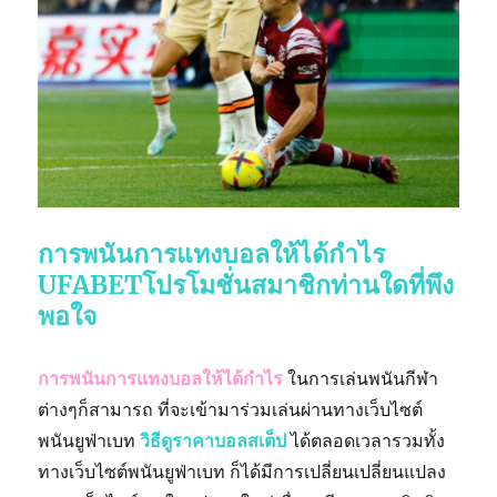
การพนันการแทงบอลให้ได้กำไร
UFABETโปรโมชั่นสมาชิกท่านใดที่พึง
พอใจ
การพนันการแทงบอลให้ได้กำไร
ในการเล่นพนันกีฬา
ต่างๆก็สามารถ ที่จะเข้ามาร่วมเล่นผ่านทางเว็บไซต์
พนันยูฟ่าเบท
วิธีดูราคาบอลสเต็ป
ได้ตลอดเวลารวมทั้ง
ทางเว็บไซต์พนันยูฟ่าเบท ก็ได้มีการเปลี่ยนเปลี่ยนแปลง