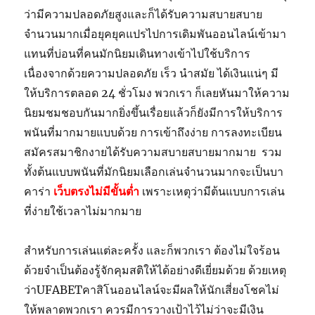
ว่ามีความปลอดภัยสูงและก็ได้รับความสบายสบาย
จำนวนมากเมื่อยุคยุคแปรไปการเดิมพันออนไลน์เข้ามา
แทนที่บ่อนที่คนมักนิยมเดินทางเข้าไปใช้บริการ
เนื่องจากด้วยความปลอดภัย เร็ว นำสมัย ได้เงินแน่ๆ มี
ให้บริการตลอด 24 ชั่วโมง พวกเรา ก็เลยหันมาให้ความ
นิยมชมชอบกันมากยิ่งขึ้นเรื่อยแล้วก็ยังมีการให้บริการ
พนันที่มากมายแบบด้วย การเข้าถึงง่าย การลงทะเบียน
สมัครสมาชิกงายได้รับความสบายสบายมากมาย รวม
ทั้งต้นแบบพนันที่มักนิยมเลือกเล่นจำนวนมากจะเป็นบา
คาร่า
เว็บตรงไม่มีขั้นต่ำ
เพราะเหตุว่ามีต้นแบบการเล่น
ที่ง่ายใช้เวลาไม่มากมาย
สำหรับการเล่นแต่ละครั้ง และก็พวกเรา ต้องไม่ใจร้อน
ด้วยจำเป็นต้องรู้จักคุมสติให้ได้อย่างดีเยี่ยมด้วย ด้วยเหตุ
ว่าUFABETคาสิโนออนไลน์จะมีผลให้นักเสี่ยงโชคไม่
ให้พลาดพวกเรา ควรมีการวางเป้าไว้ไม่ว่าจะมีเงิน