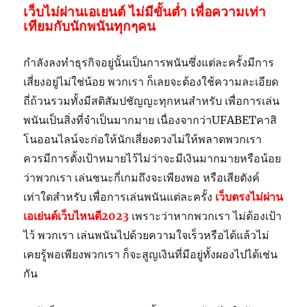
เว็บไม่ผ่านเอเยนต์ ไม่มีขั้นต่ำ เพื่อความเท่า
เทียมกับนักพนันทุกๆคน
กำลังลงทำธุรกิจอยู่นั้นเป็นการพนันซึ่งแต่ละครั้งมีการ
เสี่ยงอยู่ไม่ใช่น้อย พวกเรา ก็เลยจะต้องใช้ความละเอียด
ถี่ถ้วนรวมทั้งมีสติสัมปชัญญะทุกหนสำหรับ เพื่อการเล่น
พนันเป็นสิ่งที่จำเป็นมากมาย เนื่องจากว่าUFABETคาสิ
โนออนไลน์จะก่อให้นักเสี่ยงดวงไม่ให้พลาดพวกเรา
ควรมีการตั้งเป้าหมายไว้ไม่ว่าจะมีเงินมากมายหรือน้อย
ว่าพวกเรา เล่นชนะกี่เกมถึงจะเพียงพอ หรือเสียตังค์
เท่าใดสำหรับ เพื่อการเล่นพนันแต่ละครั้ง
เว็บตรงไม่ผ่าน
เอเย่นต์เว็บไหนดี2023
เพราะว่าหากพวกเรา ไม่ต้องเป้า
ไว้ พวกเรา เล่นพนันไปด้วยความใจเร็วหรือได้แล้วไม่
เคยรู้พอเพียงพวกเรา ก็จะสูญเงินที่มีอยู่ทั้งผองไปได้เช่น
กัน