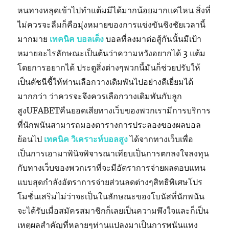
หนทางหลุดเข้าไปทำแต้มมีได้มากน้อยมากแค่ไหน สิ่งที่
ไม่ควรจะลืมก็คือมุ่งหมายของการแข่งขันชิงชัยเวลานี้
มากมาย
เทคนิค บอลเต็ง
บอลที่ลงมาต่อสู้กันนั้นมีเป้า
หมายอะไรลักษณะเป็นต้นว่าความหวังอยากได้ 3 แต้ม
โดยการอยากได้ ประตูสิ่งต่างๆพวกนี้มันก็ช่วยปรับให้
เป็นดัชนีชี้ให้ท่านเลือกวางเดิมพันไปอย่างดีเยี่ยมได้
มากกว่า ว่าควรจะจึงควรเลือกวางเดิมพันกับลูก
สูงUFABETคืนยอดเสียทางเว็บของพวกเรามีการบริการ
ที่นักพนันสามารถมองตารางการประลองของผลบอล
ย้อนไป
เทคนิค วิเคราะห์บอลสูง
ได้จากทางเว็บเพื่อ
เป็นการเอามาพินิจพิจารณาเทียบเป็นการตกลงใจลงทุน
กับทางเว็บของพวกเราที่จะมีอัตราการจ่ายผลตอบแทน
แบบสุดกำลังอัตราการจ่ายส่วนลดต่างๆสิทธิพิเศษโปร
โมชั่นเสริมไม่ว่าจะเป็นในลักษณะของโบนัสที่นักพนัน
จะได้รับเมื่อสมัครสมาชิกก็เลยเป็นความพึงใจและก็เป็น
เหตุผลสำคัญที่หลายๆท่านแปลงมาเป็นการพนันแทง