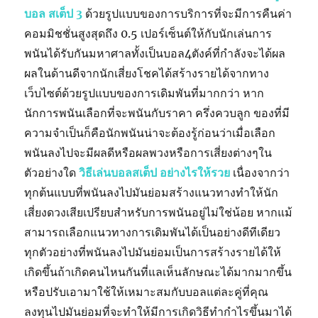
บอล สเต็ป 3
ด้วยรูปแบบของการบริการที่จะมีการคืนค่า
คอมมิชชั่นสูงสุดถึง 0.5 เปอร์เซ็นต์ให้กับนักเล่นการ
พนันได้รับกันมหาศาลทั้งเป็นบอล4ตังค์ที่กำลังจะได้ผล
ผลในด้านดีจากนักเสี่ยงโชคได้สร้างรายได้จากทาง
เว็บไซต์ด้วยรูปแบบของการเดิมพันที่มากกว่า หาก
นักการพนันเลือกที่จะพนันกับราคา ครึ่งควบลูก ของที่มี
ความจำเป็นก็คือนักพนันน่าจะต้องรู้ก่อนว่าเมื่อเลือก
พนันลงไปจะมีผลดีหรือผลพวงหรือการเสี่ยงต่างๆใน
ตัวอย่างใด
วิธีเล่นบอลสเต็ป อย่างไรให้รวย
เนื่องจากว่า
ทุกต้นแบบที่พนันลงไปมันย่อมสร้างแนวทางทำให้นัก
เสี่ยงดวงเสียเปรียบสำหรับการพนันอยู่ไม่ใช่น้อย หากแม้
สามารถเลือกแนวทางการเดิมพันได้เป็นอย่างดีทีเดียว
ทุกตัวอย่างที่พนันลงไปมันย่อมเป็นการสร้างรายได้ให้
เกิดขึ้นถ้าเกิดคนไหนกันที่แลเห็นลักษณะได้มากมากขึ้น
หรือปรับเอามาใช้ให้เหมาะสมกับบอลแต่ละคู่ที่คุณ
ลงทุนไปมันย่อมที่จะทำให้มีการเกิดวิธีทำกำไรขึ้นมาได้