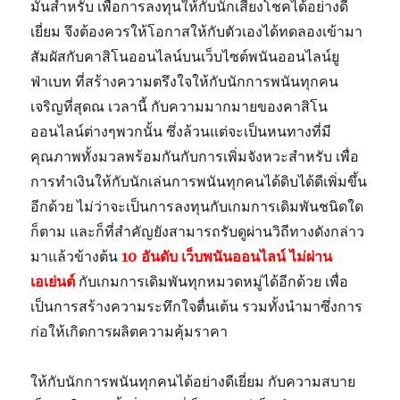
มั่นสำหรับ เพื่อการลงทุนให้กับนักเสี่ยงโชคได้อย่างดี
เยี่ยม จึงต้องควรให้โอกาสให้กับตัวเองได้ทดลองเข้ามา
สัมผัสกับคาสิโนออนไลน์บนเว็บไซต์พนันออนไลน์ยู
ฟ่าเบท ที่สร้างความตรึงใจให้กับนักการพนันทุกคน
เจริญที่สุดณ เวลานี้ กับความมากมายของคาสิโน
ออนไลน์ต่างๆพวกนั้น ซึ่งล้วนแต่จะเป็นหนทางที่มี
คุณภาพทั้งมวลพร้อมกันกับการเพิ่มจังหวะสำหรับ เพื่อ
การทำเงินให้กับนักเล่นการพนันทุกคนได้ดิบได้ดีเพิ่มขึ้น
อีกด้วย ไม่ว่าจะเป็นการลงทุนกับเกมการเดิมพันชนิดใด
ก็ตาม และก็ที่สำคัญยังสามารถรับดูผ่านวิถีทางดังกล่าว
มาแล้วข้างต้น
10 อันดับ เว็บพนันออนไลน์ ไม่ผ่าน
เอเย่นต์
กับเกมการเดิมพันทุกหมวดหมู่ได้อีกด้วย เพื่อ
เป็นการสร้างความระทึกใจตื่นเต้น รวมทั้งนำมาซึ่งการ
ก่อให้เกิดการผลิตความคุ้มราคา
ให้กับนักการพนันทุกคนได้อย่างดีเยี่ยม กับความสบาย