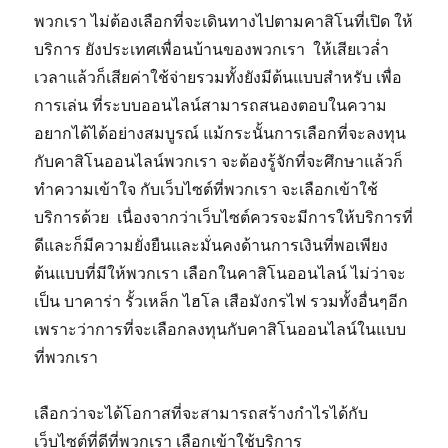
พวกเรา ไม่ต้องเลือกที่จะเดินทางไปตามคาสิโนที่เปิด ให้
บริการ ยังประเทศเพื่อนบ้านของพวกเรา ให้เสียเวล่ำ
เวลาแล้วก็เสียค่าใช้จ่ายรวมทั้งยังมีต้นแบบสำหรับ เพื่อ
การเล่น ที่ระบบออนไลน์สามารถสนองตอบในความ
อยากได้ได้อย่างสมบูรณ์ แม้กระนั้นการเลือกที่จะลงทุน
กับคาสิโนออนไลน์พวกเรา จะต้องรู้จักที่จะศึกษาแล้วก็
ทำความเข้าใจ กับเว็บไซต์ที่พวกเรา จะเลือกเข้าใช้
บริการด้วย
เนื่องจากว่าเว็บไซต์ควรจะมีการให้บริการที่
ดีและก็มีความยั่งยืนและมั่นคงด้านการเงินที่พอเพียง
ต้นแบบที่มีให้พวกเรา เลือกในคาสิโนออนไลน์ ไม่ว่าจะ
เป็น บาคาร่า รั้วเหล็ก ไฮโล เสือมังกรไฟ รวมทั้งอื่นๆอีก
เพราะว่าการที่จะเลือกลงทุนกับคาสิโนออนไลน์ในแบบ
ที่พวกเรา
เลือกว่าจะได้โอกาสที่จะสามารถสร้างกำไรได้กับ
เว็บไซต์ที่ดีที่พวกเรา เลือกเข้าใช้บริการ