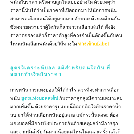
พนันกับราคา ครึ่งควบลูกในแบบอย่างใด ด้วยเหตุว่า
ราคานี้นับได้ว่าเป็นราคาที่เปิดออกมาให้นักการพนัน
สามารถเลือกเล่นได้อยู่มากมายลักษณะด้วยเหมือนกัน
ซึ่งหมายความว่าผู้ใดกันก็สามารถเลือกเล่นได้ ทั้งยัง
ราคาต่อรองแล้วก็ราคาต่ำสูงที่ควรจำเป็นต้องขึ้นกับคน
ไหนถนันเลือกพนันด้วยวิถีทางใด
ทางเข้าufabet
สูตรวิเคราะห์บอล แม้สำหรับคนใดกัน ที่
อยากทำเงินกับราคา
การพนันการแทงบอลให้ได้กำไร ควรที่จะทำการเลือก
พนัน
สูตรแท่งบอลสเต็ป
กับราคาลูกสูงมีความเหมาะสม
มากเพิ่มขึ้น ด้วยราคารูปแบบนี้ติดอกติดใจเป็นราคาน้ำ
ลบ มาให้ท่านเลือกพนันอยู่เสมอ แม้กระนั้นคงจะ ต้อง
มองบอลที่มีการเปิดประกวดกันด้วยเหตุผลว่ามีการรุก
และจากนั้นก็รับกันมากน้อยแค่ไหนในแต่ละครั้ง แล้วก็