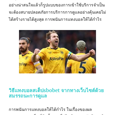
อย่างน่าสนใจแล้วก็รูปแบบของการเข้าใช้บริการจำเป็น
จะต้องสบายปลอดภัยการบริการการดูแลอย่างคุ้นเคยไม่
ได้สร้างรายได้สูงสุด การพนันการแทงบอลให้ได้กำไร
วิธีแทงบอลสเต็ปsbobet จากทางเว็บไซต์ด้วย
สมรรถนะการดูแล
การพนันการแทงบอลให้ได้กำไร ในเรื่องของผล