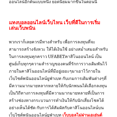
ออนไลน์อีกต้นแบบหนึ่ง ยอดนิยมมากขึ้นในตอนนี้
แทงบอลออนไลน์เว็บไหน เว็บที่ดีในการเริ่ม
เล่นเว็บพนัน
พวกเราก็เลยควรมีทางสำหรับ เพื่อการลงทุนที่จะ
สามารถสร้างจังหวะ ให้ได้เงินใช้ อย่างสม่ำเสมอสำหรับ
ในการลงทุนทุกคราว UFABETคาสิโนออนไลน์ เป็น
ศูนย์เก็บทุกๆความสำราญของคนที่รักการวางเดิมพันไว้
ภายในคาสิโนออนไลน์ที่มีอยู่เยอะๆมาเอาไว้ภายใน
เว็บไซต์พนันออนไลน์ยูฟ่าเบท กับเกมการเดิมพันต่างๆที่
มีความมากมายหลากหลายให้กับนักพนนได้เลือกลงทุน
เป็นวิถีทางการลงทุนที่มีความมากมายหลายที่เป็นการ
สร้างช่องทางกระบวนการทำเงินให้กับนักเสี่ยงโชคได้
อย่างเห็นได้ชัด กับการได้สัมผัสกับคาสิโนออนไลน์บน
เว็บไซต์พนันออนไลน์ยูฟ่าเบท
เว็บบอลไม่ผ่านเอเย่นต์