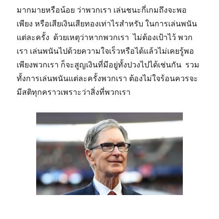
มากมายหรือน้อย ว่าพวกเรา เล่นชนะกี่เกมถึงจะพอ
เพียง
หรือเสียเงินเสียทองเท่าไรสำหรับ ในการเล่นพนัน
แต่ละครั้ง ด้วยเหตุว่าหากพวกเรา ไม่ต้องเป้าไว้ พวก
เรา เล่นพนันไปด้วยความใจเร็วหรือได้แล้วไม่เคยรู้พอ
เพียงพวกเรา ก็จะสูญเงินที่มีอยู่ทั้งปวงไปได้เช่นกัน รวม
ทั้งการเล่นพนันแต่ละครั้งพวกเรา ต้องไม่ใจร้อนควรจะ
มีสติทุกคราวเพราะว่าสิ่งที่พวกเรา