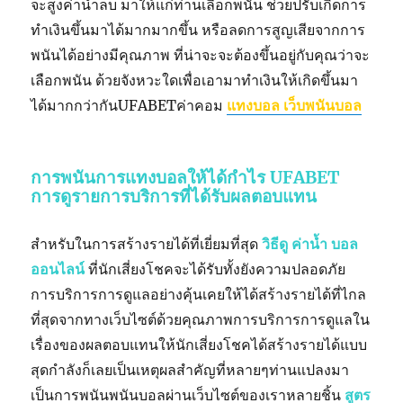
จะสูงค่าน้ำลบ มาให้แก่ท่านเลือกพนัน ช่วยปรับเกิดการ
ทำเงินขึ้นมาได้มากมากขึ้น หรือลดการสูญเสียจากการ
พนันได้อย่างมีคุณภาพ ที่น่าจะจะต้องขึ้นอยู่กับคุณว่าจะ
เลือกพนัน ด้วยจังหวะใดเพื่อเอามาทำเงินให้เกิดขึ้นมา
ได้มากกว่ากันUFABETค่าคอม
แทงบอล เว็บพนันบอล
การพนันการแทงบอลให้ได้กำไร
UFABET
การดูรายการบริการที่ได้รับผลตอบแทน
สำหรับในการสร้างรายได้ที่เยี่ยมที่สุด
วิธีดู ค่าน้ำ บอล
ออนไลน์
ที่นักเสี่ยงโชคจะได้รับทั้งยังความปลอดภัย
การบริการการดูแลอย่างคุ้นเคยให้ได้สร้างรายได้ที่ไกล
ที่สุดจากทางเว็บไซต์ด้วยคุณภาพการบริการการดูแลใน
เรื่องของผลตอบแทนให้นักเสี่ยงโชคได้สร้างรายได้แบบ
สุดกำลังก็เลยเป็นเหตุผลสำคัญที่หลายๆท่านแปลงมา
เป็นการพนันพนันบอลผ่านเว็บไซต์ของเราหลายชิ้น
สูตร