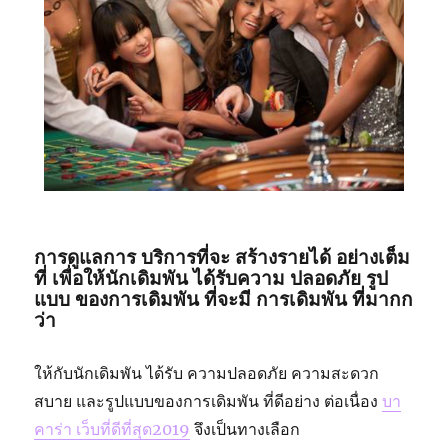
การดูแลการ บริการที่จะ สร้างรายได้ อย่างเต็ม
ที่ เพื่อให้นักเดิมพัน ได้รับความ ปลอดภัย รูป
แบบ ของการเดิมพัน ที่จะมี การเดิมพัน ที่มากก
ว่า
ให้กับนักเดิมพัน ได้รับ ความปลอดภัย ความสะดวก
สบาย และรูปแบบของการเดิมพัน ที่ดีอย่าง ต่อเนื่อง
บา
คาร่า เว็บที่ดีที่สุด2019
จึงเป็นทางเลือก