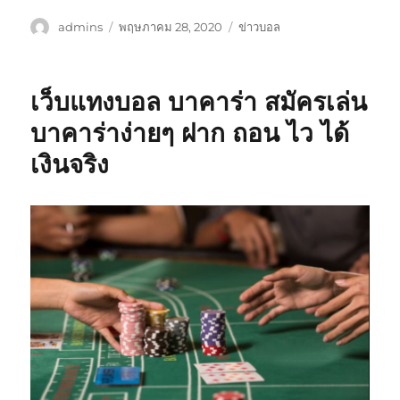
ผู้
เขียน
หมวด
admins
พฤษภาคม 28, 2020
ข่าวบอล
เขียน
เมื่อ
หมู่
เว็บแทงบอล บาคาร่า สมัครเล่น
บาคาร่าง่ายๆ ฝาก ถอน ไว ได้
เงินจริง