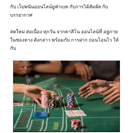
กับ เว็บพนันออนไลน์ยูฟ่าเบท กับการได้สัมผัส กับ
บรรยากาศ
สดใหม่ ต่อเนื่อง ทุกวัน จากคาสิโน ออนไลน์ที่ อยู่ภาย
ในช่องทาง ดังกล่าว พร้อมกับ การฝาก ถอนโอนไว ให้
กับ