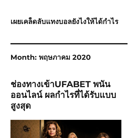
เผยเคล็ดลับแทงบอลยังไงให้ได้กำไร
Month:
พฤษภาคม 2020
ช่องทางเข้าUFABET พนัน
ออนไลน์ ผลกำไรที่ได้รับแบบ
สูงสุด