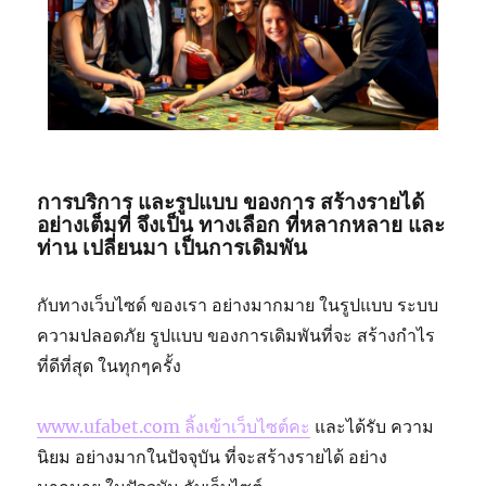
การบริการ และรูปแบบ ของการ สร้างรายได้
อย่างเต็มที่ จึงเป็น ทางเลือก ที่หลากหลาย และ
ท่าน เปลี่ยนมา เป็นการเดิมพัน
กับทางเว็บไซด์ ของเรา อย่างมากมาย ในรูปแบบ ระบบ
ความปลอดภัย รูปแบบ ของการเดิมพันที่จะ สร้างกำไร
ที่ดีที่สุด ในทุกๆครั้ง
www.ufabet.com ลิ้งเข้าเว็บไซต์คะ
และได้รับ ความ
นิยม อย่างมากในปัจจุบัน ที่จะสร้างรายได้ อย่าง