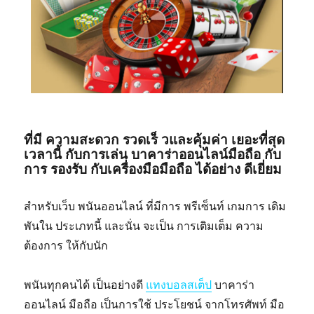
ที่มี ความสะดวก รวดเร็ วและคุ้มค่า เยอะที่สุด
เวลานี้ กับการเล่น บาคาร่าออนไลน์มือถือ กับ
การ รองรับ กับเครื่องมือมือถือ ได้อย่าง ดีเยี่ยม
สำหรับเว็บ พนันออนไลน์ ที่มีการ พรีเซ็นท์ เกมการ เดิม
พันใน ประเภทนี้ และนั่น จะเป็น การเติมเต็ม ความ
ต้องการ ให้กับนัก
พนันทุกคนได้ เป็นอย่างดี
แทงบอลสเต็ป
บาคาร่า
ออนไลน์ มือถือ เป็นการใช้ ประโยชน์ จากโทรศัพท์ มือ