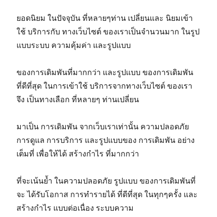
ยอดนิยม ในปัจจุบัน ที่หลายๆท่าน เปลี่ยนและ นิยมเข้า
ใช้ บริการกับ ทางเว็บไซต์ ของเราเป็นจำนวนมาก ในรูป
แบบระบบ ความคุ้มค่า และรูปแบบ
ของการเดิมพันที่มากกว่า และรูปแบบ ของการเดิมพัน
ที่ดีที่สุด ในการเข้าใช้ บริการจากทางเว็บไซต์ ของเรา
จึง เป็นทางเลือก ที่หลายๆ ท่านเปลี่ยน
มาเป็น การเดิมพัน จากเว็บเราเท่านั้น ความปลอดภัย
การดูแล การบริการ และรูปแบบของ การเดิมพัน อย่าง
เต็มที่ เพื่อให้ได้ สร้างกำไร ที่มากกว่า
ที่จะเน้นย้ำ ในความปลอดภัย รูปแบบ ของการเดิมพันที่
จะ ได้รับโอกาส การทำรายได้ ที่ดีที่สุด ในทุกๆครั้ง และ
สร้างกำไร แบบต่อเนื่อง ระบบความ