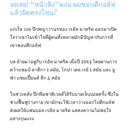
งงเลย! “หน้าลิง”ฉงน ผมชอบตีกอล์ฟ
แล้วผิดตรงไหน?
แกเร็ธ เบล ปีกพญาวานรของ เรอัล มาดริด ออกมาเปิด
ใจว่าเขาไม่เข้าใจที่ผู้คนทั้งหลายมักมีปัญหากับการที่
เขาชอบตีกอล์ฟ
บล ย้ายมาอยู่กับ เรอัล มาดริด เมื่อปี 2013 โดยผ่านการ
คว้าแชมป์ ลาลีกา 1 สมัย, โกปา เดล เรย์ 1 สมัย และ ยู
ฟ่า แชมเปี้ยนส์ ลีก 4 สมัย
ในช่วงหลัง ปีกทีมชาติเวลส์ได้รับบาดเจ็บบ่อยครั้ง ซึ่งใน
ช่วงฟื้นฟูร่างกาย เขามักจะใช้เวลาว่างออกไปตีกอล์ฟ
ส่งผลให้แฟนบอล เรอัล มาดริด แสคงความไม่พอใจ
อย่างรุนแรง