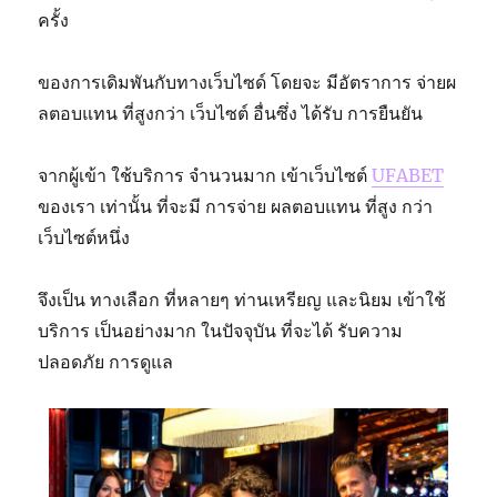
ครั้ง
ของการเดิมพันกับทางเว็บไซด์ โดยจะ มีอัตราการ จ่ายผ
ลตอบแทน ที่สูงกว่า เว็บไซต์ อื่นซึ่ง ได้รับ การยืนยัน
จากผู้เข้า ใช้บริการ จำนวนมาก เข้าเว็บไซต์
UFABET
ของเรา เท่านั้น ที่จะมี การจ่าย ผลตอบแทน ที่สูง กว่า
เว็บไซต์หนึ่ง
จึงเป็น ทางเลือก ที่หลายๆ ท่านเหรียญ และนิยม เข้าใช้
บริการ เป็นอย่างมาก ในปัจจุบัน ที่จะได้ รับความ
ปลอดภัย การดูแล