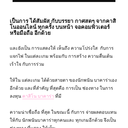
เป็นการ ได้สัมผัส กับบรรยา กาศสดๆ จากคาสิ
โนออนไลน์ ทุกครั้ง บนหน้า จอคอมพิวเตอร์
หรือมือถือ อีกด้วย
และยังเป็น การแสดงให้ เห็นถึง ความโปร่งใส กับการ
แจกไพ่ ในแต่ละเกม พร้อมกับ การสร้าง ความตื่นเต้น
เร้าใจ กับการร่วม
ให้ใน แต่ละเกม ได้ด้วยสายตา ของนักพนัน บาคาร่าเอง
อีกด้วย และที่สำคัญ ที่สุดคือ การเป็น ช่องทาง ในการ
ลงทุน
คาสิโน บาคาร่า
ที่มี
ความน่าเชื่อถือ ที่สุด ในขณะนี้ กับการ จ่ายผลตอบแทน
ให้กับ นักพนันบาคาร่าทุกคนและ ทุกเกมอีกด้วย จึงเป็น
ช่องทาง ที่แสดง ให้เห็น