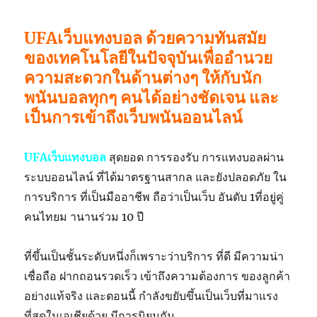
UFAเว็บแทงบอล ด้วยความทันสมัย
ของเทคโนโลยีในปัจจุบันเพื่ออำนวย
ความสะดวกในด้านต่างๆ ให้กับนัก
พนันบอลทุกๆ คนได้อย่างชัดเจน และ
เป็นการเข้าถึงเว็บพนันออนไลน์
UFAเว็บแทงบอล
สุดยอด การรองรับ การแทงบอลผ่าน
ระบบออนไลน์ ที่ได้มาตรฐานสากล และยังปลอดภัย ใน
การบริการ ที่เป็นมืออาชีพ ถือว่าเป็นเว็บ อันดับ 1ที่อยู่คู่
คนไทยม านานร่วม 10 ปี
ที่ขึ้นเป็นชั้นระดับหนึ่งก็เพราะว่าบริการ ที่ดี มีความน่า
เชื่อถือ ฝากถอนรวดเร็ว เข้าถึงความต้องการ ของลูกค้า
อย่างแท้จริง และตอนนี้ กำลังขยับขึ้นเป็นเว็บที่มาแรง
ที่สุดในเอเชียด้วย มีการนิยมกัน