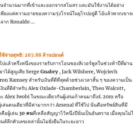
้เล่นจำนวนมากที่เข้าและออกจากสโมสร และมันใช้งานได้อย่าง
พียงแค่ความอายของความรุ่งโรจน์ในยุโรปอยู่ดี โอ้แล้วพวกเขาจ
คืนจาก Ronaldo …
ช้จ่ายสุทธิ: 267.88 ล้านปอนด์
แล้วครึ่งหนึ่งของรายรับการโอนของลิเวอร์พูลในช่วงห้าปีที่ผ่าน
ขาได้
สูญเสีย Serge
Gnabry
, Jack Wilshere, Wojciech
n Ramsey สำหรับเงินที่ดีที่สุดด้วยช่วงเวลาสั้น ๆ ของความเป็น
ับเงินที่ดีสำหรับ Alex Oxlade-Chamberlain, Theo Walcott,
ะ Alex Iwobi ในขณะเดียวกันผู้เล่นเก้าคนมาถึง£ 20m หรือ
เล่นคนเดียวที่มีค่ามากกว่า Arsenal ที่ใช้ไป นั่นคือ
ทรัพย์สินที่มี
ือผู้เล่น
30 คน
ที่เหลือสัญญาไว้หนึ่งปีนั่นเป็นอันตราย เมื่อคุณไม่ไ
นส์ลีกตัวเลขเหล่านั้นไม่ยั่งยืนในระยะยาว