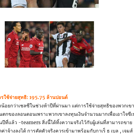
ารใช้จ่ายสุทธิ: 195.75 ล้านปอนด์
าน้อยกว่าเชลซีในช่วงห้าปีที่ผ่านมา แต่การใช้จ่ายสุทธิของพวกเข
นตกของลอนดอนเพราะพวกเขาลงทุนเงินจำนวนมากเพื่อเอาใจซีเ
นปีที่แล้ว -teamers สิ่งนี้ได้ทิ้งความจริงไว้กับผู้เล่นที่สามารถขาย
ค่าจ้างลงได้ การคัดตัวจริงควรเข้ามาพร้อมกับ
กาเร็ ธ เบล
, เจมส์