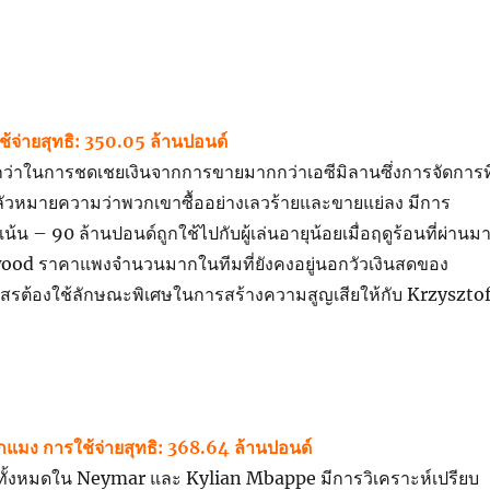
ช้จ่ายสุทธิ: 350.05 ล้านปอนด์
กว่าในการชดเชยเงินจากการขายมากกว่าเอซีมิลานซึ่งการจัดการที
ลัวหมายความว่าพวกเขาซื้ออย่างเลวร้ายและขายแย่ลง มีการ
เน้น – 90 ล้านปอนด์ถูกใช้ไปกับผู้เล่นอายุน้อยเมื่อฤดูร้อนที่ผ่านม
dwood ราคาแพงจำนวนมากในทีมที่ยังคงอยู่นอกวัวเงินสดของ
โมสรต้องใช้ลักษณะพิเศษในการสร้างความสูญเสียให้กับ Krzyszto
กแมง การใช้จ่ายสุทธิ: 368.64 ล้านปอนด์
ินทั้งหมดใน Neymar และ Kylian Mbappe มีการวิเคราะห์เปรียบ