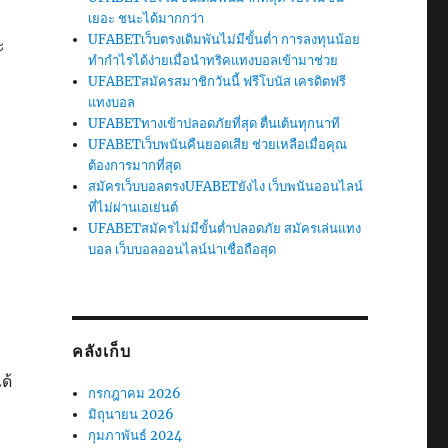
เยอะ ชนะได้มากกว่า
UFABETเว็บตรงเดิมพันไม่มีขั้นต่ำ การลงทุนน้อย
ะ
ทำกำไรได้ง่ายเมื่อนำทริคแทงบอลเข้ามาช่วย
UFABETสมัครสมาชิกวันนี้ ฟรีโบนัส เครดิตฟรี
แทงบอล
UFABETทางเข้าปลอดภัยที่สุด ตื่นเต้นทุกนาที
UFABETเว็บพนันคืนยอดเสีย ช่วยเหลือเมื่อคุณ
ต้องการมากที่สุด
สมัครเว็บบอลตรงUFABETยังไง เว็บพนันออนไลน์
ที่ไม่ผ่านเอเย่นต์
UFABETสมัครไม่มีขั้นต่ำปลอดภัย สมัครเล่นแทง
บอล เว็บบอลออนไลน์น่าเชื่อถือสุด
คลังเก็บ
ด้
กรกฎาคม 2026
มิถุนายน 2026
กุมภาพันธ์ 2024