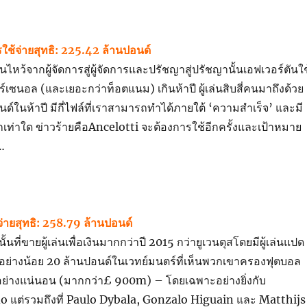
รใช้จ่ายสุทธิ: 225.42 ล้านปอนด์
หว้จากผู้จัดการสู่ผู้จัดการและปรัชญาสู่ปรัชญานั้นเอฟเวอร์ตันใช
์เซนอล (และเยอะกว่าท็อตแนม) เกินห้าปี ผู้เล่นสิบสี่คนมาถึงด้วย
นด์ในห้าปี มีกี่ไฟล์ที่เราสามารถทำได้ภายใต้ ‘ความสำเร็จ’ และมี
เท่าใด ข่าวร้ายคือ
Ancelotti จะต้องการใช้อีกครั้ง
และเป้าหมาย
…
จ่ายสุทธิ: 258.79 ล้านปอนด์
นที่ขายผู้เล่นเพื่อเงินมากกว่าปี 2015 กว่ายูเวนตุสโดยมีผู้เล่นแปด
างน้อย 20 ล้านปอนด์ในเวทย์มนตร์ที่เห็นพวกเขาครองฟุตบอล
ไปอย่างแน่นอน (มากกว่า£ 900m) – โดยเฉพาะอย่างยิ่งกับ
o แต่รวมถึงที่ Paulo Dybala, Gonzalo Higuain และ Matthijs