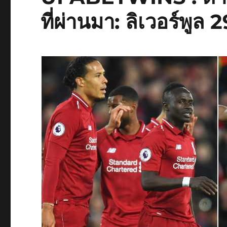
ที่ผ่านมา: ลิเวอร์พูล 