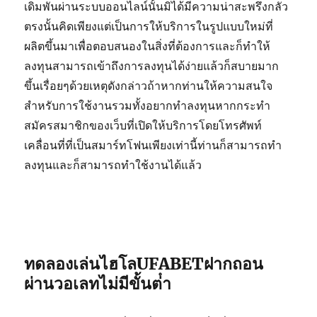
เดิมพันผ่านระบบออนไลน์นั้นมิได้มีความน่าสะพรึงกลัว
ตรงนั้นคิดเพียงแต่เป็นการให้บริการในรูปแบบใหม่ที่
ผลิตขึ้นมาเพื่อตอบสนองในสิ่งที่ต้องการและก็ทำให้
ลงทุนสามารถเข้าถึงการลงทุนได้ง่ายแล้วก็สบายมาก
ขึ้นเรื่อยๆด้วยเหตุดังกล่าวถ้าหากท่านให้ความสนใจ
สำหรับการใช้งานรวมทั้งอยากทำลงทุนหากกระทำ
สมัครสมาชิกของเว็บที่เปิดให้บริการโดยโทรศัพท์
เคลื่อนที่ที่เป็นสมาร์ทโฟนเพียงเท่านี้ท่านก็สามารถทำ
ลงทุนและก็สามารถทำใช้งานได้แล้ว
ทดลองเล่นไฮโลUFABETฝากถอน
ผ่านวอเลทไม่มีขั้นต่ํา