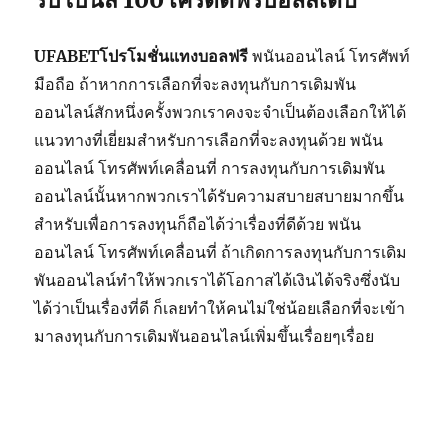
UFABETโปรโมชั่นแทงบอลฟรี
พนันออนไลน์ โทรศัพท์
มือถือ ถ้าหากการเลือกที่จะลงทุนกับการเดิมพัน
ออนไลน์สักหนึ่งครั้งพวกเราคงจะจำเป็นต้องเลือกให้ได้
แนวทางที่เยี่ยมสำหรับการเลือกที่จะลงทุนด้วย พนัน
ออนไลน์ โทรศัพท์เคลื่อนที่ การลงทุนกับการเดิมพัน
ออนไลน์นั้นหากพวกเราได้รับความสบายสบายมากขึ้น
สำหรับเพื่อการลงทุนก็ถือได้ว่าเรื่องที่ดีด้วย พนัน
ออนไลน์ โทรศัพท์เคลื่อนที่ ถ้าเกิดการลงทุนกับการเดิม
พันออนไลน์ทำให้พวกเราได้โอกาสได้เงินได้จริงซึ่งนับ
ได้ว่าเป็นเรื่องที่ดี ก็เลยทำให้คนไม่ใช่น้อยเลือกที่จะเข้า
มาลงทุนกับการเดิมพันออนไลน์เพิ่มขึ้นเรื่อยๆเรื่อย