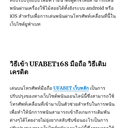
พนันผ่านเครื่องใช้ไม้สอยได้ทั้งยังระบบ android หรือ
iOS สำหรับเพื่อการเล่นพนันผ่านโทรศัพท์เคลื่อนที่นี้ใน
เว็บไซต์ยูฟ่าเบท
วิธีเข้า UFABET168 มือถือ วิธีเติม
เครดิต
เล่นบนโทรศัพท์มือถือ
UFABET เว็บหลัก
เป็นการ
ปรับปรุงของทางเว็บไซต์พนันออนไลน์นี้ซึ่งสามารถใช้
โทรศัพท์เคลื่อนที่เข้ามาเป็นตัวช่วยสำหรับในการพนัน
เพื่อทำให้นักการพนันสามารถเข้าถึงเกมการเดิมพัน
ต่างๆได้โดยง่ายไม่ยุ่งยากสลับซับซ้อนอะไรเป็นการ
ปรับปรุงของทางเว็บไซต์พนันออนไลน์นี้ซึ่งสามารถใช้