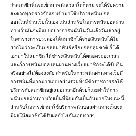
ว่าสมาชิกนั้นจะเข้ามาพนันเวลาใดก็ตาม จะได้รับความ
สะดวกทุกคราวจัดแจงเข้ามาใช้บริการพนันบอล
ออนไลน์ผ่านเว็บนั้นเอง เล่นสำหรับในการพนันบอลผ่าน
ทางเว็บมันจะมีแบบอย่างการพนันในวันแล้ววันเล่าอยู่
ในตารางการประลองให้สมาชิกได้จ่ายเงินพนันได้ไม่
ยากไม่ว่าจะเป็นบอลสมาพันธ์หรือบอลกลุ่มชาติ ก็ ได้
เอามาให้สมาชิก ได้ชำระเงินพนันได้ตลอดระยะเวลา
และก็การพนันบอล เล่นผ่านทางเว็บสมาชิกจะได้รับเงิน
จริงอย่างไม่ต้องสงสัย สำหรับในการพนันผ่านทางเว็บมี
การพนันที่มากมายแบบอย่างรวมทั้งมีข้าราชการรอให้
บริการกับสมาชิกอยู่เสมอเวลาอีกด้วยก็เลยทำให้การ
พนันบอลผ่านทางเว็บเป็นที่นิยมกันเป็นอันมากในขณะนี้
สำหรับในการเข้ามาใช้บริการพนันบอลผ่านทางเว็บจะ
มีผลให้สมาชิกได้รับผลกำไรกันแบบง่ายๆ