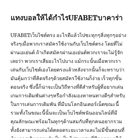
แทงบอลให้ได้กำไรUFABETบาคาร่า
UFABETเว็บไซต์ตรง อะไรดีแล้วไปซะทุกๆสิ่งทุกๆอย่าง
จริงๆเมื่อพวกเราสมัครใช้งานกับเว็บไซต์ตรง โดยที่ไม่
ผ่านเอเย่นต์ ถ้าเกิดสมัครผ่านเอเย่นต์พวกเราจะไม่รู้จัก
เลยว่า พวกเราเสียอะไรไปบาง แม้กระนั้นเมื่อพวกเรา
เล่นกับเว็บไซต์เองโดยตรงแล้วหลังจากนั้นก็จะทราบว่า
มันคุ้มกว่าที่คิดจริงๆด้วยสมัครใช้งานก็ง่าย เร็วทุกขั้น
ตอนจริง ซึ่งนี้ก็น่าจะเป็นวิถีทางที่ดีสำหรับผู้ที่อยากเล่น
เกมการเดิมพันต่างๆหรือกำลังมองหาหนทางดีๆสำหรับ
ในการเล่นการเดิมพัน ที่มีบนโลกอินเตอร์เน็ตขณะนี้
รวมทั้งในขณะนี้นั้นจะเป็นเว็บไซต์พนันออนไลน์ที่มี
คุณลักษณะพร้อมในทุกๆด้านสมกับที่ทุกคนอยากรวม
ทั้งยังสามารถเล่นได้ตลอดระยะเวลาและไม่มีขั้นตอนที่