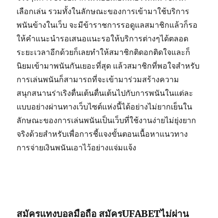
เลือกเล่น รวมทั้งในลักษณะของการเข้ามาใช้บริการ
พนันข้างในเว็บ จะมีข้าราชการรอดูแลสมาชิกแล้วก็รอ
ให้คำแนะนำรอเสนอแนะรอให้บริการต่างๆได้ตลอด
ระยะเวลาอีกด้วยก็เลยทำให้สมาชิกติดอกติดใจและก็
นิยมเข้ามาพนันกันเยอะที่สุด แล้วสมาชิกที่พอใจสำหรับ
การเล่นพนันก็สามารถที่จะเข้ามาร่วมสร้างความ
สนุกสนานร่าเริงตื่นเต้นตื่นเต้นไปกับการพนันในแต่ละ
แบบอย่างผ่านทางเว็บไซต์แห่งนี้ได้อย่างไม่ยากเย็นใน
ลักษณะของการเล่นพนันเป็นเว็บที่ใช้งานง่ายไม่ยุ่งยาก
จริงด้วยสำหรับเพื่อการชี้แจงขั้นตอนเนื้อหาแนวทาง
การจ่ายเงินพนันเอาไว้อย่างแจ่มแจ้ง
สมัครแทงบอลมือถือ สมัครUFABETไม่ผ่าน