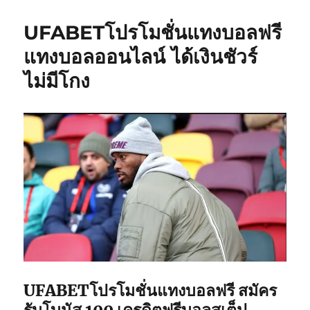
UFABETโปรโมชั่นแทงบอลฟรี
แทงบอลออนไลน์ ได้เงินชัวร์
ไม่มีโกง
UFABETโปรโมชั่นแทงบอลฟรี
สมัคร
รับโบนัส 100 เครดิตฟรีบอลสเต็ป