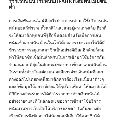
รีวิวเว็บพนัน เว็บพนันUFABETเดิมพันไม่มีขั้น
ต่ำ
การเดิมพันออนไลน์มีอะไรบ้าง การเข้ามาใช้บริการเล่น
พนันบอลกีฬารวมทั้งคาสิโนสะสมอยู่ผ่านทางเว็บเดียวก็
จะให้สมาชิกทุกคนที่รู้สึกชื่นชอบสำหรับเพื่อการเล่น
พนันเข้ามา พนัน ด้านในเว็บได้ตลอดระยะเวลาใช้ได้มี
ข้าราชการรอดูแลสมาชิกเป็นอย่างดีเยี่ยมอีกด้วยก็เลย
ทำให้สมาชิกเชื่อมั่นสำหรับในการเข้ามาใช้บริการกัน
จำนวนมากที่สุดในลักษณะของการเข้ามาเล่นพนันด้าน
ในรวมทั้งข้างในแต่ละเกมจะมีการจ่ายเงินพนันที่แตก
ต่างออกไปโดยเหตุนี้สมาชิกควรต้องเรียนเนื้อหาต่างๆ
และก็ข้อมูลให้อย่างดีเยี่ยมให้รู้เรื่องเพื่อทำให้สมาชิกได้
มีวิถีทางสำหรับการได้กำไรจากการจ่ายเงินพนันได้
อย่างง่ายๆและก็ในลักษณะของการเข้ามาใช้บริการ
พนันผ่านทางเว็บเปิดให้บริการตลอด 1 วันกันอย่างยิ่ง
จริงๆมีการชิงชัยมากไม่น้อยเลยทีเดียวให้สมาชิกได้