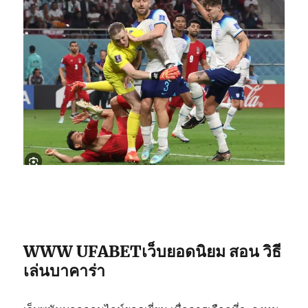
WWW UFABETเว็บยอดนิยม สอน วิธี
เล่นบาคาร่า