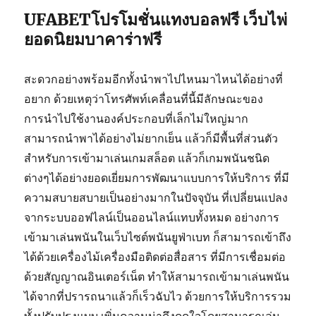
UFABETโปรโมชั่นแทงบอลฟรี
เว็บไพ่
ยอดนิยมบาคาร่าฟรี
สะดวกอย่างพร้อมอีกทั้งนำพาไปไหนมาไหนได้อย่างที่
อยาก ด้วยเหตุว่าโทรศัพท์เคลื่อนที่นี้มีลักษณะของ
การนำไปใช้งานองค์ประกอบที่เล็กไม่ใหญ่มาก
สามารถนำพาได้อย่างไม่ยากเย็น แล้วก็มีพื้นที่ส่วนตัว
สำหรับการเข้ามาเล่นเกมสล็อต แล้วก็เกมพนันชนิด
ต่างๆได้อย่างยอดเยี่ยมการพัฒนาแบบการให้บริการ ที่มี
ความสบายสบายเป็นอย่างมากในปัจจุบัน ที่เปลี่ยนแปลง
จากระบบออฟไลน์เป็นออนไลน์แทบทั้งหมด อย่างการ
เข้ามาเล่นพนันในเว็บไซต์พนันยูฟ่าเบท ก็สามารถเข้าถึง
ได้ด้วยเครื่องไม้เครื่องมือติดต่อสื่อสาร ที่มีการเชื่อมต่อ
ด้วยสัญญาณอินเตอร์เน็ต ทำให้สามารถเข้ามาเล่นพนัน
ได้จากที่ปรารถนาแล้วก็เร็วฉับไว ด้วยการให้บริการรวม
ทั้งปรับปรุงแบบ เพิ่มความน่าดึงดูดใจโดยสามารถเล่น