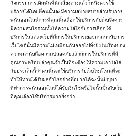
กิจกรรมการเดิมพันที่นักเสี่ยงดวงแล้วก็หนึ่งควรใช้
บริการได้โดยที่คนนั้นจะมีความสบายสบายสำหรับการ
พนันออนไลน์การที่คุณนั้นเลือกใช้บริการกับเว็บจึงควร
มีความสนใจรวมทั้งให้ความใส่ใจกับการเลือกใช้
บริการในแต่ละเว็บที่มีการให้บริการเยอะมากนานัปการ
เว็บไซต์นั้นมีความไม่เหมือนกันออกไปทั้งยังในเรื่องของ
ความน่านับถือความปลอดภัยแล้วก็การให้บริการที่มี
คุณภาพหรือเปล่าคุณจำเป็นที่จะต้องให้ความเอาใจใส่
กับประเด็นนี้ว่าคนนั้นจะใช้บริการกับเว็บไซต์ไหนที่จะ
ทำให้ท่านได้รับผลกำไรอย่างที่อยากได้ฉะนั้นปัญหา
ที่ทำการพนันออนไลน์ได้รับเงินใช่หรือไม่นั้นขึ้นกับเว็บ
ที่คุณเลือกใช้บริการมากยิ่งกว่า