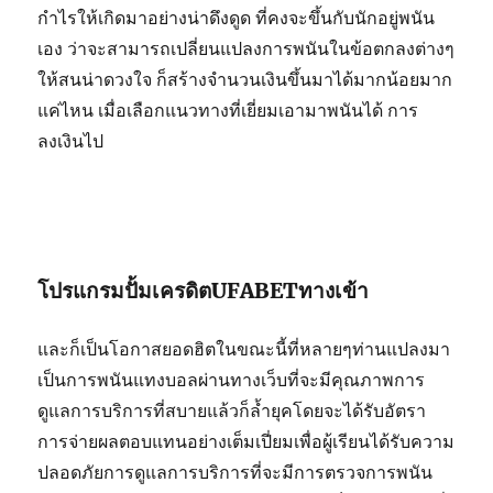
กำไรให้เกิดมาอย่างน่าดึงดูด ที่คงจะขึ้นกับนักอยู่พนัน
เอง ว่าจะสามารถเปลี่ยนแปลงการพนันในข้อตกลงต่างๆ
ให้สนน่าดวงใจ ก็สร้างจำนวนเงินขึ้นมาได้มากน้อยมาก
แค่ไหน เมื่อเลือกแนวทางที่เยี่ยมเอามาพนันได้ การ
ลงเงินไป
โปรแกรมปั้มเครดิตUFABETทางเข้า
และก็เป็นโอกาสยอดฮิตในขณะนี้ที่หลายๆท่านแปลงมา
เป็นการพนันแทงบอลผ่านทางเว็บที่จะมีคุณภาพการ
ดูแลการบริการที่สบายแล้วก็ล้ำยุคโดยจะได้รับอัตรา
การจ่ายผลตอบแทนอย่างเต็มเปี่ยมเพื่อผู้เรียนได้รับความ
ปลอดภัยการดูแลการบริการที่จะมีการตรวจการพนัน