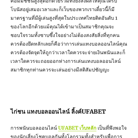
คอมมิชชั่นสูงสุดอีกด้วยรวมทั้งยังส่งผลให้คุณได้รับ
โบนัสอยู่เสมอเวลาและก็เว็บของพวกเราเดี๋ยวนี้ก็มี
มาตรฐานที่มีผู้เล่นสูงที่สุดในประเทศไทยติดอันดับ 1
ของโลกอีกด้วยแม้คุณได้เข้ามาเป็นสมาชิกคุณจะ
ชอบใจรวมทั้งซาบซึ้งใจอย่างไม่ต้องสงสัยสิ่งที่ทุกคน
ควรต้องยึดหลักเลยก็คือว่าการเล่นแทงบอลออนไลน์คุณ
ควรต้องจัดจุดให้ถูกว่าเวลาใดควรจะจ่ายเงินพนันและก็
เวลาใดควรจะถอยออกห่างการเล่นแทงบอลออนไลน์
สมาชิกทุกท่านควรจะเล่นอย่างมีสติสัมปชัญญะ
ไก่ชน แทงบอลออนไลน์ ลิ้งค์UFABET
การพนันบอลออนไลน์
UFABET เว็บหลัก
เป็นที่พึงพอใจ
ของนักเสี่ยงโชคบอลกันทั้งโลกรวมทั้งสำหรับเพื่อการ