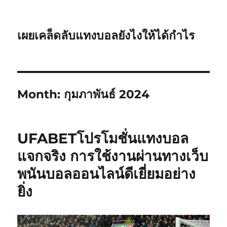
เผยเคล็ดลับแทงบอลยังไงให้ได้กำไร
Month:
กุมภาพันธ์ 2024
UFABETโปรโมชั่นแทงบอล
แจกจริง การใช้งานผ่านทางเว็บ
พนันบอลออนไลน์ดีเยี่ยมอย่าง
ยิ่ง