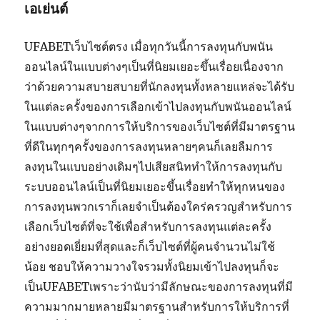
เอเย่นต์
UFABETเว็บไซต์ตรง เมื่อทุกวันนี้การลงทุนกับพนัน
ออนไลน์ในแบบต่างๆเป็นที่นิยมเยอะขึ้นเรื่อยเนื่องจาก
ว่าด้วยความสบายสบายที่นักลงทุนทั้งหลายแหล่จะได้รับ
ในแต่ละครั้งของการเลือกเข้าไปลงทุนกับพนันออนไลน์
ในแบบต่างๆจากการให้บริการของเว็บไซต์ที่มีมาตรฐาน
ที่ดีในทุกๆครั้งของการลงทุนหลายๆคนก็เลยลืมการ
ลงทุนในแบบอย่างเดิมๆไปเสียสนิททำให้การลงทุนกับ
ระบบออนไลน์เป็นที่นิยมเยอะขึ้นเรื่อยทำให้ทุกหนของ
การลงทุนพวกเราก็เลยจำเป็นต้องใคร่ครวญสำหรับการ
เลือกเว็บไซต์ที่จะใช้เพื่อสำหรับการลงทุนแต่ละครั้ง
อย่างยอดเยี่ยมที่สุดและก็เว็บไซต์ที่ผู้คนจำนวนไม่ใช้
น้อย ชอบให้ความวางใจรวมทั้งนิยมเข้าไปลงทุนก็จะ
เป็นUFABETเพราะว่านับว่ามีลักษณะของการลงทุนที่มี
ความมากมายหลายมีมาตรฐานสำหรับการให้บริการที่