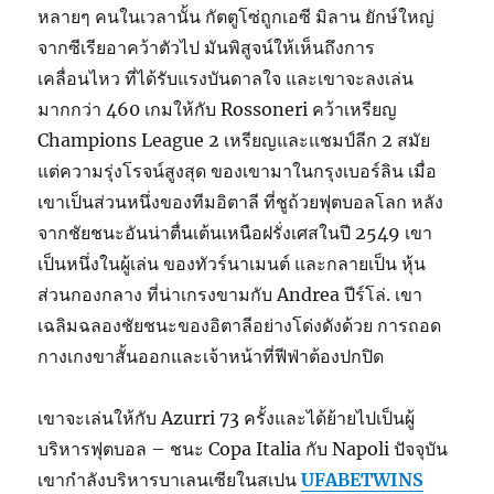
หลายๆ คนในเวลานั้น กัตตูโซ่ถูกเอซี มิลาน ยักษ์ใหญ่
จากซีเรียอาคว้าตัวไป มันพิสูจน์ให้เห็นถึงการ
เคลื่อนไหว ที่ได้รับแรงบันดาลใจ และเขาจะลงเล่น
มากกว่า 460 เกมให้กับ Rossoneri คว้าเหรียญ
Champions League 2 เหรียญและแชมป์ลีก 2 สมัย
แต่ความรุ่งโรจน์สูงสุด ของเขามาในกรุงเบอร์ลิน เมื่อ
เขาเป็นส่วนหนึ่งของทีมอิตาลี ที่ชูถ้วยฟุตบอลโลก หลัง
จากชัยชนะอันน่าตื่นเต้นเหนือฝรั่งเศสในปี 2549 เขา
เป็นหนึ่งในผู้เล่น ของทัวร์นาเมนต์ และกลายเป็น หุ้น
ส่วนกองกลาง ที่น่าเกรงขามกับ Andrea ปีร์โล่. เขา
เฉลิมฉลองชัยชนะของอิตาลีอย่างโด่งดังด้วย การถอด
กางเกงขาสั้นออกและเจ้าหน้าที่ฟีฟ่าต้องปกปิด
เขาจะเล่นให้กับ Azurri 73 ครั้งและได้ย้ายไปเป็นผู้
บริหารฟุตบอล – ชนะ Copa Italia กับ Napoli ปัจจุบัน
เขากำลังบริหารบาเลนเซียในสเปน
UFABETWINS