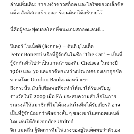
อ่านเพิ่มเติม: รากเหง้าชาวสก็อต และไอริชของอเล็กซิส
แม็ค อัลลิสเตอร์ ของอาร์เจนตินาได้อธิบายไว้
นี่คือผู้ชนะฟุตบอลโลกที่ชนะเกมสกอตแลนด์…
ปีเตอร์ โบเน็ตติ (อังกฤษ) – ดันดี ยูไนเต็ด
Peter Bonetti หรือที่รู้จักกันในชื่อ ‘The Cat’ – เป็นที่
รู้จักกันทั่วไปว่าเป็นแกนนำของทีม Chelsea ในช่วงปี
1960 และ 70 และอาชีพระหว่างประเทศของเขาถูกขัด
ขวางโดย Gordon Banks ต่อหน้าเขา
ถึงกระนั้น มันก็เพียงพอที่จะทำให้เขาได้รับเหรียญ
รางวัลในปี 2009 เมื่อ FA ประสบความสำเร็จในการ
รณรงค์ให้สมาชิกที่ไม่ได้ลงเล่นในทีมได้รับเกียรติ อาจ
เป็นที่รู้จักน้อยกว่าคือช่วงสั้น ๆ ของเขาในสกอตแลนด์
โดยเล่นให้กับDundee United
จิม แมคลีน ผู้จัดการทีมไฟแรงของยูไนเต็ดพบว่าตัวเอง