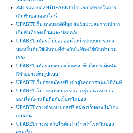
สมัครแทงบอลฟรีUFABET เปิดโอกาสทองในการ
เดิมพันบอลออนไลน์
UFABETเว็บแทงบอลดีที่สุด สัมผัสประสบการณ์การ
เดิมพันที่ยอดเยี่ยมและปลอดภัย
UFABETสมัครเว็บบอลออนไลน์ รูปแบบการแทง
บอลเริ่มต้นใช้เงินทุนที่ต่างกันไม่ต้องใช้เงินจำนวน
เยอะ
UFABETสมัครแทงบอลเว็บตรง เข้าถึงการเดิมพัน
กีฬาอย่างเต็มรูปแบบ
UFABETเว็บตรงสมัครฟรี เข้าสู่โลกการพนันได้ทันที
UFABETเว็บตรงแทงบอล ข้อควรรู้ก่อน แทงบอล
ออนไลน์ผ่านมือถือกับเว็บพนันบอล
UFABETทางเข้าแทงบอลฟรี สมัครเว็บตรง ไม่โกง
แน่นอน
UFABETทางเข้าเว็บไซต์แม่ สร้างกำไรพนันบอล
ผ่านเว็บ