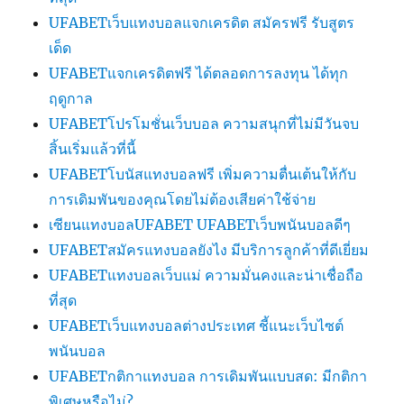
UFABETเว็บแทงบอลแจกเครดิต สมัครฟรี รับสูตร
เด็ด
UFABETแจกเครดิตฟรี ได้ตลอดการลงทุน ได้ทุก
ฤดูกาล
UFABETโปรโมชั่นเว็บบอล ความสนุกที่ไม่มีวันจบ
สิ้นเริ่มแล้วที่นี้
UFABETโบนัสแทงบอลฟรี เพิ่มความตื่นเต้นให้กับ
การเดิมพันของคุณโดยไม่ต้องเสียค่าใช้จ่าย
เซียนแทงบอลUFABET UFABETเว็บพนันบอลดีๆ
UFABETสมัครแทงบอลยังไง มีบริการลูกค้าที่ดีเยี่ยม
UFABETแทงบอลเว็บแม่ ความมั่นคงและน่าเชื่อถือ
ที่สุด
UFABETเว็บแทงบอลต่างประเทศ ชี้แนะเว็บไซต์
พนันบอล
UFABETกติกาแทงบอล การเดิมพันแบบสด: มีกติกา
พิเศษหรือไม่?