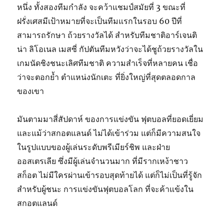
หนึ่ง ทั้งสองทีมกำลัง จะคว้าแชมป์สมัยที่ 3 ขณะที่
ฝรั่งเศสมีเป้าหมายที่จะเป็นทีมแรกในรอบ 60 ปีที่
สามารถรักษา ถ้วยรางวัลได้ สำหรับทีมชาติอาร์เจนติ
น่า ลิโอเนล เมสซี่ กัปตันทีมหวังว่าจะได้ชูถ้วยรางวัลใน
เกมนัดชิงชนะเลิศทีมชาติ ความสำเร็จที่หลายคน เชื่อ
ว่าจะตอกย้ำ ตำแหน่งนักเตะ ที่ยิ่งใหญ่ที่สุดตลอดกาล
ของเขา
มันตามมาสี่สัปดาห์ ของการแข่งขัน ฟุตบอลที่ยอดเยี่ยม
และแม้ว่าสกอตแลนด์ ไม่ได้เข้าร่วม แต่ก็มีความสนใจ
ในรูปแบบของผู้เล่นระดับพรีเมียร์ชิพ และฝ่าย
ออสเตรเลีย ซึ่งมีผู้เล่นจำนวนมาก ที่มีรากเหง้าชาว
สก็อต ไม่มีใครผ่านเข้ารอบสุดท้ายได้ แต่ก็ไม่เป็นที่รู้จัก
สำหรับผู้ชนะ การแข่งขันฟุตบอลโลก ที่จะค้าแข้งใน
สกอตแลนด์