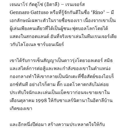
เจนนาโร่ กัตตูโซ่ (อิตาลี) – เรนเจอร์ส
Gennaro Gattuso หรือที่รู้จักกันดีในชื่อ ‘Rino’ – มี
เอกลักษณ์เฉพาะตัวในรายชื่อของเรา เนื่องจากเขาเป็น
ผู้เล่นเพียงคนเดียวที่ได้เป็นผู้ชนะฟุตบอลโลกโดยได้
แสดงในสกอตแลนด์ อันที่จริงเขาเล่นในทีมเรนเจอร์เดีย
วกับไลโอเนล ชาร์บอนเนียร์
เขาได้รับการเซ็นสัญญาเป็นดาวรุ่งโดยวอลเตอร์ สมิธ
และสไตล์การต่อสู้และพละกำลังของเขาในตำแหน่ง
กองกลางทำให้เขากลายเป็นนักเตะที่ซื่อสัตย์ของไอบร็
อกซ์ทันที อย่างไรก็ตาม ดิ๊ก แอดโวคาตกลับไม่ค่อย
ประทับใจนักและเล่นเป็นแบ็คขวาก่อนจะขายเขาใน
เดือนตุลาคม 1998 ให้กับซาแลร์นิตานาในอิตาลีบ้าน
เกิดของเขา
และอีกหนึ่งปีต่อมา สร้างความประหลาดใจให้กับ