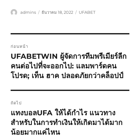
ผู้
เขียน
หมวด
admins
ธันวาคม 18, 2022
UFABET
เขียน
เมื่อ
หมู่
เมนู
ก่อนหน้า
นำทาง
UFABETWIN ผู้จัดการทีมพรีเมียร์ลีก
เรื่อง
ก่อน
คนต่อไปที่จะออกไป: แลมพาร์ดคน
เรื่อง
หน้า:
โปรด; เท็น ฮาค ปลอดภัยกว่าคล็อปป์
ถัดไป
แทงบอลUFA ให้ได้กำไร แนวทาง
เรื่อง
ต่อ
สำหรับในการทำเงินให้เกิดมาได้มาก
ไป:
น้อยมากแค่ไหน