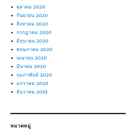
ตุลาคม 2020
กันยายน 2020
สิงหาคม 2020
กรกฎาคม 2020
มิถุนายน 2020
พฤษภาคม 2020
เมษายน 2020
มีนาคม 2020
กุมภาพันธ์ 2020
มกราคม 2020
ธันวาคม 2019
หมวดหมู่