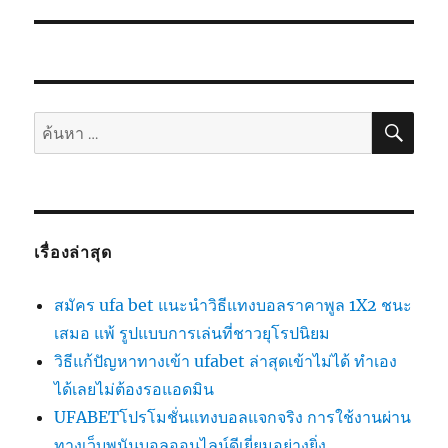
ค้นห
ค้นหา:
เรื่องล่าสุด
สมัคร ufa bet แนะนำวิธีแทงบอลราคาพูล 1X2 ชนะ
เสมอ แพ้ รูปแบบการเล่นที่ชาวยุโรปนิยม
วิธีแก้ปัญหาทางเข้า ufabet ล่าสุดเข้าไม่ได้ ทำเอง
ได้เลยไม่ต้องรอแอดมิน
UFABETโปรโมชั่นแทงบอลแจกจริง การใช้งานผ่าน
ทางเว็บพนันบอลออนไลน์ดีเยี่ยมอย่างยิ่ง