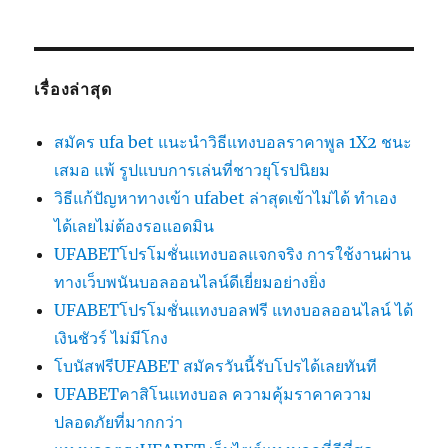
เรื่องล่าสุด
สมัคร ufa bet แนะนำวิธีแทงบอลราคาพูล 1X2 ชนะ
เสมอ แพ้ รูปแบบการเล่นที่ชาวยุโรปนิยม
วิธีแก้ปัญหาทางเข้า ufabet ล่าสุดเข้าไม่ได้ ทำเอง
ได้เลยไม่ต้องรอแอดมิน
UFABETโปรโมชั่นแทงบอลแจกจริง การใช้งานผ่าน
ทางเว็บพนันบอลออนไลน์ดีเยี่ยมอย่างยิ่ง
UFABETโปรโมชั่นแทงบอลฟรี แทงบอลออนไลน์ ได้
เงินชัวร์ ไม่มีโกง
โบนัสฟรีUFABET สมัครวันนี้รับโปรได้เลยทันที
UFABETคาสิโนแทงบอล ความคุ้มราคาความ
ปลอดภัยที่มากกว่า