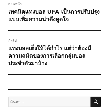
ก่อนหน้า
นำทาง
เทคนิคแทงบอล UFA เป็นการปรับปรุง
เรื่อง
ก่อน
แบบเพิ่มความน่าดึงดูดใจ
เรื่อง
หน้า:
ถัดไป
แทงบอลเต็งให้ได้กำไร แต่ว่าต้องมี
เรื่อง
ต่อ
ความถนัดของการเลือกกลุ่มบอล
ไป:
ประจำตัวมาบ้าง
ค้นห
ค้นหา: