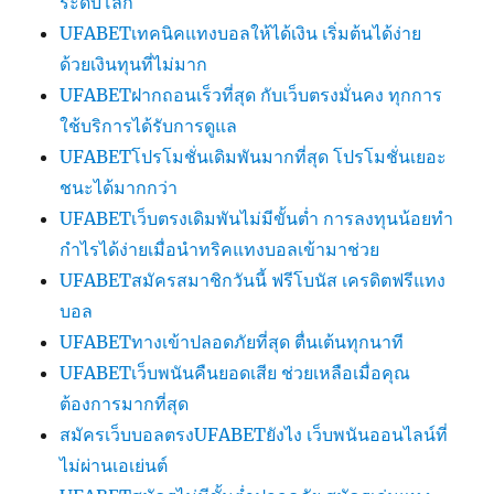
ระดับโลก
UFABETเทคนิคแทงบอลให้ได้เงิน เริ่มต้นได้ง่าย
ด้วยเงินทุนที่ไม่มาก
UFABETฝากถอนเร็วที่สุด กับเว็บตรงมั่นคง ทุกการ
ใช้บริการได้รับการดูแล
UFABETโปรโมชั่นเดิมพันมากที่สุด โปรโมชั่นเยอะ
ชนะได้มากกว่า
UFABETเว็บตรงเดิมพันไม่มีขั้นต่ำ การลงทุนน้อยทำ
กำไรได้ง่ายเมื่อนำทริคแทงบอลเข้ามาช่วย
UFABETสมัครสมาชิกวันนี้ ฟรีโบนัส เครดิตฟรีแทง
บอล
UFABETทางเข้าปลอดภัยที่สุด ตื่นเต้นทุกนาที
UFABETเว็บพนันคืนยอดเสีย ช่วยเหลือเมื่อคุณ
ต้องการมากที่สุด
สมัครเว็บบอลตรงUFABETยังไง เว็บพนันออนไลน์ที่
ไม่ผ่านเอเย่นต์