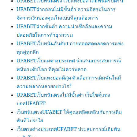
UFABETเว็บพนันตรง เว็บแทงบอล เดิมพันครบครัน
UFABETฝากถอนไม่มีขั้นต่ำ ความอิสระในการ
จัดการเงินของคุณในแบบที่คุณต้องการ
UFABETฝากขั้นต่ำ ความน่าเชื่อถือและความ
ปลอดภัยในการทำธุรกรรม
UFABETเว็บพนันอันดับ1 ถ่ายทอดสดตลอดการแข่ง
ทุกคู่ทุกลีก
UFABETเว็บแม่ต่างประเทศ นำเสนอประสบการณ์
พนันระดับโลก ที่คุณไม่ควรพลาด
UFABETเว็บแทงบอลดีสุด ตัวเลือกการเดิมพันในมี
ความหลากหลายอย่างไร?
UFABETเว็บพนันตรงไม่มีขั้นต่ำ เว็บไซต์แทง
บอลUFABET
เว็บพนันตรงUFABET ให้คุณเพลิดเพลินกับการเดิม
พันที่โปร่งใส
เว็บตรงต่างประเทศUFABET ประสบการณ์เดิมพัน