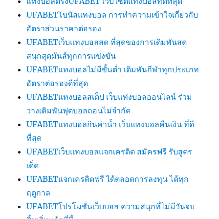
แทงบอลตรงUFABET เว็บไซต์แทงบอลที่ดีที่สุด
UFABETโบนัสแทงบอล การทำความเข้าใจเกี่ยวกับ
อัตราส่วนราคาต่อรอง
UFABETเว็บแทงบอลสด ที่สุดของการเดิมพันสด
สนุกสุดมันส์ทุกการแข่งขัน
UFABETแทงบอลไม่มีขั้นต่ำ เดิมพันกีฬาทุกประเภท
อัตราต่อรองดีที่สุด
UFABETแทงบอลสเต็ป เว็บแท่งบอลออนไลน์ ร่วม
วางเดิมพันฟุตบอลถอนไม่จำกัด
UFABETแทงบอลกินค่าน้ำ เว็บแทงบอลคืนเงิน ที่ดี
ที่สุด
UFABETเว็บแทงบอลแจกเครดิต สมัครฟรี รับสูตร
เด็ด
UFABETแจกเครดิตฟรี ได้ตลอดการลงทุน ได้ทุก
ฤดูกาล
UFABETโปรโมชั่นเว็บบอล ความสนุกที่ไม่มีวันจบ