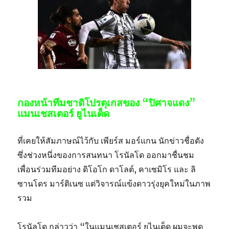
กองหน้าทีมชาติโปรตุเกสของ “ปิศาจแดง”
แมนเชสเตอร์ ยูไนเต็ด
ที่เคยให้สัมภาษณ์ไว้กับ เพียร์ส มอร์แกน นักข่าวชื่อดัง
ซึ่งช่วงหนึ่งของการสนทนา โรนัลโด ออกมาชื่นชม
เพื่อนร่วมทีมอย่าง ดิโอโก ดาโลต์, คาเซมิโร และ ลิ
ซานโดร มาร์ติเนซ แต่วิจารณ์แข้งดาวรุ่งยุคใหม่ในภาพ
รวม
โรนัลโด กล่าวว่า “ในแมนเชสเตอร์ ยูไนเต็ด ผมจะพูด