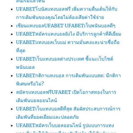
สิ้นเริ่มแล้วที่นี้
UFABETโบนัสแทงบอลฟรี เพิ่มความตื่นเต้นให้กับ
การเดิมพันของคุณโดยไม่ต้องเสียค่าใช้จ่าย
เซียนแทงบอลUFABET UFABETเว็บพนันบอลดีๆ
UFABETสมัครแทงบอลยังไง มีบริการลูกค้าที่ดีเยี่ยม
UFABETแทงบอลเว็บแม่ ความมั่นคงและน่าเชื่อถือ
ที่สุด
UFABETเว็บแทงบอลต่างประเทศ ชี้แนะเว็บไซต์
พนันบอล
UFABETกติกาแทงบอล การเดิมพันแบบสด: มีกติกา
พิเศษหรือไม่?
สมัครแทงบอลฟรีUFABET เปิดโอกาสทองในการ
เดิมพันบอลออนไลน์
UFABETเว็บแทงบอลดีที่สุด สัมผัสประสบการณ์การ
เดิมพันที่ยอดเยี่ยมและปลอดภัย
UFABETสมัครเว็บบอลออนไลน์ รูปแบบการแทง