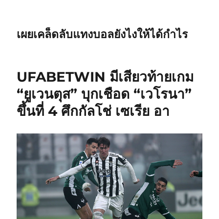
เผยเคล็ดลับแทงบอลยังไงให้ได้กำไร
UFABETWIN มีเสียวท้ายเกม
“ยูเวนตุส” บุกเชือด “เวโรนา”
ขึ้นที่ 4 ศึกกัลโช่ เซเรีย อา