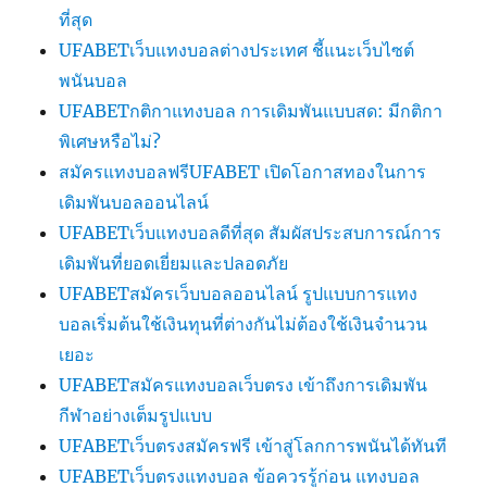
ที่สุด
UFABETเว็บแทงบอลต่างประเทศ ชี้แนะเว็บไซต์
พนันบอล
UFABETกติกาแทงบอล การเดิมพันแบบสด: มีกติกา
พิเศษหรือไม่?
สมัครแทงบอลฟรีUFABET เปิดโอกาสทองในการ
เดิมพันบอลออนไลน์
UFABETเว็บแทงบอลดีที่สุด สัมผัสประสบการณ์การ
เดิมพันที่ยอดเยี่ยมและปลอดภัย
UFABETสมัครเว็บบอลออนไลน์ รูปแบบการแทง
บอลเริ่มต้นใช้เงินทุนที่ต่างกันไม่ต้องใช้เงินจำนวน
เยอะ
UFABETสมัครแทงบอลเว็บตรง เข้าถึงการเดิมพัน
กีฬาอย่างเต็มรูปแบบ
UFABETเว็บตรงสมัครฟรี เข้าสู่โลกการพนันได้ทันที
UFABETเว็บตรงแทงบอล ข้อควรรู้ก่อน แทงบอล