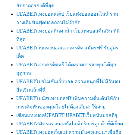
อัตราต่อรองดีที่สุด
UFABETแทงบอลสเต็ป เว็บแท่งบอลออนไลน์ ร่วม
วางเดิมพันฟุตบอลถอนไม่จำกัด
UFABETแทงบอลกินค่าน้ำ เว็บแทงบอลคืนเงิน ที่ดี
ที่สุด
UFABETเว็บแทงบอลแจกเครดิต สมัครฟรี รับสูตร
เด็ด
UFABETแจกเครดิตฟรี ได้ตลอดการลงทุน ได้ทุก
ฤดูกาล
UFABETโปรโมชั่นเว็บบอล ความสนุกที่ไม่มีวันจบ
สิ้นเริ่มแล้วที่นี้
UFABETโบนัสแทงบอลฟรี เพิ่มความตื่นเต้นให้กับ
การเดิมพันของคุณโดยไม่ต้องเสียค่าใช้จ่าย
เซียนแทงบอลUFABET UFABETเว็บพนันบอลดีๆ
UFABETสมัครแทงบอลยังไง มีบริการลูกค้าที่ดีเยี่ยม
UFABETแทงบอลเว็บแม่ ความมั่นคงและน่าเชื่อถือ