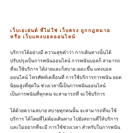
เว็บเอเย่นต์ ที่ไม่ใช่ เว็บตรง ถูกกฎหมาย
หรือ เว็บแทงบอลออนไลน์
บริการได้อย่างมี ความสุขคำว่า การเดินทางนั้นได้
ปรับปรุงเป็นการพนันออนไลน์ การพนันบอลก็ สามารถ
ที่จะใช้บริการ ได้ง่ายและก็สบาย เยอะขึ้น แทง​บอล​
ออนไลน์ ​โทรศัพท์เคลื่อนที่​ การใช้บริการการพนัน ยอด
นิยมสูงที่สุดใน ช่วงเวลานี้เป็นการพนันออนไลน์
เป็นการพนันที่ทุกคน จะสามารถที่ จะใช้บริการ
ได้ด้วยความสบาย สบายทุกคนนั้น จะสามารถที่จะใช้
บริการ ได้โดยที่ไม่ต้องเดินทาง ไปยังสถานที่ให้บริการ
และไม่อยากที่จะมี การใช้ช่วงเวลา สำหรับในการพนัน