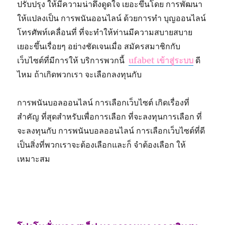
ปรับปรุง ให้มีความน่าดึงดูดใจ เยอะขึ้นโดย การพัฒนา
ให้แปลงเป็น การพนันออนไลน์ ด้วยการทำ บุญออนไลน์
โทรศัพท์เคลื่อนที่ ที่จะทำให้ท่านมีความสบายสบาย
เยอะขึ้นเรื่อยๆ อย่างชัดเจนเมื่อ สมัครสมาชิกกับ
เว็บไซต์ที่มีการให้ บริการพวกนี้
ufabet เข้าสู่ระบบ
ดี
ไหม ถ้าเกิดพวกเรา จะเลือกลงทุนกับ
การพนันบอลออนไลน์ การเลือกเว็บไซต์ เกิดเรื่องที่
สำคัญ ที่สุดสำหรับเพื่อการเลือก ที่จะลงทุนการเลือก ที่
จะลงทุนกับ การพนันบอลออนไลน์ การเลือกเว็บไซต์ที่ดี
เป็นสิ่งที่พวกเราจะต้องเลือกและก็ จำต้องเลือก ให้
เหมาะสม