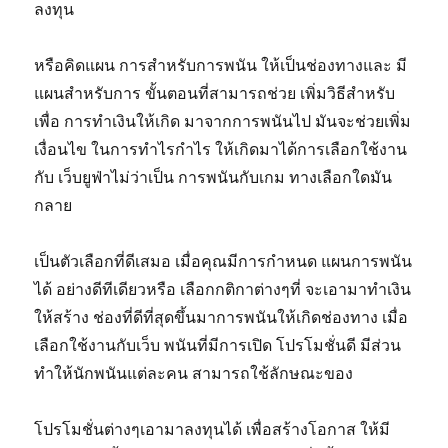
ลงทุน
หรือคิดแผน การสำหรับการพนัน ให้เป็นช่องทางและ มี
แผนสำหรับการ ขั้นตอนที่สามารถช่วย เพิ่มวิธีสำหรับ
เพื่อ การทำเงินให้เกิด มาจากการพนันไป มันจะช่วยเพิ่ม
เงื่อนไข ในการทำไรกำไร ให้เกิดมาได้
การเลือกใช้งาน
กับ เว็บยูฟ่าไม่ว่าเป็น การพนันกับเกม ทางเลือกใดมัน
กลาย
เป็นตัวเลือกที่ดีเสมอ เมื่อคุณมีการกำหนด แผนการพนัน
ได้ อย่างดีทีเดียวหรือ เลือกกติกาต่างๆที่ จะเอามาทำเงิน
ให้สร้าง ช่องที่ดีที่สุดขึ้นมา
การพนันให้เกิดช่องทาง เมื่อ
เลือกใช้งานกับเว็บ พนันที่มีการเปิด โปรโมชั่นดี มีส่วน
ทำให้นักพนันแต่ละคน สามารถใช้ลักษณะของ
โปรโมชั่นต่างๆเอามาลงทุนได้ เพื่อสร้างโอกาส ให้มี