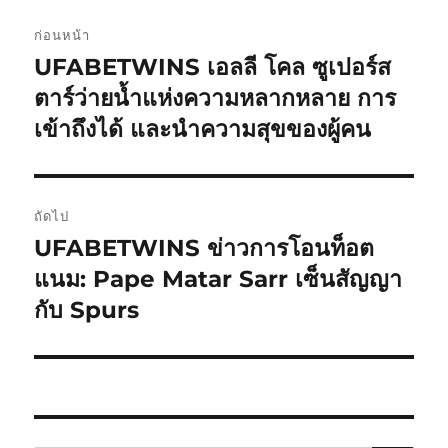
เมนู
ก่อนหน้า
นำทาง
UFABETWINS เอลลี โคล ซูเปอร์ส
เรื่อง
ก่อน
ตาร์ว่ายน้ำแห่งความหลากหลาย การ
เรื่อง
หน้า:
เข้าถึงได้ และนำความสุขของผู้คน
ถัดไป
UFABETWINS ข่าวการโอนท็อต
เรื่อง
ต่อ
แนม: Pape Matar Sarr เซ็นสัญญา
ไป:
กับ Spurs