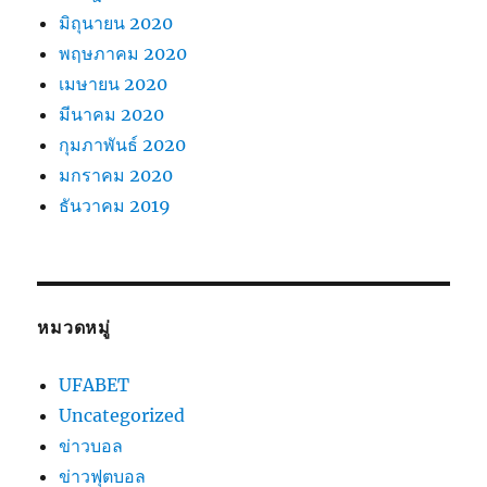
มิถุนายน 2020
พฤษภาคม 2020
เมษายน 2020
มีนาคม 2020
กุมภาพันธ์ 2020
มกราคม 2020
ธันวาคม 2019
หมวดหมู่
UFABET
Uncategorized
ข่าวบอล
ข่าวฟุตบอล