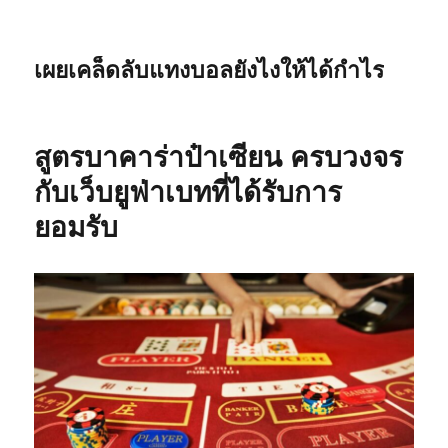
เผยเคล็ดลับแทงบอลยังไงให้ได้กำไร
สูตรบาคาร่าป๋าเซียน ครบวงจร
กับเว็บยูฟ่าเบทที่ได้รับการ
ยอมรับ