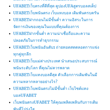
UFABETเว็บตรงที่ดีที่สุด คูปองUFAสูตรบอลสเต็ป
UFABETเว็บพนันตรง เว็บแทงบอล เดิมพันครบครัน
UFABETฝากถอนไม่มีขั้นต่ำ ความอิสระในการ
จัดการเงินของคุณในแบบที่คุณต้องการ
UFABETฝากขั้นต่ำ ความน่าเชื่อถือและความ
ปลอดภัยในการทำธุรกรรม
UFABETเว็บพนันอันดับ1 ถ่ายทอดสดตลอดการแข่ง
ทุกคู่ทุกลีก
UFABETเว็บแม่ต่างประเทศ นำเสนอประสบการณ์
พนันระดับโลก ที่คุณไม่ควรพลาด
UFABETเว็บแทงบอลดีสุด ตัวเลือกการเดิมพันในมี
ความหลากหลายอย่างไร?
UFABETเว็บพนันตรงไม่มีขั้นต่ำ เว็บไซต์แทง
บอลUFABET
เว็บพนันตรงUFABET ให้คุณเพลิดเพลินกับการเดิม
พันที่โปร่งใส