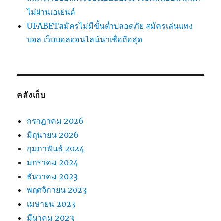
ไม่ผ่านเอเย่นต์
UFABETสมัครไม่มีขั้นต่ำปลอดภัย สมัครเล่นแทง
บอล เว็บบอลออนไลน์น่าเชื่อถือสุด
คลังเก็บ
กรกฎาคม 2026
มิถุนายน 2026
กุมภาพันธ์ 2024
มกราคม 2024
ธันวาคม 2023
พฤศจิกายน 2023
เมษายน 2023
มีนาคม 2023