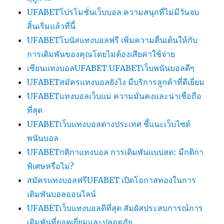
UFABETโปรโมชั่นเว็บบอล ความสนุกที่ไม่มีวันจบ
สิ้นเริ่มแล้วที่นี้
UFABETโบนัสแทงบอลฟรี เพิ่มความตื่นเต้นให้กับ
การเดิมพันของคุณโดยไม่ต้องเสียค่าใช้จ่าย
เซียนแทงบอลUFABET UFABETเว็บพนันบอลดีๆ
UFABETสมัครแทงบอลยังไง มีบริการลูกค้าที่ดีเยี่ยม
UFABETแทงบอลเว็บแม่ ความมั่นคงและน่าเชื่อถือ
ที่สุด
UFABETเว็บแทงบอลต่างประเทศ ชี้แนะเว็บไซต์
พนันบอล
UFABETกติกาแทงบอล การเดิมพันแบบสด: มีกติกา
พิเศษหรือไม่?
สมัครแทงบอลฟรีUFABET เปิดโอกาสทองในการ
เดิมพันบอลออนไลน์
UFABETเว็บแทงบอลดีที่สุด สัมผัสประสบการณ์การ
เดิมพันที่ยอดเยี่ยมและปลอดภัย