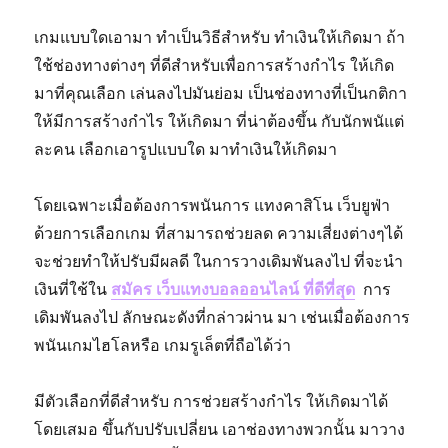
เกมแบบใดเอามา ทำเป็นวิธีสำหรับ ทำเงินให้เกิดมา ถ้า
ใช้ช่องทางต่างๆ ที่ดีสำหรับเพื่อการสร้างกำไร ให้เกิด
มาที่คุณเลือก เล่นลงไปมันย่อม เป็นช่องทางที่เป็นกติกา
ให้มีการสร้างกำไร ให้เกิดมา ที่น่าต้องขึ้น กับนักพนัแต่
ละคน เลือกเอารูปแบบใด มาทำเงินให้เกิดมา
โดยเฉพาะเมื่อต้องการพนันการ แทงคาสิโน เว็บยูฟ่า
ด้วยการเลือกเกม ที่สามารถช่วยลด ความเสี่ยงต่างๆได้
จะช่วยทำให้ปรับมีผลดี ในการวางเดิมพันลงไป ที่จะนำ
เงินที่ใช้ใน
สมัคร เว็บแทงบอลออนไลน์ ที่ดีที่สุด
การ
เดิมพันลงไป ลักษณะดังที่กล่าวผ่าน มา เช่นเมื่อต้องการ
พนันเกมไฮโลหรือ เกมรูเล็ตที่ถือได้ว่า
มีตัวเลือกที่ดีสำหรับ การช่วยสร้างกำไร ให้เกิดมาได้
โดยเสมอ
ขึ้นกับปรับเปลี่ยน เอาช่องทางพวกนั้น มาวาง