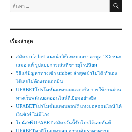
ค้นห
ค้นหา:
เรื่องล่าสุด
สมัคร ufa bet แนะนำวิธีแทงบอลราคาพูล 1X2 ชนะ
เสมอ แพ้ รูปแบบการเล่นที่ชาวยุโรปนิยม
วิธีแก้ปัญหาทางเข้า ufabet ล่าสุดเข้าไม่ได้ ทำเอง
ได้เลยไม่ต้องรอแอดมิน
UFABETโปรโมชั่นแทงบอลแจกจริง การใช้งานผ่าน
ทางเว็บพนันบอลออนไลน์ดีเยี่ยมอย่างยิ่ง
UFABETโปรโมชั่นแทงบอลฟรี แทงบอลออนไลน์ ได้
เงินชัวร์ ไม่มีโกง
โบนัสฟรีUFABET สมัครวันนี้รับโปรได้เลยทันที
UFABETคาสิโนแทงบอล ความคุ้มราคาความ