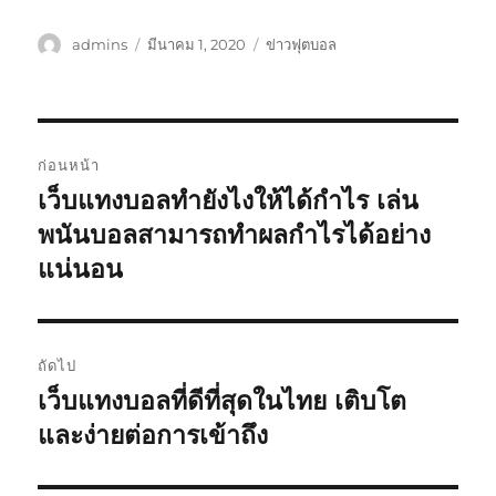
ผู้
เขียน
หมวด
admins
มีนาคม 1, 2020
ข่าวฟุตบอล
เขียน
เมื่อ
หมู่
เมนู
ก่อนหน้า
นำทาง
เว็บแทงบอลทำยังไงให้ได้กำไร เล่น
เรื่อง
ก่อน
พนันบอลสามารถทำผลกำไรได้อย่าง
เรื่อง
หน้า:
แน่นอน
ถัดไป
เว็บแทงบอลที่ดีที่สุดในไทย เติบโต
เรื่อง
ต่อ
และง่ายต่อการเข้าถึง
ไป: