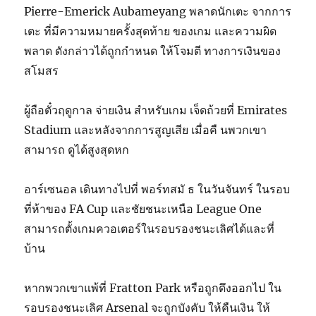
Pierre-Emerick Aubameyang พลาดนักเตะ จากการ
เตะ ที่มีความหมายครั้งสุดท้าย ของเกม และความผิด
พลาด ดังกล่าวได้ถูกกำหนด ให้โจมตี ทางการเงินของ
สโมสร
ผู้ถือตั๋วฤดูกาล จ่ายเงิน สำหรับเกม เจ็ดถ้วยที่ Emirates
Stadium และหลังจากการสูญเสีย เมื่อคื นพวกเขา
สามารถ ดูได้สูงสุดหก
อาร์เซนอล เดินทางไปที่ พอร์ทสมั ธ ในวันจันทร์ ในรอบ
ที่ห้าของ FA Cup และชัยชนะเหนือ League One
สามารถตั้งเกมควอเตอร์ในรอบรองชนะเลิศได้และที่
บ้าน
หากพวกเขาแพ้ที่ Fratton Park หรือถูกดึงออกไป ใน
รอบรองชนะเลิศ Arsenal จะถูกบังคับ ให้คืนเงิน ให้