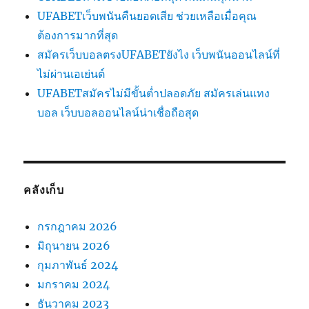
UFABETเว็บพนันคืนยอดเสีย ช่วยเหลือเมื่อคุณ
ต้องการมากที่สุด
สมัครเว็บบอลตรงUFABETยังไง เว็บพนันออนไลน์ที่
ไม่ผ่านเอเย่นต์
UFABETสมัครไม่มีขั้นต่ำปลอดภัย สมัครเล่นแทง
บอล เว็บบอลออนไลน์น่าเชื่อถือสุด
คลังเก็บ
กรกฎาคม 2026
มิถุนายน 2026
กุมภาพันธ์ 2024
มกราคม 2024
ธันวาคม 2023