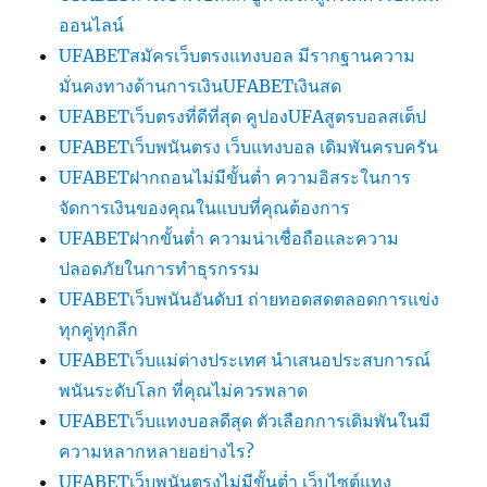
ออนไลน์
UFABETสมัครเว็บตรงแทงบอล มีรากฐานความ
มั่นคงทางด้านการเงินUFABETเงินสด
UFABETเว็บตรงที่ดีที่สุด คูปองUFAสูตรบอลสเต็ป
UFABETเว็บพนันตรง เว็บแทงบอล เดิมพันครบครัน
UFABETฝากถอนไม่มีขั้นต่ำ ความอิสระในการ
จัดการเงินของคุณในแบบที่คุณต้องการ
UFABETฝากขั้นต่ำ ความน่าเชื่อถือและความ
ปลอดภัยในการทำธุรกรรม
UFABETเว็บพนันอันดับ1 ถ่ายทอดสดตลอดการแข่ง
ทุกคู่ทุกลีก
UFABETเว็บแม่ต่างประเทศ นำเสนอประสบการณ์
พนันระดับโลก ที่คุณไม่ควรพลาด
UFABETเว็บแทงบอลดีสุด ตัวเลือกการเดิมพันในมี
ความหลากหลายอย่างไร?
UFABETเว็บพนันตรงไม่มีขั้นต่ำ เว็บไซต์แทง