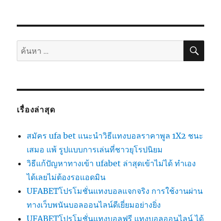
ค้นห
ค้นหา:
เรื่องล่าสุด
สมัคร ufa bet แนะนำวิธีแทงบอลราคาพูล 1X2 ชนะ
เสมอ แพ้ รูปแบบการเล่นที่ชาวยุโรปนิยม
วิธีแก้ปัญหาทางเข้า ufabet ล่าสุดเข้าไม่ได้ ทำเอง
ได้เลยไม่ต้องรอแอดมิน
UFABETโปรโมชั่นแทงบอลแจกจริง การใช้งานผ่าน
ทางเว็บพนันบอลออนไลน์ดีเยี่ยมอย่างยิ่ง
UFABETโปรโมชั่นแทงบอลฟรี แทงบอลออนไลน์ ได้