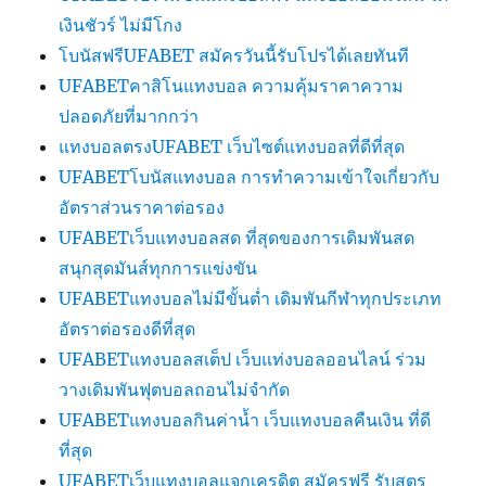
เงินชัวร์ ไม่มีโกง
โบนัสฟรีUFABET สมัครวันนี้รับโปรได้เลยทันที
UFABETคาสิโนแทงบอล ความคุ้มราคาความ
ปลอดภัยที่มากกว่า
แทงบอลตรงUFABET เว็บไซต์แทงบอลที่ดีที่สุด
UFABETโบนัสแทงบอล การทำความเข้าใจเกี่ยวกับ
อัตราส่วนราคาต่อรอง
UFABETเว็บแทงบอลสด ที่สุดของการเดิมพันสด
สนุกสุดมันส์ทุกการแข่งขัน
UFABETแทงบอลไม่มีขั้นต่ำ เดิมพันกีฬาทุกประเภท
อัตราต่อรองดีที่สุด
UFABETแทงบอลสเต็ป เว็บแท่งบอลออนไลน์ ร่วม
วางเดิมพันฟุตบอลถอนไม่จำกัด
UFABETแทงบอลกินค่าน้ำ เว็บแทงบอลคืนเงิน ที่ดี
ที่สุด
UFABETเว็บแทงบอลแจกเครดิต สมัครฟรี รับสูตร