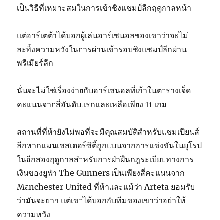
เป็นวิธีที่เหมาะสมในการเข้าชิงแชมป์ลีกฤดูกาลหน้า
แต่อาร์เตต้าได้บอกผู้เล่นอาร์เซนอลของเขาว่าจะไม่
ละทิ้งความหวังในการผ่านเข้ารอบชิงแชมป์ลีกผ่าน
พรีเมียร์ลีก
นั่นจะไม่ใช่เรื่องง่ายกับอาร์เซนอลที่เก้าในตารางเจ็ด
คะแนนจากสี่อันดับแรกและเหลือเพียง 11 เกม
สถานที่ที่ห้ายังไม่พอที่จะมีคุณสมบัติสำหรับแชมเปียนส์
ลีกหากแมนเชสเตอร์ซิตี้ถูกแบนจากการแข่งขันในยุโรป
ในอีกสองฤดูกาลสำหรับการฝ่าฝืนกฎระเบียบทางการ
เงินของยูฟ่า The Gunners เป็นเพียงสี่คะแนนจาก
Manchester United ที่ห้าและแม้ว่า Arteta ยอมรับ
ว่ามันจะยาก แต่เขาได้บอกกับทีมของเขาว่าอย่าให้
ความหวัง