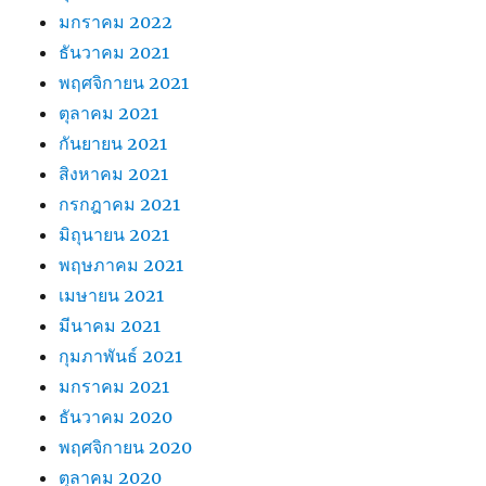
มกราคม 2022
ธันวาคม 2021
พฤศจิกายน 2021
ตุลาคม 2021
กันยายน 2021
สิงหาคม 2021
กรกฎาคม 2021
มิถุนายน 2021
พฤษภาคม 2021
เมษายน 2021
มีนาคม 2021
กุมภาพันธ์ 2021
มกราคม 2021
ธันวาคม 2020
พฤศจิกายน 2020
ตุลาคม 2020