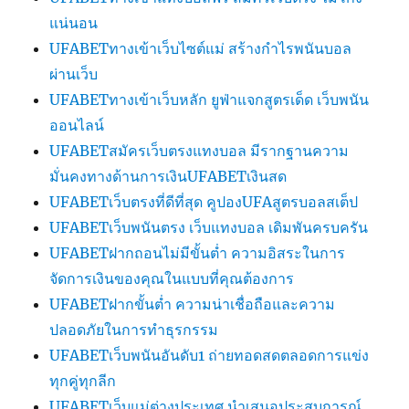
แน่นอน
UFABETทางเข้าเว็บไซต์แม่ สร้างกำไรพนันบอล
ผ่านเว็บ
UFABETทางเข้าเว็บหลัก ยูฟ่าแจกสูตรเด็ด เว็บพนัน
ออนไลน์
UFABETสมัครเว็บตรงแทงบอล มีรากฐานความ
มั่นคงทางด้านการเงินUFABETเงินสด
UFABETเว็บตรงที่ดีที่สุด คูปองUFAสูตรบอลสเต็ป
UFABETเว็บพนันตรง เว็บแทงบอล เดิมพันครบครัน
UFABETฝากถอนไม่มีขั้นต่ำ ความอิสระในการ
จัดการเงินของคุณในแบบที่คุณต้องการ
UFABETฝากขั้นต่ำ ความน่าเชื่อถือและความ
ปลอดภัยในการทำธุรกรรม
UFABETเว็บพนันอันดับ1 ถ่ายทอดสดตลอดการแข่ง
ทุกคู่ทุกลีก
UFABETเว็บแม่ต่างประเทศ นำเสนอประสบการณ์