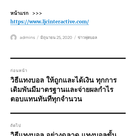
หน้าแรก >>>
https://www.ljcinteractive.com/
ผู้
เขียน
หมวด
admins
มิถุนายน 25, 2020
ข่าวฟุตบอล
เขียน
เมื่อ
หมู่
เมนู
ก่อนหน้า
นำทาง
วิธีแทงบอล ให้ถูกและได้เงิน ทุกการ
เรื่อง
ก่อน
เดิมพันมีมาตรฐานและจ่ายผลกำไร
เรื่อง
หน้า:
ตอบแทนทันทีทุกจำนวน
ถัดไป
วิธีแทงบอล อย่างฉลาด แทงบอลขั้น
เรื่อง