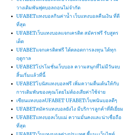
วางเดิมพันฟุตบอลถอนไม่จำกัด
UFABETแทงบอลกินค่าน้ำ เว็บแทงบอลคืนเงิน ที่ดี
ที่สุด
UFABETเว็บแทงบอลแจกเครดิต สมัครฟรี รับสูตร
เด็ด
UFABETแจกเครดิตฟรี ได้ตลอดการลงทุน ได้ทุก
ฤดูกาล
UFABETโปรโมชั่นเว็บบอล ความสนุกที่ไม่มีวันจบ
สิ้นเริ่มแล้วที่นี้
UFABETโบนัสแทงบอลฟรี เพิ่มความตื่นเต้นให้กับ
การเดิมพันของคุณโดยไม่ต้องเสียค่าใช้จ่าย
เซียนแทงบอลUFABET UFABETเว็บพนันบอลดีๆ
UFABETสมัครแทงบอลยังไง มีบริการลูกค้าที่ดีเยี่ยม
UFABETแทงบอลเว็บแม่ ความมั่นคงและน่าเชื่อถือ
ที่สุด
UFABETเว็บแทงบอลต่างประเทศ ชี้แนะเว็บไซต์