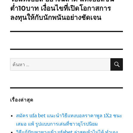
ต่อ
ต่ำ10บาท เงื่อนไขที่เปิดโอกาสการ
ไป:
ลงทุนให้กับนักพนันอย่างชัดเจน
ค้นห
ค้นหา:
เรื่องล่าสุด
สมัคร ufa bet แนะนำวิธีแทงบอลราคาพูล 1X2 ชนะ
เสมอ แพ้ รูปแบบการเล่นที่ชาวยุโรปนิยม
วิธีแก้ปัญหาทางเข้า ufabet ล่าสุดเข้าไม่ได้ ทำเอง