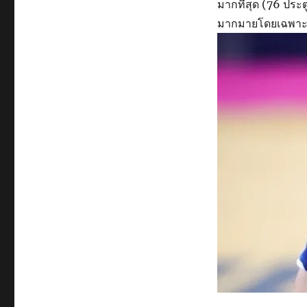
มากที่สุด (76 ประ
มากมายโดยเฉพาะจ