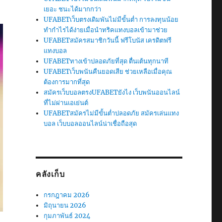
เยอะ ชนะได้มากกว่า
UFABETเว็บตรงเดิมพันไม่มีขั้นต่ำ การลงทุนน้อย
ทำกำไรได้ง่ายเมื่อนำทริคแทงบอลเข้ามาช่วย
UFABETสมัครสมาชิกวันนี้ ฟรีโบนัส เครดิตฟรี
แทงบอล
UFABETทางเข้าปลอดภัยที่สุด ตื่นเต้นทุกนาที
UFABETเว็บพนันคืนยอดเสีย ช่วยเหลือเมื่อคุณ
ต้องการมากที่สุด
สมัครเว็บบอลตรงUFABETยังไง เว็บพนันออนไลน์
ที่ไม่ผ่านเอเย่นต์
UFABETสมัครไม่มีขั้นต่ำปลอดภัย สมัครเล่นแทง
บอล เว็บบอลออนไลน์น่าเชื่อถือสุด
คลังเก็บ
กรกฎาคม 2026
มิถุนายน 2026
กุมภาพันธ์ 2024