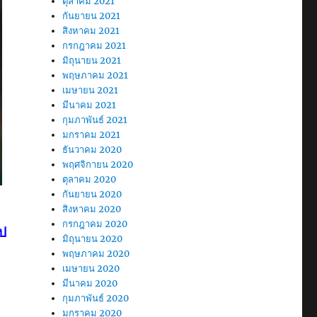
ตุลาคม 2021
กันยายน 2021
สิงหาคม 2021
กรกฎาคม 2021
มิถุนายน 2021
พฤษภาคม 2021
เมษายน 2021
มีนาคม 2021
กุมภาพันธ์ 2021
มกราคม 2021
ธันวาคม 2020
พฤศจิกายน 2020
ตุลาคม 2020
กันยายน 2020
สิงหาคม 2020
กรกฎาคม 2020
ไป
มิถุนายน 2020
พฤษภาคม 2020
เมษายน 2020
มีนาคม 2020
กุมภาพันธ์ 2020
มกราคม 2020