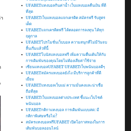
UFABETแทงบอลกินค่าน้ำ เว็บแทงบอลคืนเงิน ที่ดี
ที่สุด
่า
UFABETเว็บแทงบอลแจกเครดิต สมัครฟรี รับสูตร
เด็ด
UFABETแจกเครดิตฟรี ได้ตลอดการลงทุน ได้ทุก
ฤดูกาล
UFABETโปรโมชั่นเว็บบอล ความสนุกที่ไม่มีวันจบ
สิ้นเริ่มแล้วที่นี้
UFABETโบนัสแทงบอลฟรี เพิ่มความตื่นเต้นให้กับ
การเดิมพันของคุณโดยไม่ต้องเสียค่าใช้จ่าย
า
เซียนแทงบอลUFABET UFABETเว็บพนันบอลดีๆ
UFABETสมัครแทงบอลยังไง มีบริการลูกค้าที่ดี
เยี่ยม
0
UFABETแทงบอลเว็บแม่ ความมั่นคงและน่าเชื่อ
ถือที่สุด
UFABETเว็บแทงบอลต่างประเทศ ชี้แนะเว็บไซต์
พนันบอล
UFABETกติกาแทงบอล การเดิมพันแบบสด: มี
กติกาพิเศษหรือไม่?
สมัครแทงบอลฟรีUFABET เปิดโอกาสทองในการ
เดิมพันบอลออนไลน์