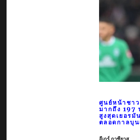
ศูนย์หน้าชา
มากถึง 197 
สูงสุดเยอรมั
ตลอดกาลบุนเ
อีเกร์ กาซียาส