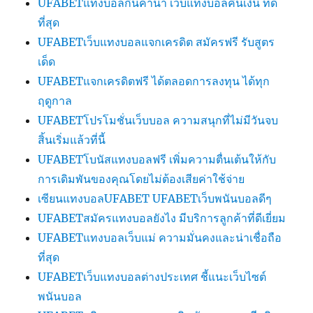
UFABETแทงบอลกินค่าน้ำ เว็บแทงบอลคืนเงิน ที่ดี
ที่สุด
UFABETเว็บแทงบอลแจกเครดิต สมัครฟรี รับสูตร
เด็ด
UFABETแจกเครดิตฟรี ได้ตลอดการลงทุน ได้ทุก
ฤดูกาล
UFABETโปรโมชั่นเว็บบอล ความสนุกที่ไม่มีวันจบ
สิ้นเริ่มแล้วที่นี้
UFABETโบนัสแทงบอลฟรี เพิ่มความตื่นเต้นให้กับ
การเดิมพันของคุณโดยไม่ต้องเสียค่าใช้จ่าย
เซียนแทงบอลUFABET UFABETเว็บพนันบอลดีๆ
UFABETสมัครแทงบอลยังไง มีบริการลูกค้าที่ดีเยี่ยม
UFABETแทงบอลเว็บแม่ ความมั่นคงและน่าเชื่อถือ
ที่สุด
UFABETเว็บแทงบอลต่างประเทศ ชี้แนะเว็บไซต์
พนันบอล