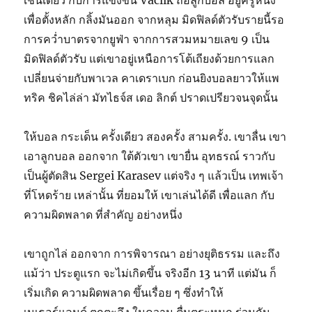
เช่นเดียว กับการแข่งขัน Vaclik ถือลูกบอล อยู่ครู่หนึ่ง
เพื่อตั้งหลัก กลิ้งมันออก จากหลุม มิดฟิลด์ตัวรับรายนี้รอ
การคว่ำบาตรจากยูฟ่า จากการสวมหมายเลข 9 เป็น
มิดฟิลด์ตัวรับ แต่เขาอยู่เหนือการโต้เถียงด้วยการแลก
เปลี่ยนจ่ายกับพาเวล คาเดราเบก ก่อนยิงบอลยาวให้แพ
ทริค ชิคไล่ล่า มัทไธจ์ส เดอ ลิกต์ ปราดเปรียวจนจุดนั้น
ให้บอล กระเด็น ครั้งเดียว สองครั้ง สามครั้ง. เขาลื่น เขา
เอาลูกบอล ออกจาก ใต้ตัวเขา เขายื่น อุทธรณ์ ราวกับ
เป็นผู้ตัดสิน Sergei Karasev แต่จริง ๆ แล้วเป็น เทพเจ้า
ที่โหดร้าย เหล่านั้น ที่ยอมให้ เขาเล่นได้ดี เพื่อแลก กับ
ความผิดพลาด ที่สำคัญ อย่างหนึ่ง
เขาถูกไล่ ออกจาก การพิจารณา อย่างยุติธรรม และถึง
แม้ว่า ประตูแรก จะไม่เกิดขึ้น จริงอีก 13 นาที แต่มัน ก็
เริ่มเกิด ความผิดพลาด ขึ้นเรื่อย ๆ ซึ่งทำให้