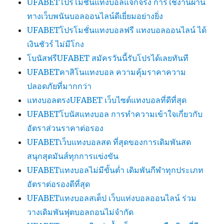
UFABETโปรโมชั่นแทงบอลแจกจริง การใช้งานผ่าน
ทางเว็บพนันบอลออนไลน์ดีเยี่ยมอย่างยิ่ง
UFABETโปรโมชั่นแทงบอลฟรี แทงบอลออนไลน์ ได้
เงินชัวร์ ไม่มีโกง
โบนัสฟรีUFABET สมัครวันนี้รับโปรได้เลยทันที
UFABETคาสิโนแทงบอล ความคุ้มราคาความ
ปลอดภัยที่มากกว่า
แทงบอลตรงUFABET เว็บไซต์แทงบอลที่ดีที่สุด
UFABETโบนัสแทงบอล การทำความเข้าใจเกี่ยวกับ
อัตราส่วนราคาต่อรอง
UFABETเว็บแทงบอลสด ที่สุดของการเดิมพันสด
สนุกสุดมันส์ทุกการแข่งขัน
UFABETแทงบอลไม่มีขั้นต่ำ เดิมพันกีฬาทุกประเภท
อัตราต่อรองดีที่สุด
UFABETแทงบอลสเต็ป เว็บแท่งบอลออนไลน์ ร่วม
วางเดิมพันฟุตบอลถอนไม่จำกัด