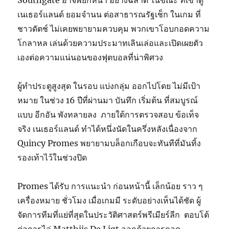
Southgate อาจพยักหน้า อย่างฉลาด ในขณะ ที่เขาดู
เนเธอร์แลนด์ ยอมจำนน ต่อสาธารณรัฐเช็ก ในเกม ที่
ชาวดัตช์ ไม่เคยพยายามควบคุม พวกเขาโอบกอดความ
โกลาหล เล่นด้วยความประมาทเลินเล่อและเปิดเผยตัว
เองต่อความแน่นอนของฟุตบอลที่น่าพิศวง
ผู้ทำประตูสูงสุด ในรอบ แบ่งกลุ่ม ออกไปโดย ไม่มีเป้า
หมาย ในช่วง 16 ปีที่ผ่านมา
บันทึก เริ่มต้น ที่สมบูรณ์
แบบ อีกอัน พังทลายลง
ภายใต้การตรวจสอบ ข้อเท็จ
จริง เนเธอร์แลนด์ ทำได้หนึ่งนัดในครึ่งหลังเนื่องจาก
Quincy Promes พยายามบล็อกเกือบจะทันทีที่มันทิ้ง
รองเท้าไว้ในช่วงปิด
Promes ได้รับ การแนะนำ ก่อนหน้านี้ เล็กน้อย ราว ๆ
เครื่องหมาย ชั่วโมง เมื่อเกมมี ระดับอย่างเห็นได้ชัด
ผู้
จัดการทีมที่แย่ที่สุดในประวัติศาสตร์พรีเมียร์ลีก
ตอบโต้