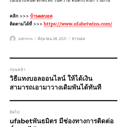
เนเธอร์แลนด์ ตกตะลึง ในความ ตื่นตระหนก ร่วมกัน
คลิก >>>
บ้านผลบอล
ติดตามได้ที่ >>>
https://www.ufabetwins.com/
ผู้
เขียน
หมวด
admins
มิถุนายน 28, 2021
ข่าวบอล
เขียน
เมื่อ
หมู่
เมนู
ก่อนหน้า
นำทาง
วิธีแทงบอลออนไลน์ ให้ได้เงิน
เรื่อง
ก่อน
สามารถเอามาวางเดิมพันได้ทันที
เรื่อง
หน้า:
ถัดไป
ufabetพันธมิตร มีช่องทางการติดต่อ
เรื่อง