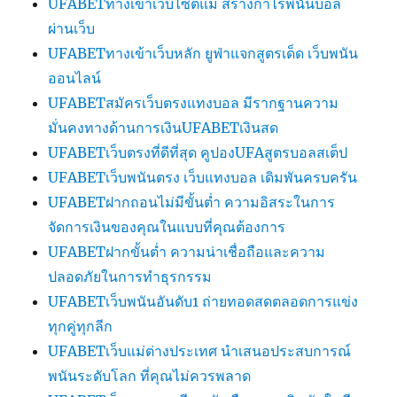
UFABETทางเข้าเว็บไซต์แม่ สร้างกำไรพนันบอล
ผ่านเว็บ
UFABETทางเข้าเว็บหลัก ยูฟ่าแจกสูตรเด็ด เว็บพนัน
ออนไลน์
UFABETสมัครเว็บตรงแทงบอล มีรากฐานความ
มั่นคงทางด้านการเงินUFABETเงินสด
UFABETเว็บตรงที่ดีที่สุด คูปองUFAสูตรบอลสเต็ป
UFABETเว็บพนันตรง เว็บแทงบอล เดิมพันครบครัน
UFABETฝากถอนไม่มีขั้นต่ำ ความอิสระในการ
จัดการเงินของคุณในแบบที่คุณต้องการ
UFABETฝากขั้นต่ำ ความน่าเชื่อถือและความ
ปลอดภัยในการทำธุรกรรม
UFABETเว็บพนันอันดับ1 ถ่ายทอดสดตลอดการแข่ง
ทุกคู่ทุกลีก
UFABETเว็บแม่ต่างประเทศ นำเสนอประสบการณ์
พนันระดับโลก ที่คุณไม่ควรพลาด