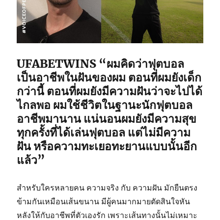
UFABETWINS “ผมคิดว่าฟุตบอล
เป็นอาชีพในฝันของผม ตอนที่ผมยังเด็ก
กว่านี้ ตอนที่ผมยังมีความฝันว่าจะไปได้
ไกลพอ ผมใช้ชีวิตในฐานะนักฟุตบอล
อาชีพมานาน แน่นอนผมยังมีความสุข
ทุกครั้งที่ได้เล่นฟุตบอล แต่ไม่มีความ
ฝัน หรือความทะเยอทะยานแบบนั้นอีก
แล้ว”
สำหรับใครหลายคน ความจริง กับ ความฝัน มักยืนตรง
ข้ามกันเหมือนเส้นขนาน มีผู้คนมากมายตัดสินใจหัน
หลังให้กับอาชีพที่ตัวเองรัก เพราะเส้นทางนั้นไม่เหมาะ