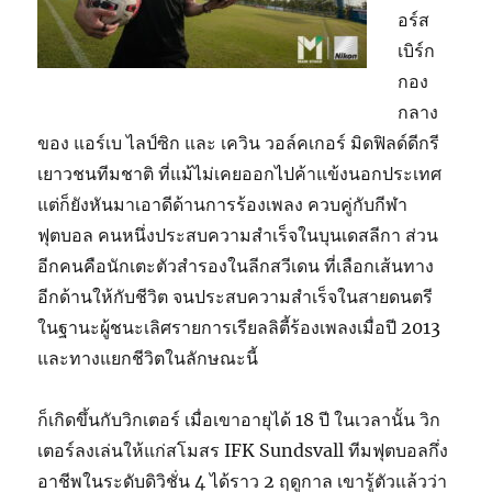
อร์ส
เบิร์ก
กอง
กลาง
ของ แอร์เบ ไลป์ซิก และ เควิน วอล์คเกอร์ มิดฟิลด์ดีกรี
เยาวชนทีมชาติ ที่แม้ไม่เคยออกไปค้าแข้งนอกประเทศ
แต่ก็ยังหันมาเอาดีด้านการร้องเพลง ควบคู่กับกีฬา
ฟุตบอล คนหนึ่งประสบความสำเร็จในบุนเดสลีกา ส่วน
อีกคนคือนักเตะตัวสำรองในลีกสวีเดน ที่เลือกเส้นทาง
อีกด้านให้กับชีวิต จนประสบความสำเร็จในสายดนตรี
ในฐานะผู้ชนะเลิศรายการเรียลลิตี้ร้องเพลงเมื่อปี 2013
และทางแยกชีวิตในลักษณะนี้
ก็เกิดขึ้นกับวิกเตอร์ เมื่อเขาอายุได้ 18 ปี ในเวลานั้น วิก
เตอร์ลงเล่นให้แก่สโมสร IFK Sundsvall ทีมฟุตบอลกึ่ง
อาชีพในระดับดิวิชั่น 4 ได้ราว 2 ฤดูกาล เขารู้ตัวแล้วว่า