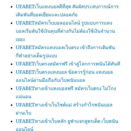
UFABETเว็บแทงบอลดีที่สุด สัมผัสประสบการณ์การ
เดิมพันที่ยอดเยี่ยมและปลอดภัย
UFABETสมัครเว็บบอลออนไลน์ รูปแบบการแทง
บอลเริ่มต้นใช้เงินทุนที่ต่างกันไม่ต้องใช้เงินจำนวน
เยอะ
UFABETสมัครแทงบอลเว็บตรง เข้าถึงการเดิมพัน
กีฬาอย่างเต็มรูปแบบ
UFABETเว็บตรงสมัครฟรี เข้าสู่โลกการพนันได้ทันที
UFABETเว็บตรงแทงบอล ข้อควรรู้ก่อน แทงบอล
ออนไลน์ผ่านมือถือกับเว็บพนันบอล
UFABETทางเข้าแทงบอลฟรี สมัครเว็บตรง ไม่โกง
แน่นอน
UFABETทางเข้าเว็บไซต์แม่ สร้างกำไรพนันบอล
ผ่านเว็บ
UFABETทางเข้าเว็บหลัก ยูฟ่าแจกสูตรเด็ด เว็บพนัน
ออนไลน์