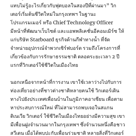
แทบไม่รู้อะไรเกี่ยวกับฟุตบอลในสองปีที่ผ่านมา” วิก
เตอร์เริ่มต้นชีวิตใหม่ในกรุงเทพฯ ในฐานะ
โปรแกรมเมอร์ หรือ Chief Technology Officer
มีหน้าที่พัฒนาเว็บไซต์ และแอพพลิเคชั่นอีคอมเมิร์ซ ให้
แก่บริษัท Starboard ธุรกิจด้านกีฬาทางน้ำ ที่จัด
จำหน่ายอุปกรณ์จำพวกเซิร์ฟบอร์ด รวมถึงโครงการที่
เกี่ยวข้องกับการรักษาธรรมชาติ ตลอดระยะเวลา 2 ปี
แรกที่วิกเตอร์ใช้ชีวิตในเมืองไทย
นอกเหนือจากหน้าที่การงาน เขาใช้เวลาว่างไปกับการ
ท่องเที่ยวอย่างที่ชาวต่างชาติหลายคนใช้ วิกเตอร์เดิน
ทางไปยังประเทศเพื่อนบ้านในภูมิภาคอาเซียน เพื่อตาม
หาประสบการณ์ใหม่ ที่ไม่สามารถพบเจอในสแกน
ดิเนเวีย วิกเตอร์ ใช้ชีวิตในเมืองไทยอย่างมีความสุข เขา
มีเพื่อนฝูงจำนวนมากในกรุงเทพฯ ซึ่งจำนวนหนึ่งคือชาว
สวีเดน เมื่อได้พบปะกับเพื่อนร่วมชาติ หลายสิ่งที่วิกเตอร์