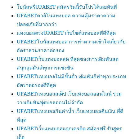
โบนัสฟรีUFABET สมัครวันนี้รับโปรได้เลยทันที
UFABETคาสิโนแทงบอล ความคุ้มราคาความ
ปลอดภัยที่มากกว่า
แทงบอลตรงUFABET เว็บไซต์แทงบอลที่ดีที่สุด
UFABETโบนัสแทงบอล การทำความเข้าใจเกี่ยวกับ
อัตราส่วนราคาต่อรอง
UFABETเว็บแทงบอลสด ที่สุดของการเดิมพันสด
สนุกสุดมันส์ทุกการแข่งขัน
UFABETแทงบอลไม่มีขั้นต่ำ เดิมพันกีฬาทุกประเภท
อัตราต่อรองดีที่สุด
UFABETแทงบอลสเต็ป เว็บแท่งบอลออนไลน์ ร่วม
วางเดิมพันฟุตบอลถอนไม่จำกัด
UFABETแทงบอลกินค่าน้ำ เว็บแทงบอลคืนเงิน ที่ดี
ที่สุด
UFABETเว็บแทงบอลแจกเครดิต สมัครฟรี รับสูตร
เด็ด