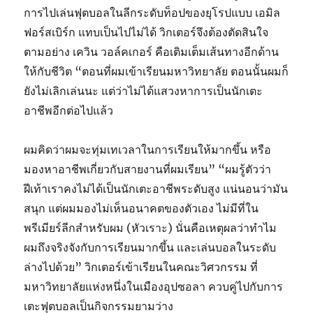
การไปเล่นฟุตบอลในลีกระดับท็อปของยุโรปแบบ เอมิล
ฟอร์สเบิร์ก แทบเป็นไปไม่ได้ วิกเตอร์จึงต้องตัดสินใจ
ตามอย่าง เควิน วอล์คเกอร์ คือเติมเต็มเส้นทางอีกด้าน
ให้กับชีวิต “ตอนที่ผมเข้าเรียนมหาวิทยาลัย ตอนนั้นผมก็
ยังไม่เลิกเล่นนะ แต่ว่าไม่ได้แสวงหาการเป็นนักเตะ
อาชีพอีกต่อไปแล้ว
ผมคิดว่าผมจะทุ่มเทเวลาในการเรียนให้มากขึ้น หรือ
มองหาอาชีพเกี่ยวกับสายงานที่ผมเรียน” “ผมรู้ตัวว่า
ฝีเท้าเราคงไม่ได้เป็นนักเตะอาชีพระดับสูง แน่นอนว่ามัน
สนุก แต่ผมมองไม่เห็นอนาคตของตัวเอง ไม่มีที่ใน
พรีเมียร์ลีกสำหรับผม (หัวเราะ) นั่นคือเหตุผลว่าทำไม
ผมถึงจริงจังกับการเรียนมากขึ้น และเล่นบอลในระดับ
ล่างไปด้วย” วิกเตอร์เข้าเรียนในคณะวิศวกรรม ที่
มหาวิทยาลัยแห่งหนึ่งในเมืองอุปซอลา ควบคู่ไปกับการ
เตะฟุตบอลเป็นกิจกรรมยามว่าง