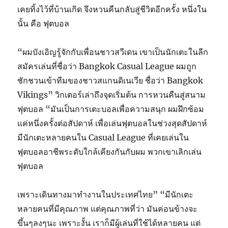
เคยทิ้งไว้ที่บ้านเกิด จึงหวนคืนกลับสู่ชีวิตอีกครั้ง หนึ่งใน
นั้น คือ ฟุตบอล
“ผมบังเอิญรู้จักกับเพื่อนชาวสวีเดน เขาเป็นนักเตะในลีก
สมัครเล่นที่ชื่อว่า Bangkok Casual League ผมถูก
ชักชวนเข้าทีมของชาวสแกนดิเนเวีย ชื่อว่า Bangkok
Vikings” วิกเตอร์เล่าถึงจุดเริ่มต้น การหวนคืนสู่สนาม
ฟุตบอล “มันเป็นการเตะบอลเพื่อความสนุก ผมฝึกซ้อม
แค่หนึ่งครั้งต่อสัปดาห์ เพื่อเล่นฟุตบอลในช่วงสุดสัปดาห์
มีนักเตะหลายคนใน Casual League ที่เคยเล่นใน
ฟุตบอลอาชีพระดับใกล้เคียงกันกับผม พวกเขาเลิกเล่น
ฟุตบอล
เพราะเดินทางมาทำงานในประเทศไทย” “มีนักเตะ
หลายคนที่มีคุณภาพ แต่คุณภาพที่ว่า มันค่อนข้างจะ
ขึ้นๆลงๆนะ เพราะงั้น เราก็มีผู้เล่นที่ใช้ได้หลายคน แต่