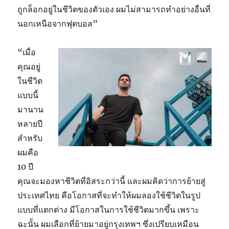
ถูกล็อกอยู่ในชีวิตของตัวเอง ผมไม่สามารถทำอย่างอื่นที่
นอกเหนือจากฟุตบอล”
“เมื่อ
คุณอยู่
ในชีวิต
แบบนี้
มานาน
หลายปี
สำหรับ
ผมคือ
10 ปี
คุณจะมองหาชีวิตที่อิสระกว่านี้ และผมคิดว่าการย้ายสู่
ประเทศไทย คือโอกาสที่จะทำให้ผมลองใช้ชีวิตในรูป
แบบที่แตกต่าง มีโอกาสในการใช้ชีวิตมากขึ้น เพราะ
ฉะนั้น ผมเลือกที่ย้ายมาอยู่กรุงเทพฯ ซึ่งเปรียบเหมือน