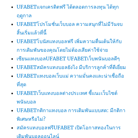
UFABETแจกเครดิตฟรี ได้ตลอดการลงทุน ได้ทุก
ฤดูกาล
UFABETโปรโมชั่นเว็บบอล ความสนุกที่ไม่มีวันจบ
สิ้นเริ่มแล้วที่นี้
UFABETโบนัสแทงบอลฟรี เพิ่มความตื่นเต้นให้กับ
การเดิมพันของคุณโดยไม่ต้องเสียค่าใช้จ่าย
เซียนแทงบอลUFABET UFABETเว็บพนันบอลดีๆ
UFABETสมัครแทงบอลยังไง มีบริการลูกค้าที่ดีเยี่ยม
UFABETแทงบอลเว็บแม่ ความมั่นคงและน่าเชื่อถือ
ที่สุด
UFABETเว็บแทงบอลต่างประเทศ ชี้แนะเว็บไซต์
พนันบอล
UFABETกติกาแทงบอล การเดิมพันแบบสด: มีกติกา
พิเศษหรือไม่?
สมัครแทงบอลฟรีUFABET เปิดโอกาสทองในการ
เดิมพันบอลออนไลน์