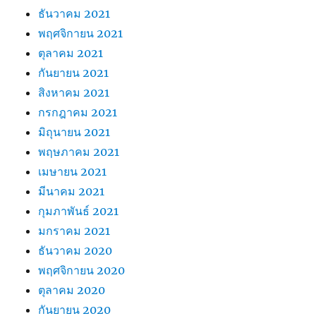
ธันวาคม 2021
พฤศจิกายน 2021
ตุลาคม 2021
กันยายน 2021
สิงหาคม 2021
กรกฎาคม 2021
มิถุนายน 2021
พฤษภาคม 2021
เมษายน 2021
มีนาคม 2021
กุมภาพันธ์ 2021
มกราคม 2021
ธันวาคม 2020
พฤศจิกายน 2020
ตุลาคม 2020
กันยายน 2020