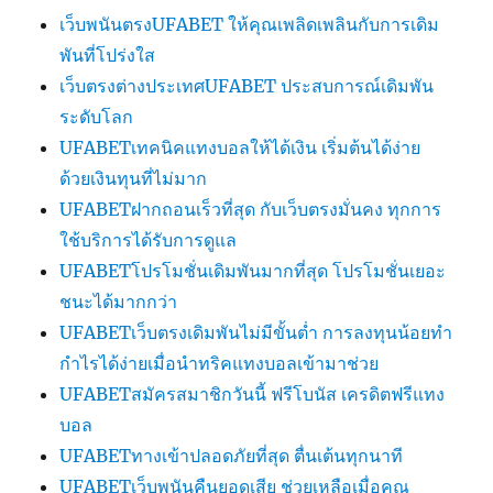
เว็บพนันตรงUFABET ให้คุณเพลิดเพลินกับการเดิม
พันที่โปร่งใส
เว็บตรงต่างประเทศUFABET ประสบการณ์เดิมพัน
ระดับโลก
UFABETเทคนิคแทงบอลให้ได้เงิน เริ่มต้นได้ง่าย
ด้วยเงินทุนที่ไม่มาก
UFABETฝากถอนเร็วที่สุด กับเว็บตรงมั่นคง ทุกการ
ใช้บริการได้รับการดูแล
UFABETโปรโมชั่นเดิมพันมากที่สุด โปรโมชั่นเยอะ
ชนะได้มากกว่า
UFABETเว็บตรงเดิมพันไม่มีขั้นต่ำ การลงทุนน้อยทำ
กำไรได้ง่ายเมื่อนำทริคแทงบอลเข้ามาช่วย
UFABETสมัครสมาชิกวันนี้ ฟรีโบนัส เครดิตฟรีแทง
บอล
UFABETทางเข้าปลอดภัยที่สุด ตื่นเต้นทุกนาที
UFABETเว็บพนันคืนยอดเสีย ช่วยเหลือเมื่อคุณ