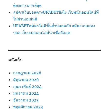
ต้องการมากที่สุด
สมัครเว็บบอลตรงUFABETยังไง เว็บพนันออนไลน์ที่
ไม่ผ่านเอเย่นต์
UFABETสมัครไม่มีขั้นต่ำปลอดภัย สมัครเล่นแทง
บอล เว็บบอลออนไลน์น่าเชื่อถือสุด
คลังเก็บ
กรกฎาคม 2026
มิถุนายน 2026
กุมภาพันธ์ 2024
มกราคม 2024
ธันวาคม 2023
พฤศจิกายน 2023