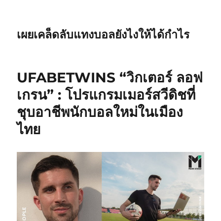
เผยเคล็ดลับแทงบอลยังไงให้ได้กำไร
UFABETWINS “วิกเตอร์ ลอฟ
เกรน” : โปรแกรมเมอร์สวีดิชที่
ชุบอาชีพนักบอลใหม่ในเมือง
ไทย