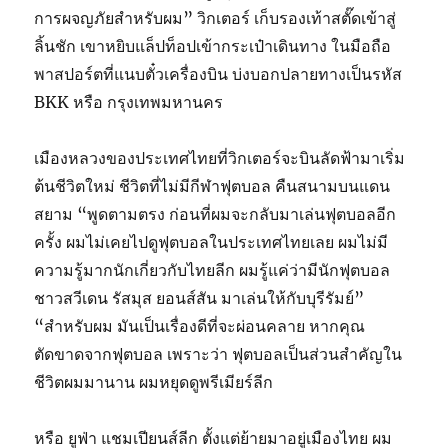
การผจญภัยสำหรับผม” วิกเตอร์ เก็บรองเท้าสตั๊ดเข้าสู่
ลิ้นชัก เขาหยิบแล็ปท็อปเข้ากระเป๋าเดินทาง ในมือถือ
พาสปอร์ตที่แนบตั๋วเครื่องบิน บ่งบอกปลายทางเป็นรหัส
BKK หรือ กรุงเทพมหานคร
เมืองหลวงของประเทศไทยที่วิกเตอร์จะบินลัดฟ้ามาเริ่ม
ต้นชีวิตใหม่ ชีวิตที่ไม่มีกีฬาฟุตบอล คืนสนามบนแดน
สยาม “พูดตามตรง ก่อนที่ผมจะกลับมาเล่นฟุตบอลอีก
ครั้ง ผมไม่เคยไปดูฟุตบอลในประเทศไทยเลย ผมไม่มี
ความรู้มากนักเกี่ยวกับไทยลีก ผมรู้แค่ว่ามีนักฟุตบอล
ชาวสวีเดน รัสมุส ยอนส์สัน มาเล่นให้กับบุรีรัมย์”
“สำหรับผม มันเป็นเรื่องดีที่จะผ่อนคลาย หากคุณ
ตัดขาดจากฟุตบอล เพราะว่า ฟุตบอลเป็นส่วนสำคัญใน
ชีวิตผมมานาน ผมหยุดดูพรีเมียร์ลีก
หรือ ยูฟ่า แชมเปียนส์ลีก ตั้งแต่ย้ายมาอยู่เมืองไทย ผม