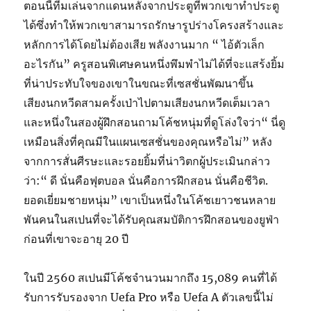
ตอนนี้ทีมเล่นจากแดนหลังจากประตูที่พวกเขาทำประตู
ได้ซึ่งทำให้พวกเขาสามารถรักษารูปร่างโครงสร้างและ
หลักการได้โดยไม่ต้องเสีย พลังงานมาก “ ไอ้ตัวเล็ก
อะไรกัน” ครูสอนพิเศษคนหนึ่งพึมพำไม่ได้ที่จะแสร้งยิ้ม
ที่น่าประทับใจของเขาในขณะที่เซสชั่นพัฒนาขึ้น
เสียงนกหวีดสามครั้งเป่าไปตามเสียงนกหวีดเต็มเวลา
และหนึ่งในสองผู้ฝึกสอนถามโค้ชหนุ่มที่ดูโล่งใจว่า“ นี่ดู
เหมือนสิ่งที่คุณมีในแผนเซสชั่นของคุณหรือไม่” หลัง
จากการสั่นศีรษะและรอยยิ้มที่น่าวิตกผู้ประเมินกล่าว
ว่า:“ ดี นั่นคือฟุตบอล นั่นคือการฝึกสอน นั่นคือชีวิต.
ยอดเยี่ยมชายหนุ่ม” เขาเป็นหนึ่งในโค้ชเยาวชนหลาย
พันคนในสเปนที่จะได้รับคุณสมบัติการฝึกสอนของยูฟ่า
ก่อนที่เขาจะอายุ 20 ปี
ในปี 2560 สเปนมีโค้ชจำนวนมากถึง 15,089 คนที่ได้
รับการรับรองจาก Uefa Pro หรือ Uefa A ตัวเลขนี้ไม่