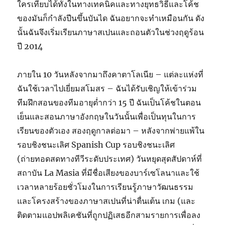
ใครเทียบได้ทั้งในทางเทคนิคและทางยุทธวิธีและโค้ช
ของมันก็กำลังปีนขึ้นบันได ฉันอยากจะทำเหมือนกัน ดัง
นั้นฉันจึงเริ่มเรียนภาษาสเปนและถอนตัวในช่วงฤดูร้อน
ปี 2014
ภายใน 10 วันหลังจากมาถึงคาตาโลเนีย – แต่ละแห่งที่
ฉันใช้เวลาไปเยี่ยมสโมสร – ฉันได้รับเชิญให้เข้าร่วม
ทีมฝึกสอนของทีมอายุต่ำกว่า 15 ปี ฉันเป็นโค้ชในตอน
เย็นและสอนภาษาอังกฤษในวันนั้นเพื่อเป็นทุนในการ
เรียนของตัวเอง สองฤดูกาลต่อมา – หลังจากพ่ายแพ้ใน
รอบชิงชนะเลิศ Spanish Cup รอบชิงชนะเลิศ
(ถ่ายทอดสดทางทีวีระดับประเทศ) วันหยุดสุดสัปดาห์ที่
สถาบัน La Masia ที่มีชื่อเสียงของบาร์เซโลนาและใช้
เวลาหลายร้อยชั่วโมงในการเรียนรู้ภาษาวัฒนธรรม
และโครงสร้างของภาษาสเปนที่น่าตื่นเต้น เกม (และ
ติดตามแอปพลิเคชันที่ถูกปฏิเสธอีกสามรายการเพื่อลง