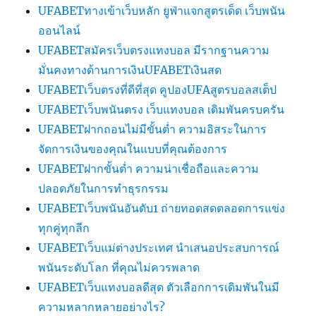
UFABETทางเข้าเว็บหลัก ยูฟ่าแจกสูตรเด็ด เว็บพนัน
ออนไลน์
UFABETสมัครเว็บตรงแทงบอล มีรากฐานความ
มั่นคงทางด้านการเงินUFABETเงินสด
UFABETเว็บตรงที่ดีที่สุด คูปองUFAสูตรบอลสเต็ป
UFABETเว็บพนันตรง เว็บแทงบอล เดิมพันครบครัน
UFABETฝากถอนไม่มีขั้นต่ำ ความอิสระในการ
จัดการเงินของคุณในแบบที่คุณต้องการ
UFABETฝากขั้นต่ำ ความน่าเชื่อถือและความ
ปลอดภัยในการทำธุรกรรม
UFABETเว็บพนันอันดับ1 ถ่ายทอดสดตลอดการแข่ง
ทุกคู่ทุกลีก
UFABETเว็บแม่ต่างประเทศ นำเสนอประสบการณ์
พนันระดับโลก ที่คุณไม่ควรพลาด
UFABETเว็บแทงบอลดีสุด ตัวเลือกการเดิมพันในมี
ความหลากหลายอย่างไร?