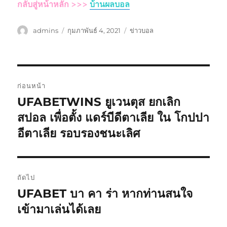
กลับสู่หน้าหลัก >>>
บ้านผลบอล
ผู้
เขียน
หมวด
admins
กุมภาพันธ์ 4, 2021
ข่าวบอล
เขียน
เมื่อ
หมู่
เมนู
ก่อนหน้า
นำทาง
UFABETWINS ยูเวนตุส ยกเลิก
เรื่อง
ก่อน
สปอล เพื่อตั้ง แดร์บีดีตาเลีย ใน โกปปา
เรื่อง
หน้า:
อีตาเลีย รอบรองชนะเลิศ
ถัดไป
UFABET บา คา ร่า หากท่านสนใจ
เรื่อง
ต่อ
เข้ามาเล่นได้เลย
ไป: