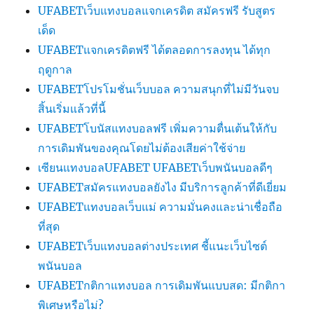
UFABETเว็บแทงบอลแจกเครดิต สมัครฟรี รับสูตร
เด็ด
UFABETแจกเครดิตฟรี ได้ตลอดการลงทุน ได้ทุก
ฤดูกาล
UFABETโปรโมชั่นเว็บบอล ความสนุกที่ไม่มีวันจบ
สิ้นเริ่มแล้วที่นี้
UFABETโบนัสแทงบอลฟรี เพิ่มความตื่นเต้นให้กับ
การเดิมพันของคุณโดยไม่ต้องเสียค่าใช้จ่าย
เซียนแทงบอลUFABET UFABETเว็บพนันบอลดีๆ
UFABETสมัครแทงบอลยังไง มีบริการลูกค้าที่ดีเยี่ยม
UFABETแทงบอลเว็บแม่ ความมั่นคงและน่าเชื่อถือ
ที่สุด
UFABETเว็บแทงบอลต่างประเทศ ชี้แนะเว็บไซต์
พนันบอล
UFABETกติกาแทงบอล การเดิมพันแบบสด: มีกติกา
พิเศษหรือไม่?