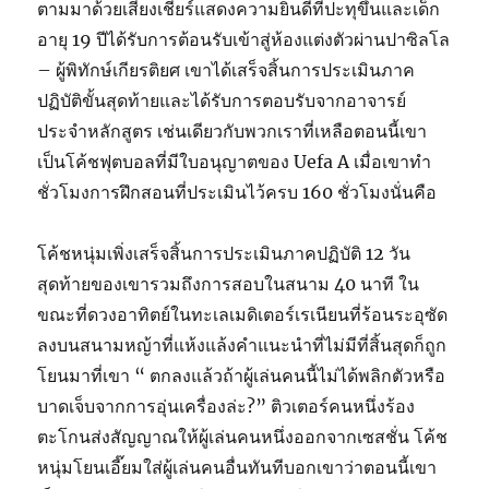
ตามมาด้วยเสียงเชียร์แสดงความยินดีที่ปะทุขึ้นและเด็ก
อายุ 19 ปีได้รับการต้อนรับเข้าสู่ห้องแต่งตัวผ่านปาซิลโล
– ผู้พิทักษ์เกียรติยศ เขาได้เสร็จสิ้นการประเมินภาค
ปฏิบัติขั้นสุดท้ายและได้รับการตอบรับจากอาจารย์
ประจำหลักสูตร เช่นเดียวกับพวกเราที่เหลือตอนนี้เขา
เป็นโค้ชฟุตบอลที่มีใบอนุญาตของ Uefa A เมื่อเขาทำ
ชั่วโมงการฝึกสอนที่ประเมินไว้ครบ 160 ชั่วโมงนั่นคือ
โค้ชหนุ่มเพิ่งเสร็จสิ้นการประเมินภาคปฏิบัติ 12 วัน
สุดท้ายของเขารวมถึงการสอบในสนาม 40 นาที ใน
ขณะที่ดวงอาทิตย์ในทะเลเมดิเตอร์เรเนียนที่ร้อนระอุซัด
ลงบนสนามหญ้าที่แห้งแล้งคำแนะนำที่ไม่มีที่สิ้นสุดก็ถูก
โยนมาที่เขา “ ตกลงแล้วถ้าผู้เล่นคนนี้ไม่ได้พลิกตัวหรือ
บาดเจ็บจากการอุ่นเครื่องล่ะ?” ติวเตอร์คนหนึ่งร้อง
ตะโกนส่งสัญญาณให้ผู้เล่นคนหนึ่งออกจากเซสชั่น โค้ช
หนุ่มโยนเอี๊ยมใส่ผู้เล่นคนอื่นทันทีบอกเขาว่าตอนนี้เขา