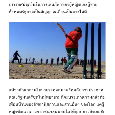
ประเทศมีจุดยืนในการเล่นกีฬาของผู้หญิงและผู้ชาย
ทั้งหมดรัฐบาลเป็นสัญญาณเตือนเป็นลางไม่ดี
แม้ว่าคำแถลงนโยบายจะออกมาพร้อมกับการประกาศ
คณะรัฐมนตรีชุดใหม่พยายามที่จะบรรเทาความกลัวต่อ
เพื่อนบ้านของอัฟกานิสถานและส่วนอื่นๆ ของโลก แต่ผู้
หญิงซึ่งแตกต่างจากชนกลุ่มน้อยไม่ได้ถูกกล่าวถึงเลยสัก