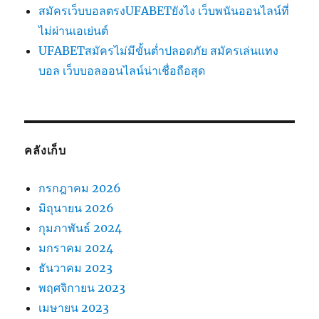
สมัครเว็บบอลตรงUFABETยังไง เว็บพนันออนไลน์ที่
ไม่ผ่านเอเย่นต์
UFABETสมัครไม่มีขั้นต่ำปลอดภัย สมัครเล่นแทง
บอล เว็บบอลออนไลน์น่าเชื่อถือสุด
คลังเก็บ
กรกฎาคม 2026
มิถุนายน 2026
กุมภาพันธ์ 2024
มกราคม 2024
ธันวาคม 2023
พฤศจิกายน 2023
เมษายน 2023