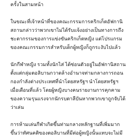
ครั้งในสามหน้า
ในขณะที่เจ้าหน้าที่ของคณะกรรมการคริกเก็ตอัฟกานิ
สถานกล่าวว่าพวกเขาไม่ได้รับแจ้งอย่างเป็นทางการถึง
ชะตากรรมของการแข่งขันคริกเก็ตหญิง แต่โปรแกรม
ของคณะกรรมการสำหรับเด็กผู้หญิงก็ถูกระงับไปแล้ว
นักกีฬาหญิง รวมทั้งนักไส่ ได้ซ่อนตัวอยู่ในอัฟกานิสถาน
ตั้งแต่กลุ่มตอลิบานกวาดล้างอำนาจท่ามกลางการถอน
กองกำลังต่างประเทศที่นำโดยสหรัฐฯ นำโดยสหรัฐฯ
เมื่อเดือนที่แล้ว โดยผู้หญิงบางคนรายงานการคุกคาม
ของความรุนแรงจากนักรบตาลีบันหากพวกเขาถูกจับได้
ว่าเล่น
การห้ามเล่นกีฬาเกิดขึ้นท่ามกลางหลักฐานที่เพิ่มมาก
ขึ้นว่าทัศนคติของตอลิบานที่มีต่อผู้หญิงนั้นแทบจะไม่มี