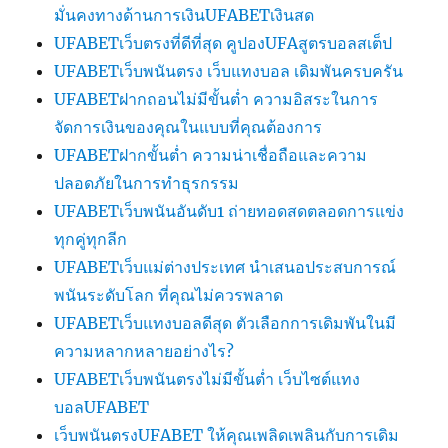
มั่นคงทางด้านการเงินUFABETเงินสด
UFABETเว็บตรงที่ดีที่สุด คูปองUFAสูตรบอลสเต็ป
UFABETเว็บพนันตรง เว็บแทงบอล เดิมพันครบครัน
UFABETฝากถอนไม่มีขั้นต่ำ ความอิสระในการ
จัดการเงินของคุณในแบบที่คุณต้องการ
UFABETฝากขั้นต่ำ ความน่าเชื่อถือและความ
ปลอดภัยในการทำธุรกรรม
UFABETเว็บพนันอันดับ1 ถ่ายทอดสดตลอดการแข่ง
ทุกคู่ทุกลีก
UFABETเว็บแม่ต่างประเทศ นำเสนอประสบการณ์
พนันระดับโลก ที่คุณไม่ควรพลาด
UFABETเว็บแทงบอลดีสุด ตัวเลือกการเดิมพันในมี
ความหลากหลายอย่างไร?
UFABETเว็บพนันตรงไม่มีขั้นต่ำ เว็บไซต์แทง
บอลUFABET
เว็บพนันตรงUFABET ให้คุณเพลิดเพลินกับการเดิม