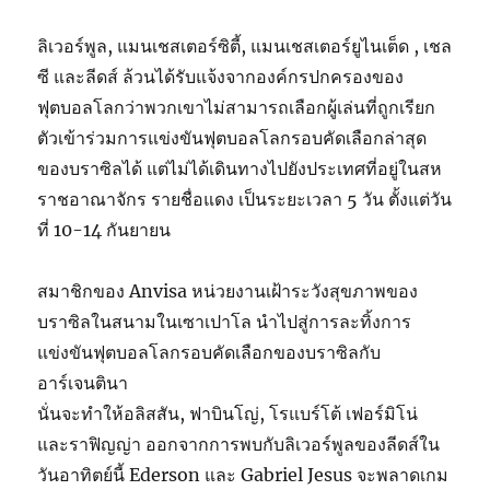
ลิเวอร์พูล, แมนเชสเตอร์ซิตี้, แมนเชสเตอร์ยูไนเต็ด , เชล
ซี และลีดส์ ล้วนได้รับแจ้งจากองค์กรปกครองของ
ฟุตบอลโลกว่าพวกเขาไม่สามารถเลือกผู้เล่นที่ถูกเรียก
ตัวเข้าร่วมการแข่งขันฟุตบอลโลกรอบคัดเลือกล่าสุด
ของบราซิลได้ แต่ไม่ได้เดินทางไปยังประเทศที่อยู่ในสห
ราชอาณาจักร รายชื่อแดง เป็นระยะเวลา 5 วัน ตั้งแต่วัน
ที่ 10-14 กันยายน
สมาชิกของ Anvisa หน่วยงานเฝ้าระวังสุขภาพของ
บราซิลในสนามในเซาเปาโล นำไปสู่การละทิ้งการ
แข่งขันฟุตบอลโลกรอบคัดเลือกของบราซิลกับ
อาร์เจนตินา
นั่นจะทำให้อลิสสัน, ฟาบินโญ่, โรแบร์โต้ เฟอร์มิโน่
และราฟิญญ่า ออกจากการพบกับลิเวอร์พูลของลีดส์ใน
วันอาทิตย์นี้ Ederson และ Gabriel Jesus จะพลาดเกม