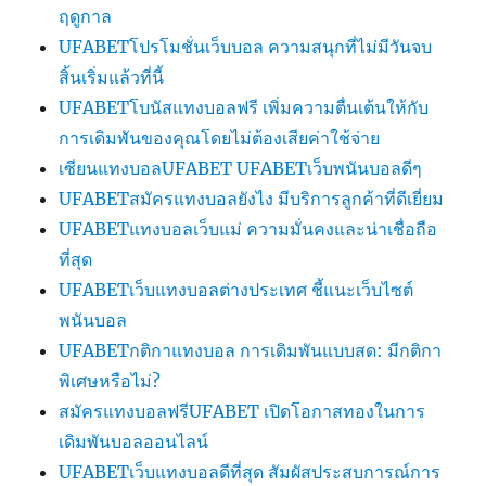
ฤดูกาล
UFABETโปรโมชั่นเว็บบอล ความสนุกที่ไม่มีวันจบ
สิ้นเริ่มแล้วที่นี้
UFABETโบนัสแทงบอลฟรี เพิ่มความตื่นเต้นให้กับ
การเดิมพันของคุณโดยไม่ต้องเสียค่าใช้จ่าย
เซียนแทงบอลUFABET UFABETเว็บพนันบอลดีๆ
UFABETสมัครแทงบอลยังไง มีบริการลูกค้าที่ดีเยี่ยม
UFABETแทงบอลเว็บแม่ ความมั่นคงและน่าเชื่อถือ
ที่สุด
UFABETเว็บแทงบอลต่างประเทศ ชี้แนะเว็บไซต์
พนันบอล
UFABETกติกาแทงบอล การเดิมพันแบบสด: มีกติกา
พิเศษหรือไม่?
สมัครแทงบอลฟรีUFABET เปิดโอกาสทองในการ
เดิมพันบอลออนไลน์
UFABETเว็บแทงบอลดีที่สุด สัมผัสประสบการณ์การ