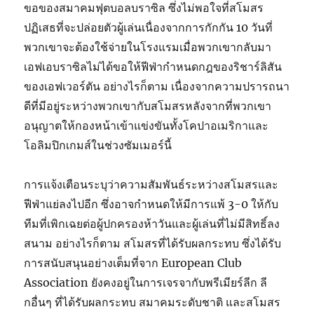
ขอของสมาคมฟุตบอลบราซิล ซึ่งไม่พอใจที่สโมสร
ปฏิเสธที่จะปล่อยตัวผู้เล่นเนื่องจากการกักกัน 10 วันที่
พวกเขาจะต้องใช้จ่ายในโรงแรมเมื่อพวกเขากลับมา
เอฟเอบราซิลไม่ได้ขอให้ฟีฟ่ากำหนดกฎของริชาร์ลิสัน
ของเอฟเวอร์ตัน อย่างไรก็ตาม เนื่องจากความปรารถนา
ดีที่มีอยู่ระหว่างพวกเขากับสโมสรหลังจากที่พวกเขา
อนุญาตให้กองหน้าเข้าแข่งขันทั้งโคปาอเมริกาและ
โอลิมปิกเกมส์ในช่วงซัมเมอร์นี้
การแจ้งเตือนระบุว่าความสัมพันธ์ระหว่างสโมสรและ
ฟีฟ่าแย่ลงไปอีก ซึ่งอาจกำหนดให้มีการแพ้ 3-0 ให้กับ
ทีมที่เพิกเฉยต่อผู้ปกครองห้าวันและผู้เล่นที่ไม่มีสิทธิ์ลง
สนาม อย่างไรก็ตาม สโมสรที่ได้รับผลกระทบ ซึ่งได้รับ
การสนับสนุนอย่างเต็มที่จาก European Club
Association ยังคงอยู่ในการเจรจากับพรีเมียร์ลีก ลี
กอื่นๆ ที่ได้รับผลกระทบ สมาคมระดับชาติ และสโมสร