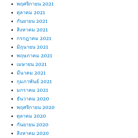
พฤศจิกายน 2021
ตุลาคม 2021
กันยายน 2021
สิงหาคม 2021
กรกฎาคม 2021
มิถุนายน 2021
พฤษภาคม 2021
เมษายน 2021
มีนาคม 2021
กุมภาพันธ์ 2021
มกราคม 2021
ธันวาคม 2020
พฤศจิกายน 2020
ตุลาคม 2020
กันยายน 2020
สิงหาคม 2020