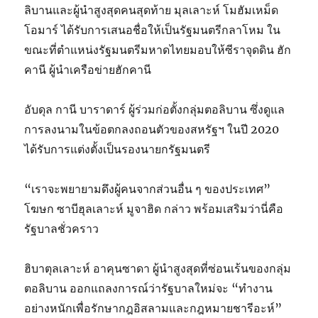
ลิบานและผู้นำสูงสุดคนสุดท้าย มุลเลาะห์ โมฮัมเหม็ด
โอมาร์ ได้รับการเสนอชื่อให้เป็นรัฐมนตรีกลาโหม ใน
ขณะที่ตำแหน่งรัฐมนตรีมหาดไทยมอบให้ซีราจุดดิน ฮัก
คานี ผู้นำเครือข่ายฮักคานี
อับดุล กานี บาราดาร์ ผู้ร่วมก่อตั้งกลุ่มตอลิบาน ซึ่งดูแล
การลงนามในข้อตกลงถอนตัวของสหรัฐฯ ในปี 2020
ได้รับการแต่งตั้งเป็นรองนายกรัฐมนตรี
“เราจะพยายามดึงผู้คนจากส่วนอื่น ๆ ของประเทศ”
โฆษก ซาบีฮุลเลาะห์ มูจาฮิด กล่าว พร้อมเสริมว่านี่คือ
รัฐบาลชั่วคราว
ฮิบาตุลเลาะห์ อาคุนซาดา ผู้นำสูงสุดที่ซ่อนเร้นของกลุ่ม
ตอลิบาน ออกแถลงการณ์ว่ารัฐบาลใหม่จะ “ทำงาน
อย่างหนักเพื่อรักษากฎอิสลามและกฎหมายชารีอะห์”