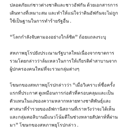
ปลอดภัยแก่ชาวต่างชาติและชาวอัฟกัน ด้วยเอกสารการ
เดินทางที่เหมาะสม และทำให้แน่ใจว่าดินอัฟกันจะไม่ถูก
ใช้เป็นฐานในการทำร้ายรัฐอื่น .
“โลกกำลังจับตามองอย่างใกล้ชิด” ถ้อยแถลงระบุ
สหภาพยุโรปยังประณามรัฐบาลใหม่เนื่องจากขาดการ
รวมโดยกล่าวว่าล้มเหลวในการให้เกียรติคำสาบานจาก
ผู้ปกครองคนใหม่ที่จะรวมกลุ่มต่างๆ
โฆษกของสหภาพยุโรปกล่าวว่า “เมื่อวิเคราะห์ชื่อครั้ง
แรกที่ประกาศ ดูเหมือนการก่อตัวที่ครอบคลุมและเป็น
ตัวแทนในแง่ของความหลากหลายทางชาติพันธุ์และ
ศาสนาที่ร่ำรวยของอัฟกานิสถานที่เราหวังว่าจะได้เห็น
และกลุ่มตอลิบานมีแนวโน้มดีในช่วงหลายสัปดาห์ที่ผ่าน
มา” โฆษกของสหภาพยุโรปกล่าว .