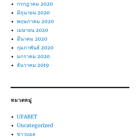
กรกฎาคม 2020
มิถุนายน 2020
พฤษภาคม 2020
เมษายน 2020
มีนาคม 2020
กุมภาพันธ์ 2020
มกราคม 2020
ธันวาคม 2019
หมวดหมู่
UFABET
Uncategorized
ข่าวบอล