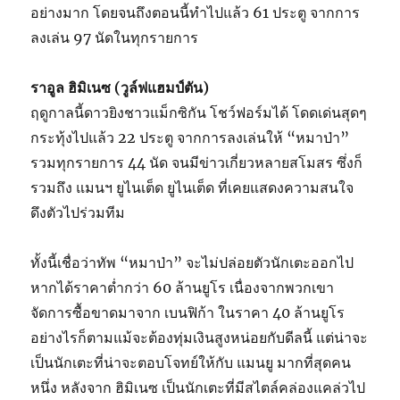
อย่างมาก โดยจนถึงตอนนี้ทำไปแล้ว 61 ประตู จากการ
ลงเล่น 97 นัดในทุกรายการ
ราอูล ฮิมิเนซ (วูล์ฟแฮมป์ตัน)
ฤดูกาลนี้ดาวยิงชาวแม็กซิกัน โชว์ฟอร์มได้ โดดเด่นสุดๆ
กระทุ้งไปแล้ว 22 ประตู จากการลงเล่นให้ “หมาป่า”
รวมทุกรายการ 44 นัด จนมีข่าวเกี่ยวหลายสโมสร ซึ่งก็
รวมถึง แมนฯ ยูไนเต็ด ยูไนเต็ด ที่เคยแสดงความสนใจ
ดึงตัวไปร่วมทีม
ทั้งนี้เชื่อว่าทัพ “หมาป่า” จะไม่ปล่อยตัวนักเตะออกไป
หากได้ราคาต่ำกว่า 60 ล้านยูโร เนื่องจากพวกเขา
จัดการซื้อขาดมาจาก เบนฟิก้า ในราคา 40 ล้านยูโร
อย่างไรก็ตามแม้จะต้องทุ่มเงินสูงหน่อยกับดีลนี้ แต่น่าจะ
เป็นนักเตะที่น่าจะตอบโจทย์ให้กับ แมนยู มากที่สุดคน
หนึ่ง หลังจาก ฮิมิเนซ เป็นนักเตะที่มีสไตล์คล่องแคล่วไป