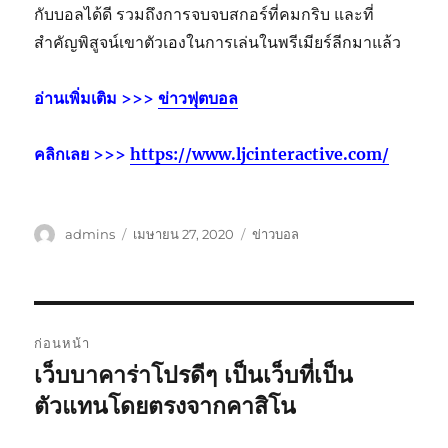
กับบอลได้ดี รวมถึงการจบจบสกอร์ที่คมกริบ และที่
สำคัญพิสูจน์เขาตัวเองในการเล่นในพรีเมียร์ลีกมาแล้ว
อ่านเพิ่มเติม >>>
ข่าวฟุตบอล
คลิกเลย >>>
https://www.ljcinteractive.com/
ผู้
เขียน
หมวด
admins
เมษายน 27, 2020
ข่าวบอล
เขียน
เมื่อ
หมู่
เมนู
ก่อนหน้า
นำทาง
เว็บบาคาร่าโปรดีๆ เป็นเว็บที่เป็น
เรื่อง
ก่อน
ตัวแทนโดยตรงจากคาสิโน
เรื่อง
หน้า: