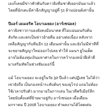
เองก็เคยมีข่าวพัวพันกับดาวยิงทีมชาติเยอรมันมาแล้ว
โดยที่นักเตะมีค่าฉีกสัญญาอยู่ที่ 51 ล้านปอนด์เท่านั้น
ปิแอร์ เอเมอริค โอบาเมยอง (อาร์เซน่อล)
ดาวยิงชาวกาบองยังคงมีอนาคต ที่ไม่แน่นอนกับต้น
สังกัด และตกเป็นข่าวย้ายทีม อย่างต่อเนื่อง หลังจาก
เหลือสัญญากับทีมอีก 12 เดือนเท่านั้น และยังไม่มีท่าทีที่
จะขยายสัญญาใหม่ออกไปเลย ทำให้ แมนฯ ยูไนเต็ด
อาจไม่ต้องทุ่มเงินมหาศาลในการคว้ากองหน้าฝีเท้าดี
มาเสริมทัพในช่วงซัมเมอร์นี้
แม้ โอบาเมยอง จะอยู่ในวัย 30 ปีแล้ว แต่ปฏิเสธ ไม่ได้ว่า
เขายังถือ เป็นกองหน้าระดับต้นๆ ของยุโรป แถมไม่ต้อง
ใช้เวลาปรับตัว มากมายในการเล่น ในเวทีพรีเมียร์ลีก
โดยนับตั้งแต่ที่ย้ายมาอยู่กับ อาร์เซน่อล เมื่อเดือน
มกราคม ปี 2018 โอบาเมยอง ทำผลงานได้โดดเด่น