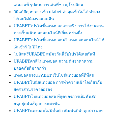
เสมอ แพ้ รูปแบบการเล่นที่ชาวยุโรปนิยม
วิธีแก้ปัญหาทางเข้า ufabet ล่าสุดเข้าไม่ได้ ทำเอง
ได้เลยไม่ต้องรอแอดมิน
UFABETโปรโมชั่นแทงบอลแจกจริง การใช้งานผ่าน
ทางเว็บพนันบอลออนไลน์ดีเยี่ยมอย่างยิ่ง
UFABETโปรโมชั่นแทงบอลฟรี แทงบอลออนไลน์ ได้
เงินชัวร์ ไม่มีโกง
โบนัสฟรีUFABET สมัครวันนี้รับโปรได้เลยทันที
UFABETคาสิโนแทงบอล ความคุ้มราคาความ
ปลอดภัยที่มากกว่า
แทงบอลตรงUFABET เว็บไซต์แทงบอลที่ดีที่สุด
UFABETโบนัสแทงบอล การทำความเข้าใจเกี่ยวกับ
อัตราส่วนราคาต่อรอง
UFABETเว็บแทงบอลสด ที่สุดของการเดิมพันสด
สนุกสุดมันส์ทุกการแข่งขัน
UFABETแทงบอลไม่มีขั้นต่ำ เดิมพันกีฬาทุกประเภท