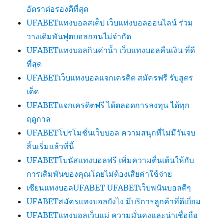
อัตราต่อรองดีที่สุด
UFABETแทงบอลสเต็ป เว็บแท่งบอลออนไลน์ ร่วม
วางเดิมพันฟุตบอลถอนไม่จำกัด
UFABETแทงบอลกินค่าน้ำ เว็บแทงบอลคืนเงิน ที่ดี
ที่สุด
UFABETเว็บแทงบอลแจกเครดิต สมัครฟรี รับสูตร
เด็ด
UFABETแจกเครดิตฟรี ได้ตลอดการลงทุน ได้ทุก
ฤดูกาล
UFABETโปรโมชั่นเว็บบอล ความสนุกที่ไม่มีวันจบ
สิ้นเริ่มแล้วที่นี้
UFABETโบนัสแทงบอลฟรี เพิ่มความตื่นเต้นให้กับ
การเดิมพันของคุณโดยไม่ต้องเสียค่าใช้จ่าย
เซียนแทงบอลUFABET UFABETเว็บพนันบอลดีๆ
UFABETสมัครแทงบอลยังไง มีบริการลูกค้าที่ดีเยี่ยม
UFABETแทงบอลเว็บแม่ ความมั่นคงและน่าเชื่อถือ