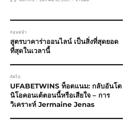
เขียน
เมื่อ
หมู่
เมนู
ก่อนหน้า
นำทาง
สูตรบาคาร่าออนไลน์ เป็นสิ่งที่สุดยอด
เรื่อง
ก่อน
ที่สุดในเวลานี้
เรื่อง
หน้า:
ถัดไป
UFABETWINS ท็อตแนม: กลับอันโต
เรื่อง
ต่อ
นิโอคอนเต้ตอนนี้หรือเสียใจ – การ
ไป:
วิเคราะห์ Jermaine Jenas