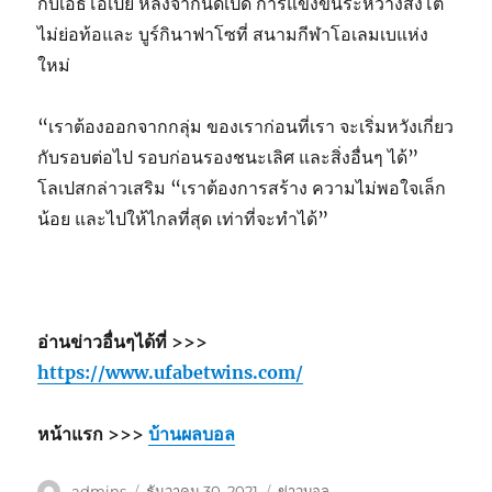
กับเอธิโอเปีย หลังจากนัดเปิด การแข่งขันระหว่างสิงโต
ไม่ย่อท้อและ บูร์กินาฟาโซที่ สนามกีฬาโอเลมเบแห่ง
ใหม่
“เราต้องออกจากกลุ่ม ของเราก่อนที่เรา จะเริ่มหวังเกี่ยว
กับรอบต่อไป รอบก่อนรองชนะเลิศ และสิ่งอื่นๆ ได้”
โลเปสกล่าวเสริม “เราต้องการสร้าง ความไม่พอใจเล็ก
น้อย และไปให้ไกลที่สุด เท่าที่จะทำได้”
อ่านข่าวอื่นๆได้ที่ >>>
https://www.ufabetwins.com/
หน้าแรก >>>
บ้านผลบอล
ผู้
เขียน
หมวด
admins
ธันวาคม 30, 2021
ข่าวบอล