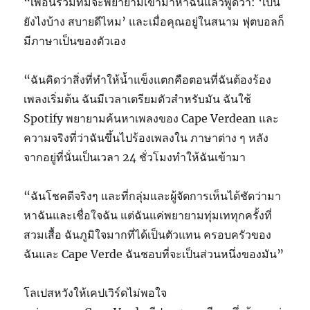
“เพื่อนร่วมทีมจะพยายามเข้ามาหาฉันแล้วพูดว่า: ‘เป็น
ยังไงบ้าง สบายดีไหม’ และเมื่อคุณอยู่ในสนาม ฟุตบอลก็
มีภาษาเป็นของตัวเอง
“ฉันคิดว่าสิ่งที่ทำให้น้ำแข็งแตกคือตอนที่ฉันต้องร้อง
เพลงเริ่มต้น ฉันมีเวลาเตรียมตัวสำหรับมัน ฉันใช้
Spotify พยายามค้นหาเพลงของ Cape Verdean และ
ความจริงที่ว่าฉันขึ้นไปร้องเพลงใน ภาษาต่าง ๆ หลัง
จากอยู่ที่นั่นเป็นเวลา 24 ชั่วโมงทำให้ฉันเข้ามา
“ฉันโชคดีจริงๆ และที่กลุ่มและผู้จัดการเห็นได้ชัดว่ามา
หาฉันและเชื่อใจฉัน แต่ฉันแค่พยายามทุ่มเททุกครั้งที่
สวมเสื้อ ฉันภูมิใจมากที่ได้เป็นตัวแทน ครอบครัวของ
ฉันและ Cape Verde ฉันชอบที่จะเป็นส่วนหนึ่งของมัน”
โลเปสหวังให้เคปเวิร์ดไม่พอใจ