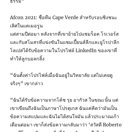
ธรรม”
Afcon 2021: ชื่อทีม Cape Verde สำหรับรอบชิงชนะ
เลิศในแคเมอรูน
แต่สามปีต่อมา หลังจากที่เขาย้ายไปแชมร็อค โรเวอร์ส
และกับสโมสรที่แข่งขันในแชมเปี้ยนส์ลีกและยูโรปาลีก
โลเปสได้รับข้อความในโปรไฟล์ LinkedIn ของเขาที่
ทำให้ลูกบอลกลิ้ง
“ฉันตั้งค่าโปรไฟล์เมื่อฉันอยู่ในวิทยาลัย แต่ไม่เคยดู
จริงๆ” เขากล่าว
“ฉันได้รับข้อความจากโค้ช รุย อากัวส ในขณะนั้น แต่
เขาเขียนถึงฉันเป็นภาษาโปรตุเกส ฉันแค่คิดว่ามันเป็น
ข้อความสแปมและฉันไม่ได้สนใจมัน แล้วประมาณเก้า
เดือนต่อมา เขาก็ส่งข้อความกลับมาว่า ‘สวัสดี Roberto