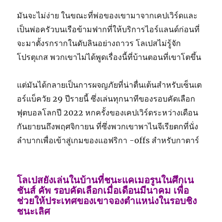
มันจะไม่ง่าย ในขณะที่พ่อของเขามาจากเคปเวิร์ดและ
เป็นพ่อครัวบนเรือข้ามฟากที่ให้บริการไอร์แลนด์ก่อนที่
จะมาตั้งรกรากในดับลินอย่างถาวร โลเปสไม่รู้จัก
โปรตุเกส พวกเขาไม่ได้พูดเรื่องนี้ที่บ้านตอนที่เขาโตขึ้น
แต่มันได้กลายเป็นการผจญภัยที่น่าตื่นเต้นสำหรับเซ็นเต
อร์แบ็ควัย 29 ปีรายนี้ ซึ่งเล่นทุกนาทีของรอบคัดเลือก
ฟุตบอลโลกปี 2022 หกครั้งของเคปเวิร์ดระหว่างเดือน
กันยายนถึงพฤศจิกายน ที่ซึ่งพวกเขาพาไนจีเรียตกที่นั่ง
ลำบากเพื่อเข้าสู่เกมของแอฟริกา -offs สำหรับกาตาร์
โลเปสยังเล่นในบ้านที่ชนะแคเมอรูนในศึกเน
ชันส์ คัพ รอบคัดเลือกเมื่อเดือนมีนาคม เพื่อ
ช่วยให้ประเทศของเขาจองตำแหน่งในรอบชิง
ชนะเลิศ