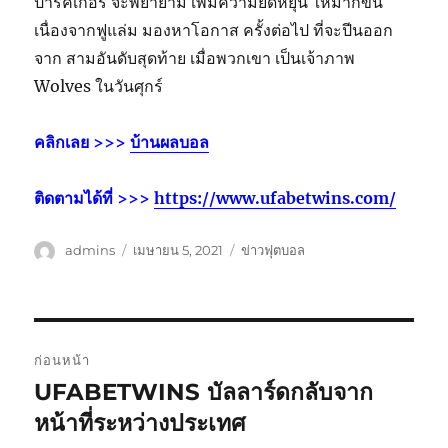
ปาร์คเกอร์ จะพยายาม เพิ่มความยืดหยุ่น ให้มากขึ้น
เนื่องจากฟูแล่ม มองหาโอกาส ครั้งต่อไป ที่จะปีนออก
จาก สามอันดับสุดท้าย เมื่อพวกเขา เป็นเจ้าภาพ
Wolves ในวันศุกร์
คลิกเลย >>>
บ้านผลบอล
ติดตามได้ที่ >>>
https://www.ufabetwins.com/
ผู้
เขียน
หมวด
admins
เมษายน 5, 2021
ข่าวฟุตบอล
เขียน
เมื่อ
หมู่
เมนู
ก่อนหน้า
นำทาง
UFABETWINS บัลลาร์ดกลับจาก
เรื่อง
ก่อน
หน้าที่ระหว่างประเทศ
เรื่อง
หน้า: