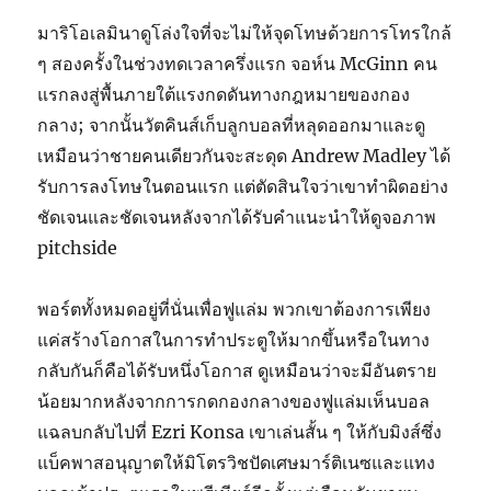
มาริโอเลมินาดูโล่งใจที่จะไม่ให้จุดโทษด้วยการโทรใกล้
ๆ สองครั้งในช่วงทดเวลาครึ่งแรก จอห์น McGinn คน
แรกลงสู่พื้นภายใต้แรงกดดันทางกฎหมายของกอง
กลาง; จากนั้นวัตคินส์เก็บลูกบอลที่หลุดออกมาและดู
เหมือนว่าชายคนเดียวกันจะสะดุด Andrew Madley ได้
รับการลงโทษในตอนแรก แต่ตัดสินใจว่าเขาทำผิดอย่าง
ชัดเจนและชัดเจนหลังจากได้รับคำแนะนำให้ดูจอภาพ
pitchside
พอร์ตทั้งหมดอยู่ที่นั่นเพื่อฟูแล่ม พวกเขาต้องการเพียง
แค่สร้างโอกาสในการทำประตูให้มากขึ้นหรือในทาง
กลับกันก็คือได้รับหนึ่งโอกาส ดูเหมือนว่าจะมีอันตราย
น้อยมากหลังจากการกดกองกลางของฟูแล่มเห็นบอล
แฉลบกลับไปที่ Ezri Konsa เขาเล่นสั้น ๆ ให้กับมิงส์ซึ่ง
แบ็คพาสอนุญาตให้มิโตรวิชปัดเศษมาร์ติเนซและแทง