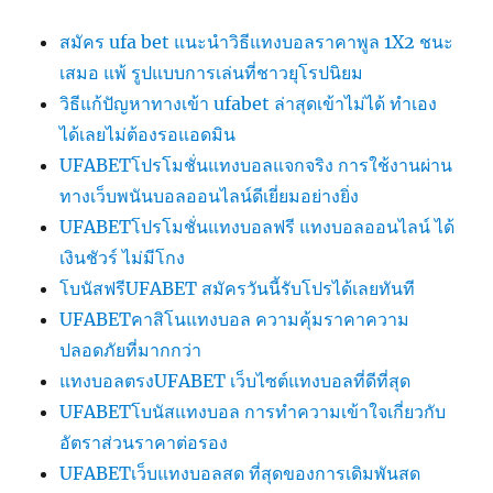
สมัคร ufa bet แนะนำวิธีแทงบอลราคาพูล 1X2 ชนะ
เสมอ แพ้ รูปแบบการเล่นที่ชาวยุโรปนิยม
วิธีแก้ปัญหาทางเข้า ufabet ล่าสุดเข้าไม่ได้ ทำเอง
ได้เลยไม่ต้องรอแอดมิน
UFABETโปรโมชั่นแทงบอลแจกจริง การใช้งานผ่าน
ทางเว็บพนันบอลออนไลน์ดีเยี่ยมอย่างยิ่ง
UFABETโปรโมชั่นแทงบอลฟรี แทงบอลออนไลน์ ได้
เงินชัวร์ ไม่มีโกง
โบนัสฟรีUFABET สมัครวันนี้รับโปรได้เลยทันที
UFABETคาสิโนแทงบอล ความคุ้มราคาความ
ปลอดภัยที่มากกว่า
แทงบอลตรงUFABET เว็บไซต์แทงบอลที่ดีที่สุด
UFABETโบนัสแทงบอล การทำความเข้าใจเกี่ยวกับ
อัตราส่วนราคาต่อรอง
UFABETเว็บแทงบอลสด ที่สุดของการเดิมพันสด