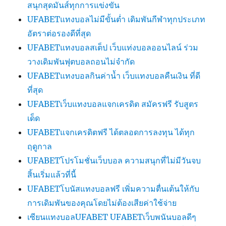
สนุกสุดมันส์ทุกการแข่งขัน
UFABETแทงบอลไม่มีขั้นต่ำ เดิมพันกีฬาทุกประเภท
อัตราต่อรองดีที่สุด
UFABETแทงบอลสเต็ป เว็บแท่งบอลออนไลน์ ร่วม
วางเดิมพันฟุตบอลถอนไม่จำกัด
UFABETแทงบอลกินค่าน้ำ เว็บแทงบอลคืนเงิน ที่ดี
ที่สุด
UFABETเว็บแทงบอลแจกเครดิต สมัครฟรี รับสูตร
เด็ด
UFABETแจกเครดิตฟรี ได้ตลอดการลงทุน ได้ทุก
ฤดูกาล
UFABETโปรโมชั่นเว็บบอล ความสนุกที่ไม่มีวันจบ
สิ้นเริ่มแล้วที่นี้
UFABETโบนัสแทงบอลฟรี เพิ่มความตื่นเต้นให้กับ
การเดิมพันของคุณโดยไม่ต้องเสียค่าใช้จ่าย
เซียนแทงบอลUFABET UFABETเว็บพนันบอลดีๆ