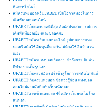
พิเศษหรือไม่?
สมัครแทงบอลฟรีUFABET เปิดโอกาสทองในการ
เดิมพันบอลออนไลน์
UFABETเว็บแทงบอลดีที่สุด สัมผัสประสบการณ์การ
เดิมพันที่ยอดเยี่ยมและปลอดภัย
UFABETสมัครเว็บบอลออนไลน์ รูปแบบการแทง
บอลเริ่มต้นใช้เงินทุนที่ต่างกันไม่ต้องใช้เงินจำนวน
เยอะ
UFABETสมัครแทงบอลเว็บตรง เข้าถึงการเดิมพัน
กีฬาอย่างเต็มรูปแบบ
UFABETเว็บตรงสมัครฟรี เข้าสู่โลกการพนันได้ทันที
UFABETเว็บตรงแทงบอล ข้อควรรู้ก่อน แทงบอล
ออนไลน์ผ่านมือถือกับเว็บพนันบอล
UFABETทางเข้าแทงบอลฟรี สมัครเว็บตรง ไม่โกง
แน่นอน
UFABETทางเข้าเว็บไซต์แม่ สร้างกำไรพนันบอล