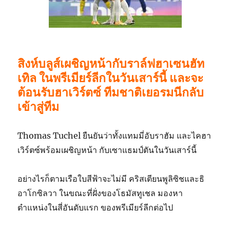
สิงห์บลูส์เผชิญหน้ากับราล์ฟฮาเซนฮัท
เทิล ในพรีเมียร์ลีกในวันเสาร์นี้ และจะ
ต้อนรับฮาเวิร์ตซ์ ทีมชาติเยอรมนีกลับ
เข้าสู่ทีม
Thomas Tuchel ยืนยันว่าทั้งแทมมี่อับราฮัม และไคฮา
เวิร์ตซ์พร้อมเผชิญหน้า กับเซาแธมป์ตันในวันเสาร์นี้
อย่างไรก็ตามเรือใบสีฟ้าจะไม่มี คริสเตียนพูลิซิชและธิ
อาโกซิลวา ในขณะที่ฝั่งของโธมัสทูเชล มองหา
ตำแหน่งในสี่อันดับแรก ของพรีเมียร์ลีกต่อไป