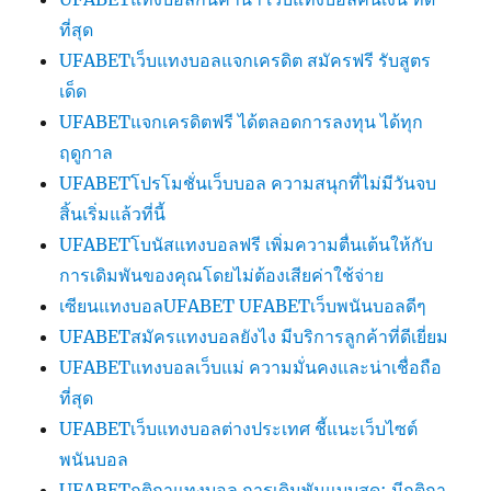
ที่สุด
UFABETเว็บแทงบอลแจกเครดิต สมัครฟรี รับสูตร
เด็ด
UFABETแจกเครดิตฟรี ได้ตลอดการลงทุน ได้ทุก
ฤดูกาล
UFABETโปรโมชั่นเว็บบอล ความสนุกที่ไม่มีวันจบ
สิ้นเริ่มแล้วที่นี้
UFABETโบนัสแทงบอลฟรี เพิ่มความตื่นเต้นให้กับ
การเดิมพันของคุณโดยไม่ต้องเสียค่าใช้จ่าย
เซียนแทงบอลUFABET UFABETเว็บพนันบอลดีๆ
UFABETสมัครแทงบอลยังไง มีบริการลูกค้าที่ดีเยี่ยม
UFABETแทงบอลเว็บแม่ ความมั่นคงและน่าเชื่อถือ
ที่สุด
UFABETเว็บแทงบอลต่างประเทศ ชี้แนะเว็บไซต์
พนันบอล
UFABETกติกาแทงบอล การเดิมพันแบบสด: มีกติกา