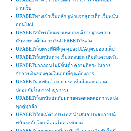
ผ่านเว็บ
UFABETทางเข้าเว็บหลัก ยูฟ่าแจกสูตรเด็ด เว็บพนัน
ออนไลน์
UFABETสมัครเว็บตรงแทงบอล มีรากฐานความ
มั่นคงทางด้านการเงินUFABETเงินสด
UFABETเว็บตรงที่ดีที่สุด คูปองUFAสูตรบอลสเต็ป
UFABETเว็บพนันตรง เว็บแทงบอล เดิมพันครบครัน
UFABETฝากถอนไม่มีขั้นต่ำ ความอิสระในการ
จัดการเงินของคุณในแบบที่คุณต้องการ
UFABETฝากขั้นต่ำ ความน่าเชื่อถือและความ
ปลอดภัยในการทำธุรกรรม
UFABETเว็บพนันอันดับ1 ถ่ายทอดสดตลอดการแข่ง
ทุกคู่ทุกลีก
UFABETเว็บแม่ต่างประเทศ นำเสนอประสบการณ์
พนันระดับโลก ที่คุณไม่ควรพลาด
UFABETเว็บแทงบอลดีสุด ตัวเลือกการเดิมพันในมี