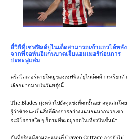
สี่วิธีที่เชฟฟิลด์ยูไนเต็ดสามารถเข้าแถวได้หลัง
จากที่จอห์นอีแกนบาดเจ็บแฮมเมอร์ก่อนการ
ปะทะฟูแล่ม
คริสวิลเดอร์นายใหญ่ของเชฟฟิลด์ยูไนเต็ดมีการเรียกตัว
เลือกมากมายในวันพรุ่งนี้
The Blades มุ่งหน้าไปยังคู่แข่งที่ตกชั้นอย่างฟูแล่มโดย
รู้ว่าชัยชนะเป็นสิ่งที่ต้องการอย่างแน่นอนหากพวกเขา
จะมีโอกาสใด ๆ ก็ตามที่จะอยู่รอดในเที่ยวบินชั้นนำ
อันที่จริงแม้สามคะแนนที่ Craven Cottage อาจยังไม่