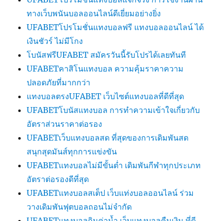
ทางเว็บพนันบอลออนไลน์ดีเยี่ยมอย่างยิ่ง
UFABETโปรโมชั่นแทงบอลฟรี แทงบอลออนไลน์ ได้
เงินชัวร์ ไม่มีโกง
โบนัสฟรีUFABET สมัครวันนี้รับโปรได้เลยทันที
UFABETคาสิโนแทงบอล ความคุ้มราคาความ
ปลอดภัยที่มากกว่า
แทงบอลตรงUFABET เว็บไซต์แทงบอลที่ดีที่สุด
UFABETโบนัสแทงบอล การทำความเข้าใจเกี่ยวกับ
อัตราส่วนราคาต่อรอง
UFABETเว็บแทงบอลสด ที่สุดของการเดิมพันสด
สนุกสุดมันส์ทุกการแข่งขัน
UFABETแทงบอลไม่มีขั้นต่ำ เดิมพันกีฬาทุกประเภท
อัตราต่อรองดีที่สุด
UFABETแทงบอลสเต็ป เว็บแท่งบอลออนไลน์ ร่วม
วางเดิมพันฟุตบอลถอนไม่จำกัด
UFABETแทงบอลกินค่าน้ำ เว็บแทงบอลคืนเงิน ที่ดี