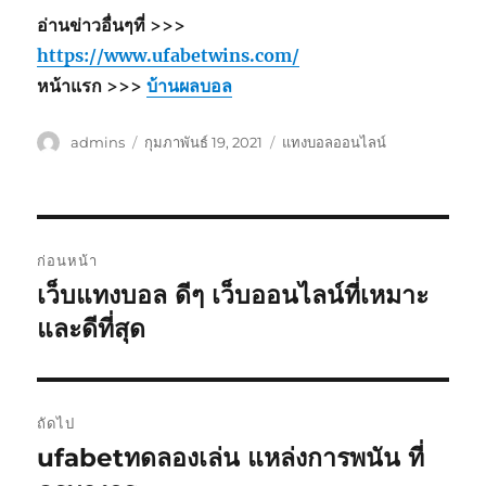
อ่านข่าวอื่นๆที่ >>>
https://www.ufabetwins.com/
หน้าแรก >>>
บ้านผลบอล
ผู้
เขียน
หมวด
admins
กุมภาพันธ์ 19, 2021
แทงบอลออนไลน์
เขียน
เมื่อ
หมู่
เมนู
ก่อนหน้า
นำทาง
เว็บแทงบอล ดีๆ เว็บออนไลน์ที่เหมาะ
เรื่อง
ก่อน
และดีที่สุด
เรื่อง
หน้า:
ถัดไป
ufabetทดลองเล่น แหล่งการพนัน ที่
เรื่อง