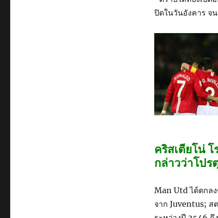
ปิดในวันอังคาร จน
คริสเตียโน่ โ
กล่าวว่าโปร
Man Utd ได้ตกลงข
จาก Juventus; สต
ระหว่างปี 2546 ถึ