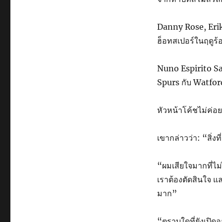
Danny Rose, Eri
ฮ็อทสเปอร์ในฤดูร้อ
Nuno Espirito Sa
Spurs กับ Watfor
หัวหน้าโค้ชไม่ค่อ
เขากล่าวว่า: “สิ่งท
“ผมเสียใจมากที่ไม
เราต้องตัดสินใจ และอ
มาก”
“ตราบใดที่ยังเปิดอ