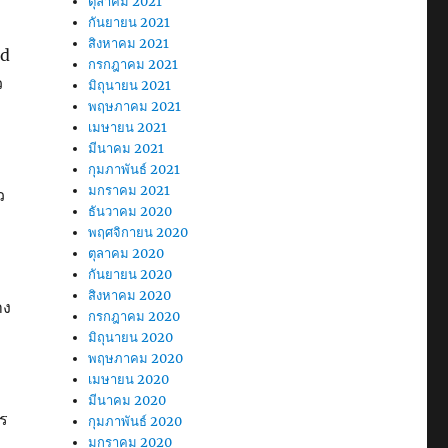
ตุลาคม 2021
กันยายน 2021
สิงหาคม 2021
nd
กรกฎาคม 2021
ว
มิถุนายน 2021
พฤษภาคม 2021
เมษายน 2021
มีนาคม 2021
่
กุมภาพันธ์ 2021
มกราคม 2021
ว
ธันวาคม 2020
พฤศจิกายน 2020
ตุลาคม 2020
กันยายน 2020
สิงหาคม 2020
าง
กรกฎาคม 2020
มิถุนายน 2020
พฤษภาคม 2020
เมษายน 2020
มีนาคม 2020
าร
กุมภาพันธ์ 2020
มกราคม 2020