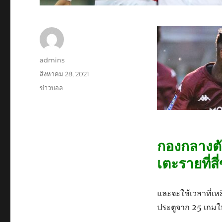
ผู้
admins
เขียน
เขียน
สิงหาคม 28, 2021
เมื่อ
หมวด
ข่าวบอล
หมู่
กองกลางตัว
เตะรายที่ส
และจะใช้เวลาที่เห
ประตูจาก 25 เกมให้