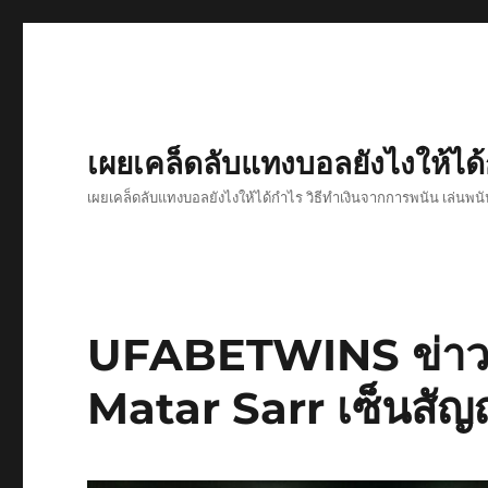
เผยเคล็ดลับแทงบอลยังไงให้ได
เผยเคล็ดลับแทงบอลยังไงให้ได้กำไร วิธีทำเงินจากการพนัน เล่นพน
UFABETWINS ข่าว
Matar Sarr เซ็นสัญ