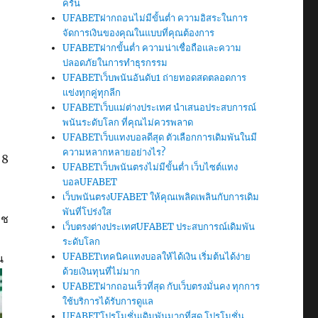
ครัน
UFABETฝากถอนไม่มีขั้นต่ำ ความอิสระในการ
จัดการเงินของคุณในแบบที่คุณต้องการ
UFABETฝากขั้นต่ำ ความน่าเชื่อถือและความ
ปลอดภัยในการทำธุรกรรม
UFABETเว็บพนันอันดับ1 ถ่ายทอดสดตลอดการ
แข่งทุกคู่ทุกลีก
UFABETเว็บแม่ต่างประเทศ นำเสนอประสบการณ์
พนันระดับโลก ที่คุณไม่ควรพลาด
UFABETเว็บแทงบอลดีสุด ตัวเลือกการเดิมพันในมี
ความหลากหลายอย่างไร?
 8
UFABETเว็บพนันตรงไม่มีขั้นต่ำ เว็บไซต์แทง
บอลUFABET
เว็บพนันตรงUFABET ให้คุณเพลิดเพลินกับการเดิม
พันที่โปร่งใส
ิช
เว็บตรงต่างประเทศUFABET ประสบการณ์เดิมพัน
ระดับโลก
UFABETเทคนิคแทงบอลให้ได้เงิน เริ่มต้นได้ง่าย
น
ด้วยเงินทุนที่ไม่มาก
UFABETฝากถอนเร็วที่สุด กับเว็บตรงมั่นคง ทุกการ
ใช้บริการได้รับการดูแล
UFABETโปรโมชั่นเดิมพันมากที่สุด โปรโมชั่น