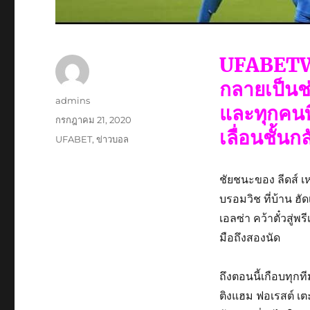
UFABETWIN
กลายเป็นช
ผู้
admins
และทุกคนที่
เขียน
เขียน
กรกฎาคม 21, 2020
เลื่อนชั้นกล
เมื่อ
หมวด
UFABET
,
ข่าวบอล
หมู่
ชัยชนะของ ลีดส์ เห
บรอมวิช ที่บ้าน ฮัด
เอลซ่า คว้าตั๋วสู่
มือถึงสองนัด
ถึงตอนนี้เกือบทุกที
ติงแฮม ฟอเรสต์ เตะ