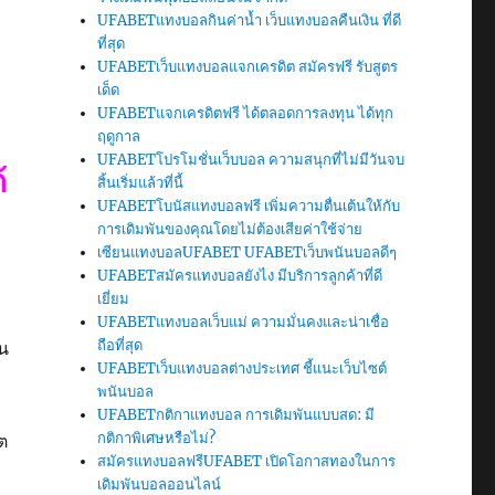
UFABETแทงบอลกินค่าน้ำ เว็บแทงบอลคืนเงิน ที่ดี
ที่สุด
UFABETเว็บแทงบอลแจกเครดิต สมัครฟรี รับสูตร
เด็ด
UFABETแจกเครดิตฟรี ได้ตลอดการลงทุน ได้ทุก
ฤดูกาล
UFABETโปรโมชั่นเว็บบอล ความสนุกที่ไม่มีวันจบ
้
สิ้นเริ่มแล้วที่นี้
UFABETโบนัสแทงบอลฟรี เพิ่มความตื่นเต้นให้กับ
การเดิมพันของคุณโดยไม่ต้องเสียค่าใช้จ่าย
เซียนแทงบอลUFABET UFABETเว็บพนันบอลดีๆ
UFABETสมัครแทงบอลยังไง มีบริการลูกค้าที่ดี
เยี่ยม
UFABETแทงบอลเว็บแม่ ความมั่นคงและน่าเชื่อ
ถือที่สุด
ใน
UFABETเว็บแทงบอลต่างประเทศ ชี้แนะเว็บไซต์
พนันบอล
UFABETกติกาแทงบอล การเดิมพันแบบสด: มี
กติกาพิเศษหรือไม่?
อต
สมัครแทงบอลฟรีUFABET เปิดโอกาสทองในการ
เดิมพันบอลออนไลน์