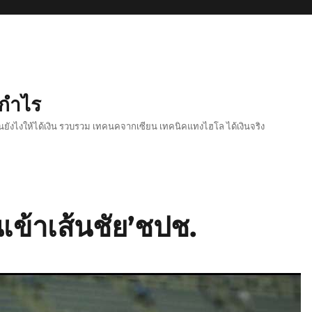
้กำไร
ันยังไงให้ได้เงิน รวบรวม เทคนคจากเซียน เทคนิคแทงไฮโล ได้เงินจริง
้าเส้นชัย’ชปช.