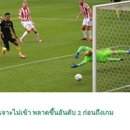
เจาะไม่เข้า พลาดขึ้นอันดับ 2 ก่อนถึงเกม