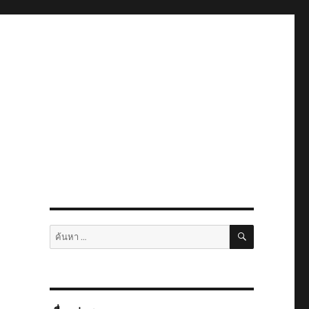
ค้นหา
ค้นหา: