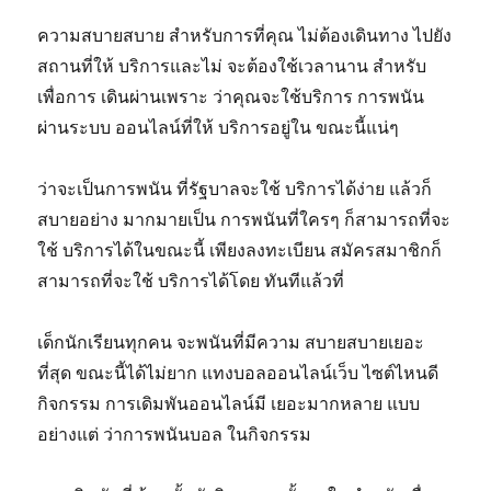
ความสบายสบาย สำหรับการที่คุณ ไม่ต้องเดินทาง ไปยัง
สถานที่ให้ บริการและไม่ จะต้องใช้เวลานาน สำหรับ
เพื่อการ เดินผ่านเพราะ ว่าคุณจะใช้บริการ การพนัน
ผ่านระบบ ออนไลน์ที่ให้ บริการอยู่ใน ขณะนี้แน่ๆ
ว่าจะเป็นการพนัน ที่รัฐบาลจะใช้ บริการได้ง่าย แล้วก็
สบายอย่าง มากมายเป็น การพนันที่ใครๆ ก็สามารถที่จะ
ใช้ บริการได้ในขณะนี้ เพียงลงทะเบียน สมัครสมาชิกก็
สามารถที่จะใช้ บริการได้โดย ทันทีแล้วที่
เด็กนักเรียนทุกคน จะพนันที่มีความ สบายสบายเยอะ
ที่สุด ขณะนี้ได้ไม่ยาก แทง​บอล​ออนไลน์​เว็บ ไซต์​ไหนดี​
กิจกรรม การเดิมพันออนไลน์มี เยอะมากหลาย แบบ
อย่างแต่ ว่าการพนันบอล ในกิจกรรม