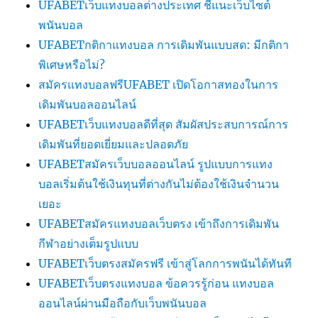
UFABETเว็บแทงบอลต่างประเทศ ชี้แนะเว็บไซต์
พนันบอล
UFABETกติกาแทงบอล การเดิมพันแบบสด: มีกติกา
พิเศษหรือไม่?
สมัครแทงบอลฟรีUFABET เปิดโอกาสทองในการ
เดิมพันบอลออนไลน์
UFABETเว็บแทงบอลดีที่สุด สัมผัสประสบการณ์การ
เดิมพันที่ยอดเยี่ยมและปลอดภัย
UFABETสมัครเว็บบอลออนไลน์ รูปแบบการแทง
บอลเริ่มต้นใช้เงินทุนที่ต่างกันไม่ต้องใช้เงินจำนวน
เยอะ
UFABETสมัครแทงบอลเว็บตรง เข้าถึงการเดิมพัน
กีฬาอย่างเต็มรูปแบบ
UFABETเว็บตรงสมัครฟรี เข้าสู่โลกการพนันได้ทันที
UFABETเว็บตรงแทงบอล ข้อควรรู้ก่อน แทงบอล
ออนไลน์ผ่านมือถือกับเว็บพนันบอล