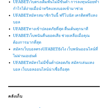
UFABETเว็บตรงเดิมพันไม่มีขั้นต่ำ การลงทุนน้อยทำ
กำไรได้ง่ายเมื่อนำทริคแทงบอลเข้ามาช่วย
UFABETสมัครสมาชิกวันนี้ ฟรีโบนัส เครดิตฟรีแทง
บอล
UFABETทางเข้าปลอดภัยที่สุด ตื่นเต้นทุกนาที
UFABETเว็บพนันคืนยอดเสีย ช่วยเหลือเมื่อคุณ
ต้องการมากที่สุด
สมัครเว็บบอลตรงUFABETยังไง เว็บพนันออนไลน์ที่
ไม่ผ่านเอเย่นต์
UFABETสมัครไม่มีขั้นต่ำปลอดภัย สมัครเล่นแทง
บอล เว็บบอลออนไลน์น่าเชื่อถือสุด
คลังเก็บ