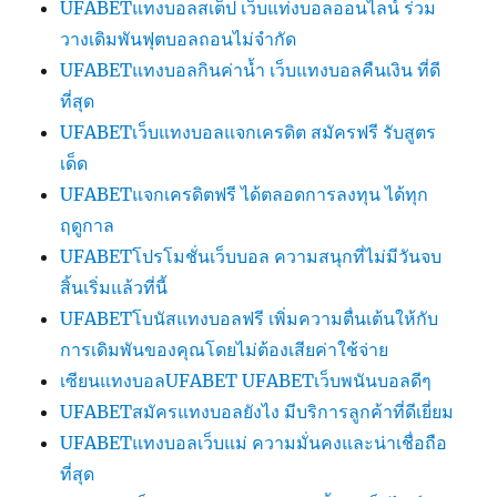
UFABETแทงบอลสเต็ป เว็บแท่งบอลออนไลน์ ร่วม
วางเดิมพันฟุตบอลถอนไม่จำกัด
UFABETแทงบอลกินค่าน้ำ เว็บแทงบอลคืนเงิน ที่ดี
ที่สุด
UFABETเว็บแทงบอลแจกเครดิต สมัครฟรี รับสูตร
เด็ด
UFABETแจกเครดิตฟรี ได้ตลอดการลงทุน ได้ทุก
ฤดูกาล
UFABETโปรโมชั่นเว็บบอล ความสนุกที่ไม่มีวันจบ
สิ้นเริ่มแล้วที่นี้
UFABETโบนัสแทงบอลฟรี เพิ่มความตื่นเต้นให้กับ
การเดิมพันของคุณโดยไม่ต้องเสียค่าใช้จ่าย
เซียนแทงบอลUFABET UFABETเว็บพนันบอลดีๆ
UFABETสมัครแทงบอลยังไง มีบริการลูกค้าที่ดีเยี่ยม
UFABETแทงบอลเว็บแม่ ความมั่นคงและน่าเชื่อถือ
ที่สุด