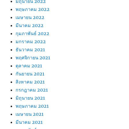
มิถุนายน 2022
พฤษภาคม 2022
เมษายน 2022
มีนาคม 2022
กุมภาพันธ์ 2022
มกราคม 2022
ธันวาคม 2021
พฤศจิกายน 2021
ตุลาคม 2021
กันยายน 2021
สิงหาคม 2021
กรกฎาคม 2021
มิถุนายน 2021
พฤษภาคม 2021
เมษายน 2021
มีนาคม 2021