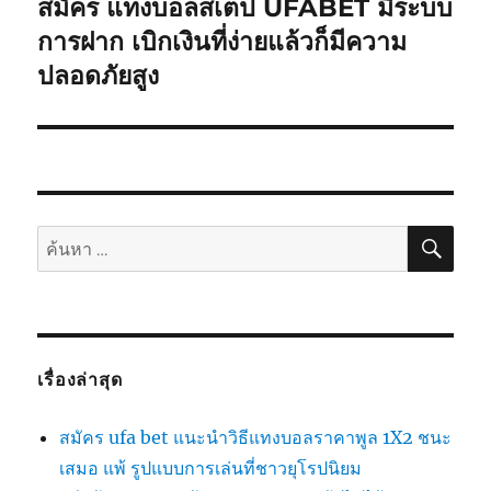
สมัคร แทงบอลสเต็ป UFABET มีระบบ
เรื่อง
ต่อ
การฝาก เบิกเงินที่ง่ายแล้วก็มีความ
ไป:
ปลอดภัยสูง
ค้นห
ค้นหา:
เรื่องล่าสุด
สมัคร ufa bet แนะนำวิธีแทงบอลราคาพูล 1X2 ชนะ
เสมอ แพ้ รูปแบบการเล่นที่ชาวยุโรปนิยม