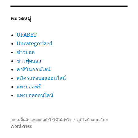
หมวดหมู่
UFABET
Uncategorized
ข่าวบอล
ข่าวฟุตบอล
คาสิโนออนไลน์
สมัครแทงบอลออนไลน์
แทงบอลฟรี
แทงบอลออนไลน์
เผยเคล็ดลับแทงบอลยังไงให้ได้กำไร
ภูมิใจนำเสนอโดย
WordPress