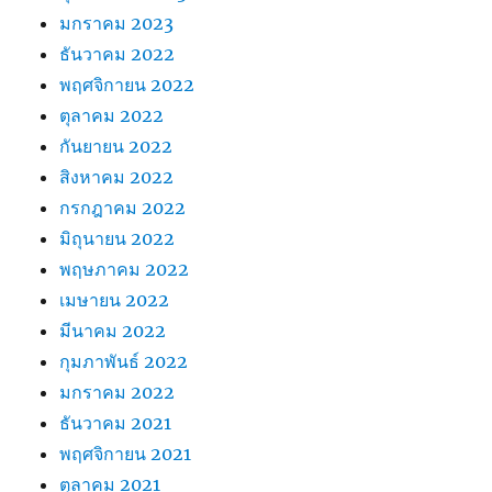
มกราคม 2023
ธันวาคม 2022
พฤศจิกายน 2022
ตุลาคม 2022
กันยายน 2022
สิงหาคม 2022
กรกฎาคม 2022
มิถุนายน 2022
พฤษภาคม 2022
เมษายน 2022
มีนาคม 2022
กุมภาพันธ์ 2022
มกราคม 2022
ธันวาคม 2021
พฤศจิกายน 2021
ตุลาคม 2021