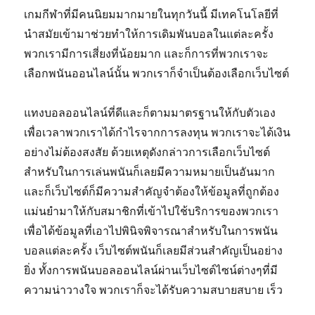
เกมกีฬาที่มีคนนิยมมากมายในทุกวันนี้ มีเทคโนโลยีที่
นำสมัยเข้ามาช่วยทำให้การเดิมพันบอลในแต่ละครั้ง
พวกเรามีการเสี่ยงที่น้อยมาก และก็การที่พวกเราจะ
เลือกพนันออนไลน์นั้น พวกเราก็จำเป็นต้องเลือกเว็บไซต์
แทงบอลออนไลน์ที่ดีและก็ตามมาตรฐานให้กับตัวเอง
เพื่อเวลาพวกเราได้กำไรจากการลงทุน พวกเราจะได้เงิน
อย่างไม่ต้องสงสัย ด้วยเหตุดังกล่าวการเลือกเว็บไซต์
สำหรับในการเล่นพนันก็เลยมีความหมายเป็นอันมาก
และก็เว็บไซต์ก็มีความสำคัญจำต้องให้ข้อมูลที่ถูกต้อง
แม่นยำมาให้กับสมาชิกที่เข้าไปใช้บริการของพวกเรา
เพื่อได้ข้อมูลที่เอาไปพินิจพิจารณาสำหรับในการพนัน
บอลแต่ละครั้ง เว็บไซต์พนันก็เลยมีส่วนสำคัญเป็นอย่าง
ยิ่ง ทั้งการพนันบอลออนไลน์ผ่านเว็บไซต์ไซน์ต่างๆที่มี
ความน่าวางใจ พวกเราก็จะได้รับความสบายสบาย เร็ว