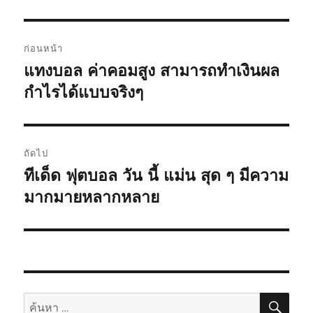
เมนู
ก่อนหน้า
นำทาง
แทงบอล ค่าคอมสูง สามารถทำเงินผล
เรื่อง
ก่อน
กำไรได้แบบจริงๆ
เรื่อง
หน้า:
ถัดไป
ทีเด็ด ฟุตบอล วัน นี้ แม่น สุด ๆ มีความ
เรื่อง
ต่อ
มากมายหลากหลาย
ไป:
ค้นห
ค้นหา: