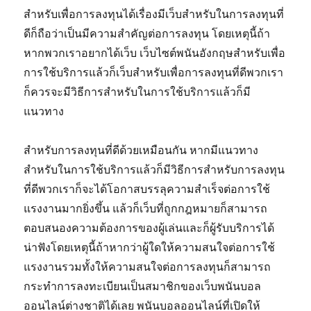
สำหรับเพื่อการลงทุนได้เรื่องมีเว็บสำหรับในการลงทุนที่
ดีก็ถือว่าเป็นมีความสำคัญต่อการลงทุน โดยเหตุนี้ถ้า
หากพวกเราอยากได้เว็บ เว็บไซต์พนันอังกฤษสำหรับเพื่อ
การใช้บริการแล้วก็เว็บสำหรับเพื่อการลงทุนที่ดีพวกเรา
ก็ควรจะมีวิธีการสำหรับในการใช้บริการแล้วก็มี
แนวทาง
สำหรับการลงทุนที่ดีด้วยเหมือนกัน หากมีแนวทาง
สำหรับในการใช้บริการแล้วก็มีวิธีการสำหรับการลงทุน
ที่ดีพวกเราก็จะได้โอกาสบรรลุความสำเร็จต่อการใช้
แรงงานมากยิ่งขึ้น แล้วก็เว็บที่ถูกกฎหมายก็สามารถ
ตอบสนองความต้องการของผู้เล่นและก็ผู้รับบริการได้
น่าฟังโดยเหตุนี้ถ้าหากว่าผู้ใดให้ความสนใจต่อการใช้
แรงงานรวมทั้งให้ความสนใจต่อการลงทุนก็สามารถ
กระทำการลงทะเบียนเป็นสมาชิกของเว็บพนันบอล
ออนไลน์ต่างชาติได้เลย พนันบอลออนไลน์ที่เปิดให้