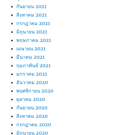
กันยายน 2021
สิงหาคม 2021
กรกฎาคม 2021
มิถุนายน 2021
พฤษภาคม 2021
เมษายน 2021
มีนาคม 2021
กุมภาพันธ์ 2021
มกราคม 2021
ธันวาคม 2020
พฤศจิกายน 2020
ตุลาคม 2020
กันยายน 2020
สิงหาคม 2020
กรกฎาคม 2020
มิถุนายน 2020