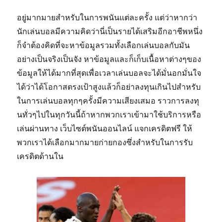
อยู่มากมายสำหรับในการพนันแต่ละครั้ง แต่ว่าหากว่า
นักเล่นบอลมีความคิดว่านี่เป็นรายได้เสริมอีกอาชีพหนึ่ง
ก็จำต้องคิดที่จะหาข้อมูลรวมทั้งเลือกเล่นบอลกับมัน
อย่างเป็นจริงเป็นจัง หาข้อมูลและก็เก็บเนื้อหาต่างๆของ
ข้อมูลให้ได้มากที่สุดเพื่อเวลาเล่นบอลจะได้มั่นอกมั่นใจ
ได้ว่าได้โอกาสตรงเป้าสูงแล้วก็อย่าลงทุนเกินไปสำหรับ
ในการเล่นบอลทุกๆครั้งมีความเสียงเสมอ ราวการลงทุ
นทั่วๆไปในทุกวันนี้ถ้าหากพวกเราเข้ามาใช้บริการหรือ
เล่นผ่านทาง เว็บไซต์พนันออนไลน์ แจกเครดิตฟรี ให้
พวกเราได้เลือกมากมายก่ายกองซึ่งสำหรับในการรับ
เครดิตด้านใน