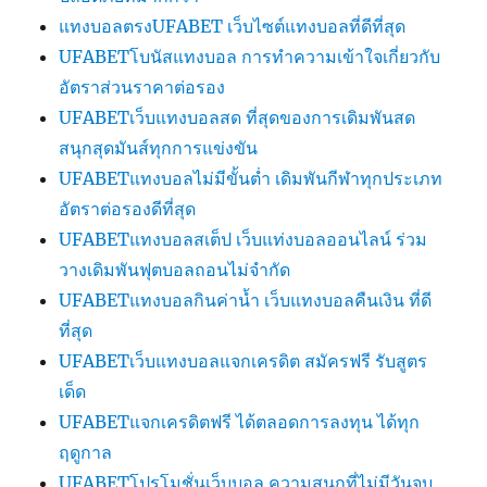
แทงบอลตรงUFABET เว็บไซต์แทงบอลที่ดีที่สุด
UFABETโบนัสแทงบอล การทำความเข้าใจเกี่ยวกับ
อัตราส่วนราคาต่อรอง
UFABETเว็บแทงบอลสด ที่สุดของการเดิมพันสด
สนุกสุดมันส์ทุกการแข่งขัน
UFABETแทงบอลไม่มีขั้นต่ำ เดิมพันกีฬาทุกประเภท
อัตราต่อรองดีที่สุด
UFABETแทงบอลสเต็ป เว็บแท่งบอลออนไลน์ ร่วม
วางเดิมพันฟุตบอลถอนไม่จำกัด
UFABETแทงบอลกินค่าน้ำ เว็บแทงบอลคืนเงิน ที่ดี
ที่สุด
UFABETเว็บแทงบอลแจกเครดิต สมัครฟรี รับสูตร
เด็ด
UFABETแจกเครดิตฟรี ได้ตลอดการลงทุน ได้ทุก
ฤดูกาล
UFABETโปรโมชั่นเว็บบอล ความสนุกที่ไม่มีวันจบ