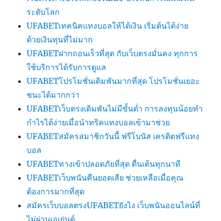
ระดับโลก
UFABETเทคนิคแทงบอลให้ได้เงิน เริ่มต้นได้ง่าย
ด้วยเงินทุนที่ไม่มาก
UFABETฝากถอนเร็วที่สุด กับเว็บตรงมั่นคง ทุกการ
ใช้บริการได้รับการดูแล
UFABETโปรโมชั่นเดิมพันมากที่สุด โปรโมชั่นเยอะ
ชนะได้มากกว่า
UFABETเว็บตรงเดิมพันไม่มีขั้นต่ำ การลงทุนน้อยทำ
กำไรได้ง่ายเมื่อนำทริคแทงบอลเข้ามาช่วย
UFABETสมัครสมาชิกวันนี้ ฟรีโบนัส เครดิตฟรีแทง
บอล
UFABETทางเข้าปลอดภัยที่สุด ตื่นเต้นทุกนาที
UFABETเว็บพนันคืนยอดเสีย ช่วยเหลือเมื่อคุณ
ต้องการมากที่สุด
สมัครเว็บบอลตรงUFABETยังไง เว็บพนันออนไลน์ที่
ไม่ผ่านเอเย่นต์