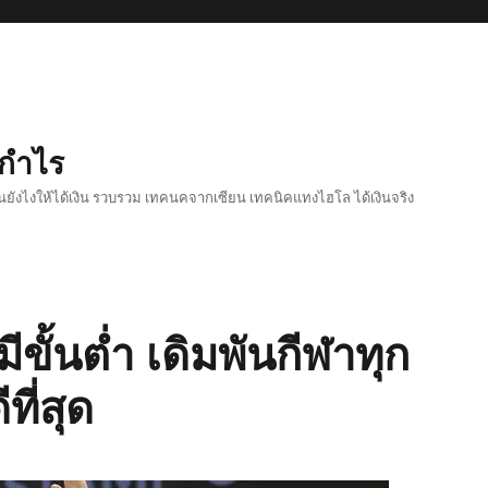
้กำไร
ันยังไงให้ได้เงิน รวบรวม เทคนคจากเซียน เทคนิคแทงไฮโล ได้เงินจริง
้นต่ำ เดิมพันกีฬาทุก
ี่สุด