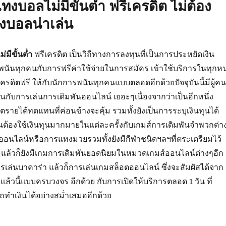
อลไม่มีขั้นต่ำ ฟรีเครดิต ไม่ต้อง
งบอลน่าเล่น
ีขั้นต่ำ
ฟรีเครดิต เป็นวิถีทางการลงทุนที่เป็นการประหยัดเงิน
พนันทุกคนกับการฟรีค่าใช้จ่ายในการสมัคร เข้าใช้บริการในทุกห
รดิตฟรี ให้กับนักการพนันทุกคนแบบตลอดอีกด้วยปัจจุบันนี้มีผู้คน
กับการเล่นการเดิมพันออนไลน์ เยอะๆเนื่องจากว่าเป็นอีกหนึ่ง
ายได้ทดแทนที่ค่อนข้างจะคุ้ม รวมทั้งยังเป็นการระบุเงินทุนได้
ป็นต้องใช้เงินทุนมากมายในแต่ละครั้งกับเกมส์การเดิมพันจำพวกต่า
อนไลน์หรือการแทงมวยรวมทั้งยังมีกีฬาชนิดฯลฯที่ตระเตรียมไว้
 แล้วก็ยังมีเกมการเดิมพันยอดนิยมในหมวดเกมส์ออนไลน์ต่างๆอีก
ารเล่นบาคาร่า แล้วก็การเล่นเกมสล็อตออนไลน์ ซึ่งจะสัมผัสได้จาก
ถึงแล้วนี้แบบครบวงจร อีกด้วย กับการเปิดให้บริการตลอด 1 วัน ที่
ทำเงินได้อย่างสม่ำเสมออีกด้วย