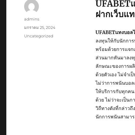
UFABETแทงบ
ฝากเว็บแท
ผู้
admins
เขียน
เขียน
มกราคม 25, 2024
UFABETแทงบอลไม่ม
เมื่อ
หมวด
Uncategorized
ลงทุนให้กับนักการ
หมู่
พร้อมด้วยการแจกเค
ส่วนมากหันมาลงทุน
ลักษณะของการผลิตร
ด้วยตัวเอง ไม่จำเ
ไม่ว่าการพนันบอลอ
ให้บริการกับทุกคน
ด้วย ไม่ว่าจะเป็นก
วิถีทางดังที่กล่าว
นักการพนันสามารถ