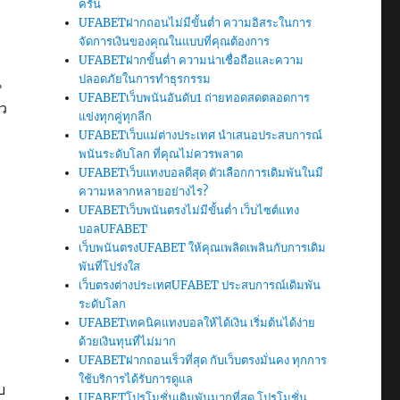
ครัน
UFABETฝากถอนไม่มีขั้นต่ำ ความอิสระในการ
จัดการเงินของคุณในแบบที่คุณต้องการ
UFABETฝากขั้นต่ำ ความน่าเชื่อถือและความ
ปลอดภัยในการทำธุรกรรม
น
UFABETเว็บพนันอันดับ1 ถ่ายทอดสดตลอดการ
ัว
แข่งทุกคู่ทุกลีก
UFABETเว็บแม่ต่างประเทศ นำเสนอประสบการณ์
พนันระดับโลก ที่คุณไม่ควรพลาด
UFABETเว็บแทงบอลดีสุด ตัวเลือกการเดิมพันในมี
ความหลากหลายอย่างไร?
UFABETเว็บพนันตรงไม่มีขั้นต่ำ เว็บไซต์แทง
บอลUFABET
เว็บพนันตรงUFABET ให้คุณเพลิดเพลินกับการเดิม
พันที่โปร่งใส
เว็บตรงต่างประเทศUFABET ประสบการณ์เดิมพัน
ระดับโลก
UFABETเทคนิคแทงบอลให้ได้เงิน เริ่มต้นได้ง่าย
ด้วยเงินทุนที่ไม่มาก
UFABETฝากถอนเร็วที่สุด กับเว็บตรงมั่นคง ทุกการ
ใช้บริการได้รับการดูแล
บ
UFABETโปรโมชั่นเดิมพันมากที่สุด โปรโมชั่น