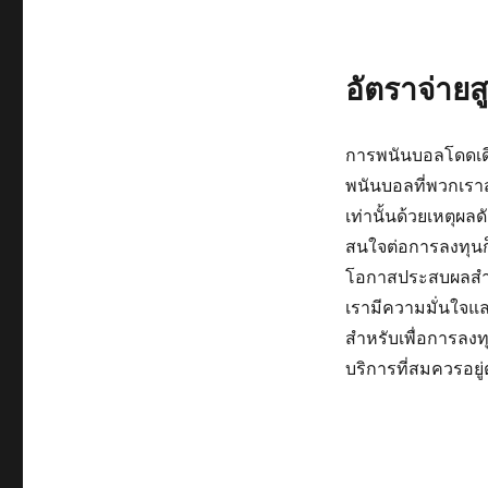
อัตราจ่าย
การพนันบอลโดดเดี่
พนันบอลที่พวกเราส
เท่านั้นด้วยเหตุผ
สนใจต่อการลงทุนก
โอกาสประสบผลสำเร
เรามีความมั่นใจและ
สำหรับเพื่อการลง
บริการที่สมควรอยู