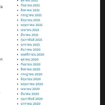
ตุลาคม 2021
กันยายน 2021
่อ
สิงหาคม 2021
กรกฎาคม 2021
มิถุนายน 2021
พฤษภาคม 2021
เมษายน 2021
มีนาคม 2021
กุมภาพันธ์ 2021
มกราคม 2021
ธันวาคม 2020
พฤศจิกายน 2020
าก
ตุลาคม 2020
กันยายน 2020
สิงหาคม 2020
กรกฎาคม 2020
มิถุนายน 2020
พฤษภาคม 2020
เมษายน 2020
น
มีนาคม 2020
กุมภาพันธ์ 2020
มกราคม 2020