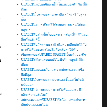
UFABETแทงบอลกินค่าน้ำ เว็บแทงบอลคืนเงิน ที่ดี
ที่สุด
UFABETเว็บแทงบอลแจกเครดิต สมัครฟรี รับสูตร
เด็ด
่
UFABETแจกเครดิตฟรี ได้ตลอดการลงทุน ได้ทุก
ฤดูกาล
UFABETโปรโมชั่นเว็บบอล ความสนุกที่ไม่มีวันจบ
สิ้นเริ่มแล้วที่นี้
UFABETโบนัสแทงบอลฟรี เพิ่มความตื่นเต้นให้กับ
ก
การเดิมพันของคุณโดยไม่ต้องเสียค่าใช้จ่าย
เซียนแทงบอลUFABET UFABETเว็บพนันบอลดีๆ
UFABETสมัครแทงบอลยังไง มีบริการลูกค้าที่ดี
ย
เยี่ยม
UFABETแทงบอลเว็บแม่ ความมั่นคงและน่าเชื่อ
ถือที่สุด
UFABETเว็บแทงบอลต่างประเทศ ชี้แนะเว็บไซต์
พนันบอล
UFABETกติกาแทงบอล การเดิมพันแบบสด: มี
่ง
กติกาพิเศษหรือไม่?
สมัครแทงบอลฟรีUFABET เปิดโอกาสทองในการ
เดิมพันบอลออนไลน์