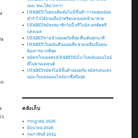
เยอะ ชนะได้มากกว่า
UFABETเว็บตรงเดิมพันไม่มีขั้นต่ำ การลงทุนน้อย
ง
ทำกำไรได้ง่ายเมื่อนำทริคแทงบอลเข้ามาช่วย
UFABETสมัครสมาชิกวันนี้ ฟรีโบนัส เครดิตฟรี
แทงบอล
UFABETทางเข้าปลอดภัยที่สุด ตื่นเต้นทุกนาที
ุน
UFABETเว็บพนันคืนยอดเสีย ช่วยเหลือเมื่อคุณ
ต้องการมากที่สุด
สมัครเว็บบอลตรงUFABETยังไง เว็บพนันออนไลน์
ที่ไม่ผ่านเอเย่นต์
UFABETสมัครไม่มีขั้นต่ำปลอดภัย สมัครเล่นแทง
บอล เว็บบอลออนไลน์น่าเชื่อถือสุด
วก
น
คลังเก็บ
้ว
กรกฎาคม 2026
มิถุนายน 2026
กุมภาพันธ์ 2024