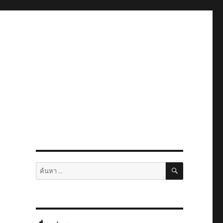
ค้นหา
ค้นหา: