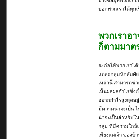
บางข้อมูลพวกเราก
บอกพวกเราได้ทุกเรื่
พวกเราอาจ
ก็ตามมาต
จะก่อให้พวกเราได้ร
แต่ละกลุ่มนักสัมผั
เหล่านี้ สามารถช่วย
เห็นผลผลกำไรซึ่งเ
อยากกำไรสูงสุดอยู่
มีความน่าจะเป็น ไป
น่าจะเป็นสำหรับใน
กลุ่ม ที่มีความใกล้
เพียงแต่เจ้า ของบ้