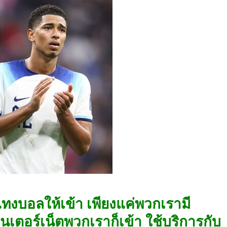
บอลให้เข้า เพียงแค่พวกเรามี
เตอร์เน็ตพวกเราก็เข้า ใช้บริการกับ