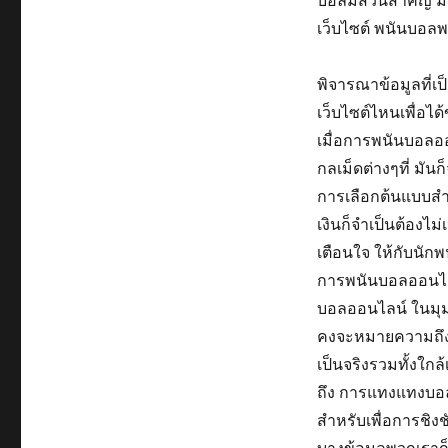
บอลมีส่วนสำคัญ ม
เว็บไซต์ พนันบอลพว
พิจารณาข้อมูลที่เป
เว็บไซต์ไหนเพื่อได
เมื่อการพนันบอลออ
กลเม็ดต่างๆที่ มั
การเลือกต้นแบบสำห
เงินก็จำเป็นต้องไม
เตือนใจ ให้กับนัก
การพนันบอลออนไลน
บอลออนไลน์ ในมุมขอ
คงจะหมายความถึง น
เป็นจริงรวมทั้งใกล
ถึง การแทงแทงบอล
สำหรับเพื่อการชิงชั