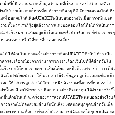
ะนั้นนี้ก็มี ความน่าจะเป็นสูงว่ากลุ่มที่เป็นบอลรองได้โอกาสที่จะ
ย่างไม่ยากเย็นและก็ควรที่จะทำการเลือกคู่ที่มี อัตราต่อรองใกล้เคีย
กษณะที่ ออกจะใกล้เคียงUFABETพนันบอลอย่างไรเมื่อการพนันบอล
 รวมทั้งพวกเราก็รู้อยู่แล้วว่าการแทงบอลออนไลน์ถือได้ว่าเป็นการ
ึ่งซึ่งก็จะมีการเสี่ยงอยู่แล้วในแต่ละครั้งสำหรับการ ที่พวกเราลงท
หาแนวทาง หรือวิถีทางที่จะลดการเสี่ยง
่สุดให้ ได้ด้วยในแต่ละครั้งอย่างการเลือกUFABETซึ่งนับได้ว่า เป็น
กเราควรจะเลือกเนื่องจากว่าหากพวก เราเลือกเว็บไซต์ที่ดีสำหรับใน
ั้นก็จะก่อให้พวกเราลดการเสี่ยงได้อย่างหนึ่งด้วยเพราะว่า การที่พ
ดีนั้นเว็บไซต์จะช่วยทำให้ พวกเราได้รับข้อมูลที่ถูกต้องเยอะขึ้น แล้ว
ารณาให้ได้การถูกต้องได้อีกทางหนึ่ง ด้วยรวมทั้งการที่พวกเราได้
่นยำนั้นจะมี ผลให้พวกเราเลือกแบบอย่างที่จะลงทุน ได้ง่ายมากยิ่งขึ้
ากขึ้นด้วยในแต่ ละครั้งของการลงทุนUFABETพนันบอลอย่างไรแล
ง ต้องการอย่างไม่ต้องสงสัยสำหรับนักเสี่ยงโชคบอลทุกๆคนสำหรับเพื่อ
บเว็บต่างๆรวมทั้งการที่จะเข้าถึงเกมการพนันบอลได้ทุกจำเป็นต้อง