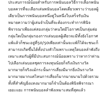
ประสบการณ์น้อยสำหรับการพนันบอลวิธีการเลือกพนัน
บอลควรที่จะเลือกเล่นพนันบอลโดดเดี่ยวเพราะว่าบอลผู้
เดียวเป็นการพนันบอลหนึ่งคู่ในหนึ่งใบเสร็จรับเงิน
หมายความว่าผู้เล่นจำเป็นที่จะต้องกระทำการพินิจ
พิจารณาเพียงแค่สองกลุ่มว่าคนใดมีโอกาศเป็นกลุ่มต่อ
กลุ่มใดเป็นกลุ่มรองการเล่นบอลผู้เดียวจะมีทั้งยังโอกาศ
แพ้แล้วก็ชนะอยู่ที่50/50เพียงเท่านั้นจะแพ้ก็ได้จะชนะก็
สามารถเกิดขึ้นได้ทั้งปวงหัวใจเพราะเหตุใดบอลลำพังถึง
เหมาะสมกับผู้ที่มีประสบการณ์น้อยเพราะว่าหากว่าท่าน
ไปเลือกเล่นบอลชุดการลงทุนน้อยก็จริงเงินรางวัล
มากมายก็จริงแม้กระนั้นการเสี่ยงมีมากยิ่งเงินรางวัล
มากมายมากแค่ไหนการเสี่ยงก็มากมายนามไปด้วยรวม
ทั้งที่สำคัญยิ่งแทงมากมายก็จำเป็นต้องพินิจพิจารณา
เยอะแยะ การพนันบอลลำพังเหมาะสมที่สุดแล้ว