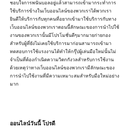
ชอบใจการพนันบอลอยู่แล้วสามารถเข้ามากระทำการ
ใช้บริการข้างในเว็บออนไลน์ของพวกเราได้พวกเรา
ยินดีให้บริการกับทุกคนที่อยากเข้ามาใช้บริการกับทาง
เว็บออนไลน์ของพวกเราตอนนี้ลักษณะของการนำไปใช้
งานของพวกเรานั้นมีโปรโมชั่นดีๆมากมายก่ายกอง
สำหรับผู้ที่ยังไม่เคยใช้บริการมาก่อนสามารถเข้ามา
ทดสอบการใช้แรงงานได้ทำให้กรุ๊ปผู้เล่นมือใหม่นั้นไม่
จำเป็นที่ต้องกำเนิดความวิตกกังวลสำหรับการใช้งาน
ด้วยเหตุว่าทางเว็บออนไลน์ของพวกเรามีลักษณะของ
การนำไปใช้งานที่มีความเหมาะสมสำหรับมือใหม่อย่าง
มาก
ออนไลน์วันนี้ โปรดี