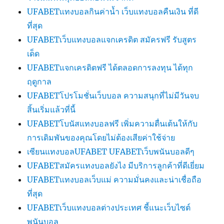
UFABETแทงบอลกินค่าน้ำ เว็บแทงบอลคืนเงิน ที่ดี
ที่สุด
UFABETเว็บแทงบอลแจกเครดิต สมัครฟรี รับสูตร
เด็ด
UFABETแจกเครดิตฟรี ได้ตลอดการลงทุน ได้ทุก
ฤดูกาล
UFABETโปรโมชั่นเว็บบอล ความสนุกที่ไม่มีวันจบ
สิ้นเริ่มแล้วที่นี้
UFABETโบนัสแทงบอลฟรี เพิ่มความตื่นเต้นให้กับ
การเดิมพันของคุณโดยไม่ต้องเสียค่าใช้จ่าย
เซียนแทงบอลUFABET UFABETเว็บพนันบอลดีๆ
UFABETสมัครแทงบอลยังไง มีบริการลูกค้าที่ดีเยี่ยม
UFABETแทงบอลเว็บแม่ ความมั่นคงและน่าเชื่อถือ
ที่สุด
UFABETเว็บแทงบอลต่างประเทศ ชี้แนะเว็บไซต์
พนันบอล