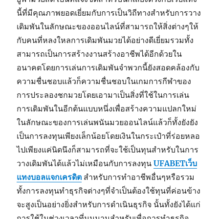
นี้ที่มีคุณภาพยอดเยี่ยมกับการเป็นวิถีทางสำหรับการวาง
เดิมพันในลักษณะของออนไลน์ที่สามารถให้สิ่งต่างๆให้
กับคนที่หลงใหลการเดิมพันมวยได้อย่างดีเยี่ยมรวมทั้ง
สามารถเป็นการสร้างงานสร้างอาชีพได้อีกด้วยใน
อนาคตโดยการเล่นการเดิมพันจำพวกนี้ยังสอดคล้องกับ
ความชื่นชอบแล้วก็ความชื่นชอบในเกมการกีฬาของ
การประลองชกมวยโดยเอามาเป็นสิ่งที่ใช้ในการเล่น
การเดิมพันในอีกต้นแบบหนึ่งเพื่อสร้างความแปลกใหม่
ในลักษณะของการเล่นพนันมวยออนไลน์แล้วก็ทั้งยังยัง
เป็นการลงทุนเพียงเล็กน้อยโดยเงินในกระเป๋าที่ร่อยหลอ
ไปเพียงแค่นิดนึงก็สามารถที่จะใช้เป็นทุนสำหรับในการ
วางเดิมพันได้แล้วไม่เหมือนกับการลงทุน
UFABETเว็บ
แทงบอลแจกเครดิต
สำหรับการทำอาชีพอื่นๆหรือรวม
ทั้งการลงทุนทำธุรกิจต่างๆที่จำเป็นต้องใช้ทุนที่ค่อนข้าง
จะสูงเป็นอย่างยิ่งสำหรับการดำเนินธุรกิจ นั้นทั้งยังได้แก่
การใช้ในช่วงเวลาที่นมนานสำหรับเพื่อการทำธุรกิจ