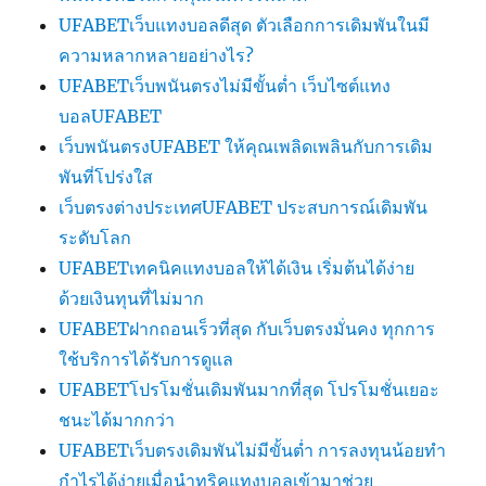
UFABETเว็บแทงบอลดีสุด ตัวเลือกการเดิมพันในมี
ความหลากหลายอย่างไร?
UFABETเว็บพนันตรงไม่มีขั้นต่ำ เว็บไซต์แทง
บอลUFABET
เว็บพนันตรงUFABET ให้คุณเพลิดเพลินกับการเดิม
พันที่โปร่งใส
เว็บตรงต่างประเทศUFABET ประสบการณ์เดิมพัน
ระดับโลก
UFABETเทคนิคแทงบอลให้ได้เงิน เริ่มต้นได้ง่าย
ด้วยเงินทุนที่ไม่มาก
UFABETฝากถอนเร็วที่สุด กับเว็บตรงมั่นคง ทุกการ
ใช้บริการได้รับการดูแล
UFABETโปรโมชั่นเดิมพันมากที่สุด โปรโมชั่นเยอะ
ชนะได้มากกว่า
UFABETเว็บตรงเดิมพันไม่มีขั้นต่ำ การลงทุนน้อยทำ
กำไรได้ง่ายเมื่อนำทริคแทงบอลเข้ามาช่วย