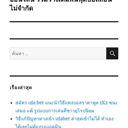
ไป:
ไม่จำกัด
ค้นห
ค้นหา:
เรื่องล่าสุด
สมัคร ufa bet แนะนำวิธีแทงบอลราคาพูล 1X2 ชนะ
เสมอ แพ้ รูปแบบการเล่นที่ชาวยุโรปนิยม
วิธีแก้ปัญหาทางเข้า ufabet ล่าสุดเข้าไม่ได้ ทำเอง
ได้เลยไม่ต้องรอแอดมิน