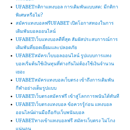
UFABETกติกาแทงบอล การเดิมพันแบบสด: มีกติกา
พิเศษหรือไม่?
สมัครแทงบอลฟรีUFABET เปิดโอกาสทองในการ
เดิมพันบอลออนไลน์
UFABETเว็บแทงบอลดีที่สุด สัมผัสประสบการณ์การ
เดิมพันที่ยอดเยี่ยมและปลอดภัย
UFABETสมัครเว็บบอลออนไลน์ รูปแบบการแทง
บอลเริ่มต้นใช้เงินทุนที่ต่างกันไม่ต้องใช้เงินจำนวน
เยอะ
UFABETสมัครแทงบอลเว็บตรง เข้าถึงการเดิมพัน
กีฬาอย่างเต็มรูปแบบ
UFABETเว็บตรงสมัครฟรี เข้าสู่โลกการพนันได้ทันที
UFABETเว็บตรงแทงบอล ข้อควรรู้ก่อน แทงบอล
ออนไลน์ผ่านมือถือกับเว็บพนันบอล
UFABETทางเข้าแทงบอลฟรี สมัครเว็บตรง ไม่โกง
แน่นอน