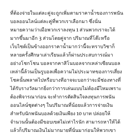
ที่ต้องจ่ายในแต่ละคู่จะถูกเพิ่มตามราคาน้ำของการพนัน
บอลออนไลน์แต่ละคู่ที่พวกเราเลือกมา ซึ่งนั่น
หมายความว่าเมือพวกเราลงทุน 1 ส่วนพวกเราจะได้
มากขึ้นมาอีก 3 ส่วนโดยคู่จาก ปริมาณที่โต๊ะหรือ
เว็บไซต์เป็นข้างออกราคาน้ำมากว่านี้จะทราบวิชาก็
หลายครั้งศึกษาเล่าเรียนแล้วก็ผ่านประสบการณ์มา
อย่างโชกโชน บอลจากคาสิโนบอลจากเหล่าเซียนบอล
เหล่านี้ล้วนเป็นรูบอลเพื่อความไม่ประมาทของการเสี่ยง
โชคนั้นพลาดไปหรือบางทีอาจจะบอกว่าจะมีช่องทางที่
ได้รับรางวัลมากยิ่งกว่าการเล่นแบบไม่ต้องมีไหมเพราะ
ต้องพิจารณาก่อน จะทำการตัดสินใจลงทุนการพนัน
ออนไลน์ชุดต่างๆ ในปริมาณที่น้อยแล้วการจ่ายเงิน
สำหรับนักพนันบอลด้วยเงินเพียง 10 บาท ปล่อยให้
จำนวนนั้นต้องมีขอบเขตไม่เท่าไรนัก สามารถหาให้ได้
แล้วก็ปริมาณเงินไม่มากมายที่นั่นมาก่อนให้พวกเขา