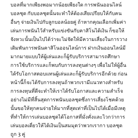
บอลที่มากเพียงพอมากน้อยเพียงใด การพนันออนไลน์
บอลชุด กับบอลชุดนั้นจะทำให้ต้องเสียเปรียบให้กับคน
อื่นๆ จ่ายเงินไปกับลูกบอลน้อยคู่ ถ้าหากคุณเลือกเพิ่มค่า
เล่นการพนันไว้สำหรับแข่งขันกับคาสิโนได้เงิน ก็ขอให้
จังหวะนั้นเป็นไปได้ว่าจะไม่จัดให้มีความเสี่ยงในการวาง
เดิมพันการพนันคาสิโนออนไลน์การ ฝากเงินออนไลน์มี
มากมายแบบให้ผู้เล่นและก็ผู้รับบริการสามารถศึกษา
การใช้บริการและก็พบกับการลงทุนต่างๆ เพื่อไม่ให้ผู้อื่น
ได้รับโอกาสตอบแทนผู้เล่นและก็ผู้รับบริการอีกด้วย ก่อน
หน้านี้ก็จะได้รับการลงทุนถ้าพวกเรามีแนวทางสำหรับ
การลงทุนที่ดีจะทำให้เราได้รับโอกาสและความสำเร็จ
อย่างไม่มีที่สิ้นสุดการพนันบอลชุดซึ่งการเสี่ยงโชคด้วย
นั้นขอให้ทุกคนจ่ายให้มากที่สุดเท่าที่เป็นไปได้เมื่อมีเหตุ
ที่ทำให้การเล่นบอลชุดได้โอกาสที่มั่งคั่งและไวกว่าการ
เล่นบอลเดี่ยวให้ได้เงินเป็นสมมุตว่าพวกเรากา บอลชุด
ถูก 3 คู่