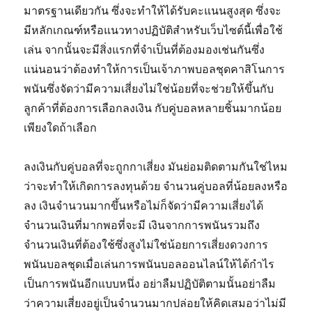
มาตรฐานเดียวกัน ซึ่งจะทำให้ได้รับคะแนนสูงสุด ซึ่งจะ
มีหลักเกณฑ์หรือแนวทางปฏิบัติสำหรับเว็บไซต์นี้เพื่อใช้
เล่น จากนั้นจะมีสิ่งแรกที่จำเป็นที่ต้องมองเช่นกันซึ่ง
แน่นอนว่าต้องทำให้การเป็นเจ้าภาพบอลชุดคาสิโนการ
พนันซึ่งจัดว่ามีความเสี่ยงไม่ใช่น้อยที่จะช่วยให้ขึ้นกับ
ลูกค้าที่ต้องการเลือกลงเงิน กับคู่บอลหลายชิ้นมากน้อย
เพียงใดถ้าเลือก
ลงเงินกับคู่บอลที่จะถูกกาเสี่ยง มันย่อมติดตามกันใช่ไหม
ว่าจะทำให้เกิดการลงทุนด้วย จำนวนคู่บอลที่น้อยลงหรือ
ลง เงินจำนวนมากขึ้นหรือไม่ก็จัดว่ามีความเสี่ยงได้
จำนวนเงินที่มากพอที่จะมี เงินจากการพนันรวมถึง
จำนวนเงินที่ต้องใช้ซึ่งสูงไม่ใช่น้อยการเสี่ยงดวงการ
พนันบอลชุดเมื่อเล่นการพนันบอลออนไลน์ให้ได้กำไร
เป็นการพนันอีกแบบหนึ่ง อย่าลืมปฏิบัติตามนั้นอย่าลืม
ว่าความเสี่ยงอยู่เป็นจำนวนมากปล่อยให้คิดเสมอว่าไม่มี