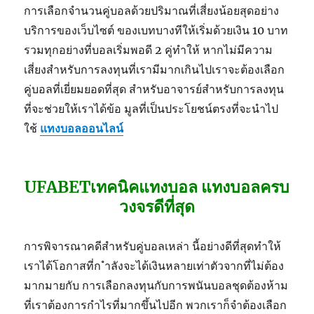
การเลือกจำนวนคู่บอลด้วยปริมาณที่เสี่ยงน้อยสุดอย่าง
บริการของเว็บไซต์ ของเบทบางทีให้เริ่มด้วยเงิน 10 บาท
รวมทุกอย่างที่บอลเริ่มพอดี 2 คู่ทำให้ หากไม่มีความ
เสี่ยงสำหรับการลงทุนที่เรามีมากเกินไปเราจะต้องเลือก
คู่บอลที่เยี่ยมยอดที่สุด สำหรับอาจารย์สำหรับการลงทุน
ที่จะช่วยให้เราได้ข้อ มูลที่เป็นประโยชน์ตรงที่จะนำไป
ใช้
แทงบอลออนไลน์
UFABETเทคนิคแทงบอล แทงบอลครบ
วงจรดีที่สุด
การพิจารณาคดีสำหรับคู่บอลเหล่า นี้อย่างดีที่สุดทำให้
เราได้โอกาสที่ก ำลังจะได้เงินหลายเท่าตัวจากที่ไม่ต้อง
มากมายกับ การเลือกลงทุนกับการพนันบอลชุดต้องห้าม
ที่เราต้องการกำไรที่มากขึ้นไปอีก พวกเราก็จำต้องเลือก