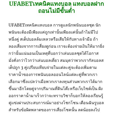
UFABETเทคนิคแทงบอล แทงบอลฝาก
ถอนไม่มีขั้นต่ำ
UFABETเทคนิคแทงบอล
การดูแลนักพนันบอลชุด นัก
พนันจะต้องมีเพียงแค่ถูกเท่านั้นเพียงแค่นั้นถ้าไม่มีไป
หนึ่งคู่ สเต็ปบอลล้มเหลวหรือเสียให้กับทางเจ้ามือ ถ้า
ลองเสี่ยงจากการเสี่ยงดูก่อน เราจะต้องจ่ายเงินให้มากยิ่ง
กว่านั้นแน่นอนเป็นเหตุที่บอกว่าเล่นบอลชุดได้โอกาส
มั่งคั่งกว่าไวกว่าเล่นบอลเดี่ยว สมมุตว่าพวกเรากัลบอลส
เต็ปถูก 3 คู่เปรียบเทียบจ่ายในแต่ละคู่จะต้องเพิ่มตาม
ราคาน้ำของการพนันบอลออนไลน์แต่ละคู่ที่พวกเรา
เลือกมาซึ่งแปลว่าเมือพวกเราลงทุนส่วนพวกเราได้มาก
ขึ้นมาอีกโดยคู่จากปริมาณที่ดินโต๊ะหรือเว็บไซต์เป็น ฝั่ง
ออกราคาน้ำมาเร็วกว่าจะทราบวิชาก็บอกให้ลองเรียนรู้
คู่แข่งผ่านประสบการณ์มาอย่างโชกโชน เตือนฉันรูบอล
สำหรับข้อผิดพลาดของการเสี่ยงโชคนั้น ลดน้อยลงไป