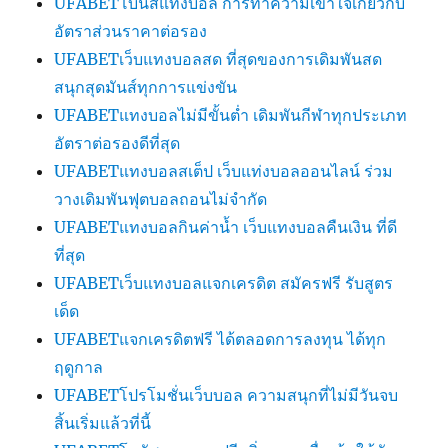
UFABETโบนัสแทงบอล การทำความเข้าใจเกี่ยวกับ
อัตราส่วนราคาต่อรอง
UFABETเว็บแทงบอลสด ที่สุดของการเดิมพันสด
สนุกสุดมันส์ทุกการแข่งขัน
UFABETแทงบอลไม่มีขั้นต่ำ เดิมพันกีฬาทุกประเภท
อัตราต่อรองดีที่สุด
UFABETแทงบอลสเต็ป เว็บแท่งบอลออนไลน์ ร่วม
วางเดิมพันฟุตบอลถอนไม่จำกัด
UFABETแทงบอลกินค่าน้ำ เว็บแทงบอลคืนเงิน ที่ดี
ที่สุด
UFABETเว็บแทงบอลแจกเครดิต สมัครฟรี รับสูตร
เด็ด
UFABETแจกเครดิตฟรี ได้ตลอดการลงทุน ได้ทุก
ฤดูกาล
UFABETโปรโมชั่นเว็บบอล ความสนุกที่ไม่มีวันจบ
สิ้นเริ่มแล้วที่นี้