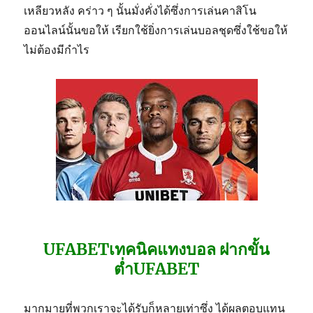
เหลียวหลัง คร่าว ๆ นั้นมั่งคั่งได้ซึ่งการเล่นคาสิโน
ออนไลน์นั้นขอให้ เรียกใช้ยิ่งการเล่นบอลชุดซึ่งใช้ขอให้
ไม่ต้องมีกำไร
UFABETเทคนิคแทงบอล
ฝากขั้น
ต่ำUFABET
มากมายที่พวกเราจะได้รับก็หลายเท่าซึ่ง ได้ผลตอบแทน