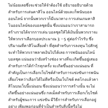
ไม่น้อยเลยซึ่งจะช่วยให้จำต้องใช้ อธิบายอธิบายด้วย
สำหรับการเล่นคาสิโน ออนไลน์ด้วยและก็พนันบอล
ออนไลน์ จากนั้นพวกเราก็มีแนวทาง การเล่นเกมคาสิ
โนออนไลน์ของบอลชุดนั้น ซึ่งแน่นอนว่าเราสามารถ
สร้างรายได้จากการเล่น บอลชุดให้ได้เงินนั้นพวกเราจะ
ให้พวกเราเลือกบอลประมาณ 3 –5 คู่ต่อกำไรรับ ซึ่ง
ปริมาณที่คาสิโนเสี่ยงต่ำ ที่สุดสำหรับการลงทุน ไปสักคู่
จะทำให้พวกเราพลาดเงินไปได้เลย การพนันออนไลน์
บอลชุด แน่นอนว่ายังสร้างช่อง ทางที่จะเกิดขึ้นอยู่เสมอ
สำหรับการได้กำไรทุกครั้ง จะเกิดขึ้นอย่างแน่นอน ที่
สำคัญเป็นการเลือกเว็บไซต์สำหรับการแข่งขันการพนัน
เสี่ยงโชคว่าเลือกได้ไม่ดีหรือเป็นเว็บไซต์ คดโกงแล้วคา
สิโนบนเว็บนี้แน่นอน ซึ่งแน่นอนว่าการสร้างนั้น จะไม่
เกิดขึ้นอย่างแน่นอนซึ่ง กลเม็ดสำหรับการเลือกเว็บไซต์
สำหรับผู้ชนะการ แข่งขัน มีวิธีการสำหรับการเลือกอยู่
อย่าง เพียงพอก่อนที่จำเป็นสำหรับสิ่งนี้หรือไม่