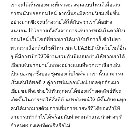
เราจะได้เห็นช่องทางที่เราจะลงทุนแบบไหนดีเมื่อเล่น
การพนันบอลออนไลน์ จากนั้นจะมีความนิยมเพิ่มขึ้น
อย่างมากซึ่งจะสร้างรายได้ให้กับพวกเราได้อย่าง
แน่นอน ได้โอกาสมั่งคั่งจากการเล่นการพนันในคาสิโน
ออนไลน์ เว็บไซต์ที่พวกเราได้มาใช้บริการก็เข้าไปหา
พวกเราเลือกเว็บไซต์ไหน เช่น UFABET เป็นเว็บไซต์อื่น
ๆ ที่มีการเปิดให้ใช้งานร่วมกันมีแบบอย่างให้พวกเราได้
เลือกเล่นมากมายไกกองอย่างแบบที่พวกเราเลือกเล่น
เป็น บอลชุดซึ่งบอลชุดของเว็บไซต์พวกเรานั้นสามารถ
เริ่มเล่นได้พอดี 2 คู่การพนันออนไลน์ บอลชุดต้องมา
เยี่ยมชมที่จะช่วยให้ทันทุกคนได้ช่องสร้างผลลัพธ์ที่จะ
เกิดขึ้นในการขอให้สิ่งที่เป็นประโยชน์ให้ มีขึ้นกับคนทุก
คนได้มากมายด้วยการเพิ่มการขายฟรีที่ได้ช่องทำให้
สามารถทำกำไรได้พร้อมกับทำตามคำแนะนำต่างๆ ที่
กำหนดของเครดิตฟรีหรือไม่