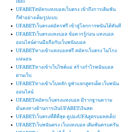
เยอะ
UFABETสมัครแทงบอลเว็บตรง เข้าถึงการเดิมพัน
กีฬาอย่างเต็มรูปแบบ
UFABETเว็บตรงสมัครฟรี เข้าสู่โลกการพนันได้ทันที
UFABETเว็บตรงแทงบอล ข้อควรรู้ก่อน แทงบอล
ออนไลน์ผ่านมือถือกับเว็บพนันบอล
UFABETทางเข้าแทงบอลฟรี สมัครเว็บตรง ไม่โกง
แน่นอน
UFABETทางเข้าเว็บไซต์แม่ สร้างกำไรพนันบอล
ผ่านเว็บ
UFABETทางเข้าเว็บหลัก ยูฟ่าแจกสูตรเด็ด เว็บพนัน
ออนไลน์
UFABETสมัครเว็บตรงแทงบอล มีรากฐานความ
มั่นคงทางด้านการเงินUFABETเงินสด
UFABETเว็บตรงที่ดีที่สุด คูปองUFAสูตรบอลสเต็ป
UFABETเว็บพนันตรง เว็บแทงบอล เดิมพันครบครัน