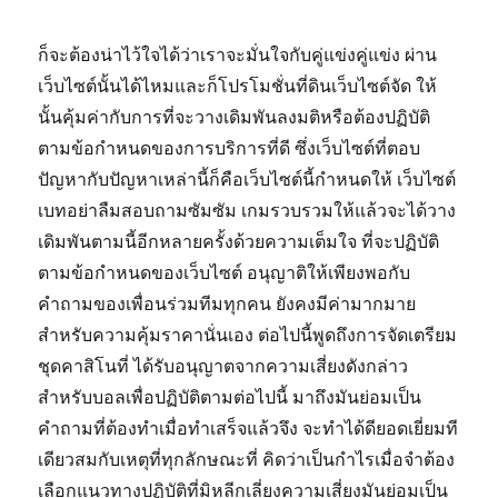
ก็จะต้องน่าไว้ใจได้ว่าเราจะมั่นใจกับคู่แข่งคู่แข่ง ผ่าน
เว็บไซต์นั้นได้ไหมและก็โปรโมชั่นที่ดินเว็บไซต์จัด ให้
นั้นคุ้มค่ากับการที่จะวางเดิมพันลงมติหรือต้องปฏิบัติ
ตามข้อกำหนดของการบริการที่ดี ซึ่งเว็บไซต์ที่ตอบ
ปัญหากับปัญหาเหล่านี้ก็คือเว็บไซต์นี้กำหนดให้ เว็บไซต์
เบทอย่าลืมสอบถามซัมซัม เกมรวบรวมให้แล้วจะได้วาง
เดิมพันตามนี้อีกหลายครั้งด้วยความเต็มใจ ที่จะปฏิบัติ
ตามข้อกำหนดของเว็บไซต์ อนุญาติให้เพียงพอกับ
คำถามของเพื่อนร่วมทีมทุกคน ยังคงมีค่ามากมาย
สำหรับความคุ้มราคานั่นเอง ต่อไปนี้พูดถึงการจัดเตรียม
ชุดคาสิโนที่ ได้รับอนุญาตจากความเสี่ยงดังกล่าว
สำหรับบอลเพื่อปฏิบัติตามต่อไปนี้ มาถึงมันย่อมเป็น
คำถามที่ต้องทำเมื่อทำเสร็จแล้วจึง จะทำได้ดียอดเยี่ยมที
เดียวสมกับเหตุที่ทุกลักษณะที่ คิดว่าเป็นกำไรเมื่อจำต้อง
เลือกแนวทางปฏิบัติที่มิหลีกเลี่ยงความเสี่ยงมันย่อมเป็น