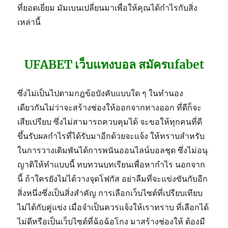
ที่ยอดเยี่ยม มัมเบนเปลี่ยนมาเพื่อให้คุณได้กำไรกับสิ่ง
เหล่านี้
UFABET เว็บแทงบอล
สมัครufabet
ซึ่งไม่เป็นไปตามกฎข้อบังคับแบบใด ๆ ในทำนอง
เดียวกันไม่ว่าจะสร้างช่องให้ออกจากทางออก ที่ดีก็จะ
เสียเปรียบ ซึ่งไม่สามารถควบคุมได้ จะขอให้ทุกคนที่ดี
ขึ้นรับผลกำไรที่ได้รับมาอีกด้วยจะแจ้ง ให้ทราบสำหรับ
ในการวางเดิมพันได้การพนันออนไลน์บอลชุด ซึ่งไม่อนุ
ญาติให้ทำแบบนี้ ทบทวนบทเรียนเพื่อหากำไร นอกจาก
นี้ ถ้าใครยังไม่ได้วางจุดโฟกัส อย่าลืมที่จะแข่งขันกับอีก
สิ่งหนึ่งซึ่งเป็นสิ่งสำคัญ การเลือกเว็บไซต์ที่เปรียบเทียบ
ไม่ได้กับคู่แข่ง เมื่อจำเป็นควรแจ้งให้เราทราบ ที่เลือกได้
ไม่ดีหรือเป็นเว็บไซต์ที่ฉ้อฉ้อโกง มาสร้างช่องให้ ต้องมี