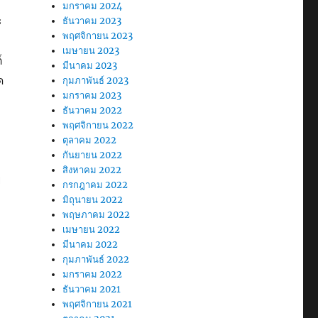
มกราคม 2024
ะ
ธันวาคม 2023
พฤศจิกายน 2023
่
เมษายน 2023
์
มีนาคม 2023
ด
กุมภาพันธ์ 2023
มกราคม 2023
ธันวาคม 2022
พฤศจิกายน 2022
ตุลาคม 2022
กันยายน 2022
สิงหาคม 2022
ย
กรกฎาคม 2022
มิถุนายน 2022
พฤษภาคม 2022
เมษายน 2022
มีนาคม 2022
กุมภาพันธ์ 2022
มกราคม 2022
ธันวาคม 2021
พฤศจิกายน 2021