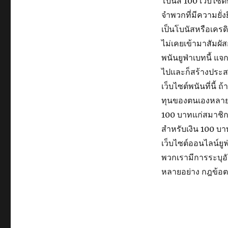
โบนัส 100 เว็บไซต์
จำพวกที่มีความยั่ง
เป็นโบนัสหรือเครดิ
ไม่เคยเข้ามาสัมผัสก
พนันยูฟ่าเบทนี้ แ
ไปและก็สร้างประสบ
เว็บไซต์พนันที่นี้
ทุนของตนเองหลายบา
100 บาทแก่สมาชิก
สำหรับเงิน 100 บ
เว็บไซต์ออนไลน์ย
พวกเรามีการระบุอ
หลายอย่าง กฎข้อตก