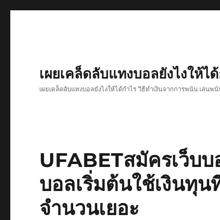
เผยเคล็ดลับแทงบอลยังไงให้ได
เผยเคล็ดลับแทงบอลยังไงให้ได้กำไร วิธีทำเงินจากการพนัน เล่นพน
UFABETสมัครเว็บบ
บอลเริ่มต้นใช้เงินทุนที
จำนวนเยอะ