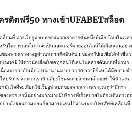
รดิตฟรี50 ทางเข้าUFABETสล็อต
ื่อนที่ ทางเว็บยูฟ่าเบทของพวกเราการชั้นหนึ่งที่เมืองไทยในเวลาน
ำหรับในการเล่นไม่ว่าจะเป็นลอตเตอรี่มวยออนไลน์ได้เลือกเล่นอย่า
บของพวกเราทางยูฟ่าเบทหากติดอันดับ 1 ของทวีปเอเชียได้ทำชื่น
บวงจรมีให้ดาวนักเสี่ยงโชคทุกคนได้เล่นในหลายต้นแบบที่นานา
เนื่องจากว่าเป็นมือโปรมานานมากกว่า 10 กว่าปีก็เลยได้มีความชำ
้บริการ แก่พวกเรานักเสี่ยงโชคหลายล้านคนก็เลยทำให้นักเล่น
กมั่นใจที่จะเลือกใช้เว็บยูฟ่าเบทของพวกเรา เพราะเหตุว่ามีการ
การของพวกเรานั้นอย่างมากมายมีบริการที่เร็วสบายไม่ต้องเดินทางอ
บ้านไปเล่นตามบ่อนก็สามารถเล่นได้ผ่านระบบโทรศัพท์เคลื่อนที่