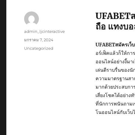
UFABETสม
ถือ แทงบ
ผู้
admin_ljcinteractive
เขียน
เขียน
มกราคม 7, 2024
UFABETสมัครเว็
เมื่อ
หมวด
Uncategorized
อร์เฟ็คแล้วก็ให้กา
หมู่
ออนไลน์อย่างงี้ม
เล่นดีราบรื่นของน
ความมาตรฐานสากลไ
มากด้วยประสบการณ
เสี่ยงโชคได้อย่าง
ที่นักการพนันถามเข
โนออนไลน์กับเว็บไซ