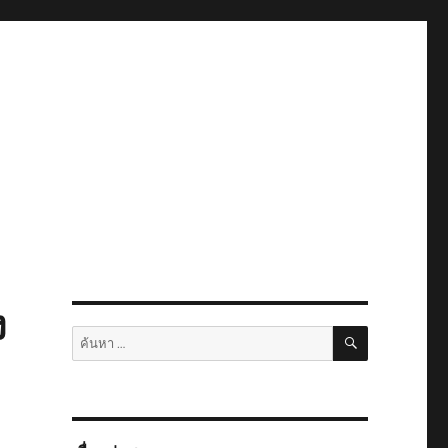
ง
ค้นหา
ค้นหา: