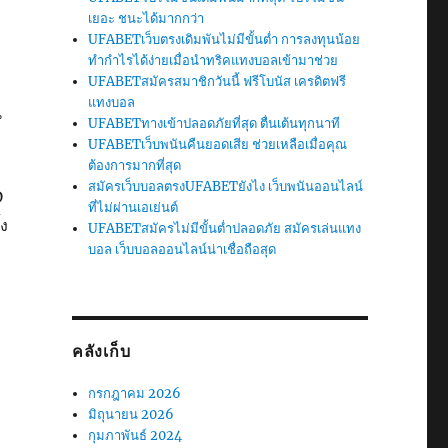
เยอะ ชนะได้มากกว่า
UFABETเว็บตรงเดิมพันไม่มีขั้นต่ำ การลงทุนน้อย
ทำกำไรได้ง่ายเมื่อนำทริคแทงบอลเข้ามาช่วย
UFABETสมัครสมาชิกวันนี้ ฟรีโบนัส เครดิตฟรี
แทงบอล
น
UFABETทางเข้าปลอดภัยที่สุด ตื่นเต้นทุกนาที
UFABETเว็บพนันคืนยอดเสีย ช่วยเหลือเมื่อคุณ
ต้องการมากที่สุด
สมัครเว็บบอลตรงUFABETยังไง เว็บพนันออนไลน์
D
ที่ไม่ผ่านเอเย่นต์
้ง
UFABETสมัครไม่มีขั้นต่ำปลอดภัย สมัครเล่นแทง
บอล เว็บบอลออนไลน์น่าเชื่อถือสุด
คลังเก็บ
กรกฎาคม 2026
มิถุนายน 2026
กุมภาพันธ์ 2024