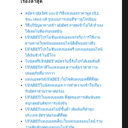
เรื่องล่าสุด
สมัคร ufa bet แนะนำวิธีแทงบอลราคาพูล 1X2
ชนะ เสมอ แพ้ รูปแบบการเล่นที่ชาวยุโรปนิยม
วิธีแก้ปัญหาทางเข้า ufabet ล่าสุดเข้าไม่ได้ ทำเอง
ได้เลยไม่ต้องรอแอดมิน
UFABETโปรโมชั่นแทงบอลแจกจริง การใช้งาน
ผ่านทางเว็บพนันบอลออนไลน์ดีเยี่ยมอย่างยิ่ง
UFABETโปรโมชั่นแทงบอลฟรี แทงบอลออนไลน์
ได้เงินชัวร์ ไม่มีโกง
โบนัสฟรีUFABET สมัครวันนี้รับโปรได้เลยทันที
UFABETคาสิโนแทงบอล ความคุ้มราคาความ
ปลอดภัยที่มากกว่า
แทงบอลตรงUFABET เว็บไซต์แทงบอลที่ดีที่สุด
UFABETโบนัสแทงบอล การทำความเข้าใจเกี่ยว
กับอัตราส่วนราคาต่อรอง
UFABETเว็บแทงบอลสด ที่สุดของการเดิมพันสด
สนุกสุดมันส์ทุกการแข่งขัน
UFABETแทงบอลไม่มีขั้นต่ำ เดิมพันกีฬาทุก
ประเภท อัตราต่อรองดีที่สุด
UFABETแทงบอลสเต็ป เว็บแท่งบอลออนไลน์ ร่วม
วางเดิมพันฟุตบอลถอนไม่จำกัด