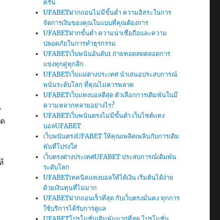
ครัน
UFABETฝากถอนไม่มีขั้นต่ำ ความอิสระในการ
จัดการเงินของคุณในแบบที่คุณต้องการ
UFABETฝากขั้นต่ำ ความน่าเชื่อถือและความ
ปลอดภัยในการทำธุรกรรม
UFABETเว็บพนันอันดับ1 ถ่ายทอดสดตลอดการ
แข่งทุกคู่ทุกลีก
UFABETเว็บแม่ต่างประเทศ นำเสนอประสบการณ์
พนันระดับโลก ที่คุณไม่ควรพลาด
UFABETเว็บแทงบอลดีสุด ตัวเลือกการเดิมพันในมี
ความหลากหลายอย่างไร?
น
UFABETเว็บพนันตรงไม่มีขั้นต่ำ เว็บไซต์แทง
ิด
บอลUFABET
เว็บพนันตรงUFABET ให้คุณเพลิดเพลินกับการเดิม
พันที่โปร่งใส
เว็บตรงต่างประเทศUFABET ประสบการณ์เดิมพัน
ห้
ระดับโลก
UFABETเทคนิคแทงบอลให้ได้เงิน เริ่มต้นได้ง่าย
ด้วยเงินทุนที่ไม่มาก
UFABETฝากถอนเร็วที่สุด กับเว็บตรงมั่นคง ทุกการ
ใช้บริการได้รับการดูแล
UFABETโปรโมชั่นเดิมพันมากที่สุด โปรโมชั่น