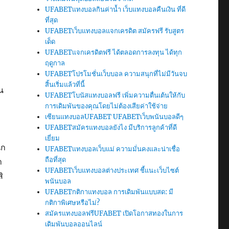
UFABETแทงบอลกินค่าน้ำ เว็บแทงบอลคืนเงิน ที่ดี
ที่สุด
UFABETเว็บแทงบอลแจกเครดิต สมัครฟรี รับสูตร
เด็ด
UFABETแจกเครดิตฟรี ได้ตลอดการลงทุน ได้ทุก
ฤดูกาล
UFABETโปรโมชั่นเว็บบอล ความสนุกที่ไม่มีวันจบ
พ
สิ้นเริ่มแล้วที่นี้
น
UFABETโบนัสแทงบอลฟรี เพิ่มความตื่นเต้นให้กับ
การเดิมพันของคุณโดยไม่ต้องเสียค่าใช้จ่าย
เซียนแทงบอลUFABET UFABETเว็บพนันบอลดีๆ
UFABETสมัครแทงบอลยังไง มีบริการลูกค้าที่ดี
เยี่ยม
ัก
UFABETแทงบอลเว็บแม่ ความมั่นคงและน่าเชื่อ
ถือที่สุด
า
UFABETเว็บแทงบอลต่างประเทศ ชี้แนะเว็บไซต์
ิ
พนันบอล
UFABETกติกาแทงบอล การเดิมพันแบบสด: มี
กติกาพิเศษหรือไม่?
สมัครแทงบอลฟรีUFABET เปิดโอกาสทองในการ
เดิมพันบอลออนไลน์