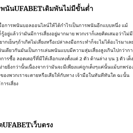
ว็บพนันUFABETเดิมพันไม่มีขั้นต่ำ
ื่อการพนันบอลออนไลน์ให้ได้กำไรเป็นการพนันอีกแบบหนึ่ง แม้
รู้อยู่แล้วว่ามันมีการเสี่ยงอยู่มากมาย พวกเราก็เลยคิดเสมอว่าไม่มี
ยากเย็นๆถ้าเกิดไม่เสี่ยงหรือเปล่าลงมือกระทำก็จะไม่ได้อะไรมาเล
่นเดียวกันมันเป็นการเล่นพนันแบบมีความสุ่มเสี่ยงสูงเกินไปกว่าก
ารซื้อ ลอตเตอรี่ที่มีให้เลือกแทงตั้งแต่ 2 ตัว ด้านล่าง บน 3 ตัว เต็
ง่ายยิ่งกว่านั้นเนื่องจากว่ามันจะมีเพียงแค่ถูกเต็งๆแค่นั้นแม้บกพร่อ
ป ของพวกเราจะตายหรือเสียให้กับทาง เจ้ามือในทันทีทันใด ฉะนั้น
การเสี่ยง
อตUFABETเว็บตรง