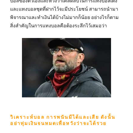
บอลของตัวเองและหวังว่าเคล็ดลับในการแทงบอลเต็ง
และแทงบอลชุดที่ฝากไว้จะมีประโยชน์ สามารถนำมา
พิจารณาและทำเงินได้บ้างไม่มากก็น้อย อย่างไรก็ตาม
สิ่งสำคัญในการแทงบอลคือต้องระลึกไว้เสมอว่า
วิเคราะห์บอล การพนันมีได้และเสีย ดังนั้น
อย่าทุ่มเงินจนหมดเพื่อหวังว่าจะได้รวย