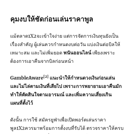
คุมงบให้ชัดก่อนเล่นราคาพูล
แม้ตลาด1X2จะเข้าใจง่าย แต่การจัดการเงินทุนยังเป็น
เรื่องสำคัญ ผู้เล่นควรกำหนดงบต่อวัน แบ่งเงินต่อบิลให้
เหมาะสม และไม่เพิ่มยอด
พนันออนไลน์
เพียงเพราะ
ต้องการเอาคืนจากบิลก่อนหน้า
[2]
GambleAware
แนะนำให้กำหนดวงเงินก่อนเล่น
และไม่ไล่ตามเงินที่เสียไป เพราะการพยายามเอาคืนมัก
ทำให้ตัดสินใจตามอารมณ์ และเพิ่มความเสี่ยงเกิน
แผนที่ตั้งไว้
ดังนั้น การใช้ สมัครยูฟ่าเพื่อเปิดพอร์ตเล่นราคา
พูล1X2ควรมาพร้อมการตั้งงบที่รับได้ ตรวจราคาให้ครบ