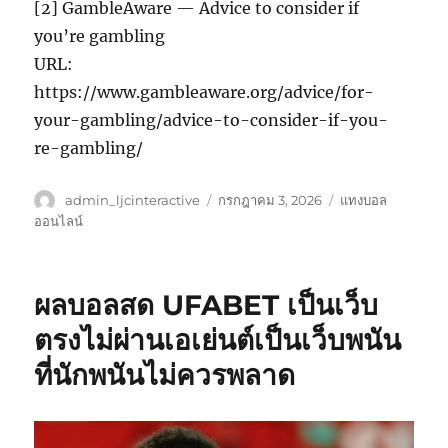
[2] GambleAware — Advice to consider if
you’re gambling
URL:
https://www.gambleaware.org/advice/for-
your-gambling/advice-to-consider-if-you-
re-gambling/
ผู้
เขียน
หมวด
admin_ljcinteractive
กรกฎาคม 3, 2026
แทงบอล
เขียน
เมื่อ
หมู่
ออนไลน์
ผลบอลสด UFABET เป็นเว็บ
ตรงไม่ผ่านเอเย่นต์เป็นเว็บพนัน
ที่นักพนันไม่ควรพลาด