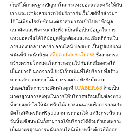
เว็บที่ได้มาตรฐานปัญหาในการแทงบอลแต่ละครั้งให้กับ
เรา และเรายังสามารถใช้บริการกับเว็บไซต์ที่กล่าวมา
ได้ ไม่มีอะไรซับซ้อนแต่เราสามารถเข้าไปหาข้อมูล
แนวคิดและพิจารณาสิ่งที่จำเป็นเพื่อเป็นข้อมูลในการ
แทงบอลเพื่อให้ได้ข้อมูลที่ถูกต้องและละเอียดถี่ถ้วนใน
การแทงบอล บาคาร่า ออนไลน์ ปอยเปต เป็นรูปแบบเกม
พนันที่นักพนันนิยม
สล็อต ufabet เว็บตรง
ซึ่งสามารถ
สร้างความโดดเด่นในการลงทุนให้กับนักเสี่ยงดวงได้
เป็นอย่างดี นอกจากนี้ ยังมีเว็บพนันที่ให้บริการ ที่สร้าง
ความสะดวกสบายได้อย่างรวดเร็ว ทั้งยังมีความ
ปลอดภัยในการวางเดิมพันทุกที่
UFABET168
ด้วยเป็น
มาตรฐานการลงทุนในการให้บริการพร้อมเป็นช่องทาง
ที่จ่ายผลกำไรให้นักพนันได้อย่างแน่นอนเพื่อการออมกับ
อัตโนมัติเครดิตฟรี500สามารถถอนได้ แต่ถึงกระนั้น ณ
วันนั้นเซียนพนันก็สามารถใช้บริการได้ด้วยตัวเองเพราะ
เป็นมาตรฐานการพนันออนไลน์เพียงหนึ่งเดียวที่ติดต่อ