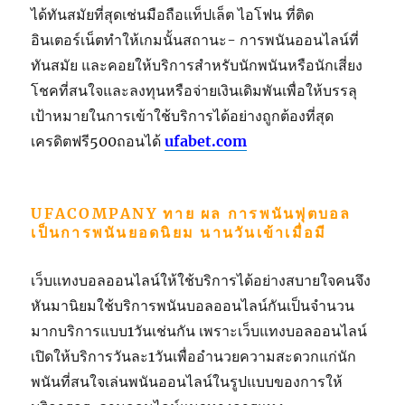
ได้ทันสมัยที่สุดเช่นมือถือแท็ปเล็ต ไอโฟน ที่ติด
อินเตอร์เน็ตทำให้เกมนั้นสถานะ- การพนันออนไลน์ที่
ทันสมัย และคอยให้บริการสำหรับนักพนันหรือนักเสี่ยง
โชคที่สนใจและลงทุนหรือจ่ายเงินเดิมพันเพื่อให้บรรลุ
เป้าหมายในการเข้าใช้บริการได้อย่างถูกต้องที่สุด
เครดิตฟรี500ถอนได้
ufabet.com
UFACOMPANY ทาย ผล การพนันฟุตบอล
เป็นการพนันยอดนิยม นานวันเข้าเมื่อมี
เว็บแทงบอลออนไลน์ให้ใช้บริการได้อย่างสบายใจคนจึง
หันมานิยมใช้บริการพนันบอลออนไลน์กันเป็นจำนวน
มากบริการแบบ1วันเช่นกัน เพราะเว็บแทงบอลออนไลน์
เปิดให้บริการวันละ1วันเพื่ออำนวยความสะดวกแก่นัก
พนันที่สนใจเล่นพนันออนไลน์ในรูปแบบของการให้