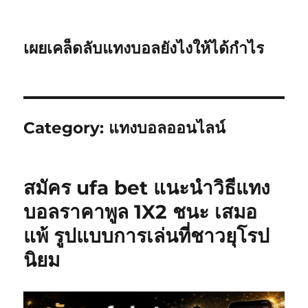
เผยเคล็ดลับแทงบอลยังไงให้ได้กำไร
Category:
แทงบอลออนไลน์
สมัคร ufa bet แนะนำวิธีแทง
บอลราคาพูล 1X2 ชนะ เสมอ
แพ้ รูปแบบการเล่นที่ชาวยุโรป
นิยม