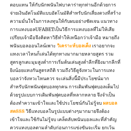
ตอบแทน ให้กับนักพนันไพ่บาคาร่าทุกท่านอีกด้วยการ
จ่ายเงินอัตโนมัติแบบอัตโนมัติสำหรับนักเสี่ยงดวงที่สร้าง
ความมั่นใจในการลงทุนให้กับผบอย่างชัดเจน แนวทาง
การแทงบอลUFABETเป็นวิธีการแทงบอลที่ไม่ให้เสีย
เปรียบเจ้ามือจึงคิดหาวิธีทำให้เหนือกว่าเจ้ามือ หมายถึง
พนันบอลออนไลน์เพาะ
วิเคราะห์บอลเต็ง
เราอยากจะ
แทงเวลาไหนก็เล่นได้ทุกทางมากมายหลายสูตร รวม
สูตรลูกเตะมุมสูงต่ำการเริ่มต้นเล่นสูงต่ำลีกที่ยิงมากลีกที่
ยิงน้อยแทงกันสูตรสถิติ รวมถึงวิธีดูจังหวะในการแทง
บอลว่าจังหวะไหนควร จะเล่นสิ่งนี้มีประโยชน์มาก
สำหรับนักพนันฟุตบอลทุกคน การเดิมพันฟุตบอลเต็มไป
ด้วยรูปแบบการเดิมพันฟุตบอลที่หลากหลาย จึงจำเป็น
ต้องทำความเข้าใจและใช้ประโยชน์กันไม่รู้จบ
ผลบอล
สด888
วิธีแทงบอลในรูปแบบต่างๆมากมายจึงต้อง
เข้าใจและใช้กันไม่รู้จบ เคล็ดลับพนันบอลและที่สำคัญ
ควรแทงบอลตามลำดับก่อนการแข่งขันจะเริ่ม ยกเว้น