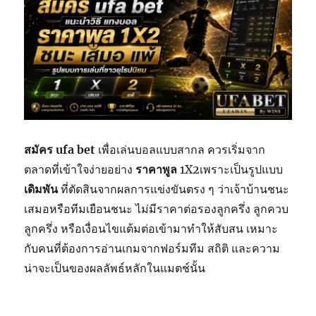
สมัคร ufa bet
เพื่อเล่นบอลแบบสากล ควรเริ่มจาก
ตลาดที่เข้าใจง่ายอย่าง
ราคาพูล
1X2เพราะเป็นรูปแบบ
เดิมพัน
ที่ตัดสินจากผลการแข่งขันตรง ๆ ว่าเจ้าบ้านชนะ
เสมอหรือทีมเยือนชนะ ไม่มีราคาต่อรองลูกครึ่ง ลูกควบ
ลูกครึ่ง หรือเงื่อนไขแต้มต่อเข้ามาทำให้สับสน เหมาะ
กับคนที่ต้องการอ่านเกมจากฟอร์มทีม สถิติ และความ
น่าจะเป็นของผลลัพธ์หลักในแมตช์นั้น