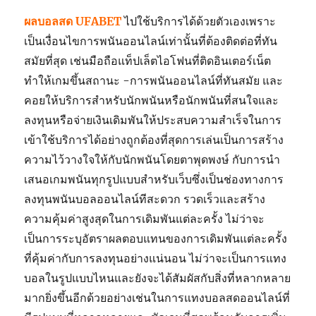
ผลบอลสด UFABET
ไปใช้บริการได้ด้วยตัวเองเพราะ
เป็นเงื่อนไขการพนันออนไลน์เท่านั้นที่ต้องติดต่อที่ทัน
สมัยที่สุด เช่นมือถือแท็ปเล็ตไอโฟนที่ติดอินเตอร์เน็ต
ทำให้เกมขึ้นสถานะ -การพนันออนไลน์ที่ทันสมัย และ
คอยให้บริการสำหรับนักพนันหรือนักพนันที่สนใจและ
ลงทุนหรือจ่ายเงินเดิมพันให้ประสบความสำเร็จในการ
เข้าใช้บริการได้อย่างถูกต้องที่สุดการเล่นเป็นการสร้าง
ความไว้วางใจให้กับนักพนันโดยตาพุดพงษ์ กับการนำ
เสนอเกมพนันทุกรูปแบบสำหรับเว็บซึ่งเป็นช่องทางการ
ลงทุนพนันบอลออนไลน์ทีสะดวก รวดเร็วและสร้าง
ความคุ้มค่าสูงสุดในการเดิมพันแต่ละครั้ง ไม่ว่าจะ
เป็นการระบุอัตราผลตอบแทนของการเดิมพันแต่ละครั้ง
ที่คุ้มค่ากับการลงทุนอย่างแน่นอน ไม่ว่าจะเป็นการแทง
บอลในรูปแบบไหนและยังจะได้สัมผัสกับสิ่งที่หลากหลาย
มากยิ่งขึ้นอีกด้วยอย่างเช่นในการแทงบอลสดออนไลน์ที่