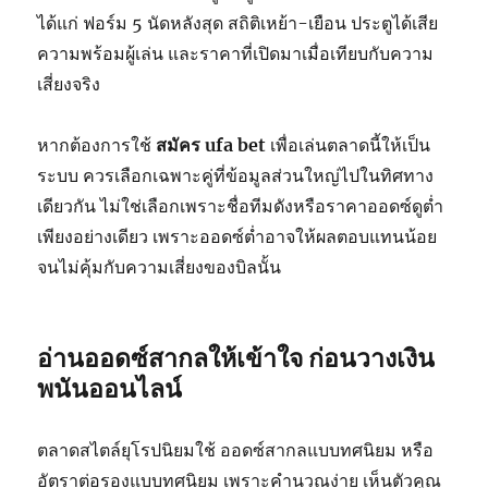
ได้แก่ ฟอร์ม 5 นัดหลังสุด สถิติเหย้า-เยือน ประตูได้เสีย
ความพร้อมผู้เล่น และราคาที่เปิดมาเมื่อเทียบกับความ
เสี่ยงจริง
หากต้องการใช้
สมัคร ufa bet
เพื่อเล่นตลาดนี้ให้เป็น
ระบบ ควรเลือกเฉพาะคู่ที่ข้อมูลส่วนใหญ่ไปในทิศทาง
เดียวกัน ไม่ใช่เลือกเพราะชื่อทีมดังหรือราคาออดซ์ดูต่ำ
เพียงอย่างเดียว เพราะออดซ์ต่ำอาจให้ผลตอบแทนน้อย
จนไม่คุ้มกับความเสี่ยงของบิลนั้น
อ่านออดซ์สากลให้เข้าใจ ก่อนวางเงิน
พนันออนไลน์
ตลาดสไตล์ยุโรปนิยมใช้ ออดซ์สากลแบบทศนิยม หรือ
อัตราต่อรองแบบทศนิยม เพราะคำนวณง่าย เห็นตัวคูณ