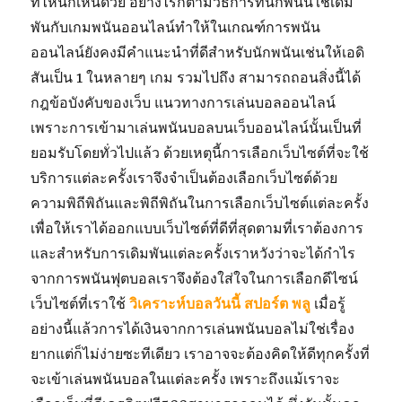
ที่ไหนก็เห็นด้วย อย่างไรก็ตามวิธีการที่นักพนันใช้เดิม
พันกับเกมพนันออนไลน์ทำให้ในเกณฑ์การพนัน
ออนไลน์ยังคงมีคำแนะนำที่ดีสำหรับนักพนันเช่นให้เอดิ
สันเป็น 1 ในหลายๆ เกม รวมไปถึง สามารถถอนสิ่งนี้ได้
กฎข้อบังคับของเว็บ แนวทางการเล่นบอลออนไลน์
เพราะการเข้ามาเล่นพนันบอลบนเว็บออนไลน์นั้นเป็นที่
ยอมรับโดยทั่วไปแล้ว ด้วยเหตุนี้การเลือกเว็บไซต์ที่จะใช้
บริการแต่ละครั้งเราจึงจำเป็นต้องเลือกเว็บไซต์ด้วย
ความพิถีพิถันและพิถีพิถันในการเลือกเว็บไซต์แต่ละครั้ง
เพื่อให้เราได้ออกแบบเว็บไซต์ที่ดีที่สุดตามที่เราต้องการ
และสำหรับการเดิมพันแต่ละครั้งเราหวังว่าจะได้กำไร
จากการพนันฟุตบอลเราจึงต้องใส่ใจในการเลือกดีไซน์
เว็บไซต์ที่เราใช้
วิเคราะห์บอลวันนี้ สปอร์ต พลู
เมื่อรู้
อย่างนี้แล้วการได้เงินจากการเล่นพนันบอลไม่ใช่เรื่อง
ยากแต่ก็ไม่ง่ายซะทีเดียว เราอาจจะต้องคิดให้ดีทุกครั้งที่
จะเข้าเล่นพนันบอลในแต่ละครั้ง เพราะถึงแม้เราจะ