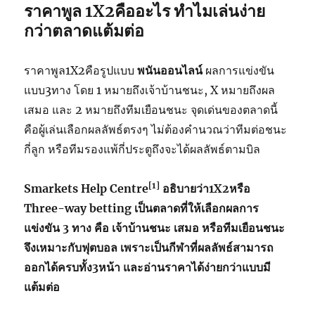
ราคาพูล
1X2คืออะไร ทำไมเล่นง่าย
กว่าตลาดแต้มต่อ
ราคาพูล1X2คือรูปแบบ
พนันออนไลน์
ผลการแข่งขัน
แบบ3ทาง โดย 1 หมายถึงเจ้าบ้านชนะ, X หมายถึงผล
เสมอ และ 2 หมายถึงทีมเยือนชนะ จุดเด่นของตลาดนี้
คือผู้เล่นเลือกผลลัพธ์ตรงๆ ไม่ต้องคำนวณว่าทีมต่อชนะ
กี่ลูก หรือทีมรองแพ้กี่ประตูถึงจะได้ผลลัพธ์ตามบิล
[1]
Smarkets Help Centre
อธิบายว่า1X2หรือ
Three-way betting เป็นตลาดที่ให้เลือกผลการ
แข่งขัน 3 ทาง คือ เจ้าบ้านชนะ เสมอ หรือทีมเยือนชนะ
จึงเหมาะกับฟุตบอล เพราะเป็นกีฬาที่ผลลัพธ์สามารถ
ออกได้ครบทั้ง3หน้า และอ่านราคาได้ง่ายกว่าแบบมี
แต้มต่อ