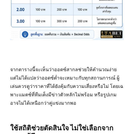
จากตารางนี้จะเห็นว่าออดซ์สากลช่วยให้คำนวณง่าย
แต่ไม่ได้แปลว่าออดซ์ต่ำจะเหมาะกับทุกสถานการณ์ ผู้
เล่นควรดูว่าราคาที่ได้ยังคุ้มกับความเสี่ยงหรือไม่ โดยเฉ
พาะแมตช์ที่ทีมเต็งมีข่าวตัวหลักไม่พร้อม หรือรูปเกม
อาจไม่ได้เหนือกว่าคู่แข่งมากพอ
ใช้สถิติช่วยตัดสินใจ ไม่ใช่เลือกจาก