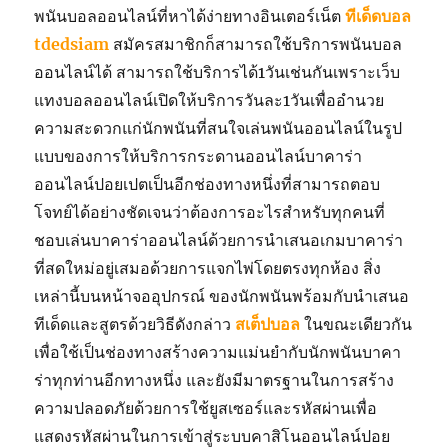
พนันบอลออนไลน์ที่หาได้ง่ายทางอินเตอร์เน็ต
ทีเด็ดบอล
tdedsiam
สมัครสมาชิกก็สามารถใช้บริการพนันบอล
ออนไลน์ได้ สามารถใช้บริการได้1วันเช่นกันเพราะเว็บ
แทงบอลออนไลน์เปิดให้บริการวันละ1วันเพื่ออำนวย
ความสะดวกแก่นักพนันที่สนใจเล่นพนันออนไลน์ในรูป
แบบของการให้บริการกระดานออนไลน์บาคาร่า
ออนไลน์ปอยเปตเป็นอีกช่องทางหนึ่งที่สามารถตอบ
โจทย์ได้อย่างชัดเจนว่าต้องการอะไรสำหรับทุกคนที่
ชอบเล่นบาคาร่าออนไลน์ด้วยการนำเสนอเกมบาคาร่า
ที่สดใหม่อยู่เสมอด้วยการแจกไพ่โดยตรงทุกห้อง สิ่ง
เหล่านี้บนหน้าจออุปกรณ์ ของนักพนันพร้อมกับนำเสนอ
ทีเด็ดและสูตรด้วยวิธีดังกล่าว
สเต็ปบอล
ในขณะเดียวกัน
เพื่อใช้เป็นช่องทางสร้างความแม่นยำกับนักพนันบาคา
ร่าทุกท่านอีกทางหนึ่ง และยังมีมาตรฐานในการสร้าง
ความปลอดภัยด้วยการใช้ยูสเซอร์และรหัสผ่านเพื่อ
แสดงรหัสผ่านในการเข้าสู่ระบบคาสิโนออนไลน์ปอย