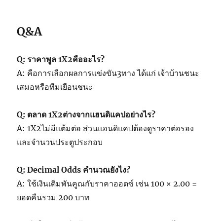
Q&A
Q:
ราคาพูล
1X2คืออะไร?
A: คือการเลือกผลการแข่งขัน3ทาง ได้แก่ เจ้าบ้านชนะ
เสมอหรือทีมเยือนชนะ
Q: ตลาด 1X2ต่างจากแฮนดิแคปอย่างไร?
A: 1X2ไม่มีแต้มต่อ ส่วนแฮนดิแคปต้องดูราคาต่อรอง
และจำนวนประตูประกอบ
Q: Decimal Odds คำนวณยังไง?
A: ใช้เงินเดิมพันคูณกับราคาออดซ์ เช่น 100 × 2.00 =
ยอดคืนรวม 200 บาท