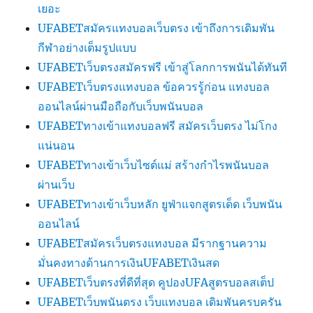
เยอะ
UFABETสมัครแทงบอลเว็บตรง เข้าถึงการเดิมพัน
กีฬาอย่างเต็มรูปแบบ
UFABETเว็บตรงสมัครฟรี เข้าสู่โลกการพนันได้ทันที
UFABETเว็บตรงแทงบอล ข้อควรรู้ก่อน แทงบอล
ออนไลน์ผ่านมือถือกับเว็บพนันบอล
UFABETทางเข้าแทงบอลฟรี สมัครเว็บตรง ไม่โกง
แน่นอน
UFABETทางเข้าเว็บไซต์แม่ สร้างกำไรพนันบอล
ผ่านเว็บ
UFABETทางเข้าเว็บหลัก ยูฟ่าแจกสูตรเด็ด เว็บพนัน
ออนไลน์
UFABETสมัครเว็บตรงแทงบอล มีรากฐานความ
มั่นคงทางด้านการเงินUFABETเงินสด
UFABETเว็บตรงที่ดีที่สุด คูปองUFAสูตรบอลสเต็ป
UFABETเว็บพนันตรง เว็บแทงบอล เดิมพันครบครัน