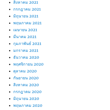
สิงหาคม 2021
กรกฎาคม 2021
มิถุนายน 2021
พฤษภาคม 2021
เมษายน 2021
มีนาคม 2021
กุมภาพันธ์ 2021
มกราคม 2021
ธันวาคม 2020
พฤศจิกายน 2020
ตุลาคม 2020
กันยายน 2020
สิงหาคม 2020
กรกฎาคม 2020
มิถุนายน 2020
พฤษภาคม 2020