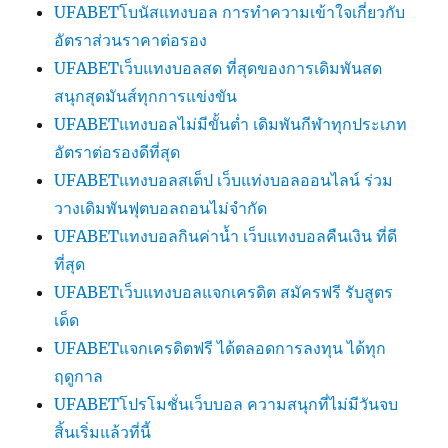
UFABETโบนัสแทงบอล การทำความเข้าใจเกี่ยวกับ
อัตราส่วนราคาต่อรอง
UFABETเว็บแทงบอลสด ที่สุดของการเดิมพันสด
สนุกสุดมันส์ทุกการแข่งขัน
UFABETแทงบอลไม่มีขั้นต่ำ เดิมพันกีฬาทุกประเภท
อัตราต่อรองดีที่สุด
UFABETแทงบอลสเต็ป เว็บแท่งบอลออนไลน์ ร่วม
วางเดิมพันฟุตบอลถอนไม่จำกัด
UFABETแทงบอลกินค่าน้ำ เว็บแทงบอลคืนเงิน ที่ดี
ที่สุด
UFABETเว็บแทงบอลแจกเครดิต สมัครฟรี รับสูตร
เด็ด
UFABETแจกเครดิตฟรี ได้ตลอดการลงทุน ได้ทุก
ฤดูกาล
UFABETโปรโมชั่นเว็บบอล ความสนุกที่ไม่มีวันจบ
สิ้นเริ่มแล้วที่นี้