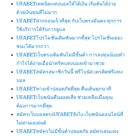
UFABETเทคนิคแทงบอลให้ได้เงิน เริ่มต้นได้ง่าย
ด้วยเงินทุนที่ไม่มาก
UFABETฝากถอนเร็วที่สุด กับเว็บตรงมั่นคง ทุกการ
ใช้บริการได้รับการดูแล
UFABETโปรโมชั่นเดิมพันมากที่สุด โปรโมชั่นเยอะ
ชนะได้มากกว่า
UFABETเว็บตรงเดิมพันไม่มีขั้นต่ำ การลงทุนน้อยทำ
กำไรได้ง่ายเมื่อนำทริคแทงบอลเข้ามาช่วย
UFABETสมัครสมาชิกวันนี้ ฟรีโบนัส เครดิตฟรีแทง
บอล
UFABETทางเข้าปลอดภัยที่สุด ตื่นเต้นทุกนาที
UFABETเว็บพนันคืนยอดเสีย ช่วยเหลือเมื่อคุณ
ต้องการมากที่สุด
สมัครเว็บบอลตรงUFABETยังไง เว็บพนันออนไลน์ที่
ไม่ผ่านเอเย่นต์
UFABETสมัครไม่มีขั้นต่ำปลอดภัย สมัครเล่นแทง