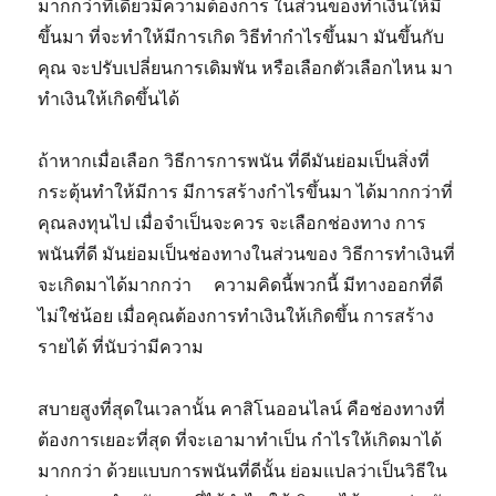
มากกว่าทีเดียวมีความต้องการ ในส่วนของทำเงินให้มี
ขึ้นมา ที่จะทำให้มีการเกิด วิธีทำกำไรขึ้นมา มันขึ้นกับ
คุณ จะปรับเปลี่ยนการเดิมพัน หรือเลือกตัวเลือกไหน มา
ทำเงินให้เกิดขึ้นได้
ถ้าหากเมื่อเลือก วิธีการการพนัน ที่ดีมันย่อมเป็นสิ่งที่
กระตุ้นทำให้มีการ มีการสร้างกำไรขึ้นมา ได้มากกว่าที่
คุณลงทุนไป เมื่อจำเป็นจะควร จะเลือกช่องทาง การ
พนันที่ดี มันย่อมเป็นช่องทางในส่วนของ วิธีการทำเงินที่
จะเกิดมาได้มากกว่า
ความคิดนี้พวกนี้ มีทางออกที่ดี
ไม่ใช่น้อย เมื่อคุณต้องการทำเงินให้เกิดขึ้น การสร้าง
รายได้ ที่นับว่ามีความ
สบายสูงที่สุดในเวลานั้น คาสิโนออนไลน์ คือช่องทางที่
ต้องการเยอะที่สุด ที่จะเอามาทำเป็น กำไรให้เกิดมาได้
มากกว่า ด้วยแบบการพนันที่ดีนั้น ย่อมแปลว่าเป็นวิธีใน