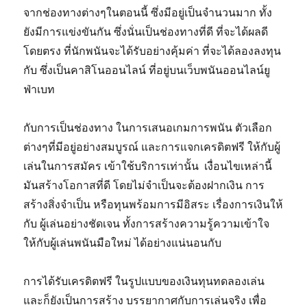
จากช่องทางต่างๆในตอนนี้ ซึ่งมีอยู่เป็นจำนวนมาก ทั้ง
ยังมีการแข่งขันกัน ซึ่งนั่นเป็นช่องทางที่ดี ที่จะได้ผลดี
โดยตรง ที่นักพนันจะได้รับอย่างคุ้มค่า ที่จะได้ลองลงทุน
กับ
ซึ่งเป็นคาสิโนออนไลน์ ที่อยู่บนเว็บพนันออนไลน์ยู
ฟ่าเบท
กับการเป็นช่องทาง ในการเสนอเกมการพนัน ตัวเลือก
ต่างๆที่มีอยู่อย่างสมบูรณ์ และการแจกเครดิตฟรี ให้กับผู้
เล่นในการสมัคร เข้าใช้บริการเท่านั้น เงื่อนไขเหล่านี้
มันสร้างโอกาสที่ดี โดยไม่จำเป็นจะต้องฝากเงิน การ
สร้างสิ่งจำเป็น หรือทุนพร้อมการมีอิสระ เรื่องการเงินให้
กับ ผู้เล่นอย่างชัดเจน ทั้งการสร้างความรู้ความเข้าใจ
ให้กับผู้เล่นพนันมือใหม่ ได้อย่างแน่นอนกับ
การได้รับเครดิตฟรี ในรูปแบบของเงินทุนทดลองเล่น
และก็ยังเป็นการสร้าง บรรยากาศกับการเล่นจริง เพื่อ