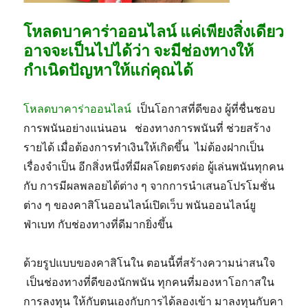
โหลดบาคาร่าออนไลน์ แค่เพียงสิ่งเดียว
อาจจะเป็นไปได้ว่า จะมีช่องทางให้
กำเนิดปัญหาให้แก่คุณได้
โหลดบาคาร่าออนไลน์
เป็นโอกาสที่ดีของ ผู้ที่ชื่นชอบ
การพนันอย่างแน่นอน ช่องทางการพนันที่ ช่วยสร้าง
รายได้ เมื่อต้องการทำเงินให้เกิดขึ้น ไม่ต้องฝากเป็น
เรื่องจำเป็น อีกสิ่งหนึ่งที่มีผลโดยตรงต่อ ผู้เล่นพนันทุกคน
กับ การมีผลพลอยได้ต่าง ๆ จากการนำเสนอโปรโมชั่น
ต่าง ๆ ของคาสิโนออนไลน์เปิดเว็บ พนันออนไลน์ยู
ฟ่าเบท กับช่องทางที่ดีมากยิ่งขึ้น
ด้วยรูปแบบของคาสิโนใน ตอนนี้ที่สร้างความน่าสนใจ
เป็นช่องทางที่ดีของนักพนัน ทุกคนที่มองหาโอกาสใน
การลงทุน ให้กับตนเองกับการได้ลองเข้า มาลงทุนกับคา