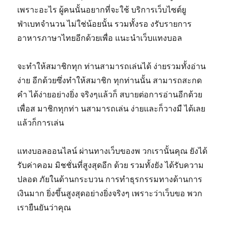
เพราะอะไร ผู้คนนั้นอยากที่จะใช้ บริการเว็บไซต์ยู
ฟ่าเบทจำนวน ไม่ใช่น้อยนั้น รวมทั้งรอ งรับรายการ
อาหารภาษาไทยอีกด้วยเพื่อ แนะนำเว็บแทงบอล
จะทำให้สมาชิกทุก ท่านสามารถเล่นได้ ง่ายรวมทั้งอ่าน
ง่าย อีกด้วยซึ่งทำให้สมาชิก ทุกท่านนั้น สามารถสะกด
คำ ได้ง่ายอย่างยิ่ง จริงๆแล้วก็ สบายต่อการอ่านอีกด้วย
เพื่อส มาชิกทุกท่า นสามารถเล่น ง่ายและก็วางมื ได้เลย
แล้วก็การเล่น
แทงบอลออนไลน์ ผ่านทางเว็บของพ วกเรานั้นคุณ ยังได้
รับค่าคอม มิชชั่นที่สูงสุดอีก ด้วย รวมทั้งยัง ได้รับความ
ปลอด ภัยในด้านกระบวน การทำธุรกรรมทางด้านการ
เงินมาก ยิ่งขึ้นสูงสุดอย่างยิ่งจริงๆ เพราะว่าเว็บขอ พวก
เรายืนยันว่าคุณ