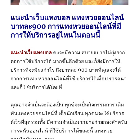
แนะนำเว็บแทงบอล แทงหวย​ออนไลน์​
บาท​ละ​900​ การแทงหวยออนไลน์ที่มี
การให้บริการอยู่ไหนในตอนนี้
แนะนำเว็บแทงบอล
คงจะมีความ สบายสบายไม่ยุ่งยาก
ต่อการใช้บริการได้ มากขึ้นอีกด้วย และก็ยังมีการให้
บริการที่จะมีผลกำไร ถึงบาทละ 900 บาทที่คุณจะได้
จากการแทง หวยออนไลน์ที่ใช้ บริการได้เมื่อป รารถนา
และก็ใ ช้บริการได้โดยที่
คุณอาจจำเป็นจะต้องเป็น ทุกข์จะเป็นกิจกรรมการ เดิม
พันแทงหวยออนไลน์ที่ เด็กนักเรียน ทุกคนจะใช้บริการ
ด้เร็วที่สุดรวมทั้ง มีความจำเป็นมากมายก่ายกองสำหรับ
การพนันออนไลน์ ที่ใช้บริการได้ขณะนี้ แทงหวย​