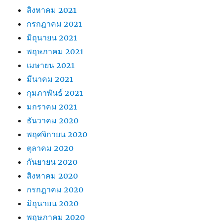
สิงหาคม 2021
กรกฎาคม 2021
มิถุนายน 2021
พฤษภาคม 2021
เมษายน 2021
มีนาคม 2021
กุมภาพันธ์ 2021
มกราคม 2021
ธันวาคม 2020
พฤศจิกายน 2020
ตุลาคม 2020
กันยายน 2020
สิงหาคม 2020
กรกฎาคม 2020
มิถุนายน 2020
พฤษภาคม 2020