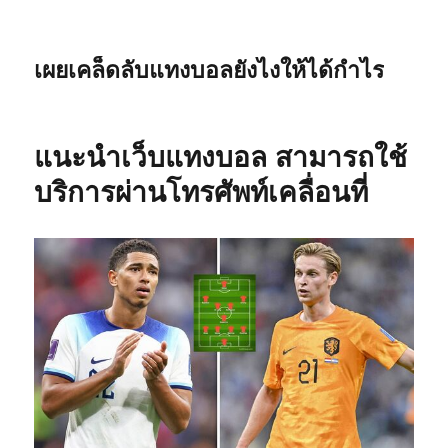
เผยเคล็ดลับแทงบอลยังไงให้ได้กำไร
แนะนำเว็บแทงบอล สามารถใช้
บริการผ่านโทรศัพท์เคลื่อนที่