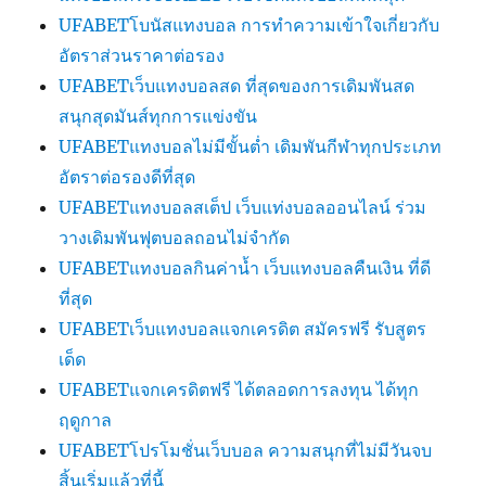
UFABETโบนัสแทงบอล การทำความเข้าใจเกี่ยวกับ
อัตราส่วนราคาต่อรอง
UFABETเว็บแทงบอลสด ที่สุดของการเดิมพันสด
สนุกสุดมันส์ทุกการแข่งขัน
UFABETแทงบอลไม่มีขั้นต่ำ เดิมพันกีฬาทุกประเภท
อัตราต่อรองดีที่สุด
UFABETแทงบอลสเต็ป เว็บแท่งบอลออนไลน์ ร่วม
วางเดิมพันฟุตบอลถอนไม่จำกัด
UFABETแทงบอลกินค่าน้ำ เว็บแทงบอลคืนเงิน ที่ดี
ที่สุด
UFABETเว็บแทงบอลแจกเครดิต สมัครฟรี รับสูตร
เด็ด
UFABETแจกเครดิตฟรี ได้ตลอดการลงทุน ได้ทุก
ฤดูกาล
UFABETโปรโมชั่นเว็บบอล ความสนุกที่ไม่มีวันจบ
สิ้นเริ่มแล้วที่นี้