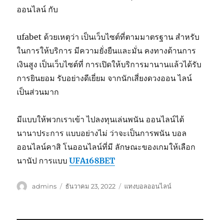
ออนไลน์ กับ
ufabet ด้วยเหตุว่า เป็นเว็บไซต์ที่ตามมาตรฐาน สำหรับ
ในการให้บริการ มีความยั่งยืนและมั่น คงทางด้านการ
เงินสูง เป็นเว็บไซต์ที่ การเปิดให้บริการมานานแล้วได้รับ
การยินยอม รับอย่างดีเยี่ยม จากนักเสี่ยงดวงออน ไลน์
เป็นส่วนมาก
มีแบบให้พวกเราเข้า ไปลงทุนเล่นพนัน ออนไลน์ได้
นานาประการ แบบอย่างไม่ ว่าจะเป็นการพนัน บอล
ออนไลน์คาสิ โนออนไลน์ที่มี ลักษณะของเกมให้เลือก
นานัป การแบบ
UFA168BET
ผู้
เขียน
หมวด
admins
ธันวาคม 23, 2022
แทงบอลออนไลน์
เขียน
เมื่อ
หมู่