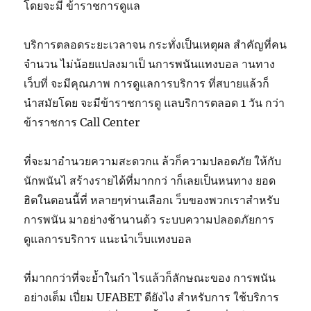
โดยจะมี ข้าราชการดูแล
บริการตลอดระยะเวลาจน กระทั่งเป็นเหตุผล สำคัญที่คน
จำนวน ไม่น้อยแปลงมาเป็ นการพนันแทงบอล านทาง
เว็บที่ จะมีคุณภาพ การดูแลการบริการ ที่สบายแล้วก็
นำสมัยโดย จะมีข้าราชการดู แลบริการตลอด 1 วัน กว่า
ข้าราชการ Call Center
ที่จะมาอำนวยความสะดวกแ ล้วก็ความปลอดภัย ให้กับ
นักพนันไ สร้างรายได้ที่มากกว่ าก็เลยเป็นหนทาง ยอด
ฮิตในตอนนี้ที่ หลายๆท่านเลือกเ ว็บของพวกเราสำหรับ
การพนัน มาอย่างช้านานด้ว ระบบความปลอดภัยการ
ดูแลการบริการ แนะนำเว็บแทงบอล
ที่มากกว่าที่จะย้ำในกำ ไรแล้วก็ลักษณะของ การพนัน
อย่างเต็ม เปี่ยม UFABET ดียังไง สำหรับการ ใช้บริการ