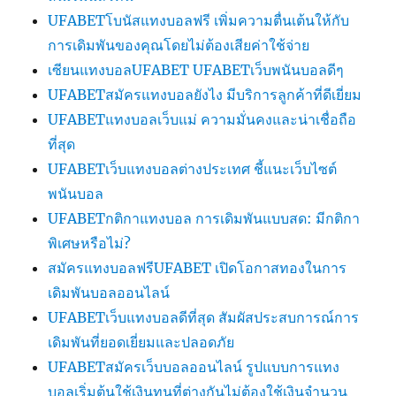
UFABETโบนัสแทงบอลฟรี เพิ่มความตื่นเต้นให้กับ
การเดิมพันของคุณโดยไม่ต้องเสียค่าใช้จ่าย
เซียนแทงบอลUFABET UFABETเว็บพนันบอลดีๆ
UFABETสมัครแทงบอลยังไง มีบริการลูกค้าที่ดีเยี่ยม
UFABETแทงบอลเว็บแม่ ความมั่นคงและน่าเชื่อถือ
ที่สุด
UFABETเว็บแทงบอลต่างประเทศ ชี้แนะเว็บไซต์
พนันบอล
UFABETกติกาแทงบอล การเดิมพันแบบสด: มีกติกา
พิเศษหรือไม่?
สมัครแทงบอลฟรีUFABET เปิดโอกาสทองในการ
เดิมพันบอลออนไลน์
UFABETเว็บแทงบอลดีที่สุด สัมผัสประสบการณ์การ
เดิมพันที่ยอดเยี่ยมและปลอดภัย
UFABETสมัครเว็บบอลออนไลน์ รูปแบบการแทง
บอลเริ่มต้นใช้เงินทุนที่ต่างกันไม่ต้องใช้เงินจำนวน