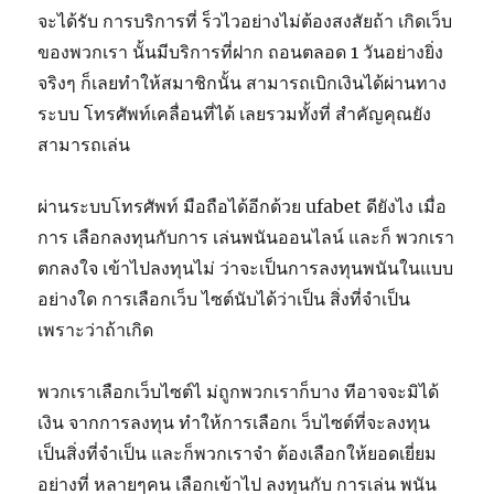
จะได้รับ การบริการที่ ร็วไวอย่างไม่ต้องสงสัยถ้า เกิดเว็บ
ของพวกเรา นั้นมีบริการที่ฝาก ถอนตลอด 1 วันอย่างยิ่ง
จริงๆ ก็เลยทำให้สมาชิกนั้น สามารถเบิกเงินได้ผ่านทาง
ระบบ โทรศัพท์เคลื่อนที่ได้ เลยรวมทั้งที่ สำคัญคุณยัง
สามารถเล่น
ผ่านระบบโทรศัพท์ มือถือได้อีกด้วย ufabet ดียังไง เมื่อ
การ เลือกลงทุนกับการ เล่นพนันออนไลน์ และก็ พวกเรา
ตกลงใจ เข้าไปลงทุนไม่ ว่าจะเป็นการลงทุนพนันในแบบ
อย่างใด การเลือกเว็บ ไซต์นับได้ว่าเป็น สิ่งที่จำเป็น
เพราะว่าถ้าเกิด
พวกเราเลือกเว็บไซต์ไ ม่ถูกพวกเราก็บาง ทีอาจจะมิได้
เงิน จากการลงทุน ทำให้การเลือกเ ว็บไซต์ที่จะลงทุน
เป็นสิ่งที่จำเป็น และก็พวกเราจำ ต้องเลือกให้ยอดเยี่ยม
อย่างที่ หลายๆคน เลือกเข้าไป ลงทุนกับ การเล่น พนัน