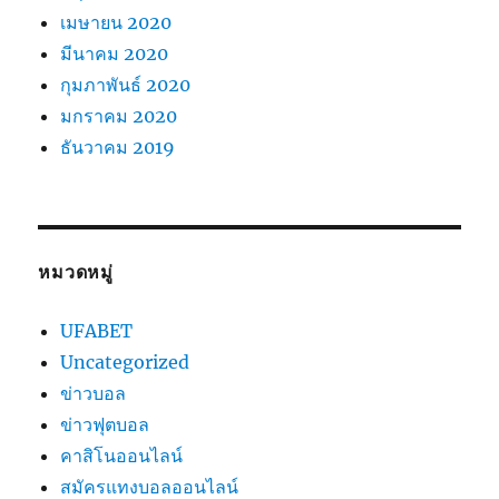
เมษายน 2020
มีนาคม 2020
กุมภาพันธ์ 2020
มกราคม 2020
ธันวาคม 2019
หมวดหมู่
UFABET
Uncategorized
ข่าวบอล
ข่าวฟุตบอล
คาสิโนออนไลน์
สมัครแทงบอลออนไลน์