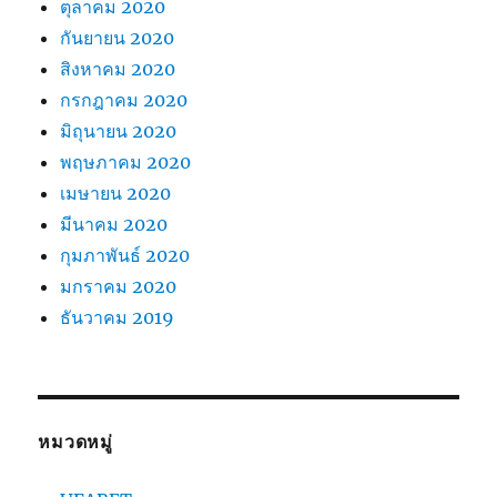
ตุลาคม 2020
กันยายน 2020
สิงหาคม 2020
กรกฎาคม 2020
มิถุนายน 2020
พฤษภาคม 2020
เมษายน 2020
มีนาคม 2020
กุมภาพันธ์ 2020
มกราคม 2020
ธันวาคม 2019
หมวดหมู่