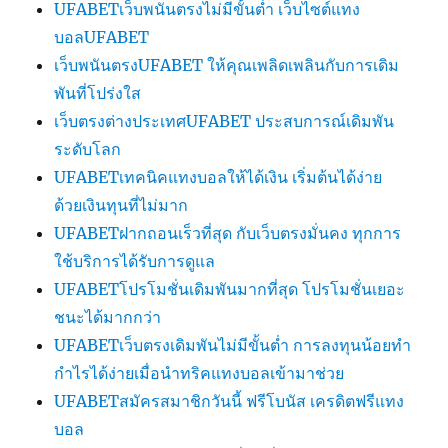
UFABETเว็บพนันตรงไม่มีขั้นต่ำ เว็บไซต์แทง
บอลUFABET
เว็บพนันตรงUFABET ให้คุณเพลิดเพลินกับการเดิม
พันที่โปร่งใส
เว็บตรงต่างประเทศUFABET ประสบการณ์เดิมพัน
ระดับโลก
UFABETเทคนิคแทงบอลให้ได้เงิน เริ่มต้นได้ง่าย
ด้วยเงินทุนที่ไม่มาก
UFABETฝากถอนเร็วที่สุด กับเว็บตรงมั่นคง ทุกการ
ใช้บริการได้รับการดูแล
UFABETโปรโมชั่นเดิมพันมากที่สุด โปรโมชั่นเยอะ
ชนะได้มากกว่า
UFABETเว็บตรงเดิมพันไม่มีขั้นต่ำ การลงทุนน้อยทำ
กำไรได้ง่ายเมื่อนำทริคแทงบอลเข้ามาช่วย
UFABETสมัครสมาชิกวันนี้ ฟรีโบนัส เครดิตฟรีแทง
บอล