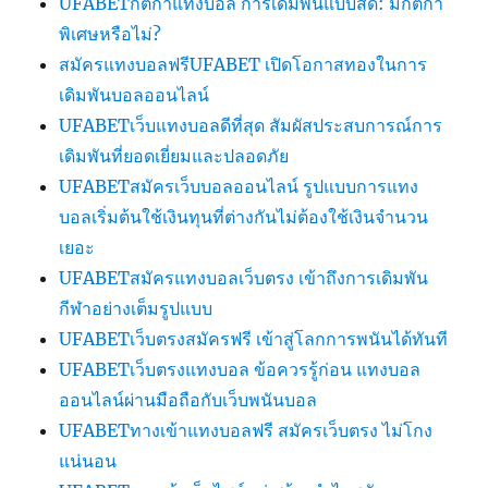
UFABETกติกาแทงบอล การเดิมพันแบบสด: มีกติกา
พิเศษหรือไม่?
สมัครแทงบอลฟรีUFABET เปิดโอกาสทองในการ
เดิมพันบอลออนไลน์
UFABETเว็บแทงบอลดีที่สุด สัมผัสประสบการณ์การ
เดิมพันที่ยอดเยี่ยมและปลอดภัย
UFABETสมัครเว็บบอลออนไลน์ รูปแบบการแทง
บอลเริ่มต้นใช้เงินทุนที่ต่างกันไม่ต้องใช้เงินจำนวน
เยอะ
UFABETสมัครแทงบอลเว็บตรง เข้าถึงการเดิมพัน
กีฬาอย่างเต็มรูปแบบ
UFABETเว็บตรงสมัครฟรี เข้าสู่โลกการพนันได้ทันที
UFABETเว็บตรงแทงบอล ข้อควรรู้ก่อน แทงบอล
ออนไลน์ผ่านมือถือกับเว็บพนันบอล
UFABETทางเข้าแทงบอลฟรี สมัครเว็บตรง ไม่โกง
แน่นอน