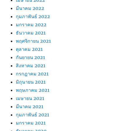
มีนาคม 2022
กุมภาพันธ์ 2022
มกราคม 2022
ธันวาคม 2021
พฤศจิกายน 2021
ตุลาคม 2021
กันยายน 2021
สิงหาคม 2021
กรกฎาคม 2021
มิถุนายน 2021
พฤษภาคม 2021
เมษายน 2021
มีนาคม 2021
กุมภาพันธ์ 2021
มกราคม 2021
ธันวาคม 2020