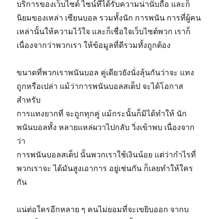
บริการของเว็บไซต์ ไซน์ที่ได้รับความน่านับถือ และก็
นิยมของเหล่า เซียนบอล รวมทั้งนัก การพนัน การที่ผู้คน
เหล่านั้นให้ความไว้ใจ และก็เชื่อใจเว็บไซต์พวก เราก็
เนื่องจากว่าพวกเรา ให้ข้อมูลที่ดีรวมทั้งถูกต้อง
ขนาดที่พวกเราพนันบอล คู่เดียวยังนั่งลุ้นกันว่าจะ แทง
ถูกหรือเปล่า แม้ว่าการพนันบอลสเต็ป จะได้โอกาส
สำหรับ
การแทงยากที่ จะถูกทุกคู่ แม้กระนั้นก็มิได้ทำให้ นัก
พนันบอลทั้ง หลายแหล่ผวาไปกลับ วิ่งเข้าพบ เนื่องจาก
ว่า
การพนันบอลสเต็ป นั้นพวกเราใช้เงินน้อย แต่ว่ากำไรที่
พวกเราจะ ได้มันสูงเอาการ อยู่เช่นกัน ก็เลยทำให้ใคร
กัน
แน่ต่อใครอีกหลาย ๆ คนไม่ยอมที่จะเขยิบออก จากบ