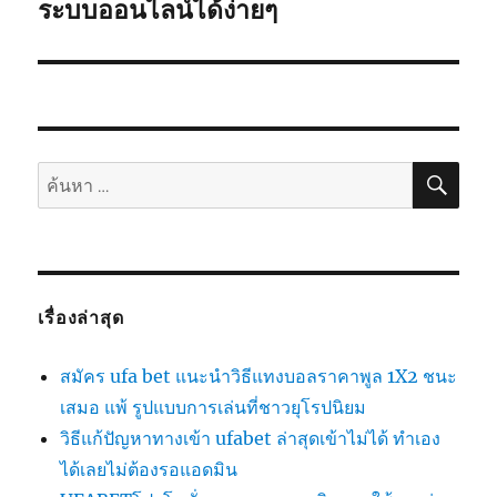
ต่อ
ระบบออนไลน์ได้ง่ายๆ
ไป:
ค้นห
ค้นหา:
เรื่องล่าสุด
สมัคร ufa bet แนะนำวิธีแทงบอลราคาพูล 1X2 ชนะ
เสมอ แพ้ รูปแบบการเล่นที่ชาวยุโรปนิยม
วิธีแก้ปัญหาทางเข้า ufabet ล่าสุดเข้าไม่ได้ ทำเอง
ได้เลยไม่ต้องรอแอดมิน