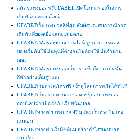
สมัครแทงบอลฟรีUFABET เปิดโอกาสทองในการ
เดิมพันบอลออนไลน์
UFABETเว็บแทงบอลดีที่สุด สัมผัสประสบการณ์การ
เดิมพันที่ยอดเยี่ยมและปลอดภัย
UFABETสมัครเว็บบอลออนไลน์ รูปแบบการแทง
บอลเริ่มต้นใช้เงินทุนที่ต่างกันไม่ต้องใช้เงินจำนวน
เยอะ
UFABETสมัครแทงบอลเว็บตรง เข้าถึงการเดิมพัน
กีฬาอย่างเต็มรูปแบบ
UFABETเว็บตรงสมัครฟรี เข้าสู่โลกการพนันได้ทันที
UFABETเว็บตรงแทงบอล ข้อควรรู้ก่อน แทงบอล
ออนไลน์ผ่านมือถือกับเว็บพนันบอล
UFABETทางเข้าแทงบอลฟรี สมัครเว็บตรง ไม่โกง
แน่นอน
UFABETทางเข้าเว็บไซต์แม่ สร้างกำไรพนันบอล
ผ่านเว็บ