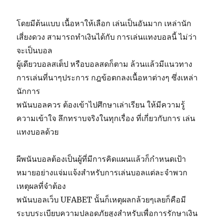
โดยมีต้นแบบ เนื้อหาให้เลือก เล่นเป็นอันมาก เหล่านัก
เสี่ยงดวง สามารถทำเงินได้กับ การเล่นแทงบอลนี้ ไม่ว่า
จะเป็นบอล
ผู้เดียวบอลสเต็ป หรือบอลสดก็ตาม ล้วนแล้วมีแนวทาง
การเล่นที่นาๆประการ กฎข้อตกลงเนื้อหาต่างๆ ซึ่งเหล่า
นักการ
พนันบอลควร ต้องเข้าไปศึกษาเล่าเรียน ให้มีความรู้
ความเข้าใจ ลึกทราบจริงในทุกเรื่อง ที่เกี่ยวกับการ เล่น
แทงบอลด้วย
ผีพนันบอลต้องเป็นผู้ที่มีการคิดแผนแล้วก็กำหนดเป้า
หมายอย่างแจ่มแจ้งสำหรับการเล่นบอลแต่ละจำพวก
เหตุผลที่จำต้อง
พนันบอลเว็บ UFABET นั้นก็เหตุผลกล้วยๆเลยก็คือมี
ระบบระเบียบความปลอดภัยสูงสำหรับเพื่อการรักษาเงิน