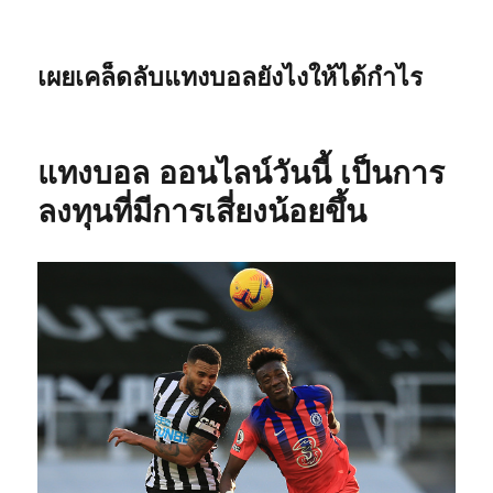
เผยเคล็ดลับแทงบอลยังไงให้ได้กำไร
แทงบอล ออนไลน์วันนี้ เป็นการ
ลงทุนที่มีการเสี่ยงน้อยขึ้น