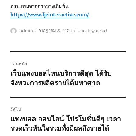
ตอบแทนจากการวางเดิมพัน
https://www.ljcinteractive.com/
ผู้
เขียน
หมวด
admin
กรกฎาคม 20, 2021
Uncategorized
เขียน
เมื่อ
หมู่
เมนู
ก่อนหน้า
นำทาง
เว็บแทงบอลไหนบริการดีสุด ได้รับ
เรื่อง
ก่อน
จังหวะการผลิตรายได้มหาศาล
เรื่อง
หน้า:
ถัดไป
แทงบอล ออนไลน์ โปรโมชั่นดีๆ เวลา
เรื่อง
ต่อ
รวดเร็วทันใจรวมทั้งมีผลถึงรายได้
ไป: