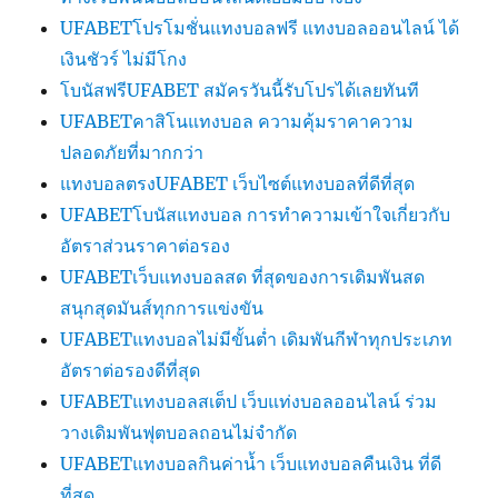
UFABETโปรโมชั่นแทงบอลฟรี แทงบอลออนไลน์ ได้
เงินชัวร์ ไม่มีโกง
โบนัสฟรีUFABET สมัครวันนี้รับโปรได้เลยทันที
UFABETคาสิโนแทงบอล ความคุ้มราคาความ
ปลอดภัยที่มากกว่า
แทงบอลตรงUFABET เว็บไซต์แทงบอลที่ดีที่สุด
UFABETโบนัสแทงบอล การทำความเข้าใจเกี่ยวกับ
อัตราส่วนราคาต่อรอง
UFABETเว็บแทงบอลสด ที่สุดของการเดิมพันสด
สนุกสุดมันส์ทุกการแข่งขัน
UFABETแทงบอลไม่มีขั้นต่ำ เดิมพันกีฬาทุกประเภท
อัตราต่อรองดีที่สุด
UFABETแทงบอลสเต็ป เว็บแท่งบอลออนไลน์ ร่วม
วางเดิมพันฟุตบอลถอนไม่จำกัด
UFABETแทงบอลกินค่าน้ำ เว็บแทงบอลคืนเงิน ที่ดี
ที่สุด