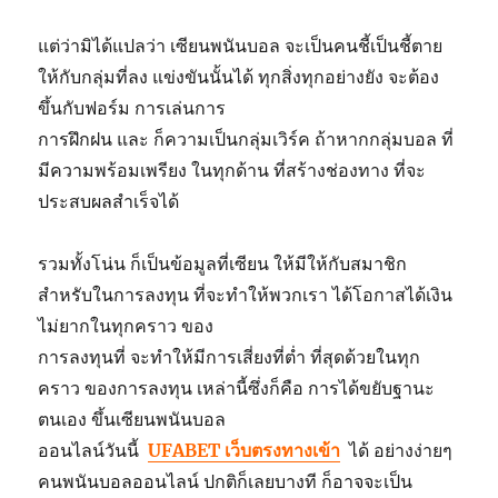
แต่ว่ามิได้แปลว่า เซียนพนันบอล จะเป็นคนชี้เป็นชี้ตาย
ให้กับกลุ่มที่ลง แข่งขันนั้นได้ ทุกสิ่งทุกอย่างยัง จะต้อง
ขึ้นกับฟอร์ม การเล่นการ
การฝึกฝน และ ก็ความเป็นกลุ่มเวิร์ค ถ้าหากกลุ่มบอล ที่
มีความพร้อมเพรียง ในทุกด้าน ที่สร้างช่องทาง ที่จะ
ประสบผลสำเร็จได้
รวมทั้งโน่น ก็เป็นข้อมูลที่เซียน ให้มีให้กับสมาชิก
สำหรับในการลงทุน ที่จะทำให้พวกเรา ได้โอกาสได้เงิน
ไม่ยากในทุกคราว ของ
การลงทุนที่ จะทำให้มีการเสี่ยงที่ต่ำ ที่สุดด้วยในทุก
คราว ของการลงทุน เหล่านี้ซึ่งก็คือ การได้ขยับฐานะ
ตนเอง ขึ้นเซียนพนันบอล
ออนไลน์วันนี้
UFABET เว็บตรงทางเข้า
ได้ อย่างง่ายๆ
คนพนันบอลออนไลน์ ปกติก็เลยบางที ก็อาจจะเป็น