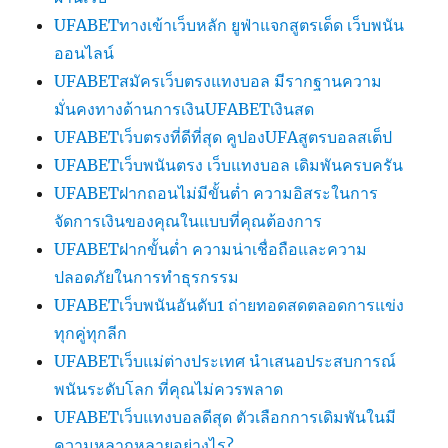
UFABETทางเข้าเว็บหลัก ยูฟ่าแจกสูตรเด็ด เว็บพนัน
ออนไลน์
UFABETสมัครเว็บตรงแทงบอล มีรากฐานความ
มั่นคงทางด้านการเงินUFABETเงินสด
UFABETเว็บตรงที่ดีที่สุด คูปองUFAสูตรบอลสเต็ป
UFABETเว็บพนันตรง เว็บแทงบอล เดิมพันครบครัน
UFABETฝากถอนไม่มีขั้นต่ำ ความอิสระในการ
จัดการเงินของคุณในแบบที่คุณต้องการ
UFABETฝากขั้นต่ำ ความน่าเชื่อถือและความ
ปลอดภัยในการทำธุรกรรม
UFABETเว็บพนันอันดับ1 ถ่ายทอดสดตลอดการแข่ง
ทุกคู่ทุกลีก
UFABETเว็บแม่ต่างประเทศ นำเสนอประสบการณ์
พนันระดับโลก ที่คุณไม่ควรพลาด
UFABETเว็บแทงบอลดีสุด ตัวเลือกการเดิมพันในมี
ความหลากหลายอย่างไร?