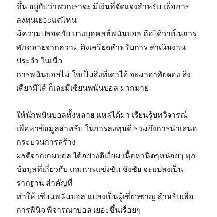
ขึ้น อยู่กับว่าพวกเราจะ มีเงินที่จัดแจงสำหรับ เพื่อการ
ลงทุนเยอะแค่ไหน
มีความปลอดภัย บางบุคคลที่พนันบอล ถือได้ว่าเป็นการ
พักคลายจากความ ตึงเครียดสำหรับการ ดำเนินงาน
ประจำ ในเมื่อ
การพนันบอลไม่ ใช่เป็นสิ่งที่เดาได้ จะมาอาศัยดอง สิ่ง
เดียวมิได้ ก็เลยมีเซียนพนันบอล มากมาย
ให้นักพนันบอลทั้งหลาย แหล่ได้มา เรียนรู้บทวิจารณ์
เพื่อหาข้อมูลสำหรับ ในการลงทุนดี รวมถึงการนำเสนอ
กระบวนการสร้าง
ผลดีจากเกมบอล ได้อย่างดีเยี่ยม เนื้อหานิดๆหน่อยๆ ทุก
ข้อมูลที่เกี่ยวกับ เกมการแข่งขัน ชิงชัย จะแปลงเป็น
รากฐาน สำคัญที่
ทำให้ เซียนพนันบอล แปลงเป็นผู้เชี่ยวชาญ สำหรับเพื่อ
การพินิจ พิจารณาบอล เยอะขึ้นเรื่อยๆ