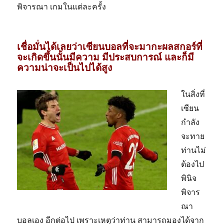
พิจารณา เกมในแต่ละครั้ง
เชื่อมั่นได้เลยว่าเซียนบอลที่จะมากะผลสกอร์ที่
จะเกิดขึ้นนั้นมีความ มีประสบการณ์ และก็มี
ความน่าจะเป็นไปได้สูง
ในสิ่งที่
เซียน
กำลัง
จะทาย
ท่านไม่
ต้องไป
พินิจ
พิจาร
ณา
บอลเอง อีกต่อไป เพราะเหตุว่าท่าน สามารถมองได้จาก