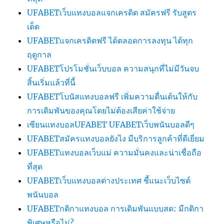
UFABETเว็บแทงบอลแจกเครดิต สมัครฟรี รับสูตร
เด็ด
UFABETแจกเครดิตฟรี ได้ตลอดการลงทุน ได้ทุก
ฤดูกาล
UFABETโปรโมชั่นเว็บบอล ความสนุกที่ไม่มีวันจบ
สิ้นเริ่มแล้วที่นี้
UFABETโบนัสแทงบอลฟรี เพิ่มความตื่นเต้นให้กับ
การเดิมพันของคุณโดยไม่ต้องเสียค่าใช้จ่าย
เซียนแทงบอลUFABET UFABETเว็บพนันบอลดีๆ
UFABETสมัครแทงบอลยังไง มีบริการลูกค้าที่ดีเยี่ยม
UFABETแทงบอลเว็บแม่ ความมั่นคงและน่าเชื่อถือ
ที่สุด
UFABETเว็บแทงบอลต่างประเทศ ชี้แนะเว็บไซต์
พนันบอล
UFABETกติกาแทงบอล การเดิมพันแบบสด: มีกติกา
พิเศษหรือไม่?