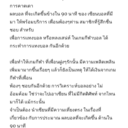
การคาดเดา
ผลบอล ที่จะเกิดขึ้นข้างใน 90 นาที ของ เซียนบอลที่มี
มา ให้พร้อมบริการ เพื่อนพ้องๆท่าน สมาชิกที่รู้สึกชื่น
ชอบ สำหรับ
เพื่อการแทงบอล หรือหลงเสน่ห์ ในเกมกีฬาบอล ได้
กระทำการแทงบอล กันอีกด้วย
เพื่อทำให้เกมกีฬา ที่เพื่อนฝูงๆรักนั้น มีความเพลิดเพลิน
เพิ่มมามากขึ้นเรื่อยๆ แล้วก็ยังเป็นเหตุ ให้ได้เงินจากเกม
กีฬาที่เพื่อน
พ้องๆ ชอบกันอีกด้วย การวิเคราะห์บอลอย่าง ไม่
อ้อมค้อม ใช่ว่าจะไปเอาเซียน ที่ไม่มีกิตติศัพท์ จากไหน
มาก็ได้ แม้กระนั้น
จำเป็นต้อง นำเซียนที่มีความเที่ยงตรง ในเรื่องที่
เกี่ยวข้อง กับการประมาณ ผลบอลที่จะเกิดขึ้น ด้านใน
90 นาที