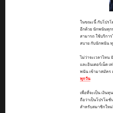
ในขณะนี้ กับโปรโมช
อีกด้วย นักพนันทุ
สามารถ ใช้บริการ
สบาย กับนักพนัน ท
ไม่ว่าจะเวลาไหน นั
และอินเตอร์เน็ต เท
พนัน เข้ามาสมัคร เ
ทุกวัน
เพื่อที่จะเป็น เงิ
ถือว่าเป็นโปรโมชั่น
สำหรับสมาชิกใหม่ ท