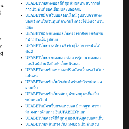
UFABETเว็บแทงบอลดีที่สุด สัมผัสประสบการณ์
็น
การเดิมพันที่ยอดเยี่ยมและปลอดภัย
่
UFABETสมัครเว็บบอลออนไลน์ รูปแบบการแทง
บอลเริ่มต้นใช้เงินทุนที่ต่างกันไม่ต้องใช้เงินจำนวน
เยอะ
UFABETสมัครแทงบอลเว็บตรง เข้าถึงการเดิมพัน
น
กีฬาอย่างเต็มรูปแบบ
ิด
UFABETเว็บตรงสมัครฟรี เข้าสู่โลกการพนันได้
ทันที
ที
UFABETเว็บตรงแทงบอล ข้อควรรู้ก่อน แทงบอล
ออนไลน์ผ่านมือถือกับเว็บพนันบอล
UFABETทางเข้าแทงบอลฟรี สมัครเว็บตรง ไม่โกง
แน่นอน
UFABETทางเข้าเว็บไซต์แม่ สร้างกำไรพนันบอล
ผ่านเว็บ
UFABETทางเข้าเว็บหลัก ยูฟ่าแจกสูตรเด็ด เว็บ
พนันออนไลน์
UFABETสมัครเว็บตรงแทงบอล มีรากฐานความ
มั่นคงทางด้านการเงินUFABETเงินสด
UFABETเว็บตรงที่ดีที่สุด คูปองUFAสูตรบอลสเต็ป
UFABETเว็บพนันตรง เว็บแทงบอล เดิมพันครบ