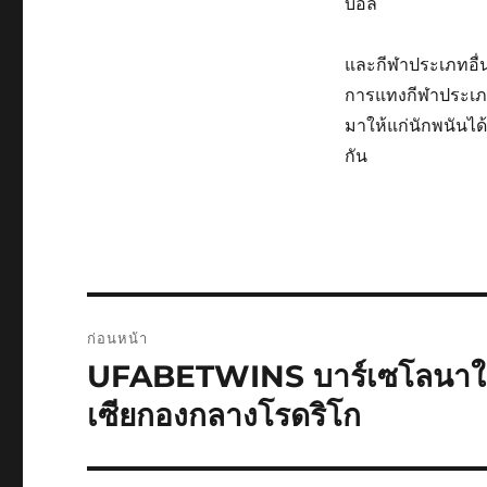
บอล
และกีฬาประเภทอื่น
การแทงกีฬาประเภท
มาให้แก่นักพนันได
กัน
เมนู
ก่อนหน้า
นำทาง
UFABETWINS บาร์เซโลนาใกล้
เรื่อง
ก่อน
เรื่อง
เซียกองกลางโรดริโก
หน้า: