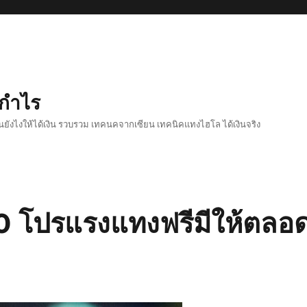
้กำไร
ันยังไงให้ได้เงิน รวบรวม เทคนคจากเซียน เทคนิคแทงไฮโล ได้เงินจริง
0 โปรแรงแทงฟรีมีให้ตลอ