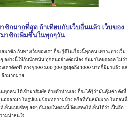
สมาชิกมากที่สุด ถ้าเทียบกับเว็บอื่นแล้ว เว็บของ
าชิกเพิ่มขึ้นในทุกๆวัน
็นสมาชิก กับทางเว็บของเรา ก็จะรู้ดีในเรื่องนี้ทุกคน เพราะทางเว็บ
ีๆ อย่างนี้ให้กับนักพนัน ทุกคนอย่างต่อเนื่อง กันมาโดยตลอด ไม่ว่า
งเครดิตฟรี ต่างๆ 100 200 300 สูงสุดถึง 1000 บาทก็มีมาแล้ว แล
นๆ อีกมากมาย
นทุกคน ได้เข้ามาสัมผัส ด้วยตัวท่านเอง ก็จะได้รู้ว่ามันคุ้มค่า ดังที่
สนอออกมา ในรูปแบบข้อบทความบ้าง หรือที่ทันสมัยมาก ในตอนนี้ 
ให้เห็นแบบชัดๆ สดๆ กันเลยในตอนนี้ จึงแสดงให้เห็นได้ว่า เป็นอีก
ีความน่าสนใจ