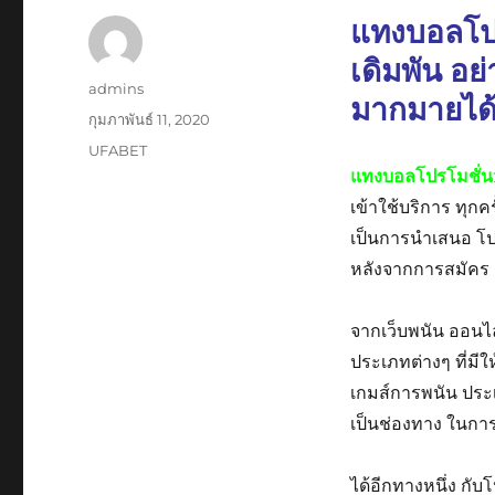
แทงบอลโปร
เดิมพัน อย่
ผู้
admins
มากมายได
เขียน
เขียน
กุมภาพันธ์ 11, 2020
เมื่อ
หมวด
UFABET
หมู่
แทงบอลโปรโมชั่
เข้าใช้บริการ ทุกค
เป็นการนำเสนอ โปร
หลังจากการสมัคร เ
จากเว็บพนัน ออนไ
ประเภทต่างๆ ที่มีใ
เกมส์การพนัน ประเ
เป็นช่องทาง ในการ
ได้อีกทางหนึ่ง กั