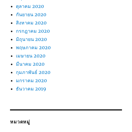
ตุลาคม 2020
กันยายน 2020
สิงหาคม 2020
กรกฎาคม 2020
มิถุนายน 2020
พฤษภาคม 2020
เมษายน 2020
มีนาคม 2020
กุมภาพันธ์ 2020
มกราคม 2020
ธันวาคม 2019
หมวดหมู่