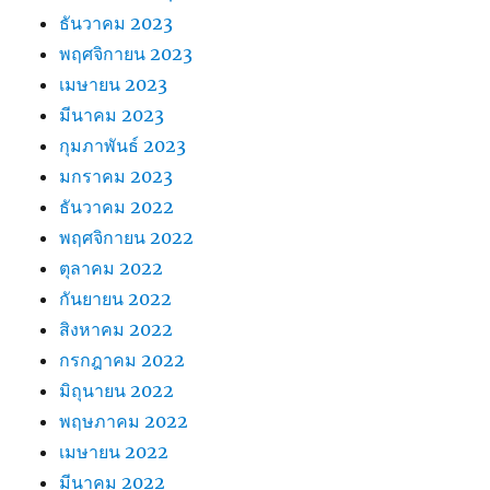
ธันวาคม 2023
พฤศจิกายน 2023
เมษายน 2023
มีนาคม 2023
กุมภาพันธ์ 2023
มกราคม 2023
ธันวาคม 2022
พฤศจิกายน 2022
ตุลาคม 2022
กันยายน 2022
สิงหาคม 2022
กรกฎาคม 2022
มิถุนายน 2022
พฤษภาคม 2022
เมษายน 2022
มีนาคม 2022