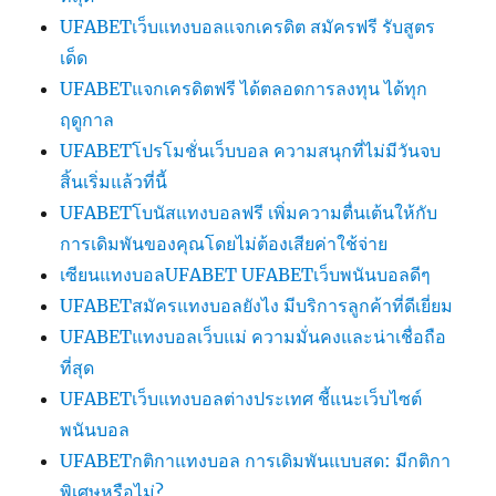
UFABETเว็บแทงบอลแจกเครดิต สมัครฟรี รับสูตร
เด็ด
UFABETแจกเครดิตฟรี ได้ตลอดการลงทุน ได้ทุก
ฤดูกาล
UFABETโปรโมชั่นเว็บบอล ความสนุกที่ไม่มีวันจบ
สิ้นเริ่มแล้วที่นี้
UFABETโบนัสแทงบอลฟรี เพิ่มความตื่นเต้นให้กับ
การเดิมพันของคุณโดยไม่ต้องเสียค่าใช้จ่าย
เซียนแทงบอลUFABET UFABETเว็บพนันบอลดีๆ
UFABETสมัครแทงบอลยังไง มีบริการลูกค้าที่ดีเยี่ยม
UFABETแทงบอลเว็บแม่ ความมั่นคงและน่าเชื่อถือ
ที่สุด
UFABETเว็บแทงบอลต่างประเทศ ชี้แนะเว็บไซต์
พนันบอล
UFABETกติกาแทงบอล การเดิมพันแบบสด: มีกติกา
พิเศษหรือไม่?