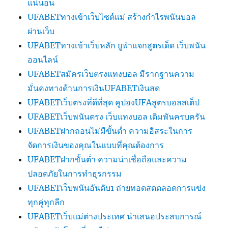
แน่นอน
UFABETทางเข้าเว็บไซต์แม่ สร้างกำไรพนันบอล
ผ่านเว็บ
UFABETทางเข้าเว็บหลัก ยูฟ่าแจกสูตรเด็ด เว็บพนัน
ออนไลน์
UFABETสมัครเว็บตรงแทงบอล มีรากฐานความ
มั่นคงทางด้านการเงินUFABETเงินสด
UFABETเว็บตรงที่ดีที่สุด คูปองUFAสูตรบอลสเต็ป
UFABETเว็บพนันตรง เว็บแทงบอล เดิมพันครบครัน
UFABETฝากถอนไม่มีขั้นต่ำ ความอิสระในการ
จัดการเงินของคุณในแบบที่คุณต้องการ
UFABETฝากขั้นต่ำ ความน่าเชื่อถือและความ
ปลอดภัยในการทำธุรกรรม
UFABETเว็บพนันอันดับ1 ถ่ายทอดสดตลอดการแข่ง
ทุกคู่ทุกลีก
UFABETเว็บแม่ต่างประเทศ นำเสนอประสบการณ์