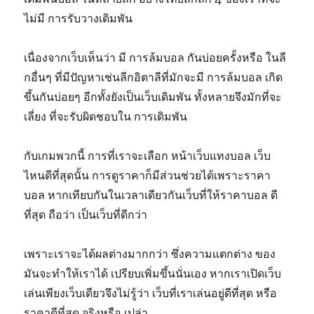
ไม่มี การรับวางเดิมพัน
เนื่องจากเว็บเห็นว่า มี การล้มบอล กันบ่อยครั้งหรือ ในลี
กอื่นๆ ที่มีปัญหาเช่นลีกอิตาลีที่มักจะมี การล้มบอล เกิด
ขึ้นกันบ่อยๆ อีกทั้งยังเป็นเว็บเดิมพัน ทั้งหลายจึงมักที่จะ
เลี่ยง ที่จะรับผิดชอบใน การเดิมพัน
กับเกมพวกนี้ การที่เราจะเลือก หน้าเว็บแทงบอล เว็บ
ไหนดีที่สุดนั้น การดูราคาก็มีส่วนช่วยได้เพราะราคา
บอล หากเทียบกันในเวลาเดียวกันเว็บที่ให้ราคาบอล ดี
ที่สุด ถือว่า เป็นเว็บที่ดีกว่า
เพราะเราจะได้ผลต่างมากกว่า ซึ่งความแตกต่าง ของ
มันจะทำให้เราได้ เปรียบเพิ่มขึ้นนั่นเอง หากเราเปิดเว็บ
เล่นเพียงเว็บเดียวจึงไม่รู้ว่า เว็บที่เราเล่นอยู่ดีที่สุด หรือ
ราคาดีที่สุด จริงหรือ เปล่า