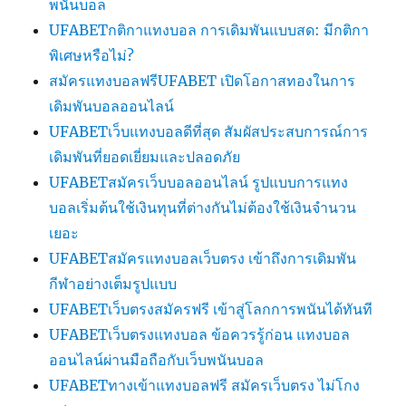
พนันบอล
UFABETกติกาแทงบอล การเดิมพันแบบสด: มีกติกา
พิเศษหรือไม่?
สมัครแทงบอลฟรีUFABET เปิดโอกาสทองในการ
เดิมพันบอลออนไลน์
UFABETเว็บแทงบอลดีที่สุด สัมผัสประสบการณ์การ
เดิมพันที่ยอดเยี่ยมและปลอดภัย
UFABETสมัครเว็บบอลออนไลน์ รูปแบบการแทง
บอลเริ่มต้นใช้เงินทุนที่ต่างกันไม่ต้องใช้เงินจำนวน
เยอะ
UFABETสมัครแทงบอลเว็บตรง เข้าถึงการเดิมพัน
กีฬาอย่างเต็มรูปแบบ
UFABETเว็บตรงสมัครฟรี เข้าสู่โลกการพนันได้ทันที
UFABETเว็บตรงแทงบอล ข้อควรรู้ก่อน แทงบอล
ออนไลน์ผ่านมือถือกับเว็บพนันบอล
UFABETทางเข้าแทงบอลฟรี สมัครเว็บตรง ไม่โกง