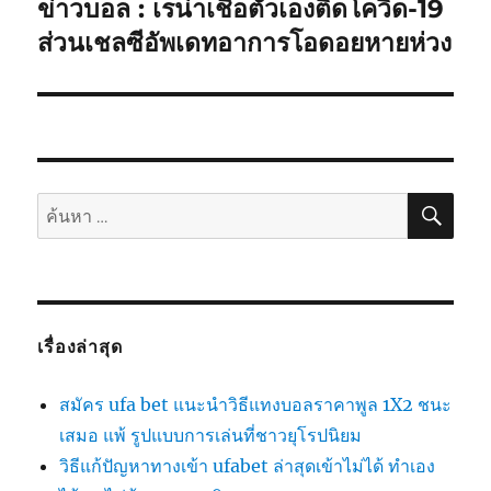
ข่าวบอล : เรน่าเชื่อตัวเองติดโควิด-19
เรื่อง
ต่อ
ส่วนเชลซีอัพเดทอาการโอดอยหายห่วง
ไป:
ค้นห
ค้นหา:
เรื่องล่าสุด
สมัคร ufa bet แนะนำวิธีแทงบอลราคาพูล 1X2 ชนะ
เสมอ แพ้ รูปแบบการเล่นที่ชาวยุโรปนิยม
วิธีแก้ปัญหาทางเข้า ufabet ล่าสุดเข้าไม่ได้ ทำเอง