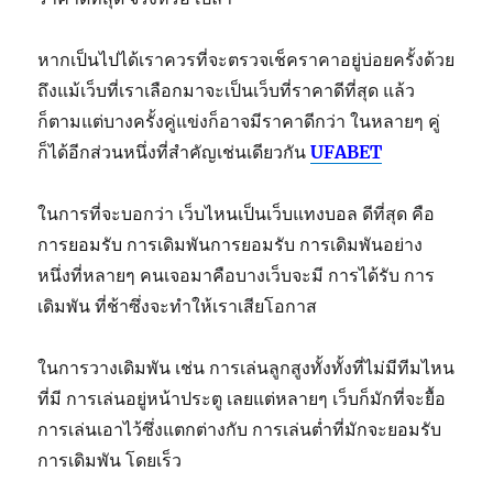
หากเป็นไปได้เราควรที่จะตรวจเช็คราคาอยู่บ่อยครั้งด้วย
ถึงแม้เว็บที่เราเลือกมาจะเป็นเว็บที่ราคาดีที่สุด แล้ว
ก็ตามแต่บางครั้งคู่แข่งก็อาจมีราคาดีกว่า ในหลายๆ คู่
ก็ได้อีกส่วนหนึ่งที่สำคัญเช่นเดียวกัน
UFABET
ในการที่จะบอกว่า เว็บไหนเป็นเว็บแทงบอล ดีที่สุด คือ
การยอมรับ การเดิมพันการยอมรับ การเดิมพันอย่าง
หนึ่งที่หลายๆ คนเจอมาคือบางเว็บจะมี การได้รับ การ
เดิมพัน ที่ช้าซึ่งจะทำให้เราเสียโอกาส
ในการวางเดิมพัน เช่น การเล่นลูกสูงทั้งทั้งที่ไม่มีทีมไหน
ที่มี การเล่นอยู่หน้าประตู เลยแต่หลายๆ เว็บก็มักที่จะยื้อ
การเล่นเอาไว้ซึ่งแตกต่างกับ การเล่นต่ำที่มักจะยอมรับ
การเดิมพัน โดยเร็ว