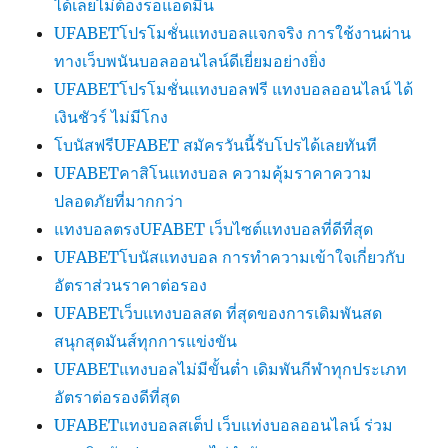
ได้เลยไม่ต้องรอแอดมิน
UFABETโปรโมชั่นแทงบอลแจกจริง การใช้งานผ่าน
ทางเว็บพนันบอลออนไลน์ดีเยี่ยมอย่างยิ่ง
UFABETโปรโมชั่นแทงบอลฟรี แทงบอลออนไลน์ ได้
เงินชัวร์ ไม่มีโกง
โบนัสฟรีUFABET สมัครวันนี้รับโปรได้เลยทันที
UFABETคาสิโนแทงบอล ความคุ้มราคาความ
ปลอดภัยที่มากกว่า
แทงบอลตรงUFABET เว็บไซต์แทงบอลที่ดีที่สุด
UFABETโบนัสแทงบอล การทำความเข้าใจเกี่ยวกับ
อัตราส่วนราคาต่อรอง
UFABETเว็บแทงบอลสด ที่สุดของการเดิมพันสด
สนุกสุดมันส์ทุกการแข่งขัน
UFABETแทงบอลไม่มีขั้นต่ำ เดิมพันกีฬาทุกประเภท
อัตราต่อรองดีที่สุด
UFABETแทงบอลสเต็ป เว็บแท่งบอลออนไลน์ ร่วม