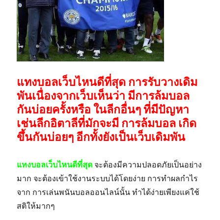
แทงบอลเว็บไหนดีที่สุด การรับวางเดิม
พันเนื่องจากเว็บเห็นว่า มีการล้มบอล
กันบ่อยครั้งหรือ ในลีกอื่นๆ ที่มีปัญหา
เช่นลีกอิตาลีที่มักจะมี การล้มบอล เกิด
ขึ้นกันบ่อยๆ อีกทั้งยังเป็นเว็บเดิมพัน
แทงบอลเว็บไหนดีที่สุด
จะต้องมีความปลอดภัยเป็นอย่าง
มาก จะต้องเข้าใช้งานระบบได้โดยง่าย การทำผลกำไร
จาก การเล่นพนันบอลออนไลน์นั้น ทำได้ง่ายเพียงแค่ใช้
สติให้มากๆ