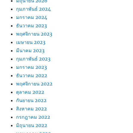
มิถุนายน 2026
กุมภาพันธ์ 2024
มกราคม 2024
ธันวาคม 2023
พฤศจิกายน 2023
เมษายน 2023
มีนาคม 2023
กุมภาพันธ์ 2023
มกราคม 2023
ธันวาคม 2022
พฤศจิกายน 2022
ตุลาคม 2022
กันยายน 2022
สิงหาคม 2022
กรกฎาคม 2022
มิถุนายน 2022