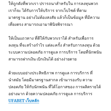
ให้ถูกดังที่พวกเรา ปรารถนาสำหรับใน การลงทุนพวก
เราก็จะ ได้รับการให้บริการ จากเว็บไซต์ ที่ตาม
มาตรฐาน อย่างไม่ต้องสงสัย แล้วก็เป็นข้อมูล ที่มีความ
เที่ยงตรง สามารถเอามาพินิจพิจารณา
ให้เป็นแถวทาง ที่ดีให้กับพวกเราได้ สำหรับเพื่อการ
ลงทุน ที่จะสร้างกำไร แต่ละครั้ง สำหรับการลงทุน ด้วย
ระบบความปลอดภัย การดูแล การบริการ โดยที่นักพนัน
สามารถฝากเงิน เบิกเงินได้ อย่างง่ายดาย
ด้วยแบบอย่างประสิทธิภาพ การดูแล การบริการ ที่
นำสมัย โดยมีมาตรฐานสากล เข้ามารองรับ ความ
ปลอดภัย ให้กับนักพนัน ที่ได้โอกาสของ การผลิตรายได้
อย่างมาก ด้วยความปลอดภัย การดูแล การบริการ
UFABET เว็บหลัก