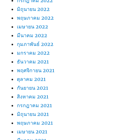
กรกฎาคม 2022
มิถุนายน 2022
พฤษภาคม 2022
เมษายน 2022
มีนาคม 2022
กุมภาพันธ์ 2022
มกราคม 2022
ธันวาคม 2021
พฤศจิกายน 2021
ตุลาคม 2021
กันยายน 2021
สิงหาคม 2021
กรกฎาคม 2021
มิถุนายน 2021
พฤษภาคม 2021
เมษายน 2021