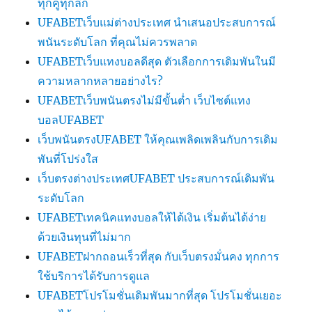
ทุกคู่ทุกลีก
UFABETเว็บแม่ต่างประเทศ นำเสนอประสบการณ์
พนันระดับโลก ที่คุณไม่ควรพลาด
UFABETเว็บแทงบอลดีสุด ตัวเลือกการเดิมพันในมี
ความหลากหลายอย่างไร?
UFABETเว็บพนันตรงไม่มีขั้นต่ำ เว็บไซต์แทง
บอลUFABET
เว็บพนันตรงUFABET ให้คุณเพลิดเพลินกับการเดิม
พันที่โปร่งใส
เว็บตรงต่างประเทศUFABET ประสบการณ์เดิมพัน
ระดับโลก
UFABETเทคนิคแทงบอลให้ได้เงิน เริ่มต้นได้ง่าย
ด้วยเงินทุนที่ไม่มาก
UFABETฝากถอนเร็วที่สุด กับเว็บตรงมั่นคง ทุกการ
ใช้บริการได้รับการดูแล
UFABETโปรโมชั่นเดิมพันมากที่สุด โปรโมชั่นเยอะ