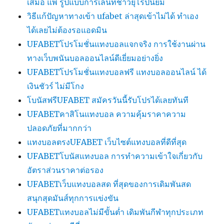
เสมอ แพ้ รูปแบบการเล่นที่ชาวยุโรปนิยม
วิธีแก้ปัญหาทางเข้า ufabet ล่าสุดเข้าไม่ได้ ทำเอง
ได้เลยไม่ต้องรอแอดมิน
UFABETโปรโมชั่นแทงบอลแจกจริง การใช้งานผ่าน
ทางเว็บพนันบอลออนไลน์ดีเยี่ยมอย่างยิ่ง
UFABETโปรโมชั่นแทงบอลฟรี แทงบอลออนไลน์ ได้
เงินชัวร์ ไม่มีโกง
โบนัสฟรีUFABET สมัครวันนี้รับโปรได้เลยทันที
UFABETคาสิโนแทงบอล ความคุ้มราคาความ
ปลอดภัยที่มากกว่า
แทงบอลตรงUFABET เว็บไซต์แทงบอลที่ดีที่สุด
UFABETโบนัสแทงบอล การทำความเข้าใจเกี่ยวกับ
อัตราส่วนราคาต่อรอง
UFABETเว็บแทงบอลสด ที่สุดของการเดิมพันสด
สนุกสุดมันส์ทุกการแข่งขัน
UFABETแทงบอลไม่มีขั้นต่ำ เดิมพันกีฬาทุกประเภท