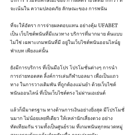
บริการ รวมทั้งลักษณะของ การผลิตรายได้ที่มากกว่า ที่
จะเน้นใน ความปลอดภัย ลักษณะของ การพนัน
ที่จะให้อัตรา การจ่ายผลตอบแทน อย่างคุ้ม UFABET
เป็น เว็บไซต์พนันที่มีแนวทาง บริการที่มากมาย ต้นแบบ
ไม่ใช่ เฉพาะเกมพนันที่มี อยู่ในเว็บไซต์พนันออนไลน์ยู
ฟ่าเบท เพียงแค่นั้น
ยังมีการบริการ ที่เป็นมือโปร โปรโมชั่นต่างๆ การนำ
การถ่ายทอดสด ลิ้งค์การเล่นกีฬาบอลมา เพื่อเป็นแถว
ทาง ในการวางเดิมพัน ที่ถูกต้องแม่นยำ ด้วยเว็บไซต์
พนันออนไลน์ ที่เป็นเว็บไซต์ตรง ไม่ผ่านเอเย่นต์
แล้วก็มีมาตรฐาน ทางด้านการเงินอย่างยิ่งสุด มีโปรโมชั่
นมาก ไม่น้อยเลยทีเดียว ให้เหล่านักเสี่ยงดวง อย่าง
ทัดเทียมกัน รวมทั้งเป็นศูนย์รวม ที่เกมพนันทุกหมวดหมู่