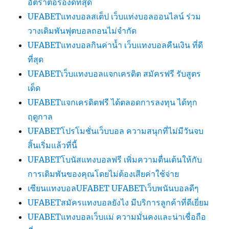
อัตราต่อรองดีที่สุด
UFABETแทงบอลสเต็ป เว็บแท่งบอลออนไลน์ ร่วม
วางเดิมพันฟุตบอลถอนไม่จำกัด
UFABETแทงบอลกินค่าน้ำ เว็บแทงบอลคืนเงิน ที่ดี
ที่สุด
UFABETเว็บแทงบอลแจกเครดิต สมัครฟรี รับสูตร
เด็ด
UFABETแจกเครดิตฟรี ได้ตลอดการลงทุน ได้ทุก
ฤดูกาล
UFABETโปรโมชั่นเว็บบอล ความสนุกที่ไม่มีวันจบ
สิ้นเริ่มแล้วที่นี้
UFABETโบนัสแทงบอลฟรี เพิ่มความตื่นเต้นให้กับ
การเดิมพันของคุณโดยไม่ต้องเสียค่าใช้จ่าย
เซียนแทงบอลUFABET UFABETเว็บพนันบอลดีๆ
UFABETสมัครแทงบอลยังไง มีบริการลูกค้าที่ดีเยี่ยม
UFABETแทงบอลเว็บแม่ ความมั่นคงและน่าเชื่อถือ