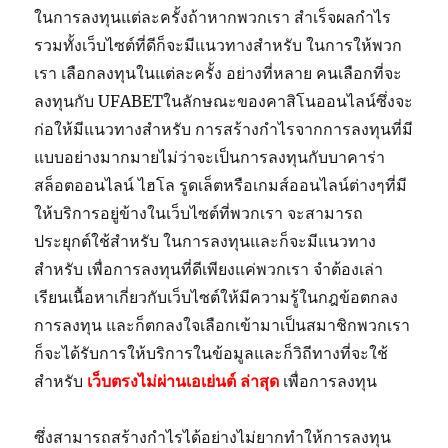
ในการลงทุนแต่ละครั้งถ้าหากพวกเรา สำเร็จผลกำไร
รวมทั้งเว็บไซต์ที่ดีก็จะมีแนวทางสำหรับ ในการให้พวก
เรา เลือกลงทุนในแต่ละครั้ง อย่างที่หลาย คนเลือกที่จะ
ลงทุนกับ UFABETในลักษณะของคาสิโนออนไลน์ซึ่งจะ
ก่อให้มีแนวทางสำหรับ การสร้างกำไรจากการลงทุนที่มี
แบบอย่างมากมายไม่ว่าจะเป็นการลงทุนกับบาคาร่า
สล็อตออนไลน์ ไฮโล รูดเล็ตหรือเกมส์ออนไลน์ต่างๆที่มี
ให้บริการอยู่ข้างในเว็บไซต์ที่พวกเรา จะสามารถ
ประยุกต์ใช้สำหรับ ในการลงทุนและก็จะมีแนวทาง
สำหรับ เพื่อการลงทุนที่ดีเพียงแค่พวกเรา จำต้องเล่า
เรียนเนื้อหาเกี่ยวกับเว็บไซต์ให้มีความรู้ในกฎข้อตกลง
การลงทุน และก็ตกลงใจเลือกเข้ามาเป็นสมาชิกพวกเรา
ก็จะได้รับการให้บริการในข้อมูลและก็วิถีทางที่จะใช้
สำหรับ
เว็บตรงไม่ผ่านเอเย่นต์ ล่าสุด
เพื่อการลงทุน
ซึ่งสามารถสร้างกำไรได้อย่างไม่ยากทำให้การลงทุน