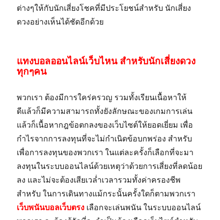
ต่างๆให้กับนักเสี่ยงโชคที่มีประโยชน์สำหรับ นักเสี่ยง
ดวงอย่างเห็นได้ชัดอีกด้วย
แทงบอลออนไลน์เว็บไหน สำหรับนักเสี่ยงดวง
ทุกๆคน
พวกเรา ต้องมีการใคร่ครวญ รวมทั้งเรียนเนื้อหาให้
ดีแล้วก็มีความสามารถทั้งยังลักษณะของเกมการเล่น
แล้วก็เนื้อหากฎข้อตกลงของเว็บไซต์ให้ยอดเยี่ยม เพื่อ
กำไรจากการลงทุนที่จะไม่กำเนิดข้อบกพร่อง สำหรับ
เพื่อการลงทุนของพวกเรา ในแต่ละครั้งก็เลือกที่จะมา
ลงทุนในระบบออนไลน์ด้วยเหตุว่าด้วยการเสี่ยงที่ลดน้อย
ลง และไม่จะต้องเสียเวล่ำเวลารวมทั้งค่าครองชีพ
สำหรับ ในการเดินทางแม้กระนั้นครั้งใดก็ตามพวกเรา
เว็บพนันบอลเว็บตรง
เลือกจะเล่นพนัน ในระบบออนไลน์