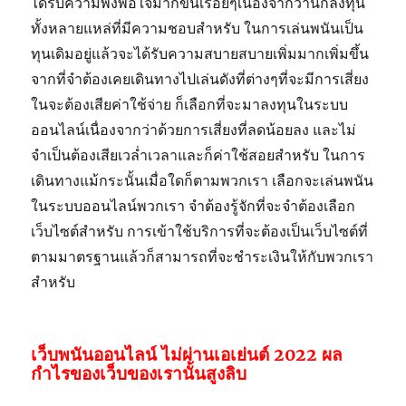
ได้รับความพึงพอใจมากขึ้นเรื่อยๆเนื่องจากว่านักลงทุน
ทั้งหลายแหล่ที่มีความชอบสำหรับ ในการเล่นพนันเป็น
ทุนเดิมอยู่แล้วจะได้รับความสบายสบายเพิ่มมากเพิ่มขึ้น
จากที่จำต้องเคยเดินทางไปเล่นดังที่ต่างๆที่จะมีการเสี่ยง
ในจะต้องเสียค่าใช้จ่าย ก็เลือกที่จะมาลงทุนในระบบ
ออนไลน์เนื่องจากว่าด้วยการเสี่ยงที่ลดน้อยลง และไม่
จำเป็นต้องเสียเวล่ำเวลาและก็ค่าใช้สอยสำหรับ ในการ
เดินทางแม้กระนั้นเมื่อใดก็ตามพวกเรา เลือกจะเล่นพนัน
ในระบบออนไลน์พวกเรา จำต้องรู้จักที่จะจำต้องเลือก
เว็บไซต์สำหรับ การเข้าใช้บริการที่จะต้องเป็นเว็บไซต์ที่
ตามมาตรฐานแล้วก็สามารถที่จะชำระเงินให้กับพวกเรา
สำหรับ
เว็บพนันออนไลน์ ไม่ผ่านเอเย่นต์ 2022 ผล
กำไรของเว็บของเรานั้นสูงลิบ