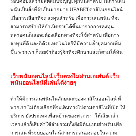
รอบคอบแล้วก็มีสติสัมปชัญญะทุกหนสำหรับ ในการเล่น
พนันเป็นสิ่งที่จำเป็นมากมาย UFABETคาสิโนออนไลน์
เมื่อการเลือกที่จะ ลงทุนสำหรับ เพื่อการเล่นพนัน ที่จะ
สามารถสร้างให้กำเนิดรายได้ขึ้นมาจากการลงทุน
หลายคนก็เลยจะต้องเลือกทางที่จะใช้สำหรับ เพื่อการ
ลงทุนที่ดี และก็ด้วยเทคโนโลยีที่มีความล้ำยุคมากเพิ่ม
ขึ้น พวกเรา ก็เลยจำต้องรู้จักที่จะศึกษาและก็ตามให้ทัน
เว็บพนันออนไลน์ เว็บตรงไม่ผ่านเอเย่นต์ เว็บ
พนันออนไลน์ที่เล่นได้ง่ายๆ
ทำให้มีการเล่นพนันในลักษณะของคาสิโนออนไลน์ ที่
พวกเรา ไม่ต้องเลือกที่จะเดินทางไปตามคาสิโนที่เปิด ให้
บริการ ยังประเทศเพื่อนบ้านของพวกเรา ให้เสียเวล่ำ
เวลาแล้วก็เสียค่าใช้จ่ายรวมทั้งยังมีต้นแบบสำหรับ เพื่อ
การเล่น ที่ระบบออนไลน์สามารถสนองตอบในความ