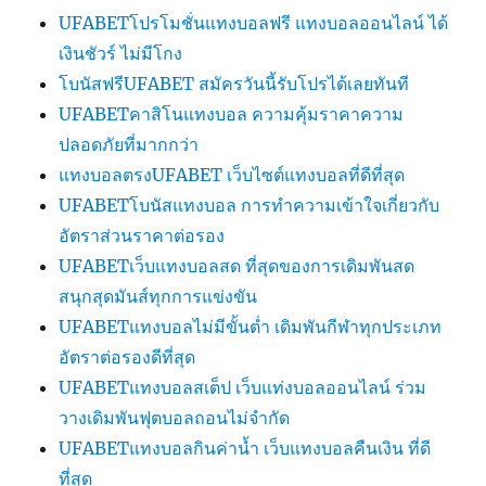
UFABETโปรโมชั่นแทงบอลฟรี แทงบอลออนไลน์ ได้
เงินชัวร์ ไม่มีโกง
โบนัสฟรีUFABET สมัครวันนี้รับโปรได้เลยทันที
UFABETคาสิโนแทงบอล ความคุ้มราคาความ
ปลอดภัยที่มากกว่า
แทงบอลตรงUFABET เว็บไซต์แทงบอลที่ดีที่สุด
UFABETโบนัสแทงบอล การทำความเข้าใจเกี่ยวกับ
อัตราส่วนราคาต่อรอง
UFABETเว็บแทงบอลสด ที่สุดของการเดิมพันสด
สนุกสุดมันส์ทุกการแข่งขัน
UFABETแทงบอลไม่มีขั้นต่ำ เดิมพันกีฬาทุกประเภท
อัตราต่อรองดีที่สุด
UFABETแทงบอลสเต็ป เว็บแท่งบอลออนไลน์ ร่วม
วางเดิมพันฟุตบอลถอนไม่จำกัด
UFABETแทงบอลกินค่าน้ำ เว็บแทงบอลคืนเงิน ที่ดี
ที่สุด