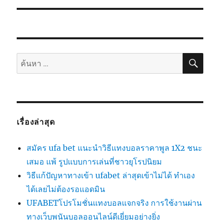
ค้นห
ค้นหา:
เรื่องล่าสุด
สมัคร ufa bet แนะนำวิธีแทงบอลราคาพูล 1X2 ชนะ
เสมอ แพ้ รูปแบบการเล่นที่ชาวยุโรปนิยม
วิธีแก้ปัญหาทางเข้า ufabet ล่าสุดเข้าไม่ได้ ทำเอง
ได้เลยไม่ต้องรอแอดมิน
UFABETโปรโมชั่นแทงบอลแจกจริง การใช้งานผ่าน
ทางเว็บพนันบอลออนไลน์ดีเยี่ยมอย่างยิ่ง