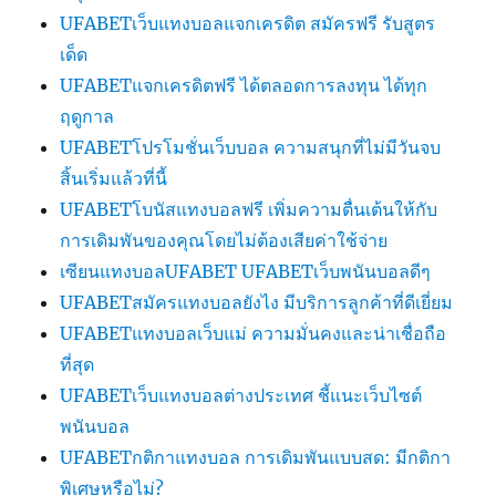
UFABETเว็บแทงบอลแจกเครดิต สมัครฟรี รับสูตร
เด็ด
UFABETแจกเครดิตฟรี ได้ตลอดการลงทุน ได้ทุก
ฤดูกาล
UFABETโปรโมชั่นเว็บบอล ความสนุกที่ไม่มีวันจบ
สิ้นเริ่มแล้วที่นี้
UFABETโบนัสแทงบอลฟรี เพิ่มความตื่นเต้นให้กับ
การเดิมพันของคุณโดยไม่ต้องเสียค่าใช้จ่าย
เซียนแทงบอลUFABET UFABETเว็บพนันบอลดีๆ
UFABETสมัครแทงบอลยังไง มีบริการลูกค้าที่ดีเยี่ยม
UFABETแทงบอลเว็บแม่ ความมั่นคงและน่าเชื่อถือ
ที่สุด
UFABETเว็บแทงบอลต่างประเทศ ชี้แนะเว็บไซต์
พนันบอล
UFABETกติกาแทงบอล การเดิมพันแบบสด: มีกติกา
พิเศษหรือไม่?