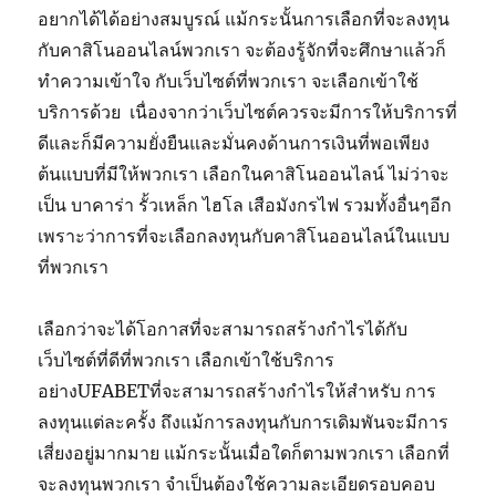
อยากได้ได้อย่างสมบูรณ์ แม้กระนั้นการเลือกที่จะลงทุน
กับคาสิโนออนไลน์พวกเรา จะต้องรู้จักที่จะศึกษาแล้วก็
ทำความเข้าใจ กับเว็บไซต์ที่พวกเรา จะเลือกเข้าใช้
บริการด้วย
เนื่องจากว่าเว็บไซต์ควรจะมีการให้บริการที่
ดีและก็มีความยั่งยืนและมั่นคงด้านการเงินที่พอเพียง
ต้นแบบที่มีให้พวกเรา เลือกในคาสิโนออนไลน์ ไม่ว่าจะ
เป็น บาคาร่า รั้วเหล็ก ไฮโล เสือมังกรไฟ รวมทั้งอื่นๆอีก
เพราะว่าการที่จะเลือกลงทุนกับคาสิโนออนไลน์ในแบบ
ที่พวกเรา
เลือกว่าจะได้โอกาสที่จะสามารถสร้างกำไรได้กับ
เว็บไซต์ที่ดีที่พวกเรา เลือกเข้าใช้บริการ
อย่างUFABETที่จะสามารถสร้างกำไรให้สำหรับ การ
ลงทุนแต่ละครั้ง ถึงแม้การลงทุนกับการเดิมพันจะมีการ
เสี่ยงอยู่มากมาย แม้กระนั้นเมื่อใดก็ตามพวกเรา เลือกที่
จะลงทุนพวกเรา จำเป็นต้องใช้ความละเอียดรอบคอบ