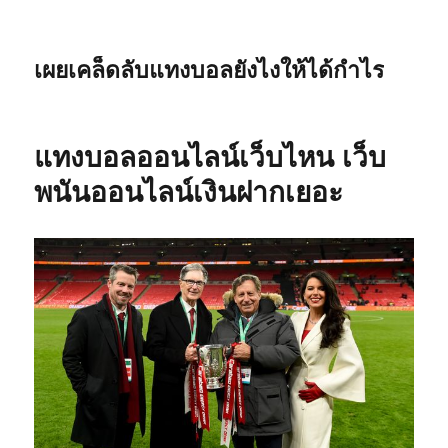
เผยเคล็ดลับแทงบอลยังไงให้ได้กำไร
แทงบอลออนไลน์เว็บไหน เว็บ
พนันออนไลน์เงินฝากเยอะ