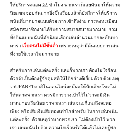
ให้บริการตลอด 24 ชั่วโมง พวกเรา ก็เลยหันมาให้ความ
นิยมชมชอบกันมากยิ่งขึ้นเรื่อยแล้วก็ยังมีการให้บริการ
พนันที่มากมายแบบด้วย การเข้าถึงง่าย การลงทะเบียน
สมัครสมาชิกงายได้รับความสบายสบายมากมาย รวม
ทั้งต้นแบบพนันที่มักนิยมเลือกเล่นจำนวนมากจะเป็นบา
คาร่า
เว็บตรงไม่มีขั้นต่ำ
เพราะเหตุว่ามีต้นแบบการเล่น
ที่ง่ายใช้เวลาไม่มากมาย
สำหรับการเล่นแต่ละครั้ง และก็พวกเรา ต้องไม่ใจร้อน
ด้วยจำเป็นต้องรู้จักคุมสติให้ได้อย่างดีเยี่ยมด้วย ด้วยเหตุ
ว่าUFABETคาสิโนออนไลน์จะมีผลให้นักเสี่ยงโชคไม่
ให้พลาดพวกเรา ควรมีการวางเป้าไว้ไม่ว่าจะมีเงิน
มากมายหรือน้อย ว่าพวกเรา เล่นชนะกี่เกมถึงจะพอ
เพียง
หรือเสียเงินเสียทองเท่าไรสำหรับ ในการเล่นพนัน
แต่ละครั้ง ด้วยเหตุว่าหากพวกเรา ไม่ต้องเป้าไว้ พวก
เรา เล่นพนันไปด้วยความใจเร็วหรือได้แล้วไม่เคยรู้พอ