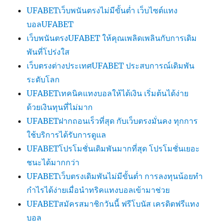
UFABETเว็บพนันตรงไม่มีขั้นต่ำ เว็บไซต์แทง
บอลUFABET
เว็บพนันตรงUFABET ให้คุณเพลิดเพลินกับการเดิม
พันที่โปร่งใส
เว็บตรงต่างประเทศUFABET ประสบการณ์เดิมพัน
ระดับโลก
UFABETเทคนิคแทงบอลให้ได้เงิน เริ่มต้นได้ง่าย
ด้วยเงินทุนที่ไม่มาก
UFABETฝากถอนเร็วที่สุด กับเว็บตรงมั่นคง ทุกการ
ใช้บริการได้รับการดูแล
UFABETโปรโมชั่นเดิมพันมากที่สุด โปรโมชั่นเยอะ
ชนะได้มากกว่า
UFABETเว็บตรงเดิมพันไม่มีขั้นต่ำ การลงทุนน้อยทำ
กำไรได้ง่ายเมื่อนำทริคแทงบอลเข้ามาช่วย
UFABETสมัครสมาชิกวันนี้ ฟรีโบนัส เครดิตฟรีแทง
บอล