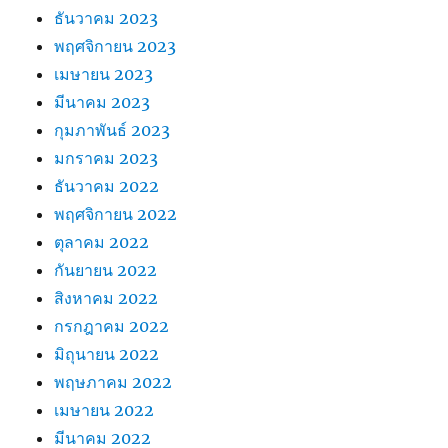
ธันวาคม 2023
พฤศจิกายน 2023
เมษายน 2023
มีนาคม 2023
กุมภาพันธ์ 2023
มกราคม 2023
ธันวาคม 2022
พฤศจิกายน 2022
ตุลาคม 2022
กันยายน 2022
สิงหาคม 2022
กรกฎาคม 2022
มิถุนายน 2022
พฤษภาคม 2022
เมษายน 2022
มีนาคม 2022