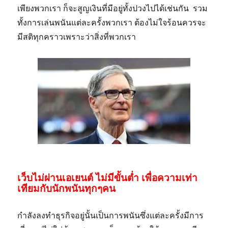
เพียงพวกเรา ก็จะสูญเงินที่มีอยู่ทั้งปวงไปได้เช่นกัน รวม
ทั้งการเล่นพนันแต่ละครั้งพวกเรา ต้องไม่ใจร้อนควรจะ
มีสติทุกคราวเพราะว่าสิ่งที่พวกเรา
เว็บไม่ผ่านเอเยนต์ ไม่มีขั้นต่ำ เพื่อความเท่า
เทียมกับนักพนันทุกๆคน
กำลังลงทำธุรกิจอยู่นั้นเป็นการพนันซึ่งแต่ละครั้งมีการ