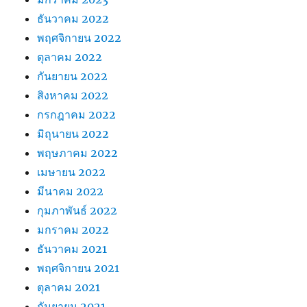
ธันวาคม 2022
พฤศจิกายน 2022
ตุลาคม 2022
กันยายน 2022
สิงหาคม 2022
กรกฎาคม 2022
มิถุนายน 2022
พฤษภาคม 2022
เมษายน 2022
มีนาคม 2022
กุมภาพันธ์ 2022
มกราคม 2022
ธันวาคม 2021
พฤศจิกายน 2021
ตุลาคม 2021
กันยายน 2021