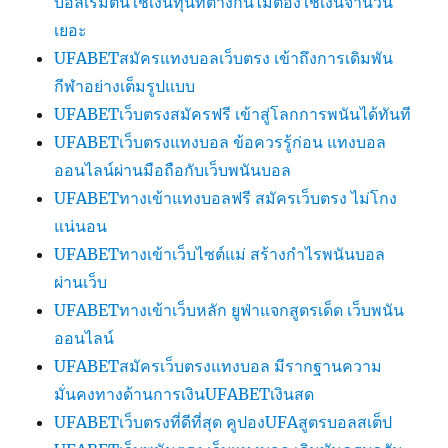
บอลเริ่มต้นใช้เงินทุนที่ต่างกันไม่ต้องใช้เงินจำนวน
เยอะ
UFABETสมัครแทงบอลเว็บตรง เข้าถึงการเดิมพัน
กีฬาอย่างเต็มรูปแบบ
UFABETเว็บตรงสมัครฟรี เข้าสู่โลกการพนันได้ทันที
UFABETเว็บตรงแทงบอล ข้อควรรู้ก่อน แทงบอล
ออนไลน์ผ่านมือถือกับเว็บพนันบอล
UFABETทางเข้าแทงบอลฟรี สมัครเว็บตรง ไม่โกง
แน่นอน
UFABETทางเข้าเว็บไซต์แม่ สร้างกำไรพนันบอล
ผ่านเว็บ
UFABETทางเข้าเว็บหลัก ยูฟ่าแจกสูตรเด็ด เว็บพนัน
ออนไลน์
UFABETสมัครเว็บตรงแทงบอล มีรากฐานความ
มั่นคงทางด้านการเงินUFABETเงินสด
UFABETเว็บตรงที่ดีที่สุด คูปองUFAสูตรบอลสเต็ป