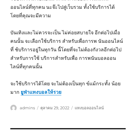
ออนไลน์ที่ทุกคน นะจ๊ะไปสู่เว็บรวม ทั้งใช้บริการได้
โดยที่คุณจะมีความ
บันเทิงและไม่ควรจะเป็น ไม่ค่อยสบายใจ อีกต่อไปเมื่อ
คนนั้น จะเลือกใช้บริการ สำหรับเพื่อการพ นันออนไลน์
ที่ ช้บริการอยู่ในทุกวัน นี้โดยที่จะไม่ต้องกังวลอีกต่อไป
สำหรับการใช้ บริการสำหรับเพื่อ การพนันบอลออน
ไลน์ที่ทุกคนนั้น
จะใช้บริการได้โดย จะไม่ต้องเป็นทุก ข์แม้กระทั้ง น้อย
มาก
ยูฟ่าแทงบอลให้รวย
ผู้
เขียน
หมวด
admins
ตุลาคม 29, 2022
แทงบอลออนไลน์
เขียน
เมื่อ
หมู่
เมนู