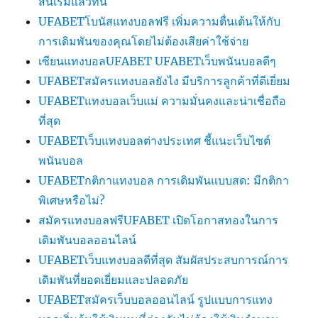
สิ้นเริ่มแล้วที่นี้
UFABETโบนัสแทงบอลฟรี เพิ่มความตื่นเต้นให้กับ
การเดิมพันของคุณโดยไม่ต้องเสียค่าใช้จ่าย
เซียนแทงบอลUFABET UFABETเว็บพนันบอลดีๆ
UFABETสมัครแทงบอลยังไง มีบริการลูกค้าที่ดีเยี่ยม
UFABETแทงบอลเว็บแม่ ความมั่นคงและน่าเชื่อถือ
ที่สุด
UFABETเว็บแทงบอลต่างประเทศ ชี้แนะเว็บไซต์
พนันบอล
UFABETกติกาแทงบอล การเดิมพันแบบสด: มีกติกา
พิเศษหรือไม่?
สมัครแทงบอลฟรีUFABET เปิดโอกาสทองในการ
เดิมพันบอลออนไลน์
UFABETเว็บแทงบอลดีที่สุด สัมผัสประสบการณ์การ
เดิมพันที่ยอดเยี่ยมและปลอดภัย
UFABETสมัครเว็บบอลออนไลน์ รูปแบบการแทง