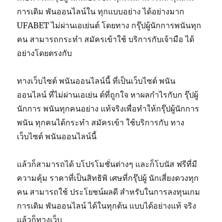
การเดิม พันออนไลน์ใน ทุกแบบอย่าง ได้อย่างมาก
UFABET ไม่ผ่านเอเย่นต์ โดยทาง กรุ๊ปผู้นักการพนันทุก
คน สามารถกระทำ สมัครเข้าใช้ บริการกับเจ้ามือ ได้
อย่างโดยตรงกับ
ทางเว็บไซต์ พนันออนไลน์นี้ ที่เป็นเว็บไซต์ พนัน
ออนไลน์ ที่ไม่ผ่านเอเย่น ต์ที่ถูกใจ หาผลกำไรกับก รุ๊ปผู้
นักการ พนันทุกคนอย่าง แท้จริงเพื่อทำให้กรุ๊ปผู้นักการ
พนัน ทุกคนได้กระทำ สมัครเข้า ใช้บริการกับ ทาง
เว็บไซต์ พนันออนไลน์นี้
แล้วก็สามารถได้ บโปรโมชั่นต่างๆ และก็โบนัส ฟรีที่มี
ความคุ้ม ราคาที่เป็นสิทธิพิ เศษที่กรุ๊ปผู้ นักเสี่ยงดวงทุก
คน สามารถใช้ ประโยชน์ผลดี สำหรับในการลงทุนเกม
การเดิม พันออนไลน์ ได้ในทุกต้น แบบได้อย่างแท้ จริง
แล้วก็ทางเว็บ