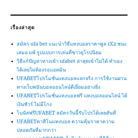
เรื่องล่าสุด
สมัคร ufa bet แนะนำวิธีแทงบอลราคาพูล 1X2 ชนะ
เสมอ แพ้ รูปแบบการเล่นที่ชาวยุโรปนิยม
วิธีแก้ปัญหาทางเข้า ufabet ล่าสุดเข้าไม่ได้ ทำเอง
ได้เลยไม่ต้องรอแอดมิน
UFABETโปรโมชั่นแทงบอลแจกจริง การใช้งานผ่าน
ทางเว็บพนันบอลออนไลน์ดีเยี่ยมอย่างยิ่ง
UFABETโปรโมชั่นแทงบอลฟรี แทงบอลออนไลน์ ได้
เงินชัวร์ ไม่มีโกง
โบนัสฟรีUFABET สมัครวันนี้รับโปรได้เลยทันที
UFABETคาสิโนแทงบอล ความคุ้มราคาความ
ปลอดภัยที่มากกว่า