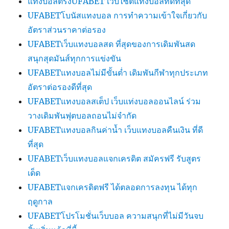
แทงบอลตรงUFABET เว็บไซต์แทงบอลที่ดีที่สุด
UFABETโบนัสแทงบอล การทำความเข้าใจเกี่ยวกับ
อัตราส่วนราคาต่อรอง
UFABETเว็บแทงบอลสด ที่สุดของการเดิมพันสด
สนุกสุดมันส์ทุกการแข่งขัน
UFABETแทงบอลไม่มีขั้นต่ำ เดิมพันกีฬาทุกประเภท
อัตราต่อรองดีที่สุด
UFABETแทงบอลสเต็ป เว็บแท่งบอลออนไลน์ ร่วม
วางเดิมพันฟุตบอลถอนไม่จำกัด
UFABETแทงบอลกินค่าน้ำ เว็บแทงบอลคืนเงิน ที่ดี
ที่สุด
UFABETเว็บแทงบอลแจกเครดิต สมัครฟรี รับสูตร
เด็ด
UFABETแจกเครดิตฟรี ได้ตลอดการลงทุน ได้ทุก
ฤดูกาล
UFABETโปรโมชั่นเว็บบอล ความสนุกที่ไม่มีวันจบ