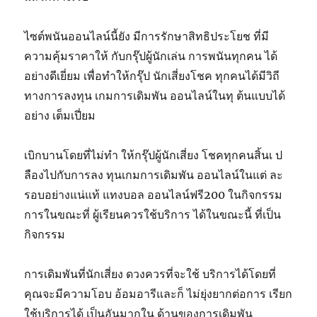
ไซต์พนันออนไลน์นี้ยัง มีการรักษาสิทธิประโยช ที่มี
ความคุ้มราคาให้ กับกรุ๊ปผู้นักเล่น การพนันทุกคน ได้
อย่างดีเยี่ยม เพื่อทำให้กรุ๊ป นักเสี่ยงโชค ทุกคนได้มีวิถี
ทางการลงทุน เกมการเดิมพัน ออนไลน์ในทุ ต้นแบบได้
อย่าง เต็มเปี่ยม
เบิกบานโดยที่ไม่ทำ ให้กรุ๊ปผู้นักเสี่ยง โชคทุกคนสิ้นเ ป
ลืองไปกับการลง ทุนเกมการเดิมพัน ออนไลน์ในแต่ ละ
รอบอย่างแน่แท้ แทง​บอล ​ออนไลน์​ฟรี​200​ ในกิจกรรม
การในขณะที่ ผู้เรียนควรใช้บริการ ได้ในขณะนี้ ที่เป็น
กิจกรรม
การเดิมพันที่นักเสี่ยง ดวงควรที่จะใช้ บริการได้โดยที่
คุณจะมีความโอบ อ้อมอารีและก็ ไม่ยุ่งยากต่อการ เรียก
ใช้บริการได้ เป็นอันมากใน ด้านของการเดิมพัน