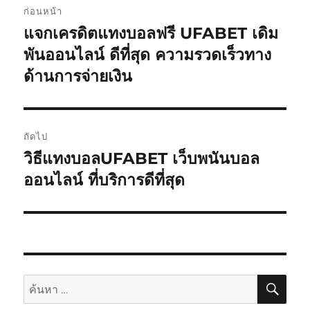
ก่อนหน้า
นำทาง
แจกเครดิตแทงบอลฟรี UFABET เดิม
เรื่อง
ก่อน
พันออนไลน์ ดีที่สุด ความรวดเร็วทาง
เรื่อง
หน้า:
ด้านการจ่ายเงิน
ถัดไป
วิธีแทงบอลUFABET เว็บพนันบอล
เรื่อง
ต่อ
ออนไลน์ ที่บริการดีที่สุด
ไป:
ค้นห
ค้นหา: