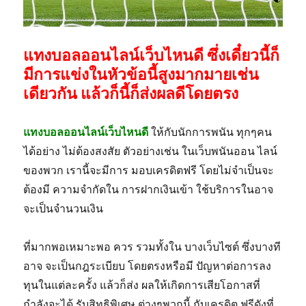
แทงบอลออนไลน์เว็บไหนดี ซึ่งเดี๋ยวนี้ก็
มีการแข่งในหัวข้อนี้สูงมากมายเช่น
เดียวกัน แล้วก็นี้ก็ส่งผลดีโดยตรง
แทงบอลออนไลน์เว็บไหนดี
ให้กับนักการพนัน ทุกๆคน
ได้อย่าง ไม่ต้องสงสัย ตัวอย่างเช่น ในเว็บพนันออน ไลน์
ของพวก เรานี้จะมีการ มอบเครดิตฟรี โดยไม่จำเป็นจะ
ต้องมี ความจำกัดใน การฝากเงินเข้า ใช้บริการในอาจ
จะเป็นจำนวนเงิน
ที่มากพอเหมาะพอ ควร รวมทั้งใน บางเว็บไซต์ ซึ่งบางที
อาจ จะเป็นกฎระเบียบ โดยตรงหรือมี ปัญหาต่อการลง
ทุนในแต่ละครั้ง แล้วก็ส่ง ผลให้เกิดการเสียโอกาสที่
กำลังจะได้ รับสิทธิพิเศษ ต่างๆพวกนี้ กับเครดิต ฟรีดังที่