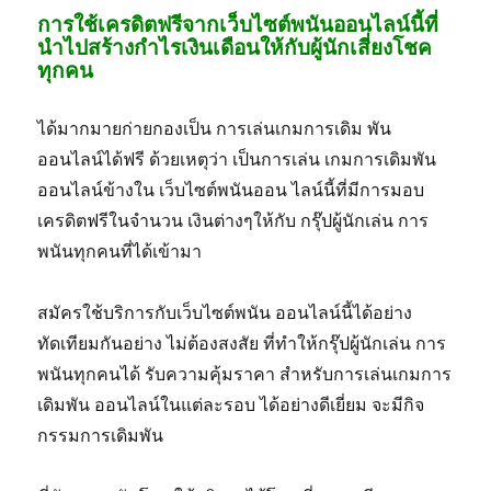
การใช้เครดิตฟรีจากเว็บไซต์พนันออนไลน์นี้ที่
นำไปสร้างกำไรเงินเดือนให้กับผู้นักเสี่ยงโชค
ทุกคน
ได้มากมายก่ายกองเป็น การเล่นเกมการเดิม พัน
ออนไลน์ได้ฟรี ด้วยเหตุว่า เป็นการเล่น เกมการเดิมพัน
ออนไลน์ข้างใน เว็บไซต์พนันออน ไลน์นี้ที่มีการมอบ
เครดิตฟรีในจำนวน เงินต่างๆให้กับ กรุ๊ปผู้นักเล่น การ
พนันทุกคนที่ได้เข้ามา
สมัครใช้บริการกับเว็บไซต์พนัน ออนไลน์นี้ได้อย่าง
ทัดเทียมกันอย่าง ไม่ต้องสงสัย ที่ทำให้กรุ๊ปผู้นักเล่น การ
พนันทุกคนได้ รับความคุ้มราคา สำหรับการเล่นเกมการ
เดิมพัน ออนไลน์ในแต่ละรอบ ได้อย่างดีเยี่ยม จะมีกิจ
กรรมการเดิมพัน