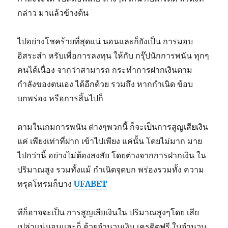
กล่าว มาแล้วข้างต้น
ไปอย่างโชคร้ายที่สุดแน่ นอนและก็ยังเป็น การมอบ
อิสระสำ หรับเพื่อการลงทุน ให้กับ กรุ๊ปนักการพนัน ทุกๆ
คนได้เนื่อง จากว่าสามารถ กระทำการฝากเงินตาม
กำลังของตนเอง ได้อีกด้วย รวมถึง หากกำเนิด ข้อบ
บกพร่อง หรือการสิ้นไปก็
ตามในเกมการพนัน ต่างๆพวกนี้ ก็จะเป็นการสูญเสียเงิน
แค่ เพียงเท่าที่ฝาก เข้าไปเพียง แค่นั้น โดยไม่มาก มาย
ไปกว่านี้ อย่างไม่ต้องสงสัย โดยต่างจากการฝากเงิน ใน
ปริมาณสูง รวมทั้งแม้ กำเนิดจุดบก พร่องรวมทั้ง ความ
ทรุดโทรมก็บาง
UFABET
ทีก็อาจจะเป็น การสูญเสียเงินใน ปริมาณสูงๆโดย เสีย
เปล่าแน่นอนและก็ ด้วยจำนวนเงิน เครดิตฟรี ในจำนวน