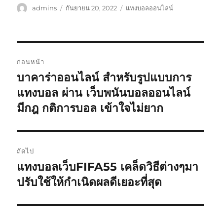
ผู้
เขียน
หมวด
admins
กันยายน 20, 2022
แทงบอลออนไลน์
เขียน
เมื่อ
หมู่
เมนู
ก่อนหน้า
นำทาง
บาคาร่าออนไลน์ สำหรับรูปแบบการ
เรื่อง
ก่อน
แทงบอล ผ่าน เว็บพนันบอลออนไลน์
เรื่อง
หน้า:
มีกฎ กติการบอล เข้าใจไม่ยาก
ถัดไป
แทงบอลเว็บFIFA55 เคล็ดวิธีต่างๆมา
เรื่อง
ต่อ
ปรับใช้ให้กำเนิดผลดีเยอะที่สุด
ไป: