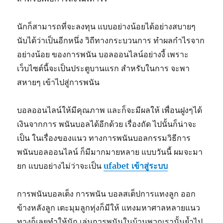
นักก็สามารถที่จะลงทุน แบบอย่างน้อยได้อย่างสบายๆ
นับได้ว่าเป็นอีกหนึ่ง วิถีทางกระบวนการ ทำผลกำไรจาก
อย่างน้อย ของการพนัน บอลออนไลน์อย่างงี้ เพราะ
เว็บไซต์นี้จะเป็นประตูบานแรก สำหรับในการ จะพา
สหายๆ เข้าไปสู่การพนัน
บอลออนไลน์ให้มีคุณภาพ และก็จะมีผลให้ เพื่อนฝูงๆได้
เงินจากการ พนันบอลได้อีกด้วย เรื่องถัด ไปนั้นก็น่าจะ
เป็น ในเรื่องของแนว ทางการพนันบอลกรรมวิธีการ
พนันบอลออนไลน์ ก็มีมากมายหลาย แบบวันนี้ ผมจะมา
ยก แบบอย่างไม่ว่าจะเป็น
ufabet เข้าสู่ระบบ
การพนันบอลเต็ง การพนัน บอลสเต็ปการแทงลูก ออก
ข้างหลังลูก เตะมุมลูกทุ่งก็มีให้ แทงมหาศาลหลายแนว
ทางก็เลยทำให้นัก เล่นการพนันในบ้านพวกเรานั้นย้ำไป