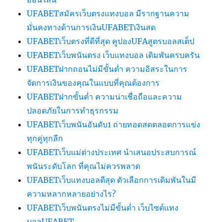
UFABETสมัครเว็บตรงแทงบอล มีรากฐานความ
มั่นคงทางด้านการเงินUFABETเงินสด
UFABETเว็บตรงที่ดีที่สุด คูปองUFAสูตรบอลสเต็ป
UFABETเว็บพนันตรง เว็บแทงบอล เดิมพันครบครัน
UFABETฝากถอนไม่มีขั้นต่ำ ความอิสระในการ
จัดการเงินของคุณในแบบที่คุณต้องการ
UFABETฝากขั้นต่ำ ความน่าเชื่อถือและความ
ปลอดภัยในการทำธุรกรรม
UFABETเว็บพนันอันดับ1 ถ่ายทอดสดตลอดการแข่ง
ทุกคู่ทุกลีก
UFABETเว็บแม่ต่างประเทศ นำเสนอประสบการณ์
พนันระดับโลก ที่คุณไม่ควรพลาด
UFABETเว็บแทงบอลดีสุด ตัวเลือกการเดิมพันในมี
ความหลากหลายอย่างไร?
UFABETเว็บพนันตรงไม่มีขั้นต่ำ เว็บไซต์แทง
บอลUFABET