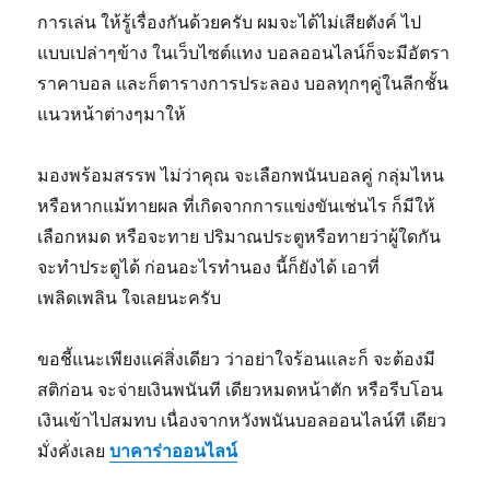
การเล่น ให้รู้เรื่องกันด้วยครับ ผมจะได้ไม่เสียตังค์ ไป
แบบเปล่าๆข้าง ในเว็บไซต์แทง บอลออนไลน์ก็จะมีอัตรา
ราคาบอล และก็ตารางการประลอง บอลทุกๆคู่ในลีกชั้น
แนวหน้าต่างๆมาให้
มองพร้อมสรรพ ไม่ว่าคุณ จะเลือกพนันบอลคู่ กลุ่มไหน
หรือหากแม้ทายผล ที่เกิดจากการแข่งขันเช่นไร ก็มีให้
เลือกหมด หรือจะทาย ปริมาณประตูหรือทายว่าผู้ใดกัน
จะทำประตูได้ ก่อนอะไรทำนอง นี้ก็ยังได้ เอาที่
เพลิดเพลิน ใจเลยนะครับ
ขอชี้แนะเพียงแค่สิ่งเดียว ว่าอย่าใจร้อนและก็ จะต้องมี
สติก่อน จะจ่ายเงินพนันที เดียวหมดหน้าตัก หรือรีบโอน
เงินเข้าไปสมทบ เนื่องจากหวังพนันบอลออนไลน์ที เดียว
มั่งคั่งเลย
บาคาร่าออนไลน์