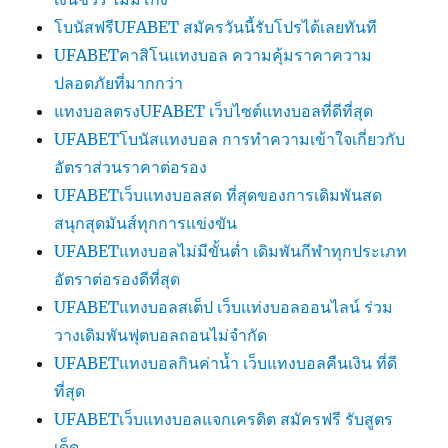
โบนัสฟรีUFABET สมัครวันนี้รับโปรได้เลยทันที
UFABETคาสิโนแทงบอล ความคุ้มราคาความ
ปลอดภัยที่มากกว่า
แทงบอลตรงUFABET เว็บไซต์แทงบอลที่ดีที่สุด
UFABETโบนัสแทงบอล การทำความเข้าใจเกี่ยวกับ
อัตราส่วนราคาต่อรอง
UFABETเว็บแทงบอลสด ที่สุดของการเดิมพันสด
สนุกสุดมันส์ทุกการแข่งขัน
UFABETแทงบอลไม่มีขั้นต่ำ เดิมพันกีฬาทุกประเภท
อัตราต่อรองดีที่สุด
UFABETแทงบอลสเต็ป เว็บแท่งบอลออนไลน์ ร่วม
วางเดิมพันฟุตบอลถอนไม่จำกัด
UFABETแทงบอลกินค่าน้ำ เว็บแทงบอลคืนเงิน ที่ดี
ที่สุด
UFABETเว็บแทงบอลแจกเครดิต สมัครฟรี รับสูตร
เด็ด