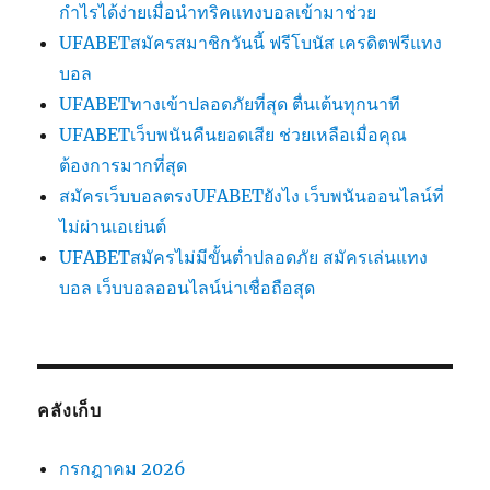
กำไรได้ง่ายเมื่อนำทริคแทงบอลเข้ามาช่วย
UFABETสมัครสมาชิกวันนี้ ฟรีโบนัส เครดิตฟรีแทง
บอล
UFABETทางเข้าปลอดภัยที่สุด ตื่นเต้นทุกนาที
UFABETเว็บพนันคืนยอดเสีย ช่วยเหลือเมื่อคุณ
ต้องการมากที่สุด
สมัครเว็บบอลตรงUFABETยังไง เว็บพนันออนไลน์ที่
ไม่ผ่านเอเย่นต์
UFABETสมัครไม่มีขั้นต่ำปลอดภัย สมัครเล่นแทง
บอล เว็บบอลออนไลน์น่าเชื่อถือสุด
คลังเก็บ
กรกฎาคม 2026