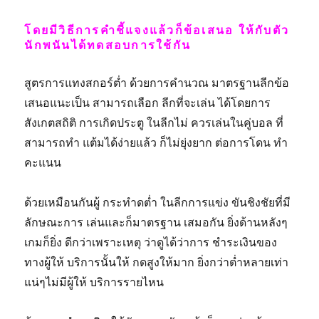
โดยมีวิธีการคำชี้แจงแล้วก็ข้อเสนอ ให้กับตัว
นักพนันได้ทดสอบการใช้กัน
สูตรการแทงสกอร์ต่ำ ด้วยการคำนวณ มาตรฐานลีกข้อ
เสนอแนะเป็น สามารถเลือก ลีกที่จะเล่น ได้โดยการ
สังเกตสถิติ การเกิดประตู ในลีกไม่ ควรเล่นในคู่บอล ที่
สามารถทำ แต้มได้ง่ายแล้ว ก็ไม่ยุ่งยาก ต่อการโดน ทำ
คะแนน
ด้วยเหมือนกันผู้ กระทำดต่ำ ในลีกการแข่ง ขันชิงชัยที่มี
ลักษณะการ เล่นและก็มาตรฐาน เสมอกัน ยิ่งด้านหลังๆ
เกมก็ยิ่ง ดีกว่าเพราะเหตุ ว่าดูได้ว่าการ ชำระเงินของ
ทางผู้ให้ บริการนั้นให้ กดสูงให้มาก ยิ่งกว่าต่ำหลายเท่า
แน่ๆไม่มีผู้ให้ บริการรายไหน