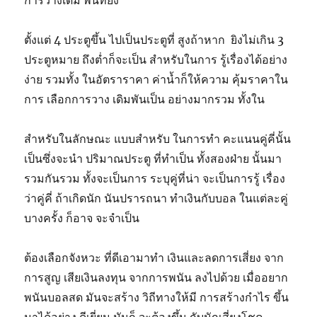
การวางเดิม พันที่ยิง
ตั้งแต่ 4 ประตูขึ้น ไปเป็นประตูที่ สูงถ้าหาก ยิงไม่เกิน 3
ประตูหมาย ถึงต่ำก็จะเป็น สำหรับในการ รู้เรื่องได้อย่าง
ง่าย รวมทั้ง ในอัตราราคา ค่าน้ำก็ให้ความ คุ้มราคาใน
การ เลือกการวาง เดิมพันเป็น อย่างมากรวม ทั้งใน
สำหรับในลักษณะ แบบสำหรับ ในการทำ คะแนนคู่คี่นั้น
เป็นซึ่งจะนำ ปริมาณประตู ที่ทำเป็น ทั้งสองฝ่าย นั้นมา
รวมกันรวม ทั้งจะเป็นการ ระบุคู่ที่น่า จะเป็นการรู้ เรื่อง
ว่าคู่คี่ ถ้าเกิดนัก นันปรารถนา ทำเงินกับบอล ในแต่ละคู่
บางครั้ง ก็อาจ จะจำเป็น
ต้องเลือกจังหวะ ที่ดีเอามาทำ เงินและลดการเสี่ยง จาก
การสูญ เสียเงินลงทุน จากการพนัน ลงไปด้วย เมื่ออยาก
พนันบอลสด มันจะสร้าง วิถีทางให้มี การสร้างกำไร ขึ้น