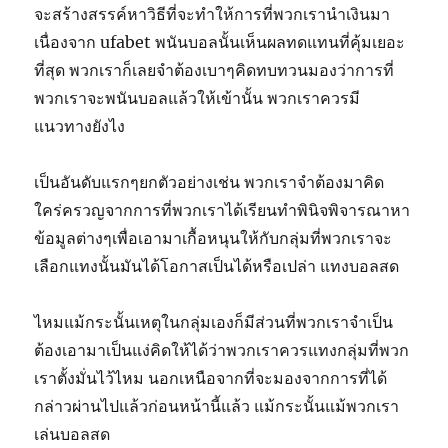
จะสร้างสรรค์หาวิธีที่จะทำให้การที่พวกเรานำเงินมา
เนื่องจาก ufabet พนันบอลนั้นเห็นผลทดแทนที่คุ้มเยอะ
ที่สุด พวกเราก็เลยจำต้องเบาๆคิดทบทวนมองว่าการที่
พวกเราจะพนันบอลแล้วให้เข้านั้น พวกเราควรมี
แนวทางยังไง
เป็นอันดับแรกๆยกตัวอย่างเช่น พวกเราจำต้องมาคิด
ใคร่ครวญจากการที่พวกเราได้เรียนทำพินิจพิจารณาหา
ข้อมูลต่างๆเพื่อเอามาเกื้อหนุนให้กับกลุ่มที่พวกเราจะ
เลือกแทงนั้นมันได้โอกาสเป็นได้หรือเปล่า แทงบอลสด
ไหมแม้กระนั้นเหตุในกลุ่มเองก็มีส่วนที่พวกเราจำเป็น
ต้องเอามาเป็นแง่คิดให้ได้ว่าพวกเราควรแทงกลุ่มที่พวก
เราตั้งมั่นไว้ไหม นอกเหนือจากที่จะมองจากการที่ได้
กล่าวผ่านไปแล้วก่อนหน้านี้แล้ว แม้กระนั้นแม้พวกเรา
เล่นบอลสด