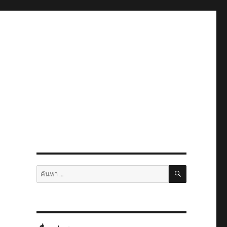
ค้นหา
ค้นหา: