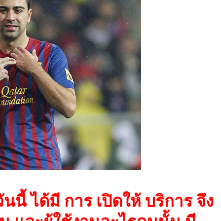
นี้ ได้มี การ เปิดให้ บริการ จึง