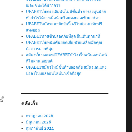
เยอะ ชนะได้มากกว่า
UFABETเว็บตรงเดิมพันไม่มีขั้นต่ำ การลงทุนน้อย
ทำกำไรได้ง่ายเมื่อนำทริคแทงบอลเข้ามาช่วย
UFABETสมัครสมาชิกวันนี้ ฟรีโบนัส เครดิตฟรี
แทงบอล
UFABETทางเข้าปลอดภัยที่สุด ตื่นเต้นทุกนาที
UFABETเว็บพนันคืนยอดเสีย ช่วยเหลือเมื่อคุณ
ต้องการมากที่สุด
สมัครเว็บบอลตรงUFABETยังไง เว็บพนันออนไลน์
ที่ไม่ผ่านเอเย่นต์
UFABETสมัครไม่มีขั้นต่ำปลอดภัย สมัครเล่นแทง
บอล เว็บบอลออนไลน์น่าเชื่อถือสุด
ี้
คลังเก็บ
กรกฎาคม 2026
มิถุนายน 2026
กุมภาพันธ์ 2024