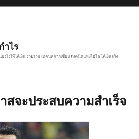
้กำไร
ันยังไงให้ได้เงิน รวบรวม เทคนคจากเซียน เทคนิคแทงไฮโล ได้เงินจริง
โอกาสจะประสบความสำเร็จ