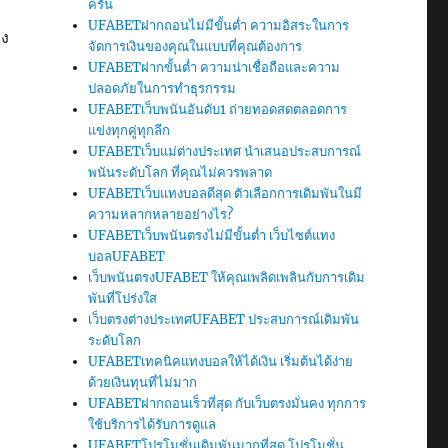
ครัน
UFABETฝากถอนไม่มีขั้นต่ำ ความอิสระในการ
่ง
จัดการเงินของคุณในแบบที่คุณต้องการ
UFABETฝากขั้นต่ำ ความน่าเชื่อถือและความ
ปลอดภัยในการทำธุรกรรม
UFABETเว็บพนันอันดับ1 ถ่ายทอดสดตลอดการ
แข่งทุกคู่ทุกลีก
UFABETเว็บแม่ต่างประเทศ นำเสนอประสบการณ์
พนันระดับโลก ที่คุณไม่ควรพลาด
UFABETเว็บแทงบอลดีสุด ตัวเลือกการเดิมพันในมี
ความหลากหลายอย่างไร?
UFABETเว็บพนันตรงไม่มีขั้นต่ำ เว็บไซต์แทง
บอลUFABET
เว็บพนันตรงUFABET ให้คุณเพลิดเพลินกับการเดิม
พันที่โปร่งใส
เว็บตรงต่างประเทศUFABET ประสบการณ์เดิมพัน
ระดับโลก
UFABETเทคนิคแทงบอลให้ได้เงิน เริ่มต้นได้ง่าย
ด้วยเงินทุนที่ไม่มาก
UFABETฝากถอนเร็วที่สุด กับเว็บตรงมั่นคง ทุกการ
ใช้บริการได้รับการดูแล
UFABETโปรโมชั่นเดิมพันมากที่สุด โปรโมชั่น