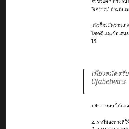
ตัวช่วยดี ๆ สำหรับ
วิเคราะห์ ด้วยตนเอ
แล้วก็จะมีความเก่
โชคดี และข้อเสนอ
ไว้
เพียงสมัครรับบ
Ufabetwins
1.ฝาก-ถอน ได้ตลอด
2.เรามีช่องทางที่ใ