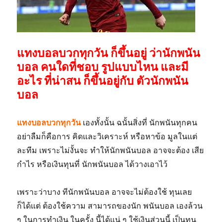
แทงบอลบวกทุกวัน ก็ขึ้นอยู่ ว่านักพนัน
บอล คนใดที่ชอบ รูปแบบไหน และมี
อะไร ที่น่าสน ก็ขึ้นอยู่กับ ตัวนักพนัน
บอล
แทงบอลบวกทุกวัน
เองทั้งนั้น ฉนั้นสิ่งที่ นักพนันทุกคน
อย่าลืมก็คือการ คิดและวิเคราะห์ หรือหาข้อ มูลในแต่
ละทีม เพราะไม่งั้นจะ ทำให้นักพนันบอล อาจจะต้อง เสีย
กำไร หรือเงินทุนที่ นักพนันบอล ได้วางเอาไว้
เพราะว่าบาง ทีนักพนันบอล อาจจะไม่ต้องใช้ ทุนเลย
ก็ได้แต่ ต้องใช้ความ สามารถของนัก พนันบอล เองล้วน
ๆ ในการทำเงิน ในครั้ง นี้ได้แน่ ๆ ใช้เงินส่วนนี้ เป็นทุน