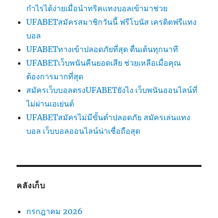
กำไรได้ง่ายเมื่อนำทริคแทงบอลเข้ามาช่วย
UFABETสมัครสมาชิกวันนี้ ฟรีโบนัส เครดิตฟรีแทง
บอล
UFABETทางเข้าปลอดภัยที่สุด ตื่นเต้นทุกนาที
UFABETเว็บพนันคืนยอดเสีย ช่วยเหลือเมื่อคุณ
ต้องการมากที่สุด
สมัครเว็บบอลตรงUFABETยังไง เว็บพนันออนไลน์ที่
ไม่ผ่านเอเย่นต์
UFABETสมัครไม่มีขั้นต่ำปลอดภัย สมัครเล่นแทง
บอล เว็บบอลออนไลน์น่าเชื่อถือสุด
คลังเก็บ
กรกฎาคม 2026