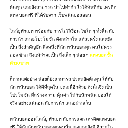
ต้นทุน และยังสามารถ นำไปทำกำ ไรได้ทันทีกับ เครดิต
แทง บอลฟรี ที่ได้รับจาก เว็บพนันบอลออน
ไลน์ยูฟ่าเบท พร้อมกับ การไม่มีเงื่อน ไขใด ๆ ทั้งสิ้น กับ
การนำ เสนอโปรโมชั่น ดังกล่าวใน แต่ละครั้ง และยัง
เป็น สิ่งสำคัญอีก สิ่งหนึ่งที่นัก พนันบอลทุก คนไม่ควร
มอง ข้าม ถึงแม้ว่าจะเป็น สิ่งเล็ก ๆ น้อย ๆ
แทงบอลขั้น
ต่ำ10บาท
ก็ตามแต่อย่าง น้อยก็ยังสามารถ ประหยัดต้นทุน ให้กับ
นัก พนันบอล ได้ดีที่สุดใน ขณะนี้อีกด้วย ดังนั้นจึง เป็น
โปรโมชั่น ที่สร้างความ คุ้มค่า ให้กับนักพนัน บอลได้
จริง อย่างแน่นอน กับการนำ เสนอผ่านเว็บ
พนันบอลออนไลน์ยู ฟ่าเบท กับการแจก เครดิตแทงบอล
ฟรี ให้กับนักพนัน บอลทุกคนนั่น เองและยังมี อิสระใน