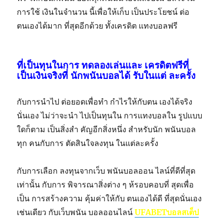
การใช้ เงินในจำนวน นี้เพื่อให้เก็บ เป็นประโยชน์ ต่อ
ตนเองได้มาก ที่สุดอีกด้วย ทั้งเครดิต แทงบอลฟรี
ที่เป็นทุนในการ ทดลองเล่นและ เครดิตฟรีที่
เป็นเงินจริงที่ นักพนันบอลได้ รับในแต่ ละครั้ง
กับการนำไป ต่อยอดเพื่อทำ กำไรให้กับตน เองได้จริง
นั่นเอง ไม่ว่าจะนำ ไปเป็นทุนใน การแทงบอลใน รูปแบบ
ใดก็ตาม เป็นสิ่งสำ คัญอีกสิ่งหนึ่ง สำหรับนัก พนันบอล
ทุก คนกับการ ตัดสินใจลงทุน ในแต่ละครั้ง
กับการเลือก ลงทุนจากเว็บ พนันบอลออน ไลน์ที่ดีที่สุด
เท่านั้น กับการ พิจารณาสิ่งต่าง ๆ ห้รอบคอบที่ สุดเพื่อ
เป็น การสร้างความ คุ้มค่าให้กับ ตนเองได้ดี ที่สุดนั่นเอง
เช่นเดียว กับเว็บพนัน บอลออนไลน์
UFABETบอลสเต็ป