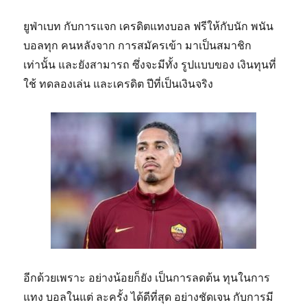
ยูฟ่าเบท กับการแจก เครดิตแทงบอล ฟรีให้กับนัก พนัน
บอลทุก คนหลังจาก การสมัครเข้า มาเป็นสมาชิก
เท่านั้น และยังสามารถ ซึ่งจะมีทั้ง รูปแบบของ เงินทุนที่
ใช้ ทดลองเล่น และเครดิต ปีที่เป็นเงินจริง
อีกด้วยเพราะ อย่างน้อยก็ยัง เป็นการลดต้น ทุนในการ
แทง บอลในแต่ ละครั้ง ได้ดีที่สุด อย่างชัดเจน กับการมี