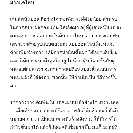
มากแค่ไหน
เกมส์พนันบอล ถือว่ามีความจังหวะที่ดีไม่น้อย สำหรับ
ในการสร้างผลตอบแทน ให้เกิดมา อยู่ที่ผู้เล่นพนันแต่ ละ
คนเองว่า จะเลือกเกมในต้นแบบไหน เอามาวางเดิมพัน
เพราะว่าด้วยรูปแบบของเกม แบบออนไลน์นั้น มันจะ
ช่วยเพิ่มช่องทาง ให้มีการทำเงินขึ้นมา ได้อย่างดีเยี่ยม
และ ก็มีความน่าดึงดูดใจอยู่ ไม่น้อย มันก็เลยขึ้นกับผู้
พนันแต่ละคนว่า จะสามารถเปลี่ยนแปลงต้นแบบ การ
พนัน แล้วก็ใช้จังหวะพวกนั้น ให้กำเนิดเป็น วิถีทางขึ้น
มา
จากการวางเดิมพันใน แต่ละแบบได้อย่างไร เพราะเหตุ
ว่าเมื่อเลือกแบบ อย่างที่ดีเอามาพนันได้แล้ว ละก็ มันก็
หมายความว่า เป็นแนวทางที่สร้างจังหวะ ให้มีการได้
กำไรขึ้นมาได้ แล้วก็เกิดผลดีเพิ่มมากขึ้น มันก็เลยอยู่ที่