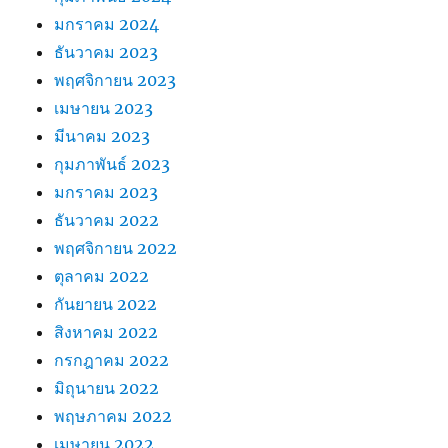
มกราคม 2024
ธันวาคม 2023
พฤศจิกายน 2023
เมษายน 2023
มีนาคม 2023
กุมภาพันธ์ 2023
มกราคม 2023
ธันวาคม 2022
พฤศจิกายน 2022
ตุลาคม 2022
กันยายน 2022
สิงหาคม 2022
กรกฎาคม 2022
มิถุนายน 2022
พฤษภาคม 2022
เมษายน 2022