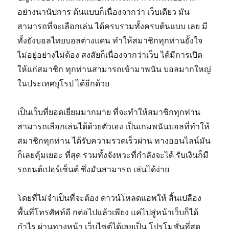
อย่างนานัปการ ต้นแบบก็เนื่องจากว่า เว็บเดียว มัน
สามารถที่จะเลือกเล่น ได้ครบรวมทั้งครบต้นแบบ เลย มี
ทั้งยังบอลไทยบอลต่างแดน ทำให้สมาชิกทุกท่านยั้งใจ
ไม่อยู่อย่างไม่ต้อง สงสัยก็เนื่องจากว่าเว็บ ได้มีการเปิด
ให้แก่สมาชิก ทุกท่านสามารถเข้ามาพนัน บอลมากใหญ่
ในประเทศยุโรป ได้อีกด้วย
เป็นเว็บที่ยอดเยี่ยมมากมาย ที่จะทำให้สมาชิกทุกท่าน
สามารถเลือกเล่นได้ด้วยตัวเอง เป็นเกมพนันบอลที่ทำให้
สมาชิกทุกท่าน ได้รับความรวดเร็วผ่าน ทางออนไลน์มัน
ก็เลยคุ้มเยอะ ที่สุด รวมทั้งจังหวะที่กำลังจะได้ รับเงินก็มี
รถยนต์เปอร์เซ็นต์ ซึ่งมันสามารถ เล่นได้ง่าย
โดยที่ไม่จำเป็นที่จะต้อง ดาวน์โหลดแอพให้ สิ้นเปลือง
พื้นที่โทรศัพท์อี กต่อไปแล้วเพียง แค่ไปสู่หน้าเว็บก็ได้
กำไร ผ่านทางหน้า เว็บไซต์ได้เลยเป็น โปรโมชั่นที่สุด