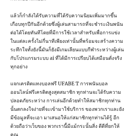
แล้วก็กำลังได้รับความที่ได้รับความนิยมเพิ่มมากขึ้น
เกือบทุกปีกันอีกด้วยซึ่งผู้เล่นสามารถที่จะชำระเงินพนัน
ต่อได้โดยทันทีโดยที่มีการใช้เวลาสำหรับเพื่อการแข่ง
ในแต่ละครั้งไม่กี่นาทีเพียงเท่านั้นที่พร้อมจะสร้างความ
ระทึกใจทั้งยังนี้มันก็ยังมีเกมเลียนแบบกีฬาระหว่างผู้เล่น
กับโปรแกรมระบบ ai ที่ได้มีการเปรียบได้เสมือนดั่งจริง
ทุกอย่าง
แจกเครดิตแทงบอลฟรี UFABE T การพนันบอล
ออนไลน์ฟรีเครดิตสูงสุดสมาชิก ทุกท่านจะได้รับความ
ปลอดภัยระหว่าง การเล่นอีกด้วยทำให้สมาชิกทุกท่าน
นั้นตกลงใจง่ายที่จะเข้ามาใช้บริการ ของพวกเราและยัง
มีข้อมูลที่จะเอา มาเสนอให้แก่สมาชิกทุกท่านได้รู้ อีก
ด้วยถือว่าเว็บของ พวกเรานี้มีแม้กระนั้นสิ่ง ดีดีที่ยกให้
คุณ