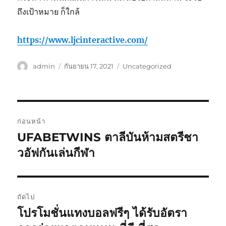
ถึงเป้าหมาย ก็ใกล้
https://www.ljcinteractive.com/
ผู้
เขียน
หมวด
admin
กันยายน 17, 2021
Uncategorized
เขียน
เมื่อ
หมู่
เมนู
ก่อนหน้า
นำทาง
UFABETWINS ตาลีบันห้ามสตรีชา
เรื่อง
ก่อน
วอัฟกันเล่นกีฬา
เรื่อง
หน้า:
ถัดไป
โปรโมชั่นแทงบอลฟรีๆ ได้รับอัตรา
เรื่อง