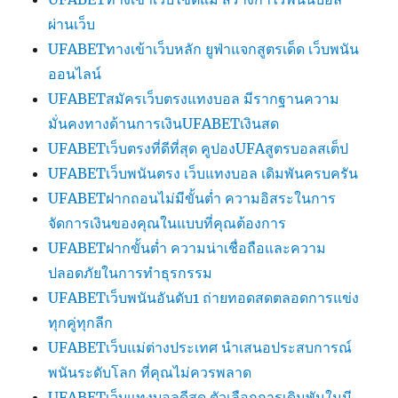
ผ่านเว็บ
UFABETทางเข้าเว็บหลัก ยูฟ่าแจกสูตรเด็ด เว็บพนัน
ออนไลน์
UFABETสมัครเว็บตรงแทงบอล มีรากฐานความ
มั่นคงทางด้านการเงินUFABETเงินสด
UFABETเว็บตรงที่ดีที่สุด คูปองUFAสูตรบอลสเต็ป
UFABETเว็บพนันตรง เว็บแทงบอล เดิมพันครบครัน
UFABETฝากถอนไม่มีขั้นต่ำ ความอิสระในการ
จัดการเงินของคุณในแบบที่คุณต้องการ
UFABETฝากขั้นต่ำ ความน่าเชื่อถือและความ
ปลอดภัยในการทำธุรกรรม
UFABETเว็บพนันอันดับ1 ถ่ายทอดสดตลอดการแข่ง
ทุกคู่ทุกลีก
UFABETเว็บแม่ต่างประเทศ นำเสนอประสบการณ์
พนันระดับโลก ที่คุณไม่ควรพลาด
UFABETเว็บแทงบอลดีสุด ตัวเลือกการเดิมพันในมี