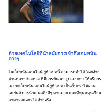
ด้วยเทคโนโลยีที่นำสมัยการเข้าถึงเกมพนัน
ต่างๆ
ในเว็บพนันออนไลน์ ยูฟ่าเบทนี้ สามารถทำได้ โดยง่าย
ผ่านหลายช่องทาง ที่มีการพัฒนา รูปแบบการให้บริการ
เพราะเว็บพนัน ออนไลน์ยูฟ่าเบท เป็นเว็บตรงไม่ผ่าน
เอเย่นต์ การนำเสนอสิ่งดีๆ มากมาย และมีทุนหมุนเวียน
สามารถแจกจริง จ่ายจริง