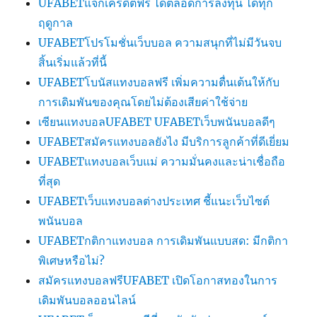
UFABETแจกเครดิตฟรี ได้ตลอดการลงทุน ได้ทุก
ฤดูกาล
UFABETโปรโมชั่นเว็บบอล ความสนุกที่ไม่มีวันจบ
สิ้นเริ่มแล้วที่นี้
UFABETโบนัสแทงบอลฟรี เพิ่มความตื่นเต้นให้กับ
การเดิมพันของคุณโดยไม่ต้องเสียค่าใช้จ่าย
เซียนแทงบอลUFABET UFABETเว็บพนันบอลดีๆ
UFABETสมัครแทงบอลยังไง มีบริการลูกค้าที่ดีเยี่ยม
UFABETแทงบอลเว็บแม่ ความมั่นคงและน่าเชื่อถือ
ที่สุด
UFABETเว็บแทงบอลต่างประเทศ ชี้แนะเว็บไซต์
พนันบอล
UFABETกติกาแทงบอล การเดิมพันแบบสด: มีกติกา
พิเศษหรือไม่?
สมัครแทงบอลฟรีUFABET เปิดโอกาสทองในการ
เดิมพันบอลออนไลน์