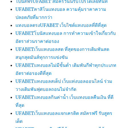
โบนัสฟรีUFABET สมัครวันนี้รับโปรได้เลยทันที
UFABETคาสิโนแทงบอล ความคุ้มราคาความ
ปลอดภัยที่มากกว่า
แทงบอลตรงUFABET เว็บไซต์แทงบอลที่ดีที่สุด
UFABETโบนัสแทงบอล การทำความเข้าใจเกี่ยวกับ
อัตราส่วนราคาต่อรอง
UFABETเว็บแทงบอลสด ที่สุดของการเดิมพันสด
สนุกสุดมันส์ทุกการแข่งขัน
UFABETแทงบอลไม่มีขั้นต่ำ เดิมพันกีฬาทุกประเภท
อัตราต่อรองดีที่สุด
UFABETแทงบอลสเต็ป เว็บแท่งบอลออนไลน์ ร่วม
วางเดิมพันฟุตบอลถอนไม่จำกัด
UFABETแทงบอลกินค่าน้ำ เว็บแทงบอลคืนเงิน ที่ดี
ที่สุด
UFABETเว็บแทงบอลแจกเครดิต สมัครฟรี รับสูตร
เด็ด