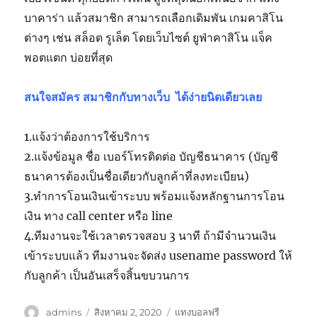
บาคาร่า แล้วสมาชิก สามารถเลือกเดิมพัน เกมคาสิโน
ต่างๆ เช่น สล็อต รูเล็ต โดยเว็บไซต์ ยูฟ่าคาสิโน แจ็ค
พอตแตก บ่อยที่สุด
สนใจสมัคร สมาชิกกับทางเว็บ ได้ง่ายนิดเดียวเลย
1.แจ้งว่าต้องการใช้บริการ
2.แจ้งข้อมูล ชื่อ เบอร์โทรติดต่อ บัญชีธนาคาร (บัญชี
ธนาคารต้องเป็นชื่อเดียวกับลูกค้าที่ลงทะเบียน)
3.ทำการโอนเงินเข้าระบบ พร้อมแจ้งหลักฐานการโอน
เงิน ทาง call center หรือ line
4.ทีมงานจะใช้เวลาตรวจสอบ 3 นาที ถ้ามีจำนวนเงิน
เข้าระบบแล้ว ทีมงานจะจัดส่ง usename password ให้
กับลูกค้า เป็นอันเสร็จสิ้นขบวนการ
ผู้
เขียน
หมวด
admins
สิงหาคม 2, 2020
แทงบอลฟรี